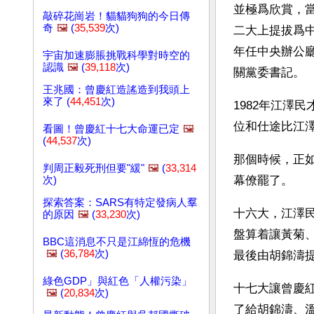
並極爲欣賞，當
敲碎花崗岩！貓貓狗狗的今日傳
奇
🖼️
(
35,539
次)
二大上提拔爲中
年任中央辦公廳
宇宙加速膨脹挑戰科學對時空的
認識
🖼️
(
39,118
次)
關黨委書記。
王兆國：曾慶紅造謠造到我頭上
來了 (
44,451
次)
1982年江澤
位和仕途比江
看圖！曾慶紅十七大命運已定
🖼️
(
44,537
次)
那個時候，正
判周正毅死刑但要"緩"
🖼️
(
33,314
幕僚罷了。
次)
探索答案：SARS有特定發病人羣
十六大，江澤
的原因
🖼️
(
33,230
次)
盤算着讓黃菊
BBC這消息不只是江綿恆的危機
🖼️
(
36,784
次)
最後由胡錦濤
綠色GDP」與紅色「人權污染」
十七大讓曾慶
🖼️
(
20,834
次)
了給胡錦濤、