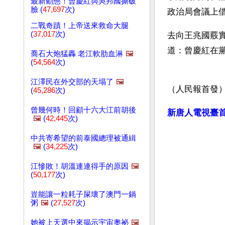
最新動態！曾慶紅與吳邦國撕破
臉 (
47,697
次)
政治局會議上
二戰奇蹟！上帝送來救命大腿
(
37,017
次)
去向王兆國覈
道：曾慶紅在
喬石大炮猛轟 老江軟肋血淋
🖼️
(
54,564
次)
江澤民在外交部的天塌了
🖼️
（人民報首發
(
45,286
次)
曾幾何時！回顧十六大江前胡後
新唐人電視臺
🖼️
(
42,445
次)
中共寄希望的前泰國總理被通緝
🖼️
(
34,225
次)
江慘敗！胡溫連連得手的原因
🖼️
(
50,177
次)
豈能讓一粒耗子屎壞了澳門一鍋
粥
🖼️
(
27,527
次)
她被上天選中來揭示宇宙奧祕
🖼️