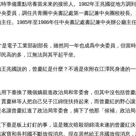
時準備重點培養當未來的接班人。1982年王兆國從地方調
央委員，調任共青團中央書記處第一書記兼中央團校校長。198
主任。1985年至1986年任中央書記處書記兼中央辦公廳主
民才是電子工業部副部長，雖然同一年也成爲中央委員，但當
澤民高的多，江無法與其平起平坐。 
如王兆國說的，曾慶紅是什麼？不過是依附在江澤民身邊的一
民用下臺換了幾個嫡親進政治局和常委會，但其中沒包括曾慶
、賈慶林等人把自己兒子江綿恆扶持起來，而曾慶紅的野心讓
提名讓曾慶紅進了政治局常委會，摘下了他那「候補」政治局
紅下臺是板上釘釘的事，這是幾次暗殺胡錦濤未遂的曾慶紅決
溫家寶和吳邦國不斷放假消息。現在居然給王兆國放假消息，