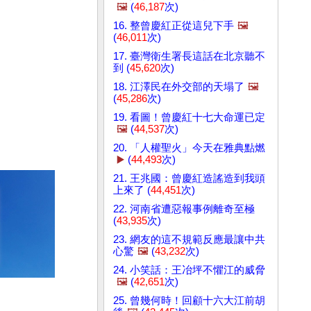
🖼️
(
46,187
次)
16. 整曾慶紅正從這兒下手
🖼️
(
46,011
次)
17. 臺灣衛生署長這話在北京聽不
到 (
45,620
次)
18. 江澤民在外交部的天塌了
🖼️
(
45,286
次)
19. 看圖！曾慶紅十七大命運已定
🖼️
(
44,537
次)
20. 「人權聖火」今天在雅典點燃
▶️
(
44,493
次)
21. 王兆國：曾慶紅造謠造到我頭
上來了 (
44,451
次)
22. 河南省遭惡報事例離奇至極
(
43,935
次)
23. 網友的這不規範反應最讓中共
心驚
🖼️
(
43,232
次)
24. 小笑話：王冶坪不懼江的威脅
🖼️
(
42,651
次)
25. 曾幾何時！回顧十六大江前胡