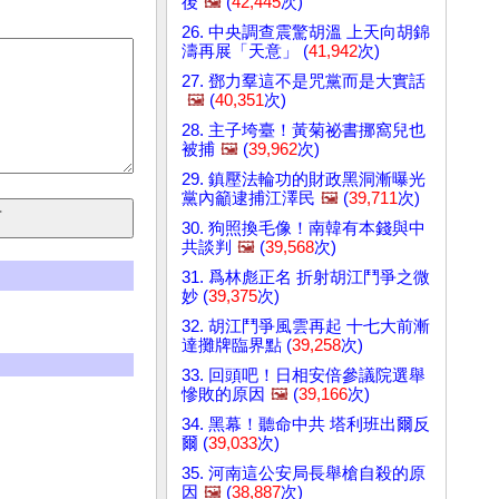
後
🖼️
(
42,445
次)
26. 中央調查震驚胡溫 上天向胡錦
濤再展「天意」 (
41,942
次)
27. 鄧力羣這不是咒黨而是大實話
🖼️
(
40,351
次)
28. 主子垮臺！黃菊祕書挪窩兒也
被捕
🖼️
(
39,962
次)
29. 鎮壓法輪功的財政黑洞漸曝光
黨內籲逮捕江澤民
🖼️
(
39,711
次)
30. 狗照換毛像！南韓有本錢與中
共談判
🖼️
(
39,568
次)
31. 爲林彪正名 折射胡江鬥爭之微
妙 (
39,375
次)
32. 胡江鬥爭風雲再起 十七大前漸
達攤牌臨界點 (
39,258
次)
33. 回頭吧！日相安倍參議院選舉
慘敗的原因
🖼️
(
39,166
次)
34. 黑幕！聽命中共 塔利班出爾反
爾 (
39,033
次)
35. 河南這公安局長舉槍自殺的原
因
🖼️
(
38,887
次)