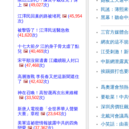
揪出江的心！陳良宇栽在兒子身
她被上天選中
上
🖼️
(
49,027
次)
民謠：薄熙來
江澤民回巢的路被堵死
🖼️
(
45,954
黑幕！聽命中
次)
被擊昏了！江澤民送醫急救
三官方媒體合
(
41,620
次)
網友的這不規
十七大前夕 江的身子骨太虛了點
兒
🖼️
(
40,469
次)
江受刺激！新
宋平順沒留遺書 江繼續殺人封口
中新網泄露真
🖼️
(
47,468
次)
挨踢捱打也要
高層激戰 李長春又把這新聞遮住
了
🖼️
(
42,432
次)
爲奧運會預熱
神在召喚！高智晟再次出來維權
要歇菜！中共
🖼️
(
33,502
次)
深圳房價狂飆
新唐人電視臺「全世界華人聲樂
大賽」章程
🖼️
(
23,643
次)
北戴河會議
美軍這祕密情報披露中共的四角
小笑話：由喜
戀愛
🖼️
(
37,362
次)