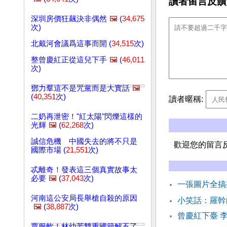
讀者留言反饋
深圳房價狂飆決非偶然
🖼️
(
34,675
次)
北戴河會議爲這事而開 (
34,515
次)
整曾慶紅正從這兒下手
🖼️
(
46,011
次)
鄧力羣這不是咒黨而是大實話
🖼️
(
40,351
次)
讀者暱稱:
二奶再泄密！"紅太陽"閃爍這樣的
光輝
🖼️
(
62,268
次)
誠信危機 中國失去的將不只是
歡迎您的留言
國際市場 (
21,551
次)
忒離奇！發表這三個真實故事太
必要
🖼️
(
37,043
次)
一張圖片全搞
河南這公安局長舉槍自殺的原因
小笑話：羅幹
🖼️
(
38,887
次)
曾慶紅下臺 
賈服軟！林幼芳雙重國籍解不了