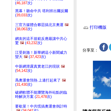
(
46,187
次)
黑幕！聽命中共 塔利班出爾反爾
(
39,033
次)
文章網址: http://w
三官方媒體合夥惡搞北京奧運
🖼️
打印機版
(
38,063
次)
網友的這不規範反應最讓中共心
驚
🖼️
(
43,232
次)
分享至：
江受刺激！新華網這小新聞威力
蠻大
🖼️
(
37,423
次)
中新網泄露真實老江的現狀
🖼️
(
54,142
次)
爲奧運會預熱 上邊打起來了
🖼️
(
31,430
次)
破網軟體不能瀏覽海外站點的臨
時解決方案 (
21,478
次)
要歇菜！中共慌搞奧運會倒計時
🖼️
(
34,041
次)