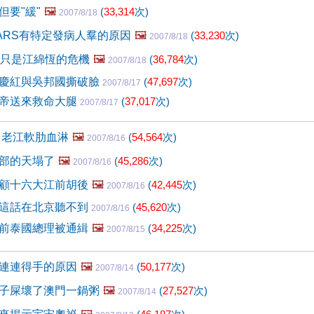
但要"緩"
🖼️
(
33,314
次)
2007/8/18
ARS有特定發病人羣的原因
🖼️
(
33,230
次)
2007/8/18
不只是江綿恆的危機
🖼️
(
36,784
次)
2007/8/18
慶紅與吳邦國撕破臉
(
47,697
次)
2007/8/17
帝送來救命大腿
(
37,017
次)
2007/8/17
 老江軟肋血淋
🖼️
(
54,564
次)
2007/8/16
部的天塌了
🖼️
(
45,286
次)
2007/8/16
顧十六大江前胡後
🖼️
(
42,445
次)
2007/8/16
這話在北京聽不到
(
45,620
次)
2007/8/16
前泰國總理被通緝
🖼️
(
34,225
次)
2007/8/15
連連得手的原因
🖼️
(
50,177
次)
2007/8/14
子屎壞了澳門一鍋粥
🖼️
(
27,527
次)
2007/8/14