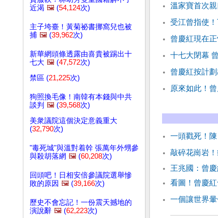
溫家寶首次親
近渴
🖼️
(
54,124
次)
受江曾指使！
主子垮臺！黃菊祕書挪窩兒也被
捕
🖼️
(
39,962
次)
曾慶紅現在正
新華網頭條透露由喜貴被踢出十
十七大閉幕 
七大
🖼️
(
47,572
次)
曾慶紅按計劃
禁區 (
21,225
次)
原來如此！曾
狗照換毛像！南韓有本錢與中共
談判
🖼️
(
39,568
次)
美衆議院這個決定意義重大
(
32,790
次)
一頭戳死！陳
"毒死城"與溫對着幹 張萬年外甥參
敲碎花崗岩！
與殺胡落網
🖼️
(
60,208
次)
王兆國：曾慶
回頭吧！日相安倍參議院選舉慘
看圖！曾慶紅
敗的原因
🖼️
(
39,166
次)
一個讓世界暈
歷史不會忘記！一份震天撼地的
演說辭
🖼️
(
62,223
次)