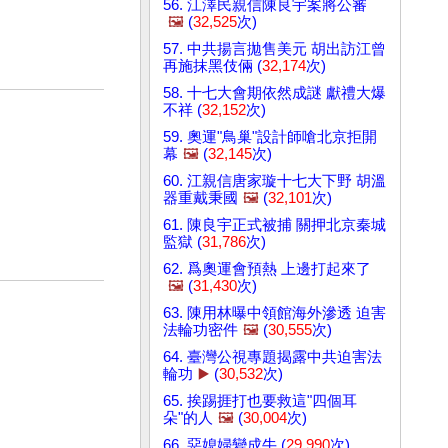
56. 江澤民親信陳良宇案將公審
🖼️
(
32,525
次)
57. 中共揚言拋售美元 胡出訪江曾
再施抹黑伎倆 (
32,174
次)
58. 十七大會期依然成謎 獻禮大爆
不祥 (
32,152
次)
59. 奧運"鳥巢"設計師嗆北京拒開
幕
🖼️
(
32,145
次)
60. 江親信唐家璇十七大下野 胡溫
器重戴秉國
🖼️
(
32,101
次)
61. 陳良宇正式被捕 關押北京秦城
監獄 (
31,786
次)
62. 爲奧運會預熱 上邊打起來了
🖼️
(
31,430
次)
63. 陳用林曝中領館海外滲透 迫害
法輪功密件
🖼️
(
30,555
次)
64. 臺灣公視專題揭露中共迫害法
輪功
▶️
(
30,532
次)
65. 挨踢捱打也要救這"四個耳
朵"的人
🖼️
(
30,004
次)
66. 惡媳婦變成牛 (
29,990
次)