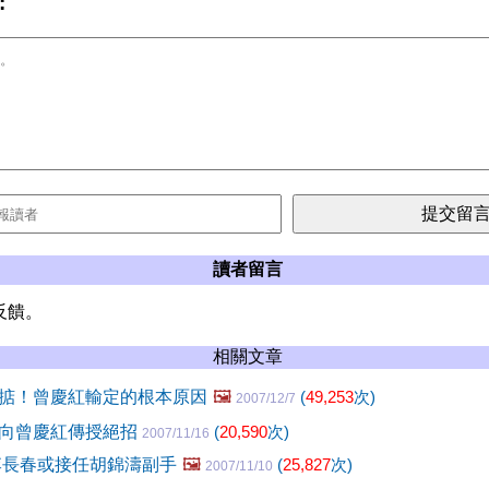
:
讀者留言
反饋。
相關文章
掂！曾慶紅輸定的根本原因
🖼️
(
49,253
次)
2007/12/7
向曾慶紅傳授絕招
(
20,590
次)
2007/11/16
李長春或接任胡錦濤副手
🖼️
(
25,827
次)
2007/11/10