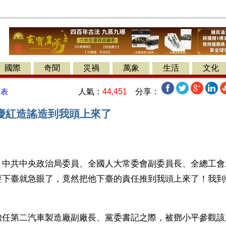
國際
奇聞
災禍
萬象
生活
文化
人氣：
44,451
分享：
發表
慶紅造謠造到我頭上來了
】中共中央政治局委員、全國人大常委會副委員長、全總工會
要下臺就急眼了，竟然把他下臺的責任推到我頭上來了！我到
？
擔任第二汽車製造廠副廠長、黨委書記之際，被鄧小平參觀該