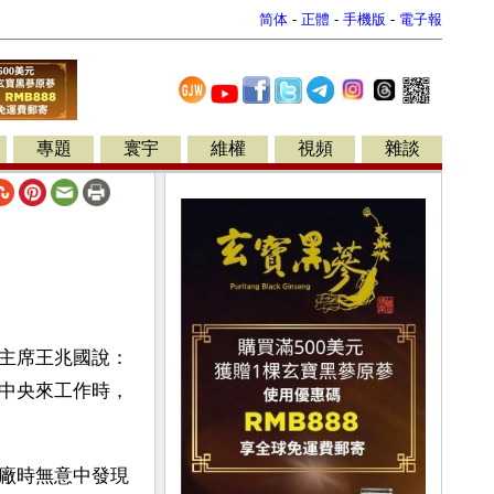
简体
-
正體
-
手機版
-
電子報
專題
寰宇
維權
視頻
雜談
主席王兆國說：
中央來工作時，
廠時無意中發現