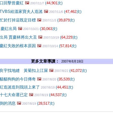
口回擊曾慶紅
🖼️
(
44,901
次)
2007/11/7
TVBS給溫家寶夫人造謠
🖼️
(
47,462
次)
2007/11/6
忙於打掉這既定目標
🖼️
(
39,879
次)
2007/11/3
曾慶紅出局
🖼️
(
30,063
次)
2007/10/21
出局 賈慶林將出大丑
🖼️
(
64,229
次)
2007/10/19
慶紅失敗的根本原因
🖼️
(
57,814
次)
2007/10/14
更多文章導讀：
2007年8月19日
良宇找地縫 黃菊扣上江屎
🖼️
(
41,072
次)
2007/8/22
貓貓狗狗的今日傳奇
🖼️
(
35,539
次)
2007/8/20
紅造謠造到我頭上來了
(
44,451
次)
2007/8/19
十七大命運已定
🖼️
(
44,537
次)
2007/8/19
倒的消息
🖼️
(
28,517
次)
2007/8/19