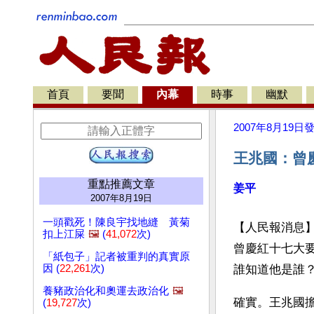
首頁
要聞
內幕
時事
幽默
2007年8月19日
王兆國：曾
重點推薦文章
姜平
2007年8月19日
一頭戳死！陳良宇找地縫 黃菊
【人民報消息
扣上江屎
🖼️
(
41,072
次)
曾慶紅十七大
「紙包子」記者被重判的真實原
因 (
22,261
次)
誰知道他是誰
養豬政治化和奧運去政治化
🖼️
確實。王兆國
(
19,727
次)