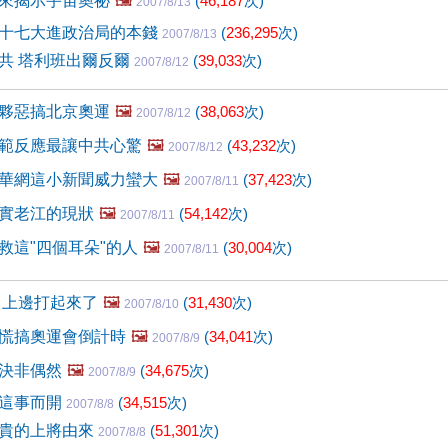
來揭示宇宙奧祕
🖼️
(
46,187
次)
2007/8/13
十七大進政治局的本錢
(
236,295
次)
2007/8/13
共 塔利班出爾反爾
(
39,033
次)
2007/8/12
夥惡搞北京奧運
🖼️
(
38,063
次)
2007/8/12
範反應最讓中共心驚
🖼️
(
43,232
次)
2007/8/12
華網這小新聞威力蠻大
🖼️
(
37,423
次)
2007/8/11
實老江的現狀
🖼️
(
54,142
次)
2007/8/11
救這"四個耳朵"的人
🖼️
(
30,004
次)
2007/8/11
 上邊打起來了
🖼️
(
31,430
次)
2007/8/10
慌搞奧運會倒計時
🖼️
(
34,041
次)
2007/8/9
決非偶然
🖼️
(
34,675
次)
2007/8/9
爲這事而開
(
34,515
次)
2007/8/8
貴的上將由來
(
51,301
次)
2007/8/8