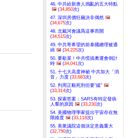
46. 中共給新唐人搗亂的五大特點
🖼️
(
34,850
次)
47. 深圳房價狂飆決非偶然
🖼️
(
34,675
次)
48. 北戴河會議爲這事而開
(
34,515
次)
49. 中共寄希望的前泰國總理被通
緝
🖼️
(
34,225
次)
50. 要歇菜！中共慌搞奧運會倒計
時
🖼️
(
34,041
次)
51. 十七大高度神祕 中共加大「消
音」力度 (
33,683
次)
52. 判周正毅死刑但要"緩"
🖼️
(
33,314
次)
53. 探索答案：SARS有特定發病
人羣的原因
🖼️
(
33,230
次)
54. 美國物理學家提出宇宙存在無
限維度
🖼️
(
33,118
次)
55. 美衆議院這個決定意義重大
(
32,790
次)