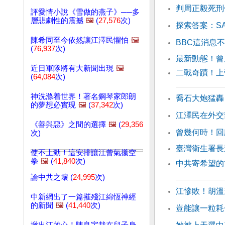
判周正毅死刑
評愛情小說《雪做的燕子》──多
層悲劇性的震撼
🖼️
(
27,576
次)
探索答案：S
陳希同至今依然讓江澤民懼怕
🖼️
BBC這消息
(
76,937
次)
最新動態！曾
近日軍隊將有大新聞出現
🖼️
二戰奇蹟！上
(
64,084
次)
神洗滌着世界！著名鋼琴家郎朗
喬石大炮猛轟
的夢想必實現
🖼️
(
37,342
次)
江澤民在外交
《善與惡》之間的選擇
🖼️
(
29,356
曾幾何時！回
次)
臺灣衛生署長
使不上勁！這安排讓江曾氣攥空
拳
🖼️
(
41,840
次)
中共寄希望的
論中共之壞 (
24,995
次)
江慘敗！胡溫
中新網出了一篇摧殘江綿恆神經
的新聞
🖼️
(
41,440
次)
豈能讓一粒耗