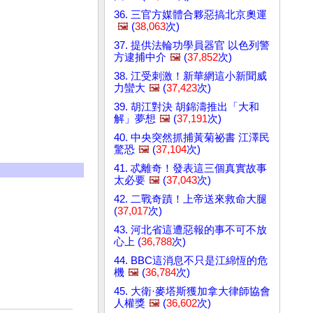
36. 三官方媒體合夥惡搞北京奧運
🖼️
(
38,063
次)
37. 提供法輪功學員器官 以色列警
方逮捕中介
🖼️
(
37,852
次)
38. 江受刺激！新華網這小新聞威
力蠻大
🖼️
(
37,423
次)
39. 胡江對決 胡錦濤推出「大和
解」夢想
🖼️
(
37,191
次)
40. 中央突然抓捕黃菊祕書 江澤民
驚恐
🖼️
(
37,104
次)
41. 忒離奇！發表這三個真實故事
太必要
🖼️
(
37,043
次)
42. 二戰奇蹟！上帝送來救命大腿
(
37,017
次)
43. 河北省這遭惡報的事不可不放
心上 (
36,788
次)
44. BBC這消息不只是江綿恆的危
機
🖼️
(
36,784
次)
45. 大衛·麥塔斯獲加拿大律師協會
人權獎
🖼️
(
36,602
次)