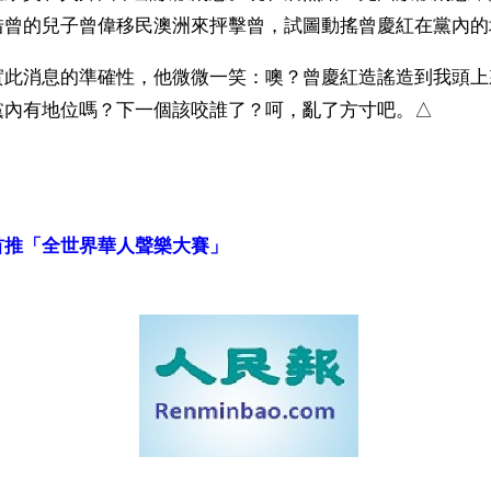
借曾的兒子曾偉移民澳洲來抨擊曾，試圖動搖曾慶紅在黨內的
實此消息的準確性，他微微一笑：噢？曾慶紅造謠造到我頭上
黨內有地位嗎？下一個該咬誰了？呵，亂了方寸吧。△
）
首推「全世界華人聲樂大賽」