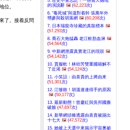
5. 歷史不會忘記！一份震天撼地
的演說辭
🖼️
(
62,223
次)
地位。
6. "毒死城"與溫對着幹 張萬年外
甥參與殺胡落網
🖼️
(
60,208
次)
來了。接着反問
7. 日本瑞龍寺珍藏的真龍標本
🖼️
(
57,293
次)
8. 喬石大炮猛轟 老江軟肋血淋
🖼️
(
54,564
次)
9. 中新網泄露真實老江的現狀
🖼️
(
54,142
次)
10. 賈服軟！林幼芳雙重國籍解不
了近渴
🖼️
(
54,124
次)
11. 小笑話：由喜貴的上將由來
(
51,301
次)
12. 江慘敗！胡溫連連得手的原因
🖼️
(
50,177
次)
13. 最新動態！曾慶紅與吳邦國撕
破臉 (
47,697
次)
14. 新華網頭條透露由喜貴被踢出
十七大
🖼️
(
47,572
次)
15. 她被上天選中來揭示宇宙奧祕