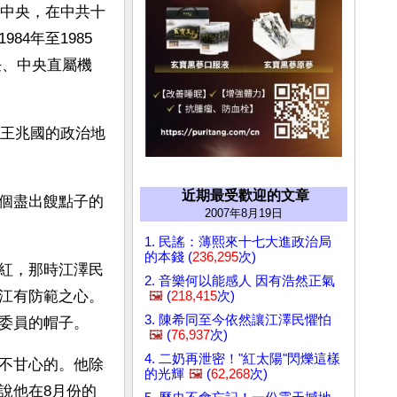
到中央，在中共十
4年至1985
任、中央直屬機
時王兆國的政治地
近期最受歡迎的文章
個盡出餿點子的
2007年8月19日
1. 民謠：薄熙來十七大進政治局
的本錢 (
236,295
次)
紅，那時江澤民
2. 音樂何以能感人 因有浩然正氣
江有防範之心。
🖼️
(
218,415
次)
3. 陳希同至今依然讓江澤民懼怕
委員的帽子。
🖼️
(
76,937
次)
4. 二奶再泄密！"紅太陽"閃爍這樣
不甘心的。他除
的光輝
🖼️
(
62,268
次)
說他在8月份的