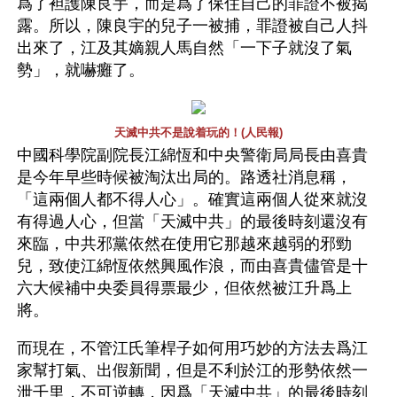
爲了袒護陳良宇，而是爲了保住自己的罪證不被揭
露。所以，陳良宇的兒子一被捕，罪證被自己人抖
出來了，江及其嫡親人馬自然「一下子就沒了氣
勢」，就嚇癱了。
天滅中共不是說着玩的！(人民報)
中國科學院副院長江綿恆和中央警衛局局長由喜貴
是今年早些時候被淘汰出局的。路透社消息稱，
「這兩個人都不得人心」。確實這兩個人從來就沒
有得過人心，但當「天滅中共」的最後時刻還沒有
來臨，中共邪黨依然在使用它那越來越弱的邪勁
兒，致使江綿恆依然興風作浪，而由喜貴儘管是十
六大候補中央委員得票最少，但依然被江升爲上
將。
而現在，不管江氏筆桿子如何用巧妙的方法去爲江
家幫打氣、出假新聞，但是不利於江的形勢依然一
泄千里，不可逆轉，因爲「天滅中共」的最後時刻