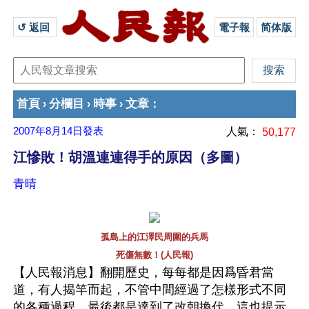
↺ 返回 
電子報
简体版
首頁
分欄目
時事
文章
›
›
›
：
2007年8月14日
發表
人氣：
50,177
江慘敗！胡溫連連得手的原因（多圖）
青晴
孤島上的江澤民周圍的兵馬
死傷無數！(人民報)
【人民報消息】翻開歷史，每每都是因爲昏君當
道，有人揭竿而起，不管中間經過了怎樣形式不同
的各種過程，最後都是達到了改朝換代。這也提示