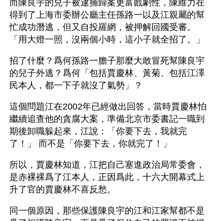
而陳良宇的兒子被逮捕歸案更富戲劇性，陳維力在
得到了上海市委辦公廳主任孫路一以及江親屬的幫
忙成功潛逃，但又自投羅網，被押解回國受審。
「用大燈一照，沒兩個小時，這小子就全招了。」
招了什麼？爲何孫路一膽子那麼大敢冒死幫陳良宇
的兒子外逃？爲何「包括賈慶林、黃菊、包括江澤
民本人，都一下子就沒了氣勢」？
這個問題江在2002年已經做出回答，當時賈慶林怕
繼續追查他的貪腐大案，準備北京市委書記一職到
期後卸職躲起來，江說：「你要下去，我就完
了！」 而不是「你要下去，你就完了！」
所以，賈慶林知道，江把自己塞進政治局常委會，
是赤裸裸爲了江本人，正因爲此，十六大開幕式上
升了官的賈慶林不喜反愁。
同一個原因，那些保護陳良宇的江和江家幫都不是