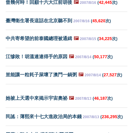
曾幾何時！回顧十六大江前胡後
🖼️
(
42,445
次)
2007/8/16
臺灣衛生署長這話在北京聽不到
(
45,620
次)
2007/8/16
中共寄希望的前泰國總理被通緝
🖼️
(
34,225
次)
2007/8/15
江慘敗！胡溫連連得手的原因
🖼️
(
50,177
次)
2007/8/14
豈能讓一粒耗子屎壞了澳門一鍋粥
🖼️
(
27,527
次)
2007/8/14
她被上天選中來揭示宇宙奧祕
🖼️
(
46,187
次)
2007/8/13
民謠：薄熙來十七大進政治局的本錢
(
236,295
次)
2007/8/13