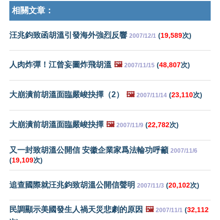
相關文章：
汪兆鈞致函胡溫引發海外強烈反響
(
19,589
次)
2007/12/1
人肉炸彈！江曾妄圖炸飛胡溫
🖼️
(
48,807
次)
2007/11/15
大崩潰前胡溫面臨嚴峻抉擇（2）
🖼️
(
23,110
次)
2007/11/14
大崩潰前胡溫面臨嚴峻抉擇
🖼️
(
22,782
次)
2007/11/9
又一封致胡溫公開信 安徽企業家爲法輪功呼籲
2007/11/6
(
19,109
次)
追查國際就汪兆鈞致胡溫公開信聲明
(
20,102
次)
2007/11/3
民調顯示美國發生人禍天災悲劇的原因
🖼️
(
32,112
2007/11/1