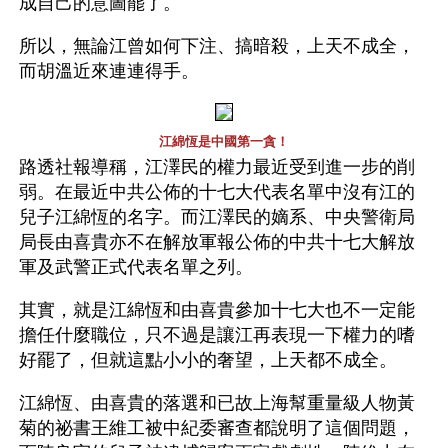
成自己的意圖罷了。
所以，無論江曾如何下注、搞暗殺，上天不成全，
而胡溫近來連連得手。
江綿恆是中國第一貪！
路透社報導稱，江澤民的權力最近受到進一步的削
弱。在最近中共公佈的十七大代表名單中沒有江的
兒子江綿恆的名字。而江澤民的嫡系、中央警衛局
局長由喜貴亦不在解放軍報公佈的中共十七大解放
軍及武警正式代表名單之列。
其實，就是江綿恆和由喜貴參加十七大也不一定能
擔任什麼職位，只不過是讓江再表現一下權力的嗜
好罷了，但就這點小小的奢望，上天都不成全。
江綿恆、由喜貴的落選和已故上海幫重量級人物黃
菊的祕書王維工被中紀委審查都說明了這個問題，