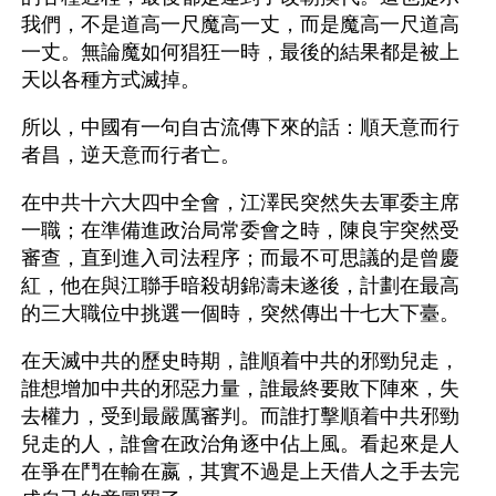
我們，不是道高一尺魔高一丈，而是魔高一尺道高
一丈。無論魔如何猖狂一時，最後的結果都是被上
天以各種方式滅掉。
所以，中國有一句自古流傳下來的話：順天意而行
者昌，逆天意而行者亡。
在中共十六大四中全會，江澤民突然失去軍委主席
一職；在準備進政治局常委會之時，陳良宇突然受
審查，直到進入司法程序；而最不可思議的是曾慶
紅，他在與江聯手暗殺胡錦濤未遂後，計劃在最高
的三大職位中挑選一個時，突然傳出十七大下臺。
在天滅中共的歷史時期，誰順着中共的邪勁兒走，
誰想增加中共的邪惡力量，誰最終要敗下陣來，失
去權力，受到最嚴厲審判。而誰打擊順着中共邪勁
兒走的人，誰會在政治角逐中佔上風。看起來是人
在爭在鬥在輸在嬴，其實不過是上天借人之手去完