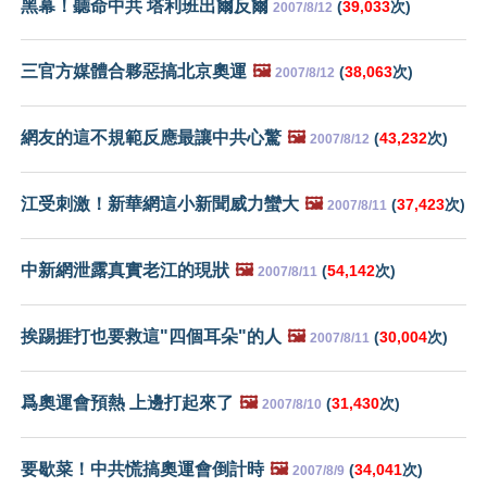
黑幕！聽命中共 塔利班出爾反爾
(
39,033
次)
2007/8/12
三官方媒體合夥惡搞北京奧運
🖼️
(
38,063
次)
2007/8/12
網友的這不規範反應最讓中共心驚
🖼️
(
43,232
次)
2007/8/12
江受刺激！新華網這小新聞威力蠻大
🖼️
(
37,423
次)
2007/8/11
中新網泄露真實老江的現狀
🖼️
(
54,142
次)
2007/8/11
挨踢捱打也要救這"四個耳朵"的人
🖼️
(
30,004
次)
2007/8/11
爲奧運會預熱 上邊打起來了
🖼️
(
31,430
次)
2007/8/10
要歇菜！中共慌搞奧運會倒計時
🖼️
(
34,041
次)
2007/8/9