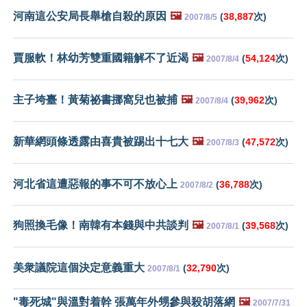
河南這公安局長舉槍自殺的原因
🖼️
(
38,887
次)
2007/8/5
賈服軟！林幼芳雙重國籍解不了近渴
🖼️
(
54,124
次)
2007/8/4
主子垮臺！黃菊祕書挪窩兒也被捕
🖼️
(
39,962
次)
2007/8/4
新華網頭條透露由喜貴被踢出十七大
🖼️
(
47,572
次)
2007/8/3
河北省這遭惡報的事不可不放心上
(
36,788
次)
2007/8/2
狗照換毛像！南韓有本錢與中共談判
🖼️
(
39,568
次)
2007/8/1
美衆議院這個決定意義重大
(
32,790
次)
2007/8/1
"毒死城"與溫對着幹 張萬年外甥參與殺胡落網
🖼️
2007/7/31