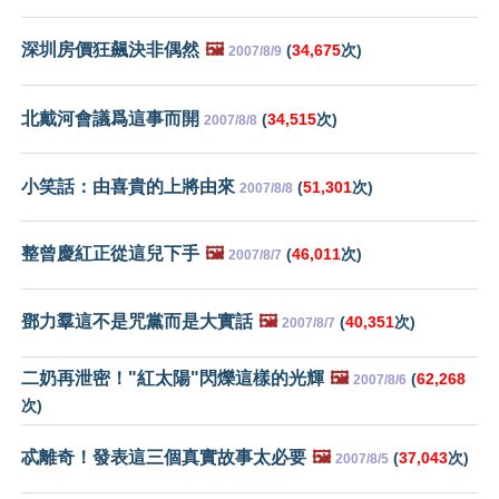
深圳房價狂飆決非偶然
🖼️
(
34,675
次)
2007/8/9
北戴河會議爲這事而開
(
34,515
次)
2007/8/8
小笑話：由喜貴的上將由來
(
51,301
次)
2007/8/8
整曾慶紅正從這兒下手
🖼️
(
46,011
次)
2007/8/7
鄧力羣這不是咒黨而是大實話
🖼️
(
40,351
次)
2007/8/7
二奶再泄密！"紅太陽"閃爍這樣的光輝
🖼️
(
62,268
2007/8/6
次)
忒離奇！發表這三個真實故事太必要
🖼️
(
37,043
次)
2007/8/5