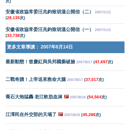
次)
安徽省政協常委汪兆鈞致胡溫公開信（二）
2007/11/1
(
28,135
次)
安徽省政協常委汪兆鈞致胡溫公開信（一）
2007/11/1
(
33,738
次)
更多文章導讀：
2007年8月14日
最新動態！曾慶紅與吳邦國撕破臉
(
47,697
次)
2007/8/17
二戰奇蹟！上帝送來救命大腿
(
37,017
次)
2007/8/17
喬石大炮猛轟 老江軟肋血淋
🖼️
(
54,564
次)
2007/8/16
江澤民在外交部的天塌了
🖼️
(
45,286
次)
2007/8/16