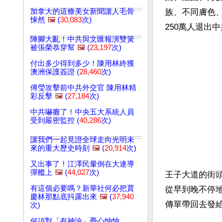
加拿大的這條美女新聞讓人毛骨
族、不同膚色
悚然
🖼️
(
30,083
次)
250萬人退出
陣腳大亂！中共與文匯報演雙簧
被張榮恭穿幫
🖼️
(
23,197
次)
付出多少得到多少！陳用林終獲
澳洲保護簽證 (
28,460
次)
傅瑩攻擊前中共外交官 陳用林精
彩反擊
🖼️
(
27,184
次)
中共嚇癱了！中央五大系統人員
受到嚴密監控 (
40,286
次)
讓我們一起見證全球走向光明未
來的重大歷史時刻
🖼️
(
20,914
次)
又出事了！江澤民暈倒在大連導
彈艦上
🖼️
(
44,027
次)
王子大道的街
有這個必要嗎？新華社何必把賈
從早到晚不停
慶林那點底抖露出來
🖼️
(
37,940
傳單帶回去發給
次)
何須對「有神論」憂心忡忡