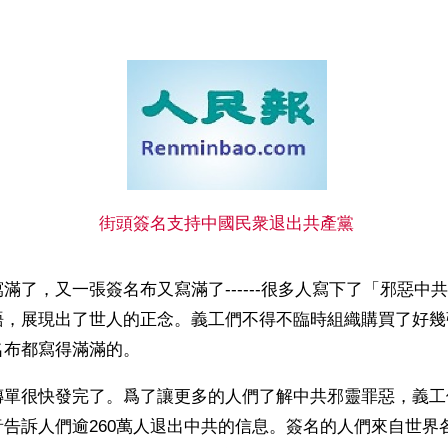
街頭簽名支持中國民衆退出共產黨
滿了，又一張簽名布又寫滿了------很多人寫下了「邪惡中
語，展現出了世人的正念。義工們不得不臨時組織購買了好幾
名布都寫得滿滿的。
傳單很快發完了。爲了讓更多的人們了解中共邪靈罪惡，義工
告訴人們逾260萬人退出中共的信息。簽名的人們來自世界