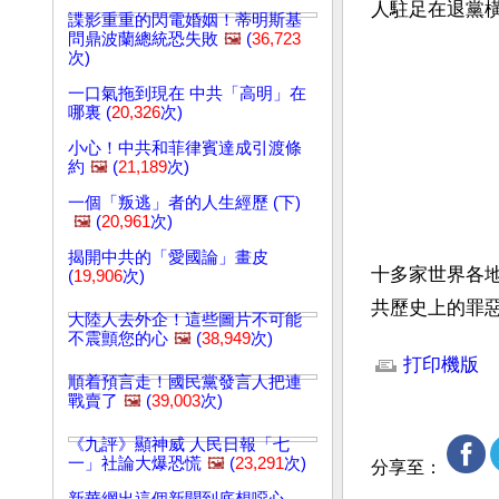
人駐足在退黨
諜影重重的閃電婚姻！蒂明斯基
問鼎波蘭總統恐失敗
🖼️
(
36,723
次)
一口氣拖到現在 中共「高明」在
哪裏 (
20,326
次)
小心！中共和菲律賓達成引渡條
約
🖼️
(
21,189
次)
一個「叛逃」者的人生經歷 (下)
🖼️
(
20,961
次)
揭開中共的「愛國論」畫皮
十多家世界各
(
19,906
次)
共歷史上的罪
大陸人去外企！這些圖片不可能
文章網址: http://w
不震顫您的心
🖼️
(
38,949
次)
打印機版
順着預言走！國民黨發言人把連
戰賣了
🖼️
(
39,003
次)
《九評》顯神威 人民日報「七
一」社論大爆恐慌
🖼️
(
23,291
次)
分享至：