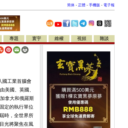
简体
-
正體
-
手機版
-
電子報
專題
寰宇
維權
視頻
雜談
八國工業首腦會
時由美國、英國、
了加拿大和俄羅斯
固定的執行單位
屆時，全世界所
目光將聚焦在風