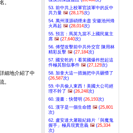
名。
53. 前中共上校軍官談軍中的反中
共力量
🖼️
(
28,175
次)
54. 萬州漢源硝煙未盡 安徽池州烽
火再起
🖼️
(
28,014
次)
55. 預言：馬英九當不上國民黨主
席
🖼️
(
27,640
次)
56. 傅瑩攻擊前中共外交官 陳用林
精彩反擊
🖼️
(
27,184
次)
57. 國安乾的！看英國爆炸想起這
件極其類似事件
🖼️
(
27,129
次)
詳細地介紹了中
58. 加拿大這一措施把中共砸懵了
(
26,587
次)
流。
59. 中共偷人東西！美國大公司經
理不幹了
🖼️
(
26,248
次)
60. 漫畫：快聲明 (
26,193
次)
61. 漢字是一個生命體
🖼️
(
25,801
次)
62. 盧安達大屠殺紀錄片「與魔鬼
握手」極具現實意義
🖼️
(
25,334
次)