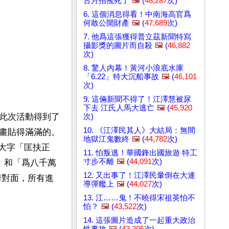
古月招搖死了
🖼️
(
48,287
次)
6. 這個消息得看！中南海高官爲
何敢公開財產
🖼️
(
47,689
次)
7. 他爲這張獲得普立茲新聞特寫
攝影獎的圖片而自殺
🖼️
(
46,882
次)
8. 驚人內幕！黃河小浪底水庫
「6.22」特大沉船事故
🖼️
(
46,101
次)
9. 這倆新聞不得了！江澤慧被尿
下去 江氏人馬大逃亡
🖼️
(
45,920
此次活動得到了
次)
10. 《江澤民其人》大結局：無間
畫貼得滿滿的。
地獄江鬼數終
🖼️
(
44,782
次)
文大字「匡扶正
11. 怕叛逃！華國鋒出國旅遊 特工
寸步不離
🖼️
(
44,091
次)
 和「爲八千萬
12. 又出事了！江澤民暈倒在大連
街對面，所有進
導彈艦上
🖼️
(
44,027
次)
13. 江……鬼！不曉得宋祖英怕不
怕？
🖼️
(
43,522
次)
14. 這張圖片造成了一起重大政治
性事故
🖼️
(
43,205
次)