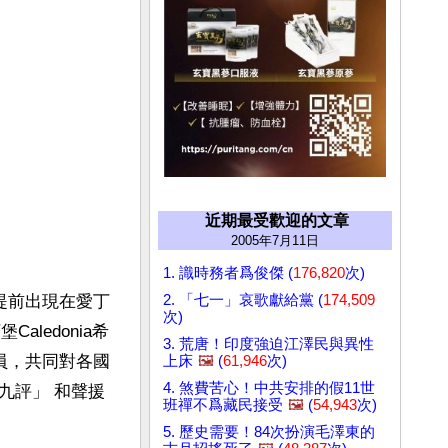
近期最受歡迎的文章
2005年7月11日
1. 識時務者爲俊傑 (
176,820
次)
2. 「七一」哀歌獻給黨 (
174,509
提前出現在愛丁
次)
ledonia希
3. 荒唐！印度強迫江澤民與異性
員，共同對各國
上床
🖼️
(
61,946
次)
4. 煞費苦心！中共安排的假11世
九評」 和聲援
班禪不爲藏民接受
🖼️
(
54,943
次)
5. 歷史需要！84次扮演毛澤東的