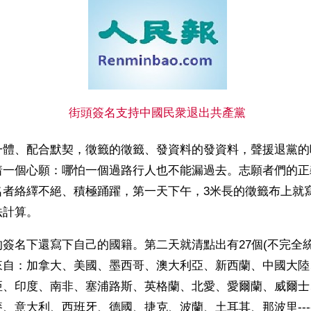
街頭簽名支持中國民衆退出共產黨
一體、配合默契，徵籤的徵籤、發資料的發資料，聲援退黨的
着一個心願：哪怕一個過路行人也不能漏過去。志願者們的正
名者絡繹不絕、積極踊躍，第一天下午，3米長的徵籤布上就
法計算。
簽名下還寫下自己的國籍。第二天就清點出有27個(不完全
來自：加拿大、美國、墨西哥、澳大利亞、新西蘭、中國大陸
亞、印度、南非、塞浦路斯、英格蘭、北愛、愛爾蘭、威爾士
、意大利、西班牙、德國、捷克、波蘭、土耳其、那波里----