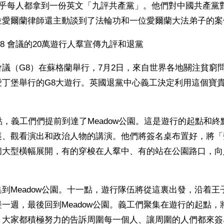
幾乎每人都拿到一份英文「九評共產黨」。他們對中國共產黨
位愛爾蘭律師還主動談到了法輪功和一位愛爾蘭大法弟子的案
8 會議的20萬遊行人羣宣傳九評和退黨
議（G8）在蘇格蘭舉行，7月2日，來自世界各地關注貧窮
愛丁堡舉行的G8大遊行。英國退黨中心義工決定利用這個寶
點，義工們們提前到達了Meadow公園。這是遊行的起點和終
、觀看演出和政治人物的講演。他們將簽名桌布置好，將「聲
個大型橫幅展開，有的穿梭在人羣中、有的站在公園路口，向
到Meadow公園。十一點，遊行隊伍將從這裏出發，沿着王
一週，最後回到Meadow公園。義工們聚集在遊行的起點，
。大家都積極努力的告訴周圍每一個人、讓周圍的人們都來簽