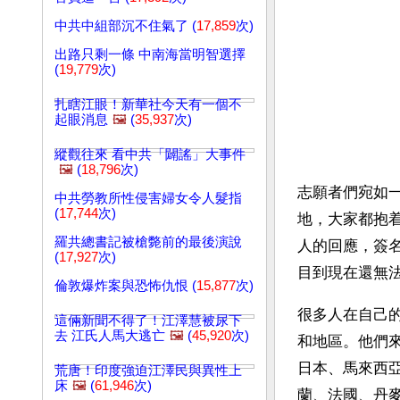
中共中組部沉不住氣了 (
17,859
次)
出路只剩一條 中南海當明智選擇
(
19,779
次)
扎瞎江眼！新華社今天有一個不
起眼消息
🖼️
(
35,937
次)
縱觀往來 看中共「闢謠」大事件
🖼️
(
18,796
次)
志願者們宛如
中共勞教所性侵害婦女令人髮指
(
17,744
次)
地，大家都抱
羅共總書記被槍斃前的最後演說
人的回應，簽
(
17,927
次)
目到現在還無
倫敦爆炸案與恐怖仇恨 (
15,877
次)
很多人在自己的
這倆新聞不得了！江澤慧被尿下
去 江氏人馬大逃亡
🖼️
(
45,920
次)
和地區。他們
日本、馬來西
荒唐！印度強迫江澤民與異性上
床
🖼️
(
61,946
次)
蘭、法國、丹麥