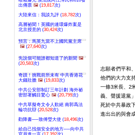
暗箱爆光 澳法院向江澤民和610發
出傳票
🖼️
(
19,817
次)
大陸來信：我談九評 (
18,782
次)
高層祕聞！英國的連環爆炸案是
北京授意的 (
30,424
次)
預言：馬英九當不上國民黨主席
🖼️
(
27,640
次)
先說個可能誰都知道了的新聞
🖼️
(
20,583
次)
志願者們平和
奇蹟！挑戰前所未有 中共香港花
他們的大力支
大錢壯膽
🖼️
(
19,833
次)
一條3米長、2
中共公安部制訂三年計劃 海外祕
密部署觸目驚心
🖼️
(
20,799
次)
義、聲援退黨」
中共草擬奇文令人歎絕 南郭爲法
死於中共暴政
輪功抗辯 (
20,528
次)
進出出的與會
勸降書──致傅瑩大使 (
18,496
次)
給自己找個安全的地方──向中共
官員進一言 (
17,392
次)