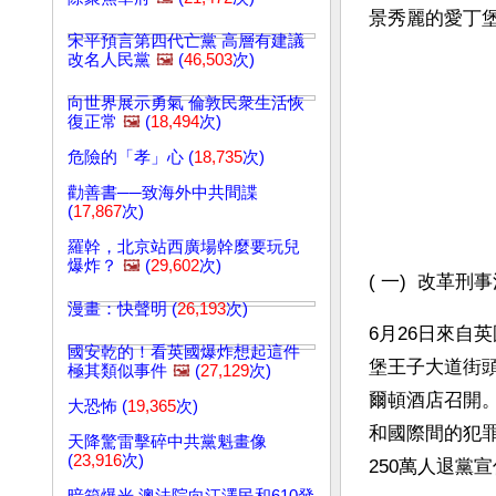
景秀麗的愛丁
宋平預言第四代亡黨 高層有建議
改名人民黨
🖼️
(
46,503
次)
向世界展示勇氣 倫敦民衆生活恢
復正常
🖼️
(
18,494
次)
危險的「孝」心 (
18,735
次)
勸善書──致海外中共間諜
(
17,867
次)
羅幹，北京站西廣場幹麼要玩兒
爆炸？
🖼️
(
29,602
次)
( 一)  改革
漫畫：快聲明 (
26,193
次)
6月26日來自
國安乾的！看英國爆炸想起這件
堡王子大道街頭。
極其類似事件
🖼️
(
27,129
次)
爾頓酒店召開。
大恐怖 (
19,365
次)
和國際間的犯
天降驚雷擊碎中共黨魁畫像
(
23,916
次)
250萬人退黨