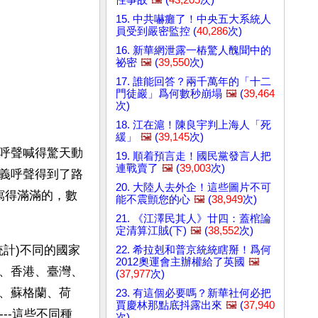
15. 中共嚇癱了！中央五大系統人
員受到嚴密監控 (
40,286
次)
16. 新華網泄露一樁驚人醜聞中的
祕密
🖼️
(
39,550
次)
17. 誰能回答？兩千萬年的「十二
門徒巖」爲何數秒崩塌
🖼️
(
39,464
次)
18. 江在滬！陳良宇判上海人「死
緩」
🖼️
(
39,145
次)
呼聲喊得驚天動
19. 順着預言走！國民黨發言人把
連戰賣了
🖼️
(
39,003
次)
義呼聲得到了路
20. 大陸人去外企！這些圖片不可
寫得滿滿的，數
能不震顫您的心
🖼️
(
38,949
次)
21. 《江澤民其人》廿四：蓋棺論
定清算江賊(下)
🖼️
(
38,552
次)
統計)不同的國家
22. 希拉剋和普京統統瞎掰！爲何
2012奧運會主辦權給了英國
🖼️
、香港、臺灣、
(
37,977
次)
、蘇格蘭、荷
23. 有這個必要嗎？新華社何必把
賈慶林那點底抖露出來
🖼️
(
37,940
--這些不同種
次)