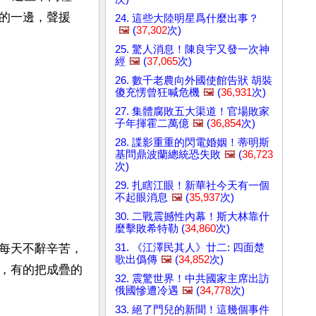
的一邊，聲援
24. 這些大陸明星爲什麼出事？
🖼️
(
37,302
次)
25. 驚人消息！陳良宇又發一次神
經
🖼️
(
37,065
次)
26. 數千老農向外國使館告狀 胡裝
傻充愣曾狂喊危機
🖼️
(
36,931
次)
27. 集體腐敗五大渠道！官場敗家
子年揮霍二萬億
🖼️
(
36,854
次)
28. 諜影重重的閃電婚姻！蒂明斯
基問鼎波蘭總統恐失敗
🖼️
(
36,723
次)
29. 扎瞎江眼！新華社今天有一個
不起眼消息
🖼️
(
35,937
次)
30. 二戰震撼性內幕！斯大林靠什
麼擊敗希特勒 (
34,860
次)
31. 《江澤民其人》廿二: 四面楚
每天不辭辛苦，
歌出僞傳
🖼️
(
34,852
次)
，有的把成疊的
32. 震驚世界！中共國家主席出訪
俄國慘遭冷遇
🖼️
(
34,778
次)
33. 絕了門兒的新聞！這幾個事件