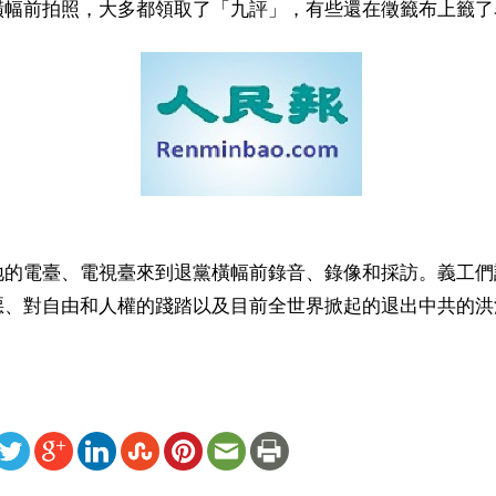
橫幅前拍照，大多都領取了「九評」，有些還在徵籤布上籤了
地的電臺、電視臺來到退黨橫幅前錄音、錄像和採訪。義工們
惡、對自由和人權的踐踏以及目前全世界掀起的退出中共的洪
ww.renminbao.com/rmb/articles/2005/7/11/36779b.html