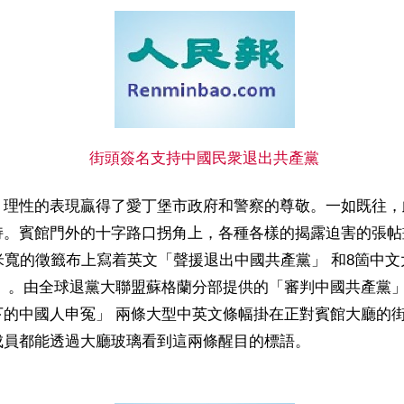
街頭簽名支持中國民衆退出共產黨
、理性的表現贏得了愛丁堡市政府和警察的尊敬。一如既往，
持。賓館門外的十字路口拐角上，各種各樣的揭露迫害的張帖
米寬的徵籤布上寫着英文「聲援退出中國共產黨」 和8箇中
 。由全球退黨大聯盟蘇格蘭分部提供的「審判中國共產黨」
下的中國人申冤」 兩條大型中英文條幅掛在正對賓館大廳的
成員都能透過大廳玻璃看到這兩條醒目的標語。