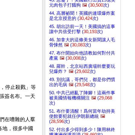
元肉包子打餓狗
🖼️
(
30,500
次)
44. 高層祕聞！英國的連環爆炸案
是北京授意的 (
30,424
次)
45. 胡出訪前一天！美國搞的這事
讓中共倍受打擊 (
30,193
次)
46. 加拿大的這條美女新聞讓人毛
骨悚然
🖼️
(
30,083
次)
47. 布什開始向他請教如何對付共
產黨
🖼️
(
30,008
次)
48. 羅幹，北京站西廣場幹麼要玩
兒爆炸？
🖼️
(
29,602
次)
49. 別抗議，哥們兒，都是你們慣
出的毛病
🖼️
(
29,548
次)
共，停止殺戮」等
50. 中共已經亂了陣腳！這兩件事
張簽名布。一天
被美國情報機構關注
🖼️
(
29,068
次)
51. 布什要清醒！爲何當年劫持美
使館要犯就任伊朗新總統
🖼️
們在嘈雜的人羣
(
28,596
次)
各地，很多中國
52. 付出多少得到多少！陳用林終
獲澳洲保護簽證 (
28,460
次)