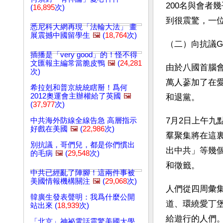
200名與會者
(
16,895
次)
到很震驚，一
悉尼科大網再現「法輪大法」 畫
展震撼中國留學生
🖼️
(
18,764
次)
（二）向抗議G
插播是「very good」的！怪不得
文匯報主編常當脆皮鴨
🖼️
(
24,281
由於八國首腦會
次)
萬人蔘加了在
希拉剋和普京統統瞎掰！爲何
2012奧運會主辦權給了英國
🖼️
和退黨。
(
37,977
次)
7月2日上午九
中共海外防線全線告急 高層指示
好戲在美國
🖼️
(
22,986
次)
羣聚集將在這裏
別抗議，哥們兒，都是你們慣出
出中共」等幾
的毛病
🖼️
(
29,548
次)
和徵籤。
中共已經亂了陣腳！這兩件事被
美國情報機構關注
🖼️
(
29,068
次)
人們從四周彙集
韓廣生發表聲明：我爲什麼公開
道、環繞愛丁堡
站出來 (
18,939
次)
給遊行的人們
「北京」神祕電話震驚美國大學