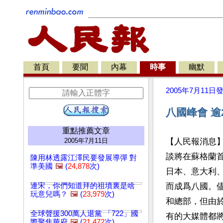
首頁
要聞
內幕
時事
幽默
2005年7月11日
八國峰會 逾
重點推薦文章
2005年7月11日
【人民報消息】
談將在蘇格蘭首
陳用林透露江澤民要發展導彈 對
準美國
🖼️
(
24,878
次)
日本、意大利、
連宋，你們知道拜的祖墳裏是啥
而成爲八國。
玩意兒嗎？
🖼️
(
23,979
次)
和總部，但由
全球聲援300萬人退黨 「722」國
有的大媒體都
際聚焦華府
🖼️
(
21,472
次)