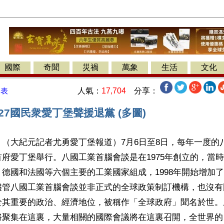
國際
奇聞
災禍
萬象
生活
文化
人氣：
17,704
分享：
發表
27國民衆愛丁堡聲援退黨 (多圖)
（大紀元記者尤勇愛丁堡報道）7月6日至8日，每年一度的
府愛丁堡舉行。八國工業首腦會談是在1975年創立的，當
德國和法國等六個主要的工業國家組成，1998年開始增加
儘管八國工業首腦會談並非正式的全球政策制訂機構，也沒有
於其重要的政治、經濟地位，被稱作「全球政府」聞名於世。
將聚集在這裏，大量相關的國際會議將在這裏召開，全世界的