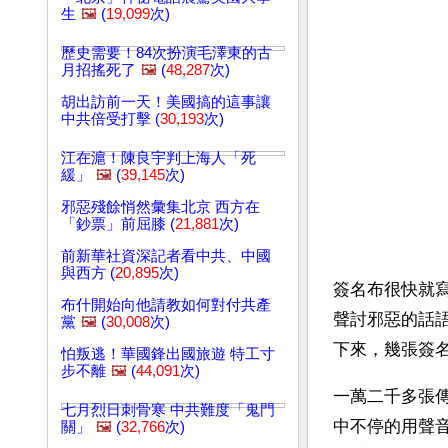
生
🖼️
(
19,099
次)
歷史需要！84次扮演毛澤東的古
月招搖死了
🖼️
(
48,287
次)
胡出訪前一天！美國搞的這事讓
中共倍受打擊 (
30,193
次)
江在滬！陳良宇判上海人「死
緩」
🖼️
(
39,145
次)
邪惡殘餘悄然彙集北京 西方在
「鈔票」前屈膝 (
21,881
次)
前新華社資深記者看中共、中國
與西方 (
20,895
次)
簽名布很快就寫
布什開始向他請教如何對付共產
聲討邪惡的話
黨
🖼️
(
30,008
次)
下來，幾張簽
怕叛逃！華國鋒出國旅遊 特工寸
步不離
🖼️
(
44,091
次)
一萬二千多張
七月烈日刺骨寒 中共難度「鬼門
中不停的用聲音
關」
🖼️
(
32,766
次)