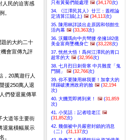
只有黃菊們能處理
🖼️
(
34,170
次)
對人民的迫害感
34. 《江澤民其人》廿三：蓋棺論
例。
定清算江賊(上)
🖼️
(
34,113
次)
35. 陳用林詳談出走原因和領館生
活內幕
🖼️
(
33,363
次)
36. 沃爾瑪向中共彎腰 坐擁182億
問題的大約二十
美金富商墜機身亡
🖼️
(
33,228
次)
貴機會宣傳九評
37. 恍然大悟！爲何江澤民的胃口
超常的大
🖼️
(
32,956
次)
38. 七月烈日刺骨寒 中共難度「鬼
門關」
🖼️
(
32,766
次)
點，20萬遊行人
39. 你不要陳用林我要！加拿大的
援250萬人退
球踢破澳洲政府的臉
🖼️
(
32,194
次)
人們發退黨傳單
40. 大饑荒即將到來！
🖼️
(
31,859
次)
41. 小笑話：記者噎老江
🖼️
(
31,852
次)
子大道等主要街
42. 幾個被中共嚴密封鎖的消息
將退黨橫幅展示
（二） (
31,137
次)
名。
43. 急傻了！美國銀行出資25億美