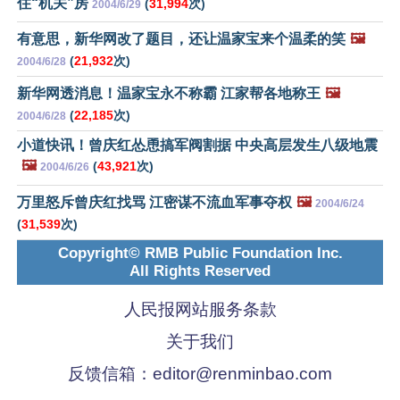
住“机关”房
(
31,994
次)
2004/6/29
有意思，新华网改了题目，还让温家宝来个温柔的笑
🖼️
(
21,932
次)
2004/6/28
新华网透消息！温家宝永不称霸 江家帮各地称王
🖼️
(
22,185
次)
2004/6/28
小道快讯！曾庆红怂恿搞军阀割据 中央高层发生八级地震
🖼️
(
43,921
次)
2004/6/26
万里怒斥曾庆红找骂 江密谋不流血军事夺权
🖼️
2004/6/24
(
31,539
次)
Copyright© RMB Public Foundation Inc.
All Rights Reserved
人民报网站服务条款
关于我们
反馈信箱：
editor@renminbao.com