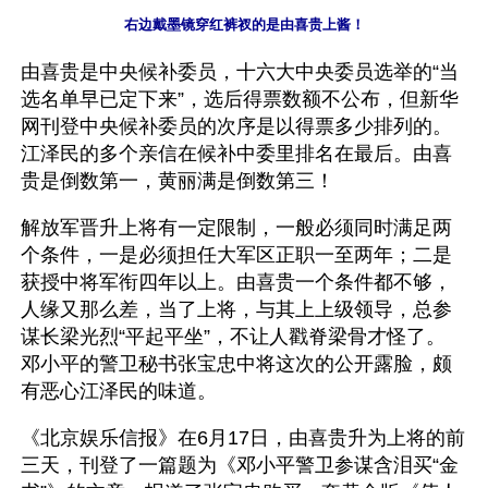
右边戴墨镜穿红裤衩的是由喜贵上酱！
由喜贵是中央候补委员，十六大中央委员选举的“当
选名单早已定下来”，选后得票数额不公布，但新华
网刊登中央候补委员的次序是以得票多少排列的。
江泽民的多个亲信在候补中委里排名在最后。由喜
贵是倒数第一，黄丽满是倒数第三！
解放军晋升上将有一定限制，一般必须同时满足两
个条件，一是必须担任大军区正职一至两年；二是
获授中将军衔四年以上。由喜贵一个条件都不够，
人缘又那么差，当了上将，与其上上级领导，总参
谋长梁光烈“平起平坐”，不让人戳脊梁骨才怪了。 
邓小平的警卫秘书张宝忠中将这次的公开露脸，颇
有恶心江泽民的味道。 
《北京娱乐信报》在6月17日，由喜贵升为上将的前
三天，刊登了一篇题为《邓小平警卫参谋含泪买“金