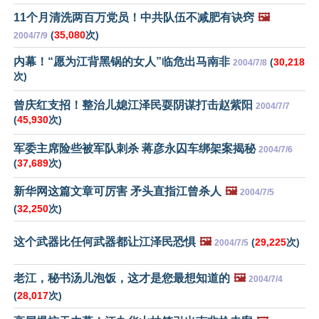
11个月清洗两百万党员！中共队伍不减肥有诀窍
🖼️
(
35,080
次)
2004/7/9
内幕！“愿为江背黑锅的女人”临危出马南非
(
30,218
2004/7/8
次)
曾庆红支招！整治儿媳江泽民耍阴谋打击赵紫阳
2004/7/7
(
45,930
次)
军委主席险些被军队刺杀 蒋彦永囚车绑架案揭秘
2004/7/6
(
37,689
次)
新华网这篇文章可厉害 矛头直指江曾杀人
🖼️
2004/7/5
(
32,250
次)
这个武器比任何武器都让江泽民恐惧
🖼️
(
29,225
次)
2004/7/5
老江，秘书汤儿泡饭，这才是您最想知道的
🖼️
2004/7/4
(
28,017
次)