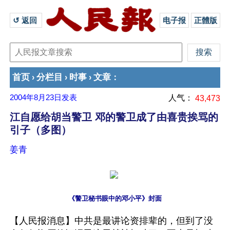
↺ 返回 
电子报
正體版
首页
分栏目
时事
文章
›
›
›
：
2004年8月23日
发表
人气：
43,473
江自愿给胡当警卫 邓的警卫成了由喜贵挨骂的
引子（多图）
姜青
《警卫秘书眼中的邓小平》封面
【人民报消息】中共是最讲论资排辈的，但到了没