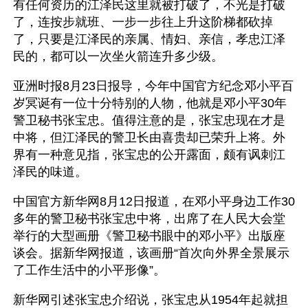
有任何资历的江泽民这里就被打破了，不光是打破
了，连按步就班、一步一步往上升这阶梯都砍掉
了，只要是江泽民的亲属、情妇、亲信，孝忠江泽
民的，都可以一次坐火箭连升多少级。
亚洲时报8月23日报导，今年中国官方纪念邓小平百
岁冥诞有一位十分特别的人物，他就是邓小平30年
警卫秘书张宝忠。值得注意的是，张宝忠现在才是
中将，但江泽民的警卫长由喜贵却已荣升上将。外
界有一种意见指，张宝忠的公开露面，颇有讽刺江
泽民的味道。
中国官方新华网8月12日报道，在邓小平身边工作30
多年的警卫秘书张宝忠中将，出席了在人民大会堂
举行的大型画册《警卫秘书眼中的邓小平》出版座
谈会。据新华网报道，该画册“首次向外界全景展示
了工作生活中的小平形像”。
新华网引述张宝忠介绍说，张宝忠从1954年起就担