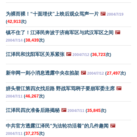
为裸而裸！“十面埋伏”上映后观众骂声一片
🖼️
2004/7/19
(
42,913
次)
镇不住了！江泽民奔波于济南军区与武汉军区之间
🖼️
(
38,439
次)
2004/7/14
江泽民和沈阳军区关系紧张
🖼️
(
36,723
次)
2004/7/12
新华网一则小消息透露中央在掐架
🖼️
(
27,497
次)
2004/7/12
姘头替江第四次找后路 野战军骂咧子要崩军委主席
🖼️
(
46,267
次)
2004/7/11
江泽民四次准备后路揭秘
🖼️
(
35,845
次)
2004/7/11
中共官方透露江泽民“为法轮功活着”的几件趣闻
🖼️
(
37,275
次)
2004/7/11