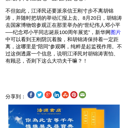
不但如此，江泽民还要派亲信王刚寸步不离胡锦
涛，并随时把胡的举动汇报上去。8月20日，胡锦涛
去国家博物馆参观正在那里举办的“世纪伟人邓小平
──纪念邓小平同志诞辰100周年展览”，新华网
图片
中可以看到王刚阴沉着脸，和胡锦涛保持着一定距
离，这哪里是“陪同”参观啊，纯粹是起监视作用。不
过这倒透露一个信息，说明江泽民对胡锦涛害怕、
有顾忌，否则下这么大功夫干嘛？！ 
分享到：