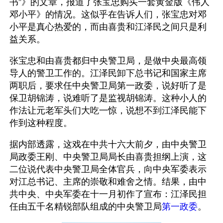
书”》的文章，报道了张宝忠购买一套黄金版《伟人
邓小平》的情况。这似乎在告诉人们，张宝忠对邓
小平是真心热爱的，而由喜贵和江泽民之间只是利
益关系。
张宝忠和由喜贵都归中央警卫局，是做中央最高领
导人的警卫工作的。江泽民卸下总书记和国家主席
两职后，要求任中央警卫局第一政委，说好听了是
保卫胡锦涛，说难听了是监视胡锦涛。这种小人的
作法让元老军头们大吃一惊，说想不到江泽民能下
作到这种程度。
据内部透露，这戏在中共十六大前夕，由中央警卫
局政委王刚、中央警卫局局长由喜贵担纲上演，这
二位说代表中央警卫局全体官兵，向中央军委表示
对江总书记、主席的崇敬和难舍之情。结果，由中
共中央、中央军委在十一月初作了宣布：江泽民担
任由五千名精锐部队组成的中央警卫局
第一政委
。