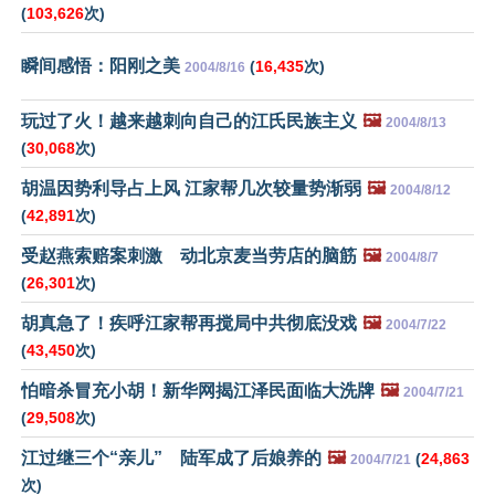
(
103,626
次)
瞬间感悟：阳刚之美
(
16,435
次)
2004/8/16
玩过了火！越来越刺向自己的江氏民族主义
🖼️
2004/8/13
(
30,068
次)
胡温因势利导占上风 江家帮几次较量势渐弱
🖼️
2004/8/12
(
42,891
次)
受赵燕索赔案刺激 动北京麦当劳店的脑筋
🖼️
2004/8/7
(
26,301
次)
胡真急了！疾呼江家帮再搅局中共彻底没戏
🖼️
2004/7/22
(
43,450
次)
怕暗杀冒充小胡！新华网揭江泽民面临大洗牌
🖼️
2004/7/21
(
29,508
次)
江过继三个“亲儿” 陆军成了后娘养的
🖼️
(
24,863
2004/7/21
次)