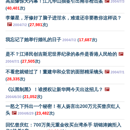
高层爆惊天内幕！江九华山抽签引出南非枪击案
🖼️
2004/7/3
(
40,401
次)
李肇星，牙修好了脑子进泔水，难道还非要教你这样说？
🖼️
(
27,981
次)
2004/7/2
我忘记了她举行婚礼的日子
(
17,687
次)
2004/7/2
是不？江泽民创吉斯尼世界纪录的条件是香港人民给的
🖼️
(
27,505
次)
2004/7/1
不看您就错过了！董建华和众官的面部精采镜头
🖼️
2004/7/1
(
28,335
次)
《以黑制黑》！谁授权让新华网今天出这招儿？
🖼️
(
21,052
次)
2004/6/30
一怒之下抖出一个秘密！有人扬言出200万元买曾庆红人
头
🖼️
(
23,482
次)
2004/6/29
回忆曾庆红：700万美元重金收买台湾杀手 胡锦涛婉拒入