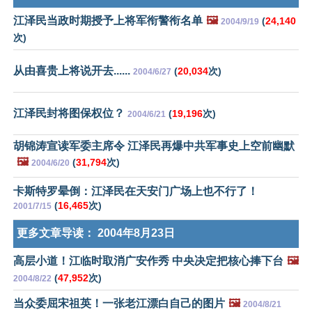
江泽民当政时期授予上将军衔警衔名单
🖼️
(
24,140
2004/9/19
次)
从由喜贵上将说开去......
(
20,034
次)
2004/6/27
江泽民封将图保权位？
(
19,196
次)
2004/6/21
胡锦涛宣读军委主席令 江泽民再爆中共军事史上空前幽默
🖼️
(
31,794
次)
2004/6/20
卡斯特罗晕倒：江泽民在天安门广场上也不行了！
(
16,465
次)
2001/7/15
更多文章导读：
2004年8月23日
高层小道！江临时取消广安作秀 中央决定把核心捧下台
🖼️
(
47,952
次)
2004/8/22
当众委屈宋祖英！一张老江漂白自己的图片
🖼️
2004/8/21