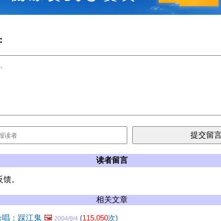
:
读者留言
反馈。
相关文章
合唱：踩江鬼
🖼️
(
115,050
次)
2004/9/4