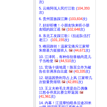
次)
5. 云南阿佤人民打江歌 (
104,393
次)
6. 贵州苗族踩江舞 (
103,834
次)
7. 好好听噢！小朋友快来听小朋
友唱的踩江谣
🖼️
(
102,648
次)
8. 东北工友踩江歌∶《拉起队伍打
老江》 (
101,155
次)
9. 峰回路转！温家宝痛斥江家帮
朱熔基力挺接班人
🖼️
(
44,671
次)
10. 江泽民，有种你别拿杨尚昆儿
子当枪使
🖼️
(
44,510
次)
11. 官场十级地震！陈至立作为被
告在非洲亲自出庭
🖼️
(
43,335
次)
12. 胡温因势利导占上风 江家帮几
次较量势渐弱
🖼️
(
42,891
次)
13. 王义夫称毛主席是自己偶像
江怒令停其比赛立即返国
🖼️
(
41,961
次)
14. 内幕！江流窜怕暗杀沿途20米
一哨 胡温联手踩江底气十足