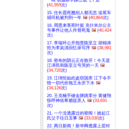
(
41,959
次)
15. 任长霞死翘别人都无恙 追尾车
祸司机被判刑一年
🖼️
(
40,864
次)
16. 周恩来害死叶挺 克什米尔公主
号事件让他人作替死鬼
🖼️
(
40,424
次)
17. 李瑞环公开指责陈至立 胡锦涛
拒为李岚清回忆录写序
🖼️
(
38,981
次)
18. 密布的阴云正在散开！今天是
江泽民和陈至立号哭的一天
🖼️
(
34,720
次)
19. 江绵恒如此盗窃国库 江下令不
惜一切代价拖王永庆下水
🖼️
(
34,126
次)
20. 王克楠手碰金牌跳零分 黄健翔
惊呼神佑希腊捉弄人
🖼️
(
33,691
次)
21. 一个没透露过的密闻！掀起江
氏父子往日丑事
🖼️
(
33,030
次)
22. 两日新闻！新华网透露上层对