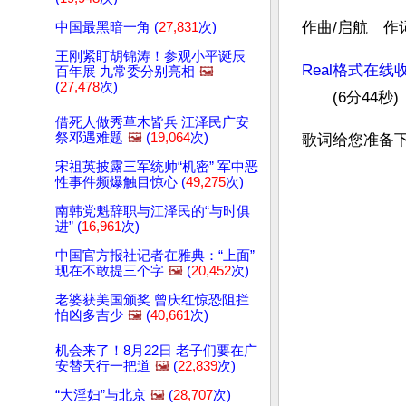
作曲/启航　作
中国最黑暗一角 (
27,831
次)
王刚紧盯胡锦涛！参观小平诞辰
Real格式在线
百年展 九常委分别亮相
🖼️
(
27,478
次)
　　(6分44秒)
借死人做秀草木皆兵 江泽民广安
祭邓遇难题
🖼️
(
19,064
次)
歌词给您准备
宋祖英披露三军统帅“机密” 军中恶
性事件频爆触目惊心 (
49,275
次)
南韩党魁辞职与江泽民的“与时俱
进” (
16,961
次)
中国官方报社记者在雅典：“上面”
现在不敢提三个字
🖼️
(
20,452
次)
老婆获美国颁奖 曾庆红惊恐阻拦
怕凶多吉少
🖼️
(
40,661
次)
机会来了！8月22日 老子们要在广
安替天行一把道
🖼️
(
22,839
次)
“大淫妇”与北京
🖼️
(
28,707
次)