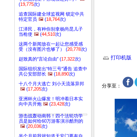
(
19,775
次)
追查国际建全球监视网 锁定中共
特定官员
🖼️
(
18,764
次)
江泽民，有种你别拿杨尚昆儿子
当枪使
🖼️
(
44,510
次)
这两个新闻放在一起让您感受感
受（没有图片也够了） (
20,778
次)
文章网址: http://w
打印机版
赵致真的“言论自由” (
17,322
次)
国际组织发出“特三号”通告 追查中
共公安部部长
🖼️
(
18,890
次)
十八个月大逃亡 刘小天流落异邦
分享至：
🖼️
(
17,205
次)
亚洲杯火山爆发！明冲着日本实
向中共开炮
🖼️
(
23,428
次)
游击战轰动南韩！四个法轮功学
员是如何给60万游客演示酷刑的
🖼️
(
20,036
次)
半个月前我就知道天安门要有自