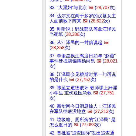
33. “大淫妇”与北京
🖼️
(
28,707
次)
34. 达尔文在两千多岁的汉墓女主
人面前败下阵来
🖼️
(
28,622
次)
35. 刚听说！野战部队等拿江泽民
当靶纸 (
28,386
次)
36. 从江泽民的一封信说起
🖼️
(
28,358
次)
37. 李肇星挨江骂度日如年 “赵燕”
事件硬拽胡锦涛杨尚昆
🖼️
(
28,021
次)
38. 江泽民会见赖斯时第一句话说
的是什么
🖼️
(
27,752
次)
39. 陈至立道德败坏 教师课上奸淫
小学生 重伤送医急救
🖼️
(
27,751
次)
40. 新华网今日消息惊人！江泽民
在军队彻底没地盘
🖼️
(
27,213
次)
41. 垃圾箱、厕所旁的“江泽民” 是
怎么度日的
🖼️
(
27,083
次)
42. 首批被“追查国际”发出追查通