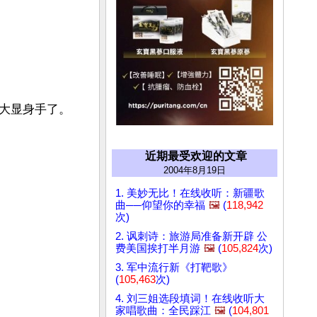
大显身手了。
近期最受欢迎的文章
2004年8月19日
1. 美妙无比！在线收听：新疆歌
曲──仰望你的幸福
🖼️
(
118,942
次)
2. 讽刺诗：旅游局准备新开辟 公
费美国挨打半月游
🖼️
(
105,824
次)
3. 军中流行新《打靶歌》
(
105,463
次)
4. 刘三姐选段填词！在线收听大
家唱歌曲：全民踩江
🖼️
(
104,801