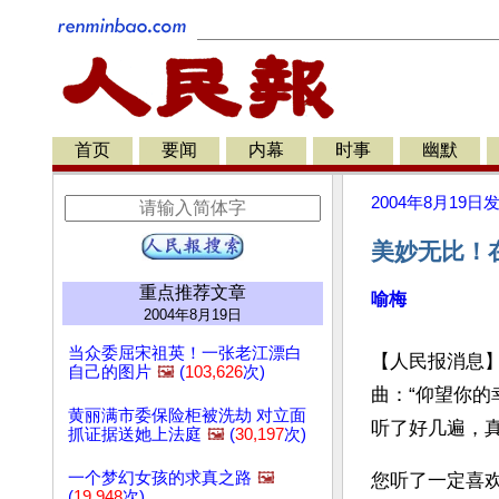
首页
要闻
内幕
时事
幽默
2004年8月19日
美妙无比！
重点推荐文章
喻梅
2004年8月19日
当众委屈宋祖英！一张老江漂白
【人民报消息
自己的图片
🖼️
(
103,626
次)
曲：“仰望你
黄丽满市委保险柜被洗劫 对立面
听了好几遍，
抓证据送她上法庭
🖼️
(
30,197
次)
一个梦幻女孩的求真之路
🖼️
您听了一定喜欢
(
19,948
次)