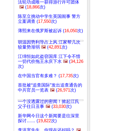
法轮功成唯一获得游行许可团体
🖼️
(
18,866
次)
陈至立挑动中学生英国闹事 警方
立案调查 (
17,550
次)
薄熙来在俄罗斯被起诉 (
16,050
次)
胡温因势利导占上风 江家帮几次
较量势渐弱
🖼️
(
42,891
次)
江绵恒如此盗窃国库 江下令不惜
一切代价拖王永庆下水
🖼️
(
34,126
次)
在中国当官有多难？ (
17,735
次)
首批被“追查国际”发出追查通告的
中共官员一览表
🖼️
(
26,971
次)
一个没透露过的密闻！掀起江氏
父子往日丑事
🖼️
(
33,030
次)
新华网今日这个新闻要是往深里
探讨…… (
19,822
次)
李洪宽先生，你现在还好吗？
🖼️