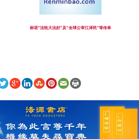
标语“法轮大法好”及“全球公审江泽民”等传单
ww.renminbao.com/rmb/articles/2004/8/19/32264.html