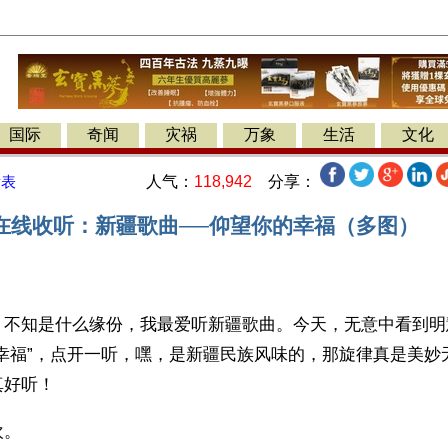
国际
奇闻
灾祸
万象
生活
文化
人气：
118,942
分享：
发表
在线收听：新疆歌曲──仰望你的幸福（多图）
】不知是什么缘份，我最爱听新疆歌曲。今天，无意中看到明
的幸福”，点开一听，嘿，是新疆民族风味的，那旋律真是美妙
真好听！
。 