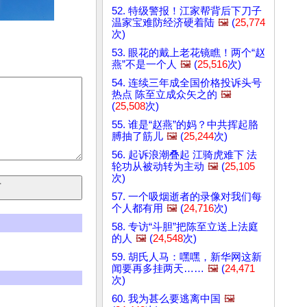
52. 特级警报！江家帮背后下刀子
温家宝难防经济硬着陆
🖼️
(
25,774
次)
53. 眼花的戴上老花镜瞧！两个“赵
燕”不是一个人
🖼️
(
25,516
次)
54. 连续三年成全国价格投诉头号
热点 陈至立成众矢之的
🖼️
(
25,508
次)
55. 谁是“赵燕”的妈？中共挥起胳
膊抽了筋儿
🖼️
(
25,244
次)
56. 起诉浪潮叠起 江骑虎难下 法
轮功从被动转为主动
🖼️
(
25,105
次)
57. 一个吸烟逝者的录像对我们每
个人都有用
🖼️
(
24,716
次)
58. 专访“斗胆”把陈至立送上法庭
的人
🖼️
(
24,548
次)
59. 胡氏人马：嘿嘿，新华网这新
闻要再多挂两天……
🖼️
(
24,471
次)
60. 我为甚么要逃离中国
🖼️