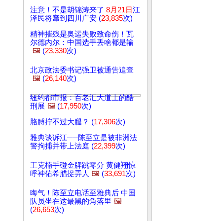
注意！不是胡锦涛来了
8月21日
江
泽民将窜到四川广安 (
23,835
次)
精神摧残是奥运失败致命伤！瓦
尔德内尔：中国选手丢啥都是输
🖼️
(
23,330
次)
北京政法委书记强卫被通告追查
🖼️
(
26,140
次)
纽约都市报：百老汇大道上的酷
刑展
🖼️
(
17,950
次)
胳膊拧不过大腿？ (
17,306
次)
雅典谈诉江──陈至立是被非洲法
警拘捕并带上法庭 (
22,399
次)
王克楠手碰金牌跳零分 黄健翔惊
呼神佑希腊捉弄人
🖼️
(
33,691
次)
晦气！陈至立电话至雅典后 中国
队员坐在这最黑的角落里
🖼️
(
26,653
次)