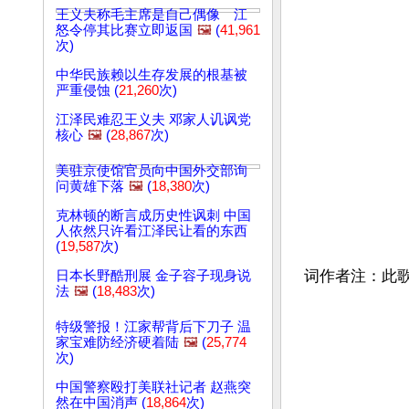
王义夫称毛主席是自己偶像 江
怒令停其比赛立即返国
🖼️
(
41,961
次)
中华民族赖以生存发展的根基被
严重侵蚀 (
21,260
次)
江泽民难忍王义夫 邓家人讥讽党
核心
🖼️
(
28,867
次)
美驻京使馆官员向中国外交部询
问黄雄下落
🖼️
(
18,380
次)
克林顿的断言成历史性讽刺 中国
人依然只许看江泽民让看的东西
(
19,587
次)
词作者注：此
日本长野酷刑展 金子容子现身说
法
🖼️
(
18,483
次)
特级警报！江家帮背后下刀子 温
家宝难防经济硬着陆
🖼️
(
25,774
次)
中国警察殴打美联社记者 赵燕突
然在中国消声 (
18,864
次)