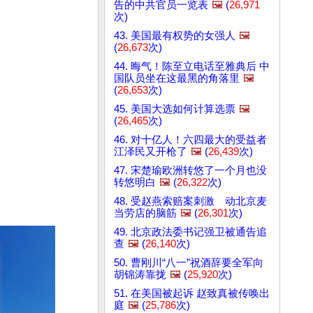
告的中共官员一览表
🖼️
(
26,971
次)
43. 美国最有权势的女强人
🖼️
(
26,673
次)
44. 晦气！陈至立电话至雅典后 中
国队员坐在这最黑的角落里
🖼️
(
26,653
次)
45. 美国大选如何计算选票
🖼️
(
26,465
次)
46. 对十亿人！六四最大的受益者
江泽民又开枪了
🖼️
(
26,439
次)
47. 宋楚瑜欧洲转悠了一个月也没
转悠明白
🖼️
(
26,322
次)
48. 受赵燕索赔案刺激 动北京麦
当劳店的脑筋
🖼️
(
26,301
次)
49. 北京政法委书记强卫被通告追
查
🖼️
(
26,140
次)
50. 曹刚川“八一”祝酒辞要全军向
胡锦涛靠拢
🖼️
(
25,920
次)
51. 在美国被起诉 赵致真被传唤出
庭
🖼️
(
25,786
次)