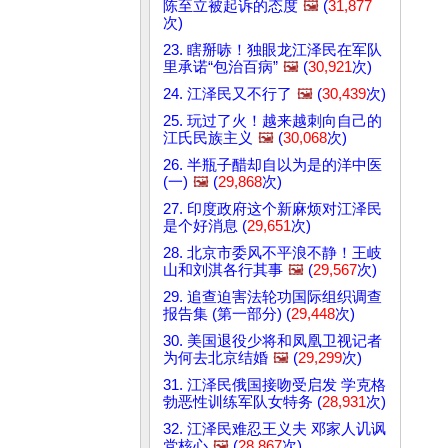
陈至立被起诉的态度
🖼️
(
31,877
次)
23. 瞎掰哧！独眼龙江泽民在军队
里承诺“包治百病”
🖼️
(
30,921
次)
24. 江泽民又不行了
🖼️
(
30,439
次)
25. 玩过了火！越来越刺向自己的
江氏民族主义
🖼️
(
30,068
次)
26. 半瓶子醋却自以为是的洋中医
(一)
🖼️
(
29,868
次)
27. 印度政府这个新麻烦对江泽民
是个好消息 (
29,651
次)
28. 北京市委风不平浪不静！王岐
山和刘淇各行其事
🖼️
(
29,567
次)
29. 追查迫害法轮功国际组织调查
报告集 (第一部分) (
29,448
次)
30. 美国退役少将和凤凰卫视记者
为何去北京结婚
🖼️
(
29,299
次)
31. 江泽民俄国接吻受启发 学克格
勃恶性训练军队女特务 (
28,931
次)
32. 江泽民难忍王义夫 邓家人讥讽
党核心
🖼️
(
28,867
次)