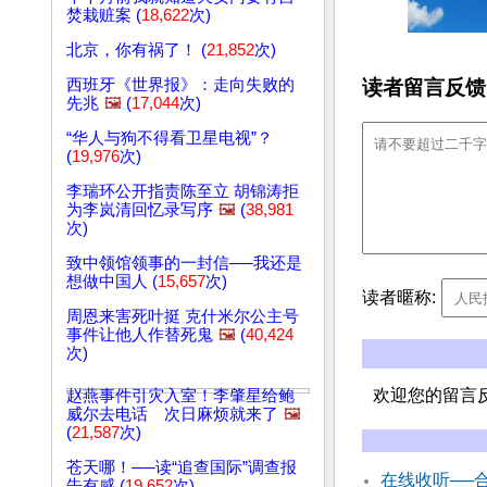
焚栽赃案 (
18,622
次)
北京，你有祸了！ (
21,852
次)
读者留言反馈
西班牙《世界报》：走向失败的
先兆
🖼️
(
17,044
次)
“华人与狗不得看卫星电视”？
(
19,976
次)
李瑞环公开指责陈至立 胡锦涛拒
为李岚清回忆录写序
🖼️
(
38,981
次)
致中领馆领事的一封信──我还是
想做中国人 (
15,657
次)
读者暱称:
周恩来害死叶挺 克什米尔公主号
事件让他人作替死鬼
🖼️
(
40,424
次)
欢迎您的留言
赵燕事件引灾入室！李肇星给鲍
威尔去电话 次日麻烦就来了
🖼️
(
21,587
次)
苍天哪！──读“追查国际”调查报
在线收听──
告有感 (
19,652
次)