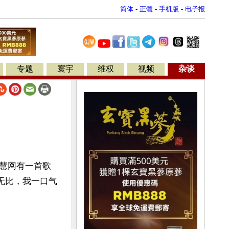
简体
-
正體
-
手机版
-
电子报
专题
寰宇
维权
视频
杂谈
慧网有一首歌
无比，我一口气