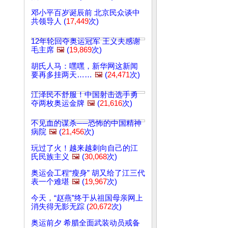
邓小平百岁诞辰前 北京民众谈中
共领导人 (
17,449
次)
12年轮回夺奥运冠军 王义夫感谢
毛主席
🖼️
(
19,869
次)
胡氏人马：嘿嘿，新华网这新闻
要再多挂两天……
🖼️
(
24,471
次)
江泽民不舒服！中国射击选手勇
夺两枚奥运金牌
🖼️
(
21,616
次)
不见血的谋杀──恐怖的中国精神
病院
🖼️
(
21,456
次)
玩过了火！越来越刺向自己的江
氏民族主义
🖼️
(
30,068
次)
奥运会工程“瘦身” 胡又给了江三代
表一个难堪
🖼️
(
19,967
次)
今天，“赵燕”终于从祖国母亲网上
消失得无影无踪 (
20,672
次)
奥运前夕 希腊全面武装动员戒备