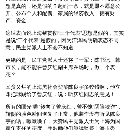
想是真的，还是假的？起码一条，就是愿不愿意公
开、公布个人和配偶、家属的经济收入，拥有财
产、资金。
这话表面说上海帮贯彻“三个代表”思想是假的，其实
是说“三个代表”是假的，因为江泽民明确表态不同
意，民主党派人士不会不知道。
更绝的是，民主党派人士还将了一军：陈书记、韩
市长，能不能在曾庆红副主席在场时，做一个表
态？
又贪又烂的上海黑社会契爷陈良宇多狡猾啊，他立
即把球踢给了曾庆红，说：听庆红同志的意见！
所有的眼光“唰”转向了曾庆红，曾不愧“阴险狡诈”，
转阴的脸色瞬间恢复了正常，他装作没有听见陈良
宇的话，嗽嗽嗓子，大赞民主党派人士为上海为国
家负责任的态度，并鼓励他们继续监督上海市委。