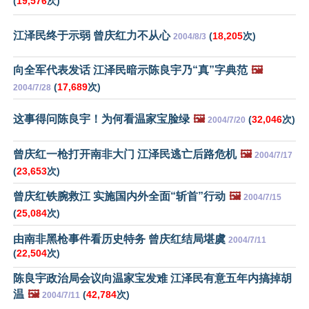
(
19,576
次)
江泽民终于示弱 曾庆红力不从心
(
18,205
次)
2004/8/3
向全军代表发话 江泽民暗示陈良宇乃“真”字典范
🖼️
(
17,689
次)
2004/7/28
这事得问陈良宇！为何看温家宝脸绿
🖼️
(
32,046
次)
2004/7/20
曾庆红一枪打开南非大门 江泽民逃亡后路危机
🖼️
2004/7/17
(
23,653
次)
曾庆红铁腕救江 实施国内外全面“斩首”行动
🖼️
2004/7/15
(
25,084
次)
由南非黑枪事件看历史特务 曾庆红结局堪虞
2004/7/11
(
22,504
次)
陈良宇政治局会议向温家宝发难 江泽民有意五年内搞掉胡
温
🖼️
(
42,784
次)
2004/7/11