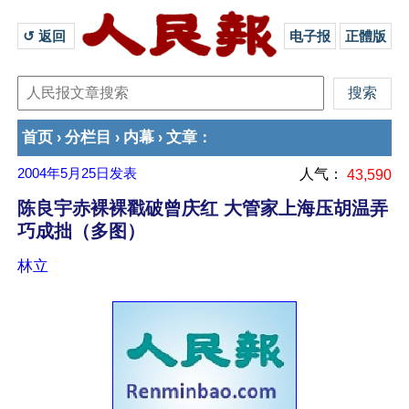
↺ 返回 
电子报
正體版
首页
分栏目
内幕
文章
›
›
›
：
2004年5月25日
发表
人气：
43,590
陈良宇赤裸裸戳破曾庆红 大管家上海压胡温弄
巧成拙（多图）
林立