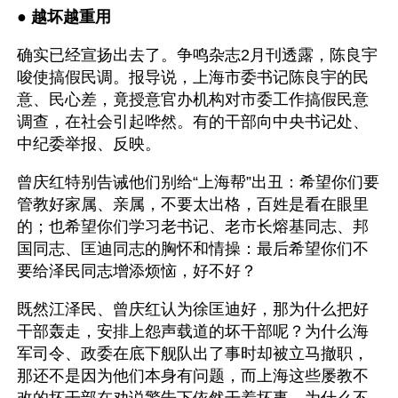
● 
越坏越重用
确实已经宣扬出去了。争鸣杂志2月刊透露，陈良宇
唆使搞假民调。报导说，上海市委书记陈良宇的民
意、民心差，竟授意官办机构对市委工作搞假民意
调查，在社会引起哗然。有的干部向中央书记处、
中纪委举报、反映。 
曾庆红特别告诫他们别给“上海帮”出丑：希望你们要
管教好家属、亲属，不要太出格，百姓是看在眼里
的；也希望你们学习老书记、老市长熔基同志、邦
国同志、匡迪同志的胸怀和情操：最后希望你们不
要给泽民同志增添烦恼，好不好？
既然江泽民、曾庆红认为徐匡迪好，那为什么把好
干部轰走，安排上怨声载道的坏干部呢？为什么海
军司令、政委在底下舰队出了事时却被立马撤职，
那还不是因为他们本身有问题，而上海这些屡教不