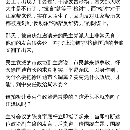
会上，出现了市委领导干部发言冷场，因为那天吹
大牛是不行了，“发言”就等于“检讨”，而“检讨”对于
江家帮来说，实在太陌生了，因为反对江家帮历来
都被规划到“反动派”勾结“反华势力”的阴谋上。
那天，被曾庆红邀请来的民主党派人士非常天真，
他们的发言很尖锐，并把“上海帮”排挤徐匡迪的老账
又翻了出来。
民主党派的市政协副主席说：市民越来越尊敬、怀
念徐匡迪市长的求真务实、平易亲民、以身作则，
为什么要把徐匡迪市长调离？黄菊凭什么政绩、才
能，到中央任政治局常委？
谁拍板让黄菊任政治局常委的？这矛头不就指向了
江泽民吗？
主持会议的陈良宇腰杆立即挺了起来，当即打断这
位政协副主席的发言，斥责道：请围绕主题，围绕