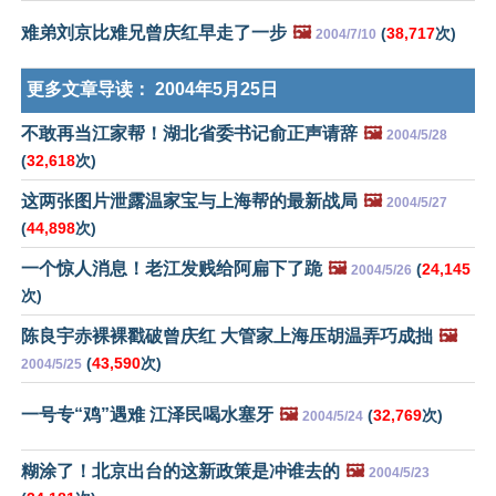
难弟刘京比难兄曾庆红早走了一步
🖼️
(
38,717
次)
2004/7/10
更多文章导读：
2004年5月25日
不敢再当江家帮！湖北省委书记俞正声请辞
🖼️
2004/5/28
(
32,618
次)
这两张图片泄露温家宝与上海帮的最新战局
🖼️
2004/5/27
(
44,898
次)
一个惊人消息！老江发贱给阿扁下了跪
🖼️
(
24,145
2004/5/26
次)
陈良宇赤裸裸戳破曾庆红 大管家上海压胡温弄巧成拙
🖼️
(
43,590
次)
2004/5/25
一号专“鸡”遇难 江泽民喝水塞牙
🖼️
(
32,769
次)
2004/5/24
糊涂了！北京出台的这新政策是冲谁去的
🖼️
2004/5/23