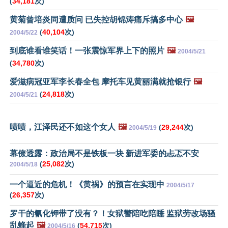
(
34,181
次)
黄菊曾培炎同遭质问 已失控胡锦涛痛斥搞多中心
🖼️
(
40,104
次)
2004/5/22
到底谁看谁笑话！一张震惊军界上下的照片
🖼️
2004/5/21
(
34,780
次)
爱滋病冠亚军李长春全包 摩托车见黄丽满就抢银行
🖼️
(
24,818
次)
2004/5/21
啧啧，江泽民还不如这个女人
🖼️
(
29,244
次)
2004/5/19
幕僚透露：政治局不是铁板一块 新进军委的忐忑不安
(
25,082
次)
2004/5/18
一个逼近的危机！《黄祸》的预言在实现中
2004/5/17
(
26,357
次)
罗干的氰化钾带了没有？！女狱警陪吃陪睡 监狱劳改场骚
乱蜂起
🖼️
(
54,715
次)
2004/5/16