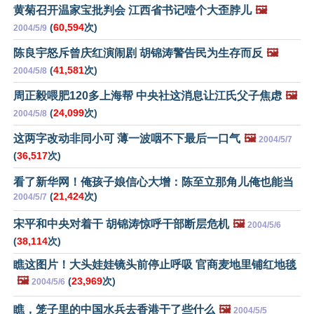
黄菊召开温家宝批判会 江西省书记噎个大歪脖儿
🖼️
(
60,594
次)
2004/5/9
陈良宇怒斥曾庆红演闹剧 胡锦涛警告民为生存而反
🖼️
(
41,581
次)
2004/5/8
周正毅喂肥120多上海帮 中央社这消息让江氏父子焦虑
🖼️
(
24,099
次)
2004/5/8
这两字改动非同小可 薄一波咽不下最后一口气
🖼️
2004/5/7
(
36,517
次)
看了新华网！俺孩子娘信心大增：陈至立那角儿俺也能当
(
21,424
次)
2004/5/7
宋平和中央对着干 胡锦涛惊呼干部断层危机
🖼️
2004/5/6
(
38,114
次)
瞧这图片！大头娃娃镜头前停止呼吸 官商麦地里铺红地毯
🖼️
(
23,969
次)
2004/5/6
瞧，笼子里的中国水兵去香港干了些什么
🖼️
2004/5/5