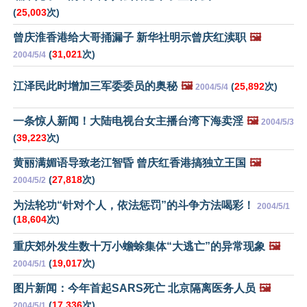
(
25,003
次)
曾庆淮香港给大哥捅漏子 新华社明示曾庆红渎职
🖼️
(
31,021
次)
2004/5/4
江泽民此时增加三军委委员的奥秘
🖼️
(
25,892
次)
2004/5/4
一条惊人新闻！大陆电视台女主播台湾下海卖淫
🖼️
2004/5/3
(
39,223
次)
黄丽满媚语导致老江智昏 曾庆红香港搞独立王国
🖼️
(
27,818
次)
2004/5/2
为法轮功“针对个人，依法惩罚”的斗争方法喝彩！
2004/5/1
(
18,604
次)
重庆郊外发生数十万小蟾蜍集体“大逃亡”的异常现象
🖼️
(
19,017
次)
2004/5/1
图片新闻：今年首起SARS死亡 北京隔离医务人员
🖼️
(
17,336
次)
2004/5/1