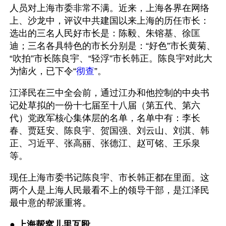
人员对上海市委非常不满。近来，上海各界在网络
上、沙龙中，评议中共建国以来上海的历任市长：
选出的三名人民好市长是：陈毅、朱镕基、徐匡
迪；三名各具特色的市长分别是：“好色”市长黄菊、
“吹拍”市长陈良宇、“轻浮”市长韩正。陈良宇对此大
为恼火，已下令“
彻查
”。
江泽民在三中全会前，通过江办和他控制的中央书
记处草拟的一份十七届至十八届（第五代、第六
代）党政军核心集体层的名单，名单中有：李长
春、贾廷安、陈良宇、贺国强、刘云山、刘淇、韩
正、习近平、张高丽、张德江、赵可铭、王乐泉
等。 
现任上海市委书记陈良宇、市长韩正都在里面。这
两个人是上海人民最看不上的领导干部，是江泽民
最中意的帮派重将。
● 
上海帮窝儿里互殴