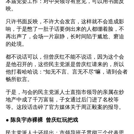
本届党委工作：对中央领导有意见，可以用书面反
映。
只许书面反映，不许大会发言，这样就不会造成影
响，于是憋了一肚子话要倒出来的人都绷着脸，不
再出声了，会场一片寂静，长时间陷于尴尬、窘迫
的处境。
都不说话可以，但曾庆红不能不说话，因为这个会
是他召开的，这些民主党派是曾庆红请来的，所以
他打着哈哈说：“知无不言、言无不尽”嘛，请到会者
畅所欲言。
于是，与会的民主党派人士直指市领导的亲属在炒
地产中成了千万富翁，子女通过后门进了名校等
等。这段话击碎了官方媒体关于周正毅案的报导。
● 
陈良宇赤裸裸  曾庆红玩把戏
民主党派人士还提出：市领导班子贯彻三个代表思