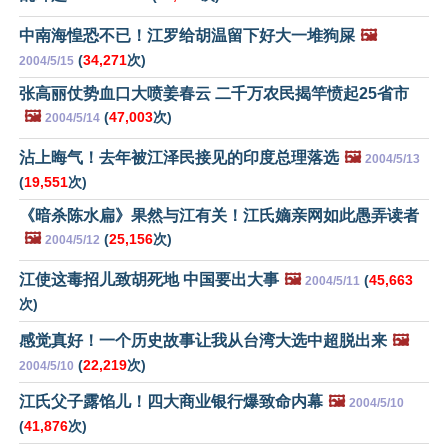
中南海惶恐不已！江罗给胡温留下好大一堆狗屎
🖼️
(
34,271
次)
2004/5/15
张高丽仗势血口大喷姜春云 二千万农民揭竿愤起25省市
🖼️
(
47,003
次)
2004/5/14
沾上晦气！去年被江泽民接见的印度总理落选
🖼️
2004/5/13
(
19,551
次)
《暗杀陈水扁》果然与江有关！江氏嫡亲网如此愚弄读者
🖼️
(
25,156
次)
2004/5/12
江使这毒招儿致胡死地 中国要出大事
🖼️
(
45,663
2004/5/11
次)
感觉真好！一个历史故事让我从台湾大选中超脱出来
🖼️
(
22,219
次)
2004/5/10
江氏父子露馅儿！四大商业银行爆致命内幕
🖼️
2004/5/10
(
41,876
次)