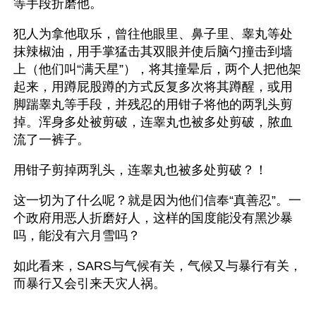
等手段折磨他。
犯人为拿他取乐，曾往他眼里、鼻子里、睾丸等处
抹辣椒油，用手掌猛击其双眼并使后脑勺撞击到墙
上（他们叫“满天星”），将其撞晕后，两个人把他架
起来，用蹲屁股蹲的方式反复多次将其蹲醒，或用
脚踹睾丸等手段，并残忍的用钳子将他的两乳头剪
掉。浑身多处被剪破，连睾丸也被多处剪破，脓血
流了一裤子。
用钳子剪掉两乳头，连睾丸也被多处剪破？！
这一切为了什么呢？就是因为他们信奉“真善忍”。一
个政府用恶人折磨好人，这样的国度能没有黑沙暴
吗，能没有六月雪吗？
如此看来，SARS与气候有关，气候又与暴行有关，
而暴行又会引来天灾人祸。 