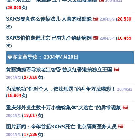
2004/5/11
(
26,606
次)
SARS要真这么传染法儿 人真的没处躲
🖼️
(
26,530
2004/5/9
次)
SARS悄悄走进北京 已有九个确诊病例
🖼️
(
16,455
2004/5/4
次)
更多文章导读：
2004年4月29日
黄丽满媚语导致老江智昏 曾庆红香港搞独立王国
🖼️
(
27,818
次)
2004/5/2
为法轮功“针对个人，依法惩罚”的斗争方法喝彩！
2004/5/1
(
18,604
次)
重庆郊外发生数十万小蟾蜍集体“大逃亡”的异常现象
🖼️
(
19,017
次)
2004/5/1
图片新闻：今年首起SARS死亡 北京隔离医务人员
🖼️
(
17,336
次)
2004/5/1