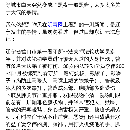
等城市白天突然变成了黑夜一般黑暗，太多太多关
于天气的事情。
我忽然想到昨天在
明慧网
上看到的一则新闻，是辽
宁发生的事情，虽匆匆看过，但过目却永远无法忘
记：
辽宁省营口市第一看守所非法关押法轮功学员多
年，并对法轮功学员进行惨无人道的人身摧残，曾
有多名大法弟子被打伤。38岁的法轮功学员李伟200
3年7月被绑架到看守所，遭钉炕板、戴镣子、戴嚼
子（为防止马咬人，马嘴上戴的铁笼子）、管教及
犯人的多次毒打，曾造成头部、胸肋部多处受伤，
下肢及膝关节严重肿胀，双眼视物不清，视物时眼
前总有一层咖啡色膜状物，并经常遭犯人、狱医、
管教的恶毒谩骂，身心伤害极为严重。被迫长期劳
动，有时整宿干活不让睡觉。恶徒们还用盛满开水
的盆子烫李伟的胸、腹部，用打火机烧他的手、脚