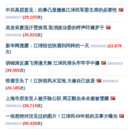
中共高层意见：此事凸显撤换江泽民军委主席的必要性
🖼️
(
29,103
次)
2004/4/17
吴发呆萧流汗贾挨骂 取消政法委的呼声吓瘫罗干
🖼️
(
35,023
次)
2004/4/16
新华网透露：江绵恒也快遇到同样的一天
(
22,679
2004/4/16
次)
胡锦涛反腐飞弹漫天舞 江泽民弹头牢牢手中攥
🖼️
2004/4/15
(
39,565
次)
咬着舌头了！江拆胡风水宝地 大修自己故居
🖼️
2004/4/15
(
26,185
次)
上海市府发言人被开除公职 周正毅自杀未遂被雪藏
🖼️
(
36,714
次)
2004/4/14
一张您绝对没见过的图片！江泽民49年前的丑事大曝光
🖼️
(
50,428
次)
2004/4/14