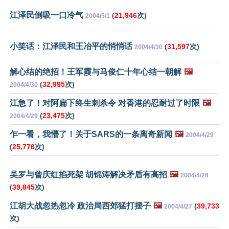
江泽民倒吸一口冷气
(
21,946
次)
2004/5/1
小笑话：江泽民和王冶平的悄悄话
(
31,597
次)
2004/4/30
解心结的绝招！王军霞与马俊仁十年心结一朝解
🖼️
(
32,995
次)
2004/4/30
江急了！对阿扁下终生刺杀令 对香港的忍耐过了时限
🖼️
(
23,475
次)
2004/4/29
乍一看，我懵了！关于SARS的一条离奇新闻
🖼️
2004/4/29
(
25,776
次)
吴罗与曾庆红掐死架 胡锦涛解决矛盾有高招
🖼️
2004/4/28
(
39,845
次)
江胡大战忽热忽冷 政治局西郊猛打摆子
🖼️
(
39,733
2004/4/27
次)