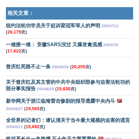
相关文章：
纽约法轮功学员关于起诉梁冠军等人的声明
2004/7/13
(
20,179
次)
一难接一难： 安徽SARS没过 又爆发禽流感
2004/7/6
(
17,622
次)
曾庆红死路不止一条
(
20,255
次)
2004/6/30
关于曾庆红及其主管的中共中央组织部参与迫害法轮功的
部分事实报告
(
15,630
次)
2004/6/29
新华网关于浙江临海雷击惨剧的报导透露中央内斗
🖼️
(
19,565
次)
2004/6/27
全世界的记者们：请认清关于当今最大规模的迫害的谎言
(
15,692
次)
2004/5/11
银河系长出一条胳膊 五十年天文图要重绘
🖼️