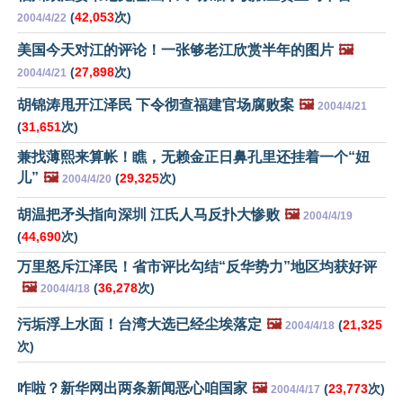
(
42,053
次)
2004/4/22
美国今天对江的评论！一张够老江欣赏半年的图片
🖼️
(
27,898
次)
2004/4/21
胡锦涛甩开江泽民 下令彻查福建官场腐败案
🖼️
2004/4/21
(
31,651
次)
兼找薄熙来算帐！瞧，无赖金正日鼻孔里还挂着一个“妞
儿”
🖼️
(
29,325
次)
2004/4/20
胡温把矛头指向深圳 江氏人马反扑大惨败
🖼️
2004/4/19
(
44,690
次)
万里怒斥江泽民！省市评比勾结“反华势力”地区均获好评
🖼️
(
36,278
次)
2004/4/18
污垢浮上水面！台湾大选已经尘埃落定
🖼️
(
21,325
2004/4/18
次)
咋啦？新华网出两条新闻恶心咱国家
🖼️
(
23,773
次)
2004/4/17