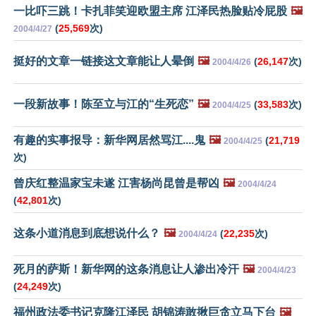
一比吓三跳！卡扎菲笑迎欧盟主席 江泽民热脸贴冷屁股
🖼️
(
25,569
次)
2004/4/27
挺好的文章一链接这文章能让人晕倒
🖼️
(
26,147
次)
2004/4/26
一段新故事！陈至立与江的“生死恋”
🖼️
(
33,583
次)
2004/4/25
有趣的实事报导：新华网居然骂江
....
鬼
🖼️
(
21,719
2004/4/25
次)
曾庆红整温家宝未遂 江害杨尚昆曾是帮凶
🖼️
2004/4/24
(
42,801
次)
这条小道消息到底想说什么？
🖼️
(
22,235
次)
2004/4/24
死月的萨斯！新华网的这条消息让人渗出冷汗
🖼️
2004/4/23
(
24,249
次)
福州政法委书记克隆江泽民 胡锦涛敢揪巨贪立马下台
🖼️