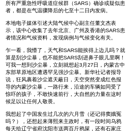
所有严重急性呼吸道症候群（SARS）确诊或疑似患
者，都是在气温骤降后的七至十二日内发病。
本地电子媒体引述大陆气候中心副主任董文杰表
示，该中心收集了去年北京、广州及香港的SARS患
者情况和气候资料，发现病例与气候变化有关。
乍一看，我懵了，天气和SARS能挨得上边儿吗？就
算是刮沙尘暴，也不能把SARS刮进鼻子眼儿里啊！
可我一想到沙尘暴，立刻就想起3月27日，内蒙古中
东部草原地区遭遇罕见强沙尘暴。新华社记者报导
说，狂风裹着沙尘遮天蔽日，天空突然变成红色报
导的内蒙沙尘暴，一路行来，沿途的车辆如同受了
惊吓的孩子，不敢快速前行，大自然的力量在这时
候足以让任何人敬畏。
我想起了中国发生过几次的六月雪（还记得窦娥冤
吗？），还想起来薄熙来主政时，有一段时间乌鸦
每天给辽宁省府沈阳市送两百斤鸦屎，还有石家庄