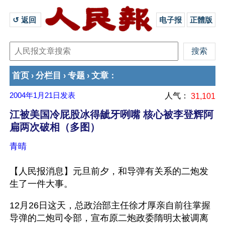
↺ 返回 
电子报
正體版
首页
分栏目
专题
文章
›
›
›
：
2004年1月21日
发表
人气：
31,101
江被美国冷屁股冰得龇牙咧嘴 核心被李登辉阿
扁两次破相（多图）
青晴
【人民报消息】元旦前夕，和导弹有关系的二炮发
生了一件大事。
12月26日这天，总政治部主任徐才厚亲自前往掌握
导弹的二炮司令部，宣布原二炮政委隋明太被调离