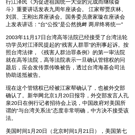
行江泽民《为促进祖国统一大业的完成而继续奋
斗》重要讲话发表九周年座谈会。 江家帮贾庆林、
刘淇、王刚出席座谈会。国务委员唐家璇在座谈会
上发表讲话：“台“公投”是公然挑衅 两岸终将统一”
2003年11月17日台湾高等法院已经接受了台湾法轮
功学员对江泽民提起的“残害人群罪”的刑事起诉。按
照台湾法律，《残害人群治罪条例》的第一审法院
就在高等法院，高等法院表示一旦确认管辖权的问
题后，应会发传票传唤被告，透过台湾海基会司法
协助送抵被告。
现在这个管辖权已经被江家帮确认了，也被外交部
确认了。新华网北京1月20日报导，外交部发言人孔
泉20日在例行记者招待会上说，中国政府对美国所
谓的“与台湾关系法”态度非常明确，中方决不接受该
法。
美国时间1月20日（北京时间1月21日），美国第七