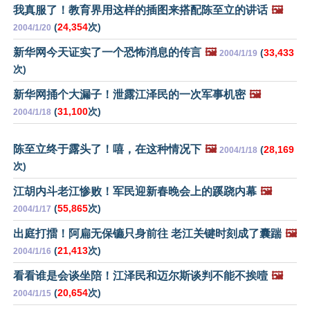
我真服了！教育界用这样的插图来搭配陈至立的讲话
🖼️
(
24,354
次)
2004/1/20
新华网今天证实了一个恐怖消息的传言
🖼️
(
33,433
2004/1/19
次)
新华网捅个大漏子！泄露江泽民的一次军事机密
🖼️
(
31,100
次)
2004/1/18
陈至立终于露头了！嘻，在这种情况下
🖼️
(
28,169
2004/1/18
次)
江胡内斗老江惨败！军民迎新春晚会上的蹊跷内幕
🖼️
(
55,865
次)
2004/1/17
出庭打擂！阿扁无保镳只身前往 老江关键时刻成了囊踹
🖼️
(
21,413
次)
2004/1/16
看看谁是会谈坐陪！江泽民和迈尔斯谈判不能不挨噎
🖼️
(
20,654
次)
2004/1/15