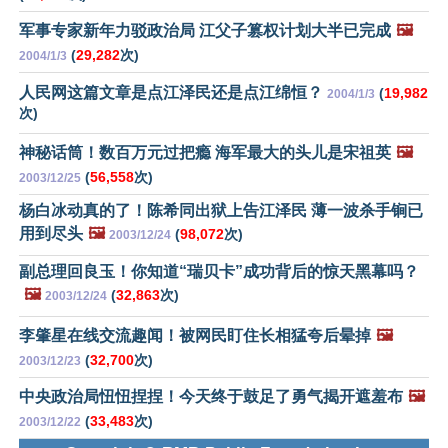
军事专家新年力驳政治局 江父子篡权计划大半已完成
🖼️
(
29,282
次)
2004/1/3
人民网这篇文章是点江泽民还是点江绵恒？
(
19,982
2004/1/3
次)
神秘话筒！数百万元过把瘾 海军最大的头儿是宋祖英
🖼️
(
56,558
次)
2003/12/25
杨白冰动真的了！陈希同出狱上告江泽民 薄一波杀手锏已
用到尽头
🖼️
(
98,072
次)
2003/12/24
副总理回良玉！你知道“瑞贝卡”成功背后的惊天黑幕吗？
🖼️
(
32,863
次)
2003/12/24
李肇星在线交流趣闻！被网民盯住长相猛夸后晕掉
🖼️
(
32,700
次)
2003/12/23
中央政治局忸忸捏捏！今天终于鼓足了勇气揭开遮羞布
🖼️
(
33,483
次)
2003/12/22