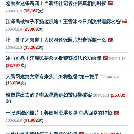
您看看这条新闻！当新华社记者拍摄真相的时候
🖼️
(
35,167
次)
2004/1/15
江泽民破袜子不扔垃圾箱！王雪冰今日判决书泄露秘密
🖼️
(
29,408
次)
2004/1/14
吓，看了才知道！人民网这张照片想告诉咱什么
🖼️
(
35,262
次)
2004/1/13
冰山难靠！江泽民要杀大批警察抵法轮功血债
🖼️
2004/1/13
(
26,797
次)
人民网这篇文章有来头！怎样监督“第一把手”
2004/1/12
(
16,038
次)
谁透露出去的？李肇星暴跳如雷限期破案
(
25,632
2004/1/11
次)
一张蹊跷的照片！美国对香港多嘴 中共回拳有绝招
🖼️
(
31,882
次)
2004/1/10