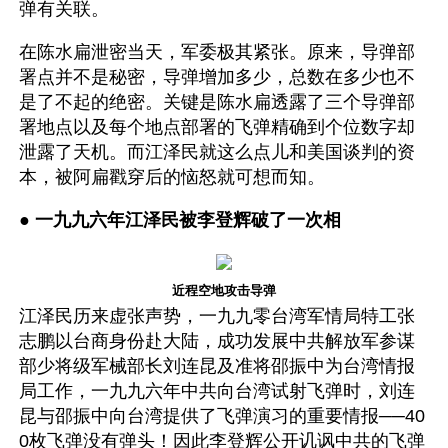
弹有关联。
在陈水扁泄密当天，军委极其紧张。原来，导弹部
署点并不是秘密，导弹增加多少，总数在多少也不
是了不起的绝密。关键是陈水扁透露了三个导弹部
署地点以及每个地点部署的飞弹精确到个位数字却
泄露了天机。而江泽民就这么点儿和美国谈判的资
本，被阿扁戳穿后的恼怒就可想而知。
● 
一九九六年江泽民被李登辉破了一次相
近程空地攻击导弹
江泽民历来虚张声势，一九九零台湾军情局特工张
志鹏以台商身份赴大陆，成功发展中共解放军参谋
部少将级军械部长刘连昆及准将邵振中为台湾情报
局工作，一九九六年中共向台湾试射飞弹时，刘连
昆与邵振中向台湾提供了飞弹演习的重要情报──40
0枚飞弹没有弹头！因此李登辉公开讥讽中共的飞弹