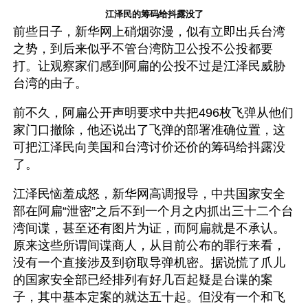
江泽民的筹码给抖露没了
前些日子，新华网上硝烟弥漫，似有立即出兵台湾
之势，到后来似乎不管台湾防卫公投不公投都要
打。让观察家们感到阿扁的公投不过是江泽民威胁
台湾的由子。
前不久，阿扁公开声明要求中共把496枚飞弹从他们
家门口撤除，他还说出了飞弹的部署准确位置，这
可把江泽民向美国和台湾讨价还价的筹码给抖露没
了。 
江泽民恼羞成怒，新华网高调报导，中共国家安全
部在阿扁“泄密”之后不到一个月之内抓出三十二个台
湾间谍，甚至还有图片为证，而阿扁就是不承认。
原来这些所谓间谍商人，从目前公布的罪行来看，
没有一个直接涉及到窃取导弹机密。据说慌了爪儿
的国家安全部已经排列有好几百起疑是台谍的案
子，其中基本定案的就达五十起。但没有一个和飞