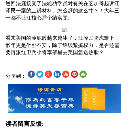
巡回法庭接受了法轮功学员对有关在芝加哥起诉江
泽民一案的上诉材料。怎么赶的这么寸？！大年三
十都不让江核心睡个踏实觉。
看来美国的冷屁股越来越冰了，江泽民骑虎难下，
猴年更是坐卧不安，除了继续紧攥权力，是否还需
分享到：
读者留言反馈: