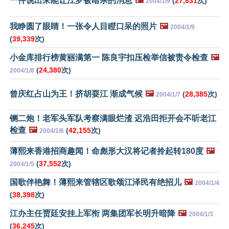
一件说出来能让江罗被暗杀的消息
🖼️
(
27,831
次)
2004/1/9
我睁圆了眼睛！一张令人目瞪口呆的照片
🖼️
2004/1/9
(
39,339
次)
小金库排行榜黄丽满第一 陈良宇扣压检举信被责令检查
🖼️
(
24,380
次)
2004/1/8
曾庆红占山为王！挤胡耍江 渐成气候
🖼️
(
28,385
次)
2004/1/7
铡二炮！老军头军队考察满眼烂渣 迟浩田拒开会不听老江
检查
🖼️
(
42,155
次)
2004/1/6
薄熙来香港招商趣闻！命彪形大汉将记者拎起转180度
🖼️
(
37,552
次)
2004/1/5
国歌伴艳舞！薄熙来管辖区歌颂江泽民有绝招儿
🖼️
2004/1/4
(
38,398
次)
江办主任贾廷安挂上军衔 两集团军长明升暗降
🖼️
2004/1/3
(
36,245
次)