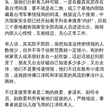
头，据他们分析有几种可能，一是在极其高层存在
着台湾间谍，要不就是在二炮，或三个基地内部隐
藏着台湾军事情报局的间谍。根据这几个推测，中
共国家安全部已经开始着手列名单搜查“内奸”，目前
三个基地都有国家安全部高级人员进进出出。闹得
内部人心惶惶，互相猜忌、无心正常工作。
有人说，其实防不胜防，虽然知道这绝密情报的人
数很少，但并不等于侦察范围就一定很小。有的时
候家里人或亲朋好友在一起吃饭，话赶话就赶到那
里了，朋友又出去吹嘘自己知道多少多少，又出去
传，他们不是要传递情报，他们不过在散布小道消
息，这就跟传播江泽民和宋祖英的风流韵事没什么
两样。
不过直接受害者是二炮的政委、参谋长、副司令
员、副政委和所有被他们提拔的人，严格地说，肇
事者就是玩儿假飞弹的江泽民本人。