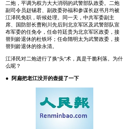
二炮，平调为权力大大消弱的武警部队政委。二炮
副司令员赵锡君、副政委孙福和参谋长赵书月均被
江泽民免职，听候处理。同一天，中共军委副主
席、国防部长曹刚川先后到北京军区及武警部队宣
布军委的任免令，任命符廷贵为北京军区政委，接
替到龄退休的杜铁环；任命隋明太为武警政委，接
替到龄退休的徐永清。
江泽民对二炮进行了换“头”术，真是干脆利落。为什
么呢？
● 
 阿扁把老江没开的壶提了一下