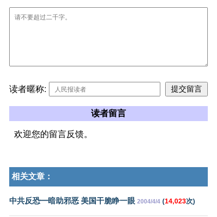
读者暱称:
读者留言
欢迎您的留言反馈。
相关文章：
中共反恐━暗助邪恶 美国干脆睁一眼
(
14,023
次)
2004/4/4