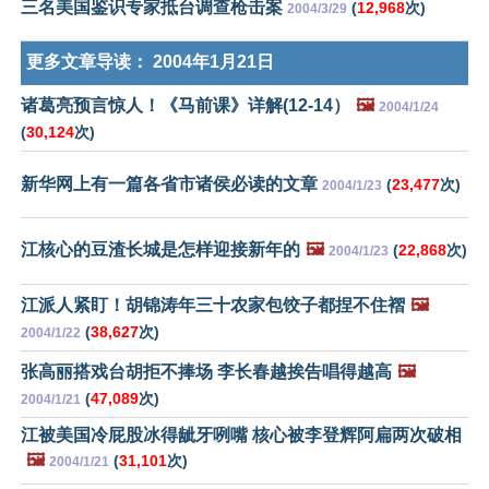
三名美国鉴识专家抵台调查枪击案
(
12,968
次)
2004/3/29
更多文章导读：
2004年1月21日
诸葛亮预言惊人！《马前课》详解(12-14）
🖼️
2004/1/24
(
30,124
次)
新华网上有一篇各省市诸侯必读的文章
(
23,477
次)
2004/1/23
江核心的豆渣长城是怎样迎接新年的
🖼️
(
22,868
次)
2004/1/23
江派人紧盯！胡锦涛年三十农家包饺子都捏不住褶
🖼️
(
38,627
次)
2004/1/22
张高丽搭戏台胡拒不捧场 李长春越挨告唱得越高
🖼️
(
47,089
次)
2004/1/21
江被美国冷屁股冰得龇牙咧嘴 核心被李登辉阿扁两次破相
🖼️
(
31,101
次)
2004/1/21