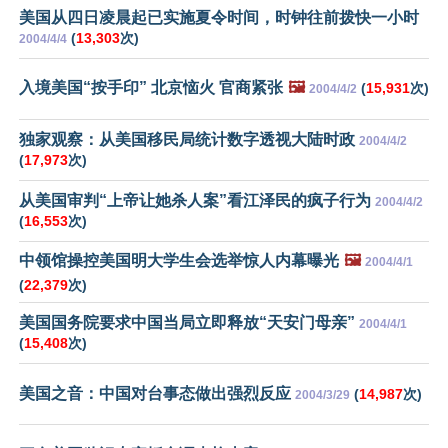
美国从四日凌晨起已实施夏令时间，时钟往前拨快一小时
(
13,303
次)
2004/4/4
入境美国“按手印” 北京恼火 官商紧张
🖼️
(
15,931
次)
2004/4/2
独家观察：从美国移民局统计数字透视大陆时政
2004/4/2
(
17,973
次)
从美国审判“上帝让她杀人案”看江泽民的疯子行为
2004/4/2
(
16,553
次)
中领馆操控美国明大学生会选举惊人内幕曝光
🖼️
2004/4/1
(
22,379
次)
美国国务院要求中国当局立即释放“天安门母亲”
2004/4/1
(
15,408
次)
美国之音：中国对台事态做出强烈反应
(
14,987
次)
2004/3/29