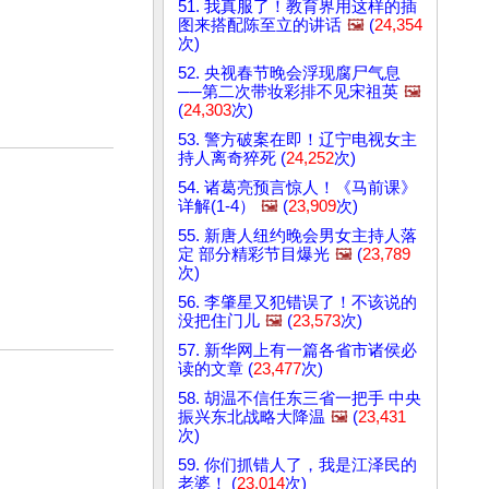
51. 我真服了！教育界用这样的插
图来搭配陈至立的讲话
🖼️
(
24,354
次)
52. 央视春节晚会浮现腐尸气息
──第二次带妆彩排不见宋祖英
🖼️
(
24,303
次)
53. 警方破案在即！辽宁电视女主
持人离奇猝死 (
24,252
次)
54. 诸葛亮预言惊人！《马前课》
详解(1-4）
🖼️
(
23,909
次)
55. 新唐人纽约晚会男女主持人落
定 部分精彩节目爆光
🖼️
(
23,789
次)
56. 李肇星又犯错误了！不该说的
没把住门儿
🖼️
(
23,573
次)
57. 新华网上有一篇各省市诸侯必
读的文章 (
23,477
次)
58. 胡温不信任东三省一把手 中央
振兴东北战略大降温
🖼️
(
23,431
次)
59. 你们抓错人了，我是江泽民的
老婆！ (
23,014
次)