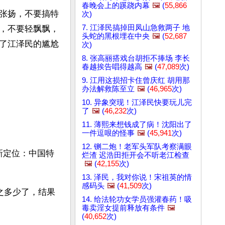
春晚会上的蹊跷内幕
🖼️
(
55,866
张扬，不要搞特
次)
7. 江泽民搞掉田凤山急救两子 地
，不要轻飘飘，
头蛇的黑根埋在中央
🖼️
(
52,687
了江泽民的尴尬
次)
8. 张高丽搭戏台胡拒不捧场 李长
春越挨告唱得越高
🖼️
(
47,089
次)
9. 江用这损招卡住曾庆红 胡用那
办法解救陈至立
🖼️
(
46,965
次)
10. 异象突现！江泽民快要玩儿完
了
🖼️
(
46,232
次)
11. 薄熙来想钱成了病！沈阳出了
一件逗哏的怪事
🖼️
(
45,941
次)
12. 铡二炮！老军头军队考察满眼
新定位：中国特
烂渣 迟浩田拒开会不听老江检查
🖼️
(
42,155
次)
13. 泽民，我对你说！宋祖英的情
感码头
🖼️
(
41,509
次)
之多少了，结果
14. 给法轮功女学员强灌春药！吸
毒卖淫女提前释放有条件
🖼️
(
40,652
次)