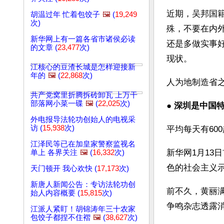
近期，吴邦国
胡温过年 忙着包饺子
🖼️
(
19,249
次)
殊，不要在内
新华网上有一篇各省市诸侯必读
还是多做实事
的文章 (
23,477
次)
现状。
江核心的豆渣长城是怎样迎接新
年的
🖼️
(
22,868
次)
人为地制造省
共产党窝里折腾拆砖卸瓦 上万干
部落网小菜一碟
🖼️
(
22,025
次)
● 
深圳是中国
外电报导法轮功创始人的电视采
访 (
15,938
次)
平均每天有60
江泽民等已在加皇家警察监视名
新华网1月13
单上 各界关注
🖼️
(
16,332
次)
色的社会主义
天门顿开 我心欢快 (
17,173
次)
新唐人新闻公告：专访法轮功创
前不久，黄丽满
始人内容概要 (
15,815
次)
争鸣杂志透露
江派人紧盯！胡锦涛年三十农家
包饺子都捏不住褶
🖼️
(
38,627
次)