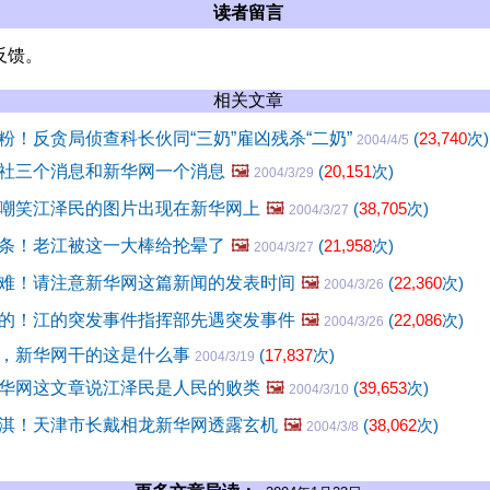
读者留言
反馈。
相关文章
粉！反贪局侦查科长伙同“三奶”雇凶残杀“二奶”
(
23,740
次)
2004/4/5
社三个消息和新华网一个消息
🖼️
(
20,151
次)
2004/3/29
嘲笑江泽民的图片出现在新华网上
🖼️
(
38,705
次)
2004/3/27
条！老江被这一大棒给抡晕了
🖼️
(
21,958
次)
2004/3/27
难！请注意新华网这篇新闻的发表时间
🖼️
(
22,360
次)
2004/3/26
的！江的突发事件指挥部先遇突发事件
🖼️
(
22,086
次)
2004/3/26
，新华网干的这是什么事
(
17,837
次)
2004/3/19
华网这文章说江泽民是人民的败类
🖼️
(
39,653
次)
2004/3/10
淇！天津市长戴相龙新华网透露玄机
🖼️
(
38,062
次)
2004/3/8