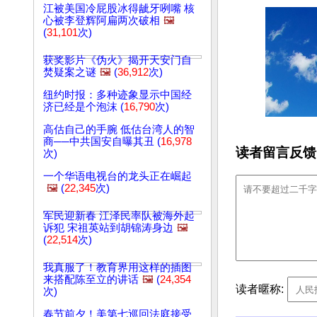
江被美国冷屁股冰得龇牙咧嘴 核
心被李登辉阿扁两次破相
🖼️
(
31,101
次)
获奖影片《伪火》揭开天安门自
焚疑案之谜
🖼️
(
36,912
次)
纽约时报：多种迹象显示中国经
济已经是个泡沫 (
16,790
次)
高估自己的手腕 低估台湾人的智
商──中共国安自曝其丑 (
16,978
读者留言反馈
次)
一个华语电视台的龙头正在崛起
🖼️
(
22,345
次)
军民迎新春 江泽民率队被海外起
诉犯 宋祖英站到胡锦涛身边
🖼️
(
22,514
次)
我真服了！教育界用这样的插图
来搭配陈至立的讲话
🖼️
(
24,354
读者暱称:
次)
春节前夕！美第七巡回法庭接受