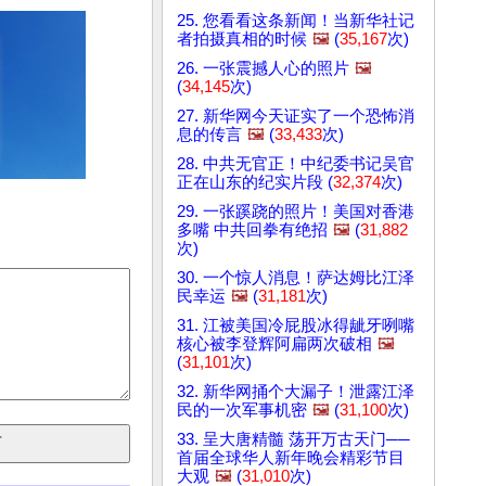
25. 您看看这条新闻！当新华社记
者拍摄真相的时候
🖼️
(
35,167
次)
26. 一张震撼人心的照片
🖼️
(
34,145
次)
27. 新华网今天证实了一个恐怖消
息的传言
🖼️
(
33,433
次)
28. 中共无官正！中纪委书记吴官
正在山东的纪实片段 (
32,374
次)
29. 一张蹊跷的照片！美国对香港
多嘴 中共回拳有绝招
🖼️
(
31,882
次)
30. 一个惊人消息！萨达姆比江泽
民幸运
🖼️
(
31,181
次)
31. 江被美国冷屁股冰得龇牙咧嘴
核心被李登辉阿扁两次破相
🖼️
(
31,101
次)
32. 新华网捅个大漏子！泄露江泽
民的一次军事机密
🖼️
(
31,100
次)
33. 呈大唐精髓 荡开万古天门──
首届全球华人新年晚会精彩节目
大观
🖼️
(
31,010
次)