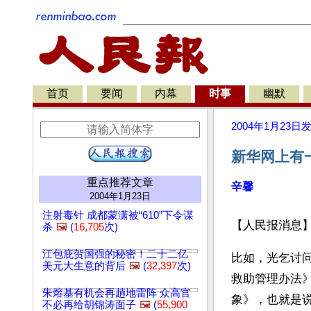
首页
要闻
内幕
时事
幽默
2004年1月23日
新华网上有
重点推荐文章
辛馨
2004年1月23日
注射毒针 成都蒙潇被“610”下令谋
【人民报消息
杀
🖼️
(
16,705
次)
江包庇贺国强的秘密！二十二亿
比如，光乞讨问
美元大生意的背后
🖼️
(
32,397
次)
救助管理办法》
朱熔基有机会再趟地雷阵 众高官
象》，也就是说
不必再给胡锦涛面子
🖼️
(
55,900