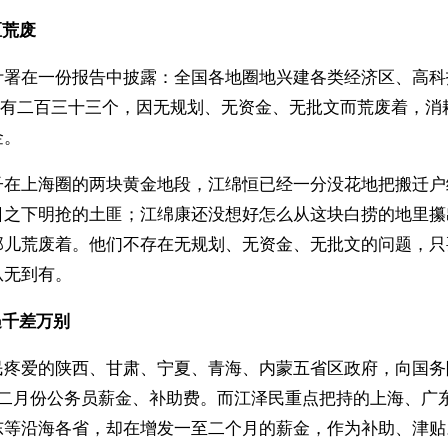
区荒废
计署在一份报告中披露：全国各地圈地兴建各类经济区、高科
有二百三十三个，因无规划、无资金、无批文而荒废着，消
金。
子在上海圈的两块黄金地段，江绵恒已经一分没花地把搬迁户
日之下明抢的土匪；江绵康还没想好怎么从这块白捞的地里攥
那儿荒废着。他们不存在无规划、无资金、无批文的问题，只
从无到有。
遇千差万别
民疼爱的陕西、甘肃、宁夏、青海、内蒙五省区政府，向国务
十二月份公务员薪金、补助费。而江泽民重点把持的上海、广
东等沿海各省，却在增发一至二个月的薪金，作为补助、津贴