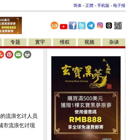
简体
-
正體
-
手机版
-
电子报
专题
寰宇
维权
视频
杂谈
着的流浪乞讨人员
决城市流浪乞讨现