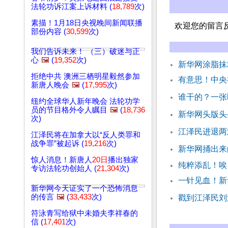
法轮功诉江案上诉材料 (
18,789
次)
素描！1月18日央视晚间新闻联播
欢迎您的留言
部份内容 (
30,599
次)
我们告诉未来！ （三）破迷与正
心
🖼️
(
19,352
次)
新华网涂脂抹
拒绝中共 澳洲三栖明星毅然参加
有意思！中央
新唐人晚会
🖼️
(
17,995
次)
谁干的？一张
纽约全球华人新年晚会 法轮功学
员的节目格外令人瞩目
🖼️
(
18,736
新华网头版头
次)
江泽民进退两
江泽民将在加拿大以“反人类罪和
战争罪”被起诉 (
19,216
次)
新华网捅出来
惊人消息！新唐人
20日
播出独家
纯粹添乱！唉
专访法轮功创始人 (
21,304
次)
一针见血！新
新华网今天证实了一个恐怖消息
的传言
🖼️
(
33,433
次)
戳到江泽民刘
符泳青写给狱中未婚夫李祥春的
信 (
17,401
次)