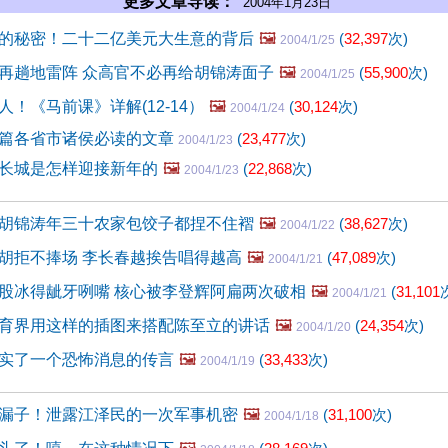
更多文章导读：
2004年1月23日
的秘密！二十二亿美元大生意的背后
🖼️
(
32,397
次)
2004/1/25
再趟地雷阵 众高官不必再给胡锦涛面子
🖼️
(
55,900
次)
2004/1/25
！《马前课》详解(12-14）
🖼️
(
30,124
次)
2004/1/24
篇各省市诸侯必读的文章
(
23,477
次)
2004/1/23
长城是怎样迎接新年的
🖼️
(
22,868
次)
2004/1/23
胡锦涛年三十农家包饺子都捏不住褶
🖼️
(
38,627
次)
2004/1/22
胡拒不捧场 李长春越挨告唱得越高
🖼️
(
47,089
次)
2004/1/21
股冰得龇牙咧嘴 核心被李登辉阿扁两次破相
🖼️
(
31,101
2004/1/21
育界用这样的插图来搭配陈至立的讲话
🖼️
(
24,354
次)
2004/1/20
实了一个恐怖消息的传言
🖼️
(
33,433
次)
2004/1/19
漏子！泄露江泽民的一次军事机密
🖼️
(
31,100
次)
2004/1/18