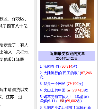
技区、保税区、
耗了四百八十亿
给轰走了，有人
出油来，只把地
近期最受欢迎的文章
2004年1月23日
要他爹江泽民
1. 沁园春·血 (
90,314
次)
2. 大陆流行的"民工的歌" (
87,246
次)
3. 我是一个网民 (
79,700
次)
院申请借贷以支
4. 火山上的中国
🖼️
(
78,419
次)
东、江苏、浙
5. 诸葛亮预言惊人！《马前课》
详解(9-11）
🖼️
(
69,002
次)
。
6. 江胡内斗老江惨败！军民迎新