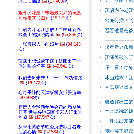
陈至立终于露
球三次播出
🖼️
(
17,409
次)
江胡内斗老江
难寻的花簇！带着最美好的祝愿
向你走来（图）
(
18,172
次)
出庭打擂！阿
江胡内斗老江惨败！军民迎新春
看看谁是会谈
晚会上的蹊跷内幕
🖼️
(
55,866
次)
一张震撼人心的照片
🖼️
(
34,145
您看看这条新
次)
江泽民破袜子
薄熙来想钱成了病！沈阳出了一
件逗哏的怪事
🖼️
(
45,941
次)
吓，看了才知
冰山难靠！江
我们告诉未来！（一） 气功铺路
🖼️
(
18,473
次)
人民网这篇文
心毒手辣的天津板桥女狱警寇娜
(
20,203
次)
谁透露出去的
新唐人全球新年晚会纽约场今晚
一张蹊跷的照
开幕 世界各地四百多艺人汇集曼
哈顿
🖼️
(
17,547
次)
一件说出来能
从宋祖英春节晚会所选歌曲看老
我睁圆了眼睛
江的心情
🖼️
(
37,564
次)