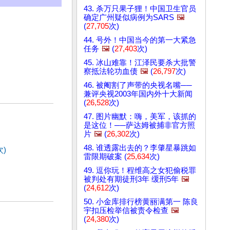
43. 杀万只果子狸！中国卫生官员
确定广州疑似病例为SARS
🖼️
(
27,705
次)
44. 号外！中国当今的第一大紧急
任务
🖼️
(
27,403
次)
45. 冰山难靠！江泽民要杀大批警
察抵法轮功血债
🖼️
(
26,797
次)
46. 被阉割了声带的央视名嘴──
兼评央视2003年国内外十大新闻
(
26,528
次)
47. 图片幽默：嗨，美军，该抓的
是这位！──萨达姆被捕非官方照
片
🖼️
(
26,302
次)
48. 谁透露出去的？李肇星暴跳如
次)
雷限期破案 (
25,634
次)
49. 逗你玩！程维高之女犯偷税罪
被判处有期徒刑3年 缓刑5年
🖼️
(
24,612
次)
50. 小金库排行榜黄丽满第一 陈良
宇扣压检举信被责令检查
🖼️
(
24,380
次)