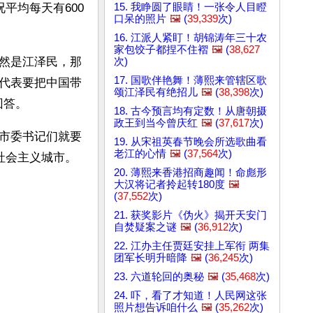
15. 我睁圆了眼睛！一张令人目瞪
平均每天有600
口呆的照片
🖼️
(
39,339
次)
16. 江派人紧盯！胡锦涛年三十农
家包饺子都捏不住褶
🖼️
(
38,627
然是江泽民，那
次)
17. 国歌伴艳舞！薄熙来管辖区歌
代表要把中国带
颂江泽民有绝招儿
🖼️
(
38,398
次)
答。 
18. 古今预言均有定数！从唐朝摄
政王到当今曾庆红
🖼️
(
37,617
次)
市委书记们就要
19. 从宋祖英春节晚会所选歌曲看
老江的心情
🖼️
(
37,564
次)
社会主义城市。
20. 薄熙来香港招商趣闻！命彪形
大汉将记者拎起转180度
🖼️
(
37,552
次)
21. 获奖影片《伪火》揭开天安门
自焚疑案之谜
🖼️
(
36,912
次)
22. 江办主任贾廷安挂上军衔 两集
团军长明升暗降
🖼️
(
36,245
次)
23. 六道轮回的奥秘
🖼️
(
35,468
次)
24. 吓，看了才知道！人民网这张
照片想告诉咱什么
🖼️
(
35,262
次)