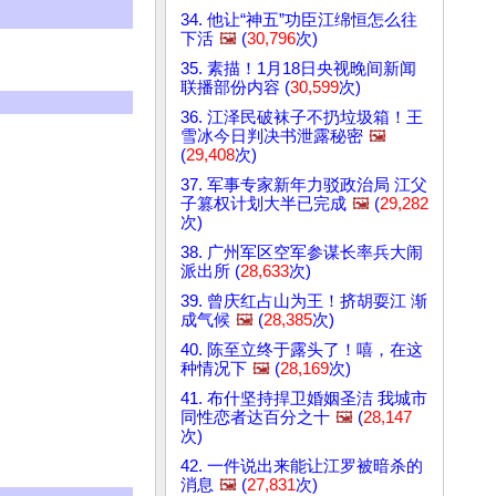
34. 他让“神五”功臣江绵恒怎么往
下活
🖼️
(
30,796
次)
35. 素描！1月18日央视晚间新闻
联播部份内容 (
30,599
次)
36. 江泽民破袜子不扔垃圾箱！王
雪冰今日判决书泄露秘密
🖼️
(
29,408
次)
37. 军事专家新年力驳政治局 江父
子篡权计划大半已完成
🖼️
(
29,282
次)
38. 广州军区空军参谋长率兵大闹
派出所 (
28,633
次)
39. 曾庆红占山为王！挤胡耍江 渐
成气候
🖼️
(
28,385
次)
40. 陈至立终于露头了！嘻，在这
种情况下
🖼️
(
28,169
次)
41. 布什坚持捍卫婚姻圣洁 我城市
同性恋者达百分之十
🖼️
(
28,147
次)
42. 一件说出来能让江罗被暗杀的
消息
🖼️
(
27,831
次)