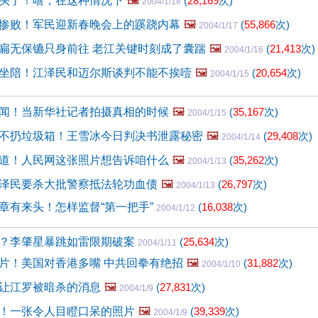
头了！嘻，在这种情况下
🖼️
(
28,169
次)
2004/1/18
惨败！军民迎新春晚会上的蹊跷内幕
🖼️
(
55,866
次)
2004/1/17
扁无保镳只身前往 老江关键时刻成了囊踹
🖼️
(
21,413
次)
2004/1/16
坐陪！江泽民和迈尔斯谈判不能不挨噎
🖼️
(
20,654
次)
2004/1/15
闻！当新华社记者拍摄真相的时候
🖼️
(
35,167
次)
2004/1/15
不扔垃圾箱！王雪冰今日判决书泄露秘密
🖼️
(
29,408
次)
2004/1/14
道！人民网这张照片想告诉咱什么
🖼️
(
35,262
次)
2004/1/13
泽民要杀大批警察抵法轮功血债
🖼️
(
26,797
次)
2004/1/13
章有来头！怎样监督“第一把手”
(
16,038
次)
2004/1/12
？李肇星暴跳如雷限期破案
(
25,634
次)
2004/1/11
片！美国对香港多嘴 中共回拳有绝招
🖼️
(
31,882
次)
2004/1/10
让江罗被暗杀的消息
🖼️
(
27,831
次)
2004/1/9
！一张令人目瞪口呆的照片
🖼️
(
39,339
次)
2004/1/9