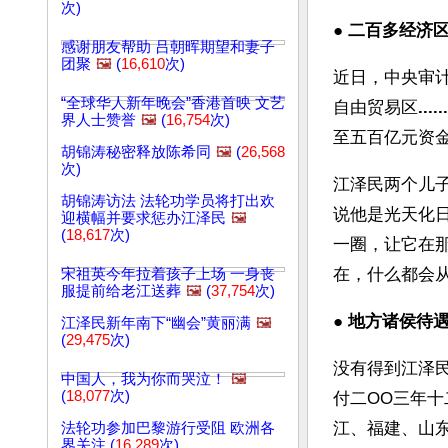
次)
● 
二百多经济
感谢朋友帮助 吕朝晖期望和妻子
团聚
🖼️
(
16,610
次)
近日，中央审
“全球华人新年晚会”香港首映 文艺
自由贸易区
......
界人士赞誉
🖼️
(
16,754
次)
至五百亿元资
胡锦涛秘密释放陈希同
🖼️
(
26,568
次)
江泽民两个儿
胡锦涛访法 法轮功学员将打出欢
说他是光天化
迎横幅并要求惩办江泽民
🖼️
(
18,617
次)
一圈，让它在
在，什么都会
宋祖英今年拉着孩子上场 一身丧
服提前给老江送葬
🖼️
(
37,754
次)
● 
地方诸侯待
江泽民新年南下“幽会”黄丽满
🖼️
(
29,475
次)
没有得到江泽
中国人，我为你而哭泣！
🖼️
(
18,077
次)
付二OO三年
江、福建、山
法轮功参加巴黎游行受阻 欧洲各
界关注 (
16,289
次)