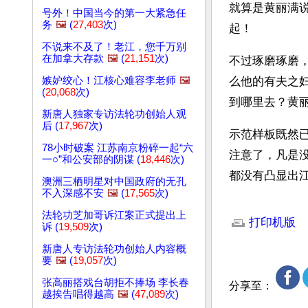
就算是黄丽满说
号外！中国当今的第一大紧急任
务
🖼️
(
27,403
次)
起！
不说来不及了！老江，您千万别
在加拿大存款
🖼️
(
21,151
次)
不过琢磨琢磨
嫉妒绞心！江核心难容李老师
🖼️
么他的有夫之
(
20,068
次)
到哪里去？黄丽
新唐人独家专访法轮功创始人观
后 (
17,967
次)
示范样板既然
78小时破案 江苏南京粉碎一起“六
注意了，凡是没
一○”和公安部的阴谋 (
18,446
次)
都没有凸显出江
澳洲三栖明星对中国政府的无孔
不入深感不安
🖼️
(
17,565
次)
文章网址: http://w
法轮功芝加哥诉江案正式提出上
打印机版
诉 (
19,509
次)
新唐人专访法轮功创始人内容概
要
🖼️
(
19,057
次)
张高丽搭戏台胡拒不捧场 李长春
分享至：
越挨告唱得越高
🖼️
(
47,089
次)