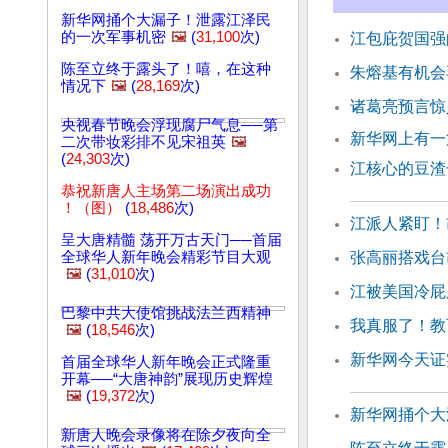
新华网捅个大漏子！泄露江泽民
的一次军事机密
🖼️
(
31,100
次)
江包庇贺国强
陈至立终于露头了！嘻，在这种
朱熔基有机会
情况下
🖼️
(
28,169
次)
诸葛亮预言惊人
央视春节晚会浮现腐尸气息──第
新华网上有一
二次带妆彩排不见宋祖英
🖼️
(
24,303
次)
江核心的豆渣
恭祝新唐人主场第二场演出成功
！（图）
(
18,486
次)
江派人紧盯！
呈大唐精髓 荡开万古天门──首届
全球华人新年晚会精彩节目大观
张高丽搭戏台
🖼️
(
31,010
次)
江被美国冷屁
巴黎中共大使馆挑战法兰西精神
我真服了！教
🖼️
(
18,546
次)
新华网今天证
首届全球华人新年晚会正式隆重
开幕──“大唐神韵”展现历史辉煌
🖼️
(
19,372
次)
新华网捅个大
新唐人晚会录像将在除夕夜向全