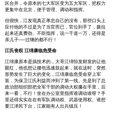
区合并，令原本的七大军区变为五大军区，把权力
更集中在北京，便于管理、调动和指挥。
但很快，江发现真正孝忠自己的没有，那些口头上
应付他的不过是为了当官而已，官位到手了，拨拉
起来还真费劲、不听指挥，说一千道一万，还得是
亲儿子──过继的都不行！
江氏丧权 江绵康临危受命
江绵康原本是搞技术的，大哥江绵恒发财发的让他
眼红，他也想让腰包迅速鼓起来，就在这时，突然
形势发生了巨大的变化，江绵康临危受命穿上军
装，为保卫江氏利益而冲到了第一线。先是到了总
政治部组织部把全军干部的调动大权攥在手里，后
来一看，不行！坐在办公室里指挥谁调动谁呀？手
里还得实实在在有军队调动权、武器使用权。谁想
要江泽民下台，江家能有人出兵镇压！