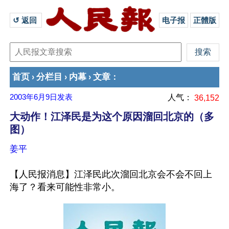
↺ 返回 
电子报
正體版
首页
分栏目
内幕
文章
›
›
›
：
2003年6月9日
发表
人气：
36,152
大动作！江泽民是为这个原因溜回北京的（多
图）
姜平
【人民报消息】江泽民此次溜回北京会不会不回上
海了？看来可能性非常小。