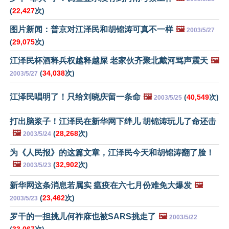
(
22,427
次)
图片新闻：普京对江泽民和胡锦涛可真不一样
🖼️
2003/5/27
(
29,075
次)
江泽民杯酒释兵权越释越屎 老家伙齐聚北戴河骂声震天
🖼️
(
34,038
次)
2003/5/27
江泽民唱明了！只给刘晓庆留一条命
🖼️
(
40,549
次)
2003/5/25
打出脑浆子！江泽民在新华网下绊儿 胡锦涛玩儿了命还击
🖼️
(
28,268
次)
2003/5/24
为《人民报》的这篇文章，江泽民今天和胡锦涛翻了脸！
🖼️
(
32,902
次)
2003/5/23
新华网这条消息若属实 瘟疫在六七月份难免大爆发
🖼️
(
23,462
次)
2003/5/23
罗干的一担挑儿何祚庥也被SARS挑走了
🖼️
2003/5/22