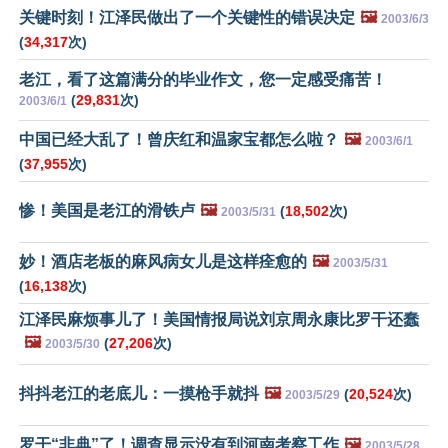
关键时刻！江泽民做出了一个关键性的错误决定
🖼️
2003/6/3
(
34,317
次)
老江，看了这篇满分的毕业作文，您一定感受痛苦！
(
29,831
次)
2003/6/1
中国已经大乱了！曾庆红和温家宝都怎么啦？
🖼️
2003/6/1
(
37,955
次)
惨！美国是老江的滑铁卢
🖼️
(
18,502
次)
2003/5/31
妙！酒店老板的麻风病女儿是这样痊愈的
🖼️
2003/5/31
(
16,138
次)
江泽民麻烦事儿了！美国情报局说刘京周永康比罗干还蠢
🖼️
(
27,206
次)
2003/5/30
抖抖老江的老底儿：一摸枪手就抖
🖼️
(
20,524
次)
2003/5/29
罗干“非典”了！调查显示没有到河南考察工作
🖼️
2003/5/28