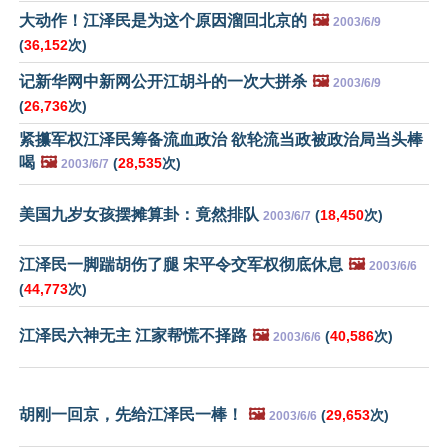
大动作！江泽民是为这个原因溜回北京的
🖼️
2003/6/9
(
36,152
次)
记新华网中新网公开江胡斗的一次大拼杀
🖼️
2003/6/9
(
26,736
次)
紧攥军权江泽民筹备流血政治 欲轮流当政被政治局当头棒
喝
🖼️
(
28,535
次)
2003/6/7
美国九岁女孩摆摊算卦：竟然排队
(
18,450
次)
2003/6/7
江泽民一脚踹胡伤了腿 宋平令交军权彻底休息
🖼️
2003/6/6
(
44,773
次)
江泽民六神无主 江家帮慌不择路
🖼️
(
40,586
次)
2003/6/6
胡刚一回京，先给江泽民一棒！
🖼️
(
29,653
次)
2003/6/6