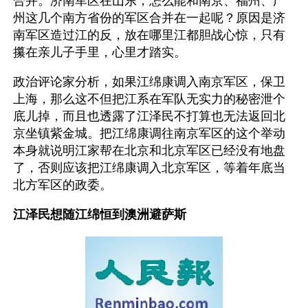
合并。济南军区在山东，怎么能和南京、福州、广
州这几个南方省份的军区合并在一起呢？原因是济
南军区造过江的反，放在哪里江都胆战心惊，只有
攥在亲儿子手里，心里才踏实。
政治评论家分析，如果江绵康调入南京军区，保卫
上海，那么这不但把江系在军队无实力的秘密泄个
底儿掉，而且也透露了江泽民不打算也无法返回北
京坐镇紫金城。把江绵康调往南京军区的这个举动
本身就说明江家帮在北京和北京军区已经没有地盘
了，否则应该把江绵康调入北京军区，等着年底当
北方军区的政委。
江泽民想随江绵恒到澳洲避萨斯