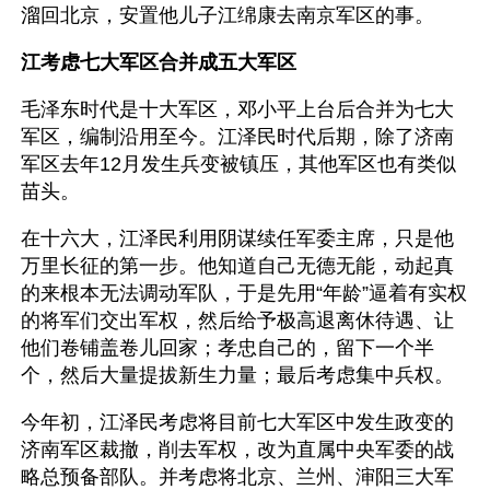
溜回北京，安置他儿子江绵康去南京军区的事。
江考虑七大军区合并成五大军区
毛泽东时代是十大军区，邓小平上台后合并为七大
军区，编制沿用至今。江泽民时代后期，除了济南
军区去年12月发生兵变被镇压，其他军区也有类似
苗头。
在十六大，江泽民利用阴谋续任军委主席，只是他
万里长征的第一步。他知道自己无德无能，动起真
的来根本无法调动军队，于是先用“年龄”逼着有实权
的将军们交出军权，然后给予极高退离休待遇、让
他们卷铺盖卷儿回家；孝忠自己的，留下一个半
个，然后大量提拔新生力量；最后考虑集中兵权。
今年初，江泽民考虑将目前七大军区中发生政变的
济南军区裁撤，削去军权，改为直属中央军委的战
略总预备部队。并考虑将北京、兰州、渖阳三大军