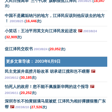
人民日报高举“三个代表”旗帜狠批江泽民
(
18,047
2003/8/25
次)
中国不是藏垢纳污的地方，江泽民应该到他应该去的地方
！
(
16,446
次)
2003/8/25
小笑话：王冶平用英文向江泽民发起进攻
🖼️
2003/8/24
(
32,909
次)
促江泽民交权书
(
20,052
次)
2003/8/24
更多文章导读：
2003年6月9日
民主党派井底捞月盼改革 胡承诺江搅和岂不瞎掰
🖼️
(
30,185
次)
2003/6/12
怕死人的政府！您不能不佩服新华网的这个报导
🖼️
(
20,252
次)
2003/6/11
深圳市长不拍黄丽满马屁被贬 江泽民为相好撑腰狠整广东
帮
🖼️
(
27,526
次)
2003/6/10