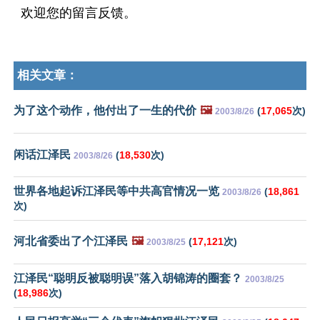
欢迎您的留言反馈。
相关文章：
为了这个动作，他付出了一生的代价
🖼️
(
17,065
次)
2003/8/26
闲话江泽民
(
18,530
次)
2003/8/26
世界各地起诉江泽民等中共高官情况一览
(
18,861
2003/8/26
次)
河北省委出了个江泽民
🖼️
(
17,121
次)
2003/8/25
江泽民“聪明反被聪明误”落入胡锦涛的圈套？
2003/8/25
(
18,986
次)