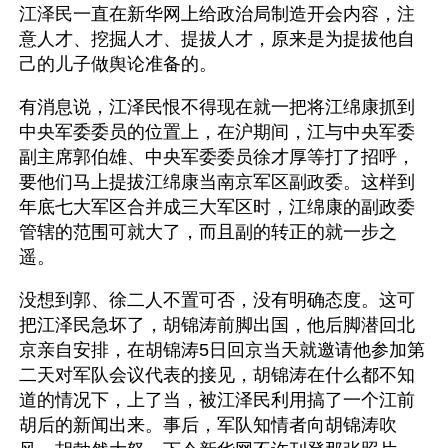
江泽民一直在新华网上给政治局制造开会内容，注
意人才、挖掘人才、提拔人才，原来是为提拔他自
己的儿子做舆论准备的。
有消息说，江泽民恨不得现在就一把将江绵康抓到
中央军委委员的位置上，在沪期间，江与中央军委
副主席郭伯雄、中央军委委员徐才厚等打了招呼，
要他们马上提拔江绵康当南京军区副政委。这样到
年底七大军区合并成三大军区时，江绵康的副政委
管辖的范围可就大了，而且副的转正的就一步之
遥。
没想到郭、徐二人不置可否，没有明确态度。这可
把江泽民急坏了，胡锦涛前脚出国，他后脚潜回北
京亲自安排，在胡锦涛5日回京当天就邀请他参加第
二天对军队会议代表的接见，胡锦涛在什么都不知
道的情况下，上了当，被江泽民利用搞了一个江前
胡后的新闻出来。事后，军队知情者向胡锦涛吹