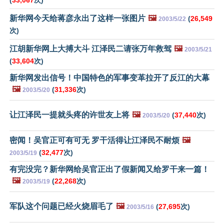
(
33,067
次)
新华网今天给蒋彦永出了这样一张图片
🖼️
(
26,549
2003/5/22
次)
江胡新华网上大搏大斗 江泽民二请张万年救驾
🖼️
2003/5/21
(
33,604
次)
新华网发出信号！中国特色的军事变革拉开了反江的大幕
🖼️
(
31,336
次)
2003/5/20
让江泽民一提就头疼的许世友上将
🖼️
(
37,440
次)
2003/5/20
密闻！吴官正可有可无 罗干活得让江泽民不耐烦
🖼️
(
32,477
次)
2003/5/19
有完没完？新华网给吴官正出了假新闻又给罗干来一篇！
🖼️
(
22,268
次)
2003/5/19
军队这个问题已经火烧眉毛了
🖼️
(
27,695
次)
2003/5/16