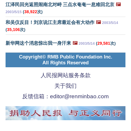
江泽民回光返照闹南北对峙 三点水奄奄一息难回北京
🖼️
(
38,922
次)
2003/5/15
和吴仪反目！刘京说江主席最近会有大动作
🖼️
2003/5/14
(
35,106
次)
新华网这个消息惊出我一身汗来
🖼️
(
29,581
次)
2003/5/14
Copyright© RMB Public Foundation Inc.
All Rights Reserved
人民报网站服务条款
关于我们
反馈信箱：
editor@renminbao.com