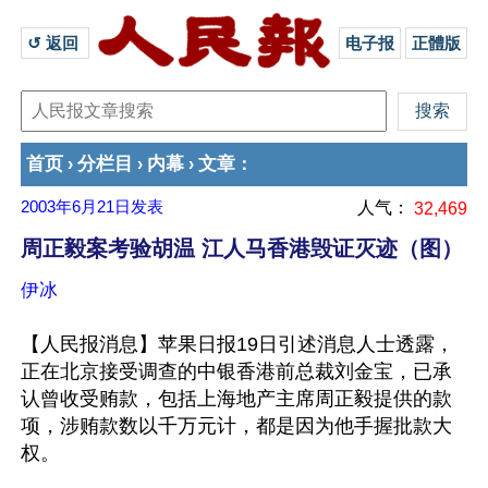
↺ 返回 
电子报
正體版
首页
分栏目
内幕
文章
›
›
›
：
2003年6月21日
发表
人气：
32,469
周正毅案考验胡温 江人马香港毁证灭迹（图）
伊冰
【人民报消息】苹果日报19日引述消息人士透露，
正在北京接受调查的中银香港前总裁刘金宝，已承
认曾收受贿款，包括上海地产主席周正毅提供的款
项，涉贿款数以千万元计，都是因为他手握批款大
权。