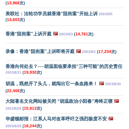
(
13,968
次)
美联社：法轮功学员就香港“阻街案”开始上诉
2003/9/5
(
13,603
次)
香港“阻街案”上诉开庭
🖼️
(
14,761
次)
2003/9/3
录像：香港“阻街案”上诉即将开庭
🖼️
(
17,234
次)
2003/9/1
香港向何处去？──胡温面临要承担“三种可能”的历史责任
(
19,930
次)
2003/8/31
胡温，既然开了头儿，就闯出它一条血路来！
🖼️
2003/8/30
(
22,408
次)
大陆著名文化网站被关闭 “胡温政治小阳春”寿终正寝
🖼️
(
15,913
次)
2003/8/28
华盛顿邮报：江系人马对改革呼吁之强烈极度不安
🖼️
(
18,244
次)
2003/8/28