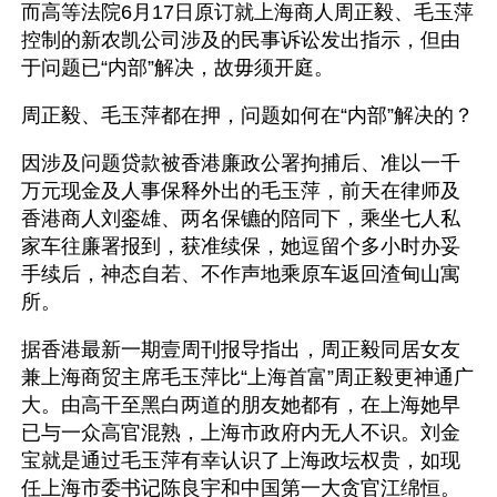
而高等法院6月17日原订就上海商人周正毅、毛玉萍
控制的新农凯公司涉及的民事诉讼发出指示，但由
于问题已“内部”解决，故毋须开庭。
周正毅、毛玉萍都在押，问题如何在“内部”解决的？
因涉及问题贷款被香港廉政公署拘捕后、准以一千
万元现金及人事保释外出的毛玉萍，前天在律师及
香港商人刘銮雄、两名保镳的陪同下，乘坐七人私
家车往廉署报到，获准续保，她逗留个多小时办妥
手续后，神态自若、不作声地乘原车返回渣甸山寓
所。
据香港最新一期壹周刊报导指出，周正毅同居女友
兼上海商贸主席毛玉萍比“上海首富”周正毅更神通广
大。由高干至黑白两道的朋友她都有，在上海她早
已与一众高官混熟，上海市政府内无人不识。刘金
宝就是通过毛玉萍有幸认识了上海政坛权贵，如现
任上海市委书记陈良宇和中国第一大贪官江绵恒。