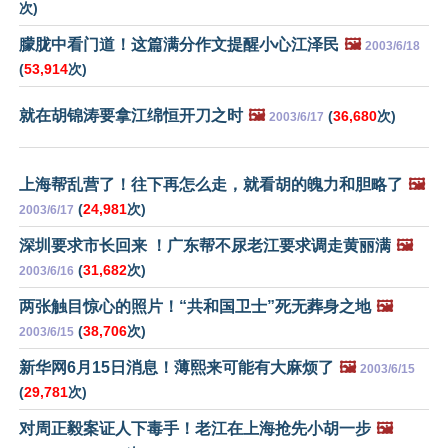
次)
朦胧中看门道！这篇满分作文提醒小心江泽民
🖼️
2003/6/18
(
53,914
次)
就在胡锦涛要拿江绵恒开刀之时
🖼️
(
36,680
次)
2003/6/17
上海帮乱营了！往下再怎么走，就看胡的魄力和胆略了
🖼️
(
24,981
次)
2003/6/17
深圳要求市长回来 ！广东帮不尿老江要求调走黄丽满
🖼️
(
31,682
次)
2003/6/16
两张触目惊心的照片！“共和国卫士”死无葬身之地
🖼️
(
38,706
次)
2003/6/15
新华网6月15日消息！薄熙来可能有大麻烦了
🖼️
2003/6/15
(
29,781
次)
对周正毅案证人下毒手！老江在上海抢先小胡一步
🖼️