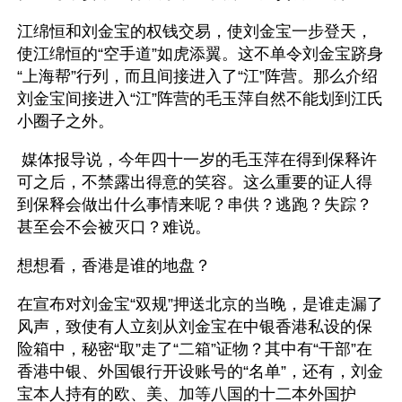
江绵恒和刘金宝的权钱交易，使刘金宝一步登天，
使江绵恒的“空手道”如虎添翼。这不单令刘金宝跻身
“上海帮”行列，而且间接进入了“江”阵营。那么介绍
刘金宝间接进入“江”阵营的毛玉萍自然不能划到江氏
小圈子之外。
 媒体报导说，今年四十一岁的毛玉萍在得到保释许
可之后，不禁露出得意的笑容。这么重要的证人得
到保释会做出什么事情来呢？串供？逃跑？失踪？
甚至会不会被灭口？难说。
想想看，香港是谁的地盘？
在宣布对刘金宝“双规”押送北京的当晚，是谁走漏了
风声，致使有人立刻从刘金宝在中银香港私设的保
险箱中，秘密“取”走了“二箱”证物？其中有“干部”在
香港中银、外国银行开设账号的“名单”，还有，刘金
宝本人持有的欧、美、加等八国的十二本外国护