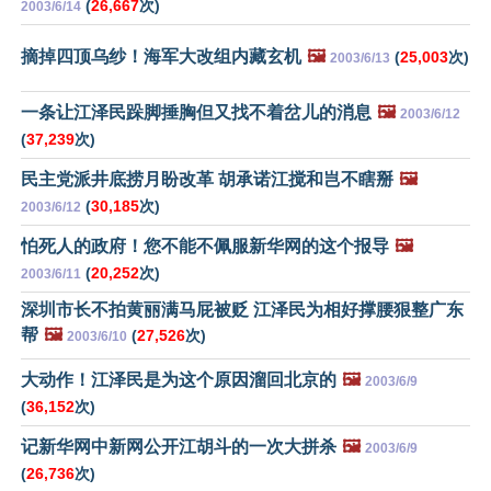
(
26,667
次)
2003/6/14
摘掉四顶乌纱！海军大改组内藏玄机
🖼️
(
25,003
次)
2003/6/13
一条让江泽民跺脚捶胸但又找不着岔儿的消息
🖼️
2003/6/12
(
37,239
次)
民主党派井底捞月盼改革 胡承诺江搅和岂不瞎掰
🖼️
(
30,185
次)
2003/6/12
怕死人的政府！您不能不佩服新华网的这个报导
🖼️
(
20,252
次)
2003/6/11
深圳市长不拍黄丽满马屁被贬 江泽民为相好撑腰狠整广东
帮
🖼️
(
27,526
次)
2003/6/10
大动作！江泽民是为这个原因溜回北京的
🖼️
2003/6/9
(
36,152
次)
记新华网中新网公开江胡斗的一次大拼杀
🖼️
2003/6/9
(
26,736
次)