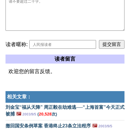
读者暱称:
读者留言
欢迎您的留言反馈。
相关文章：
刘金宝“福从天降” 周正毅在劫难逃──“上海首富”今天正式
被捕
🖼️
(
20,528
次)
2003/9/5
撤回国安条例草案 香港终止23条立法程序
🖼️
2003/9/5