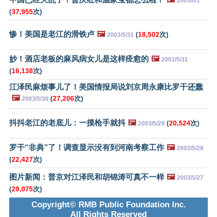
2003/6/1
(
37,955
次)
惨！美国是老江的滑铁卢
🖼️
(
18,502
次)
2003/5/31
妙！酒店老板的麻风病女儿是这样痊愈的
🖼️
2003/5/31
(
16,138
次)
江泽民麻烦事儿了！美国情报局说刘京周永康比罗干还蠢
🖼️
(
27,206
次)
2003/5/30
抖抖老江的老底儿：一摸枪手就抖
🖼️
(
20,524
次)
2003/5/29
罗干“非典”了！调查显示没有到河南考察工作
🖼️
2003/5/28
(
22,427
次)
图片新闻：普京对江泽民和胡锦涛可真不一样
🖼️
2003/5/27
(
29,075
次)
Copyright© RMB Public Foundation Inc.
All Rights Reserved