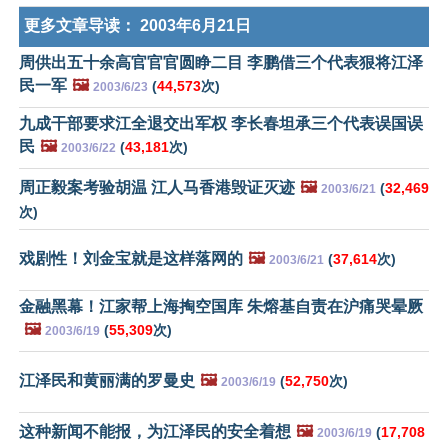
更多文章导读：
2003年6月21日
周供出五十余高官官官圆睁二目 李鹏借三个代表狠将江泽
民一军
🖼️
(
44,573
次)
2003/6/23
九成干部要求江全退交出军权 李长春坦承三个代表误国误
民
🖼️
(
43,181
次)
2003/6/22
周正毅案考验胡温 江人马香港毁证灭迹
🖼️
(
32,469
2003/6/21
次)
戏剧性！刘金宝就是这样落网的
🖼️
(
37,614
次)
2003/6/21
金融黑幕！江家帮上海掏空国库 朱熔基自责在沪痛哭晕厥
🖼️
(
55,309
次)
2003/6/19
江泽民和黄丽满的罗曼史
🖼️
(
52,750
次)
2003/6/19
这种新闻不能报，为江泽民的安全着想
🖼️
(
17,708
2003/6/19