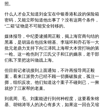
照。
什么人才会又知道刘金宝在中银香港私设的保险箱
密码，又能立即知道他出事了？没有这两个条件，
“二箱”证物是不可能安全转移的。
媒体报导，中纪委逮捕周正毅，揭上海官商勾结的
黑幕，是胡温在包括朱镕基、李瑞环和乔石等一大
批元老鼎力支持下向江泽民上海帮大本营打响的第
一枪。这一枪伤到了江氏父子和江的嫡亲，老干部
们私下里把这叫做战上海。
但目前记者说接到上面通知，不许再报导周正毅
案，看来江派势力已经不顾一切撕破脸皮，孤注一
掷，组织反攻。他们知道这个案子不碰则已，一揪
就抄了江家帮的老巢。
到底周、毛、刘案能进行到何种程度，这要看朱镕
基、胡锦涛等人的决心有多大，如果这一回合又缩