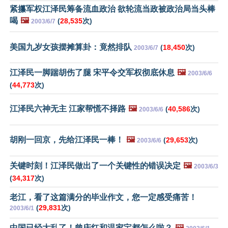
紧攥军权江泽民筹备流血政治 欲轮流当政被政治局当头棒
喝
🖼️
(
28,535
次)
2003/6/7
美国九岁女孩摆摊算卦：竟然排队
(
18,450
次)
2003/6/7
江泽民一脚踹胡伤了腿 宋平令交军权彻底休息
🖼️
2003/6/6
(
44,773
次)
江泽民六神无主 江家帮慌不择路
🖼️
(
40,586
次)
2003/6/6
胡刚一回京，先给江泽民一棒！
🖼️
(
29,653
次)
2003/6/6
关键时刻！江泽民做出了一个关键性的错误决定
🖼️
2003/6/3
(
34,317
次)
老江，看了这篇满分的毕业作文，您一定感受痛苦！
(
29,831
次)
2003/6/1
中国已经大乱了！曾庆红和温家宝都怎么啦？
🖼️