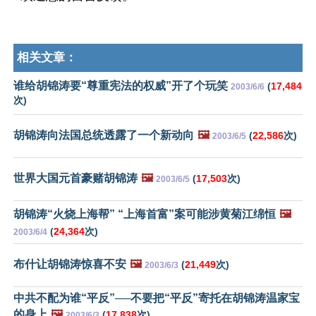
相关文章：
谁给胡锦涛要“尊重宪法的权威”开了个玩笑
(
17,484
2003/6/6
次)
胡锦涛向法国总统透露了一个新动向
🖼️
(
22,586
次)
2003/6/5
世界大国元首豪赌胡锦涛
🖼️
(
17,503
次)
2003/6/5
胡锦涛“火烧上海帮” “上海首富”案可能涉黄菊江绵恒
🖼️
(
24,364
次)
2003/6/4
布什让胡锦涛惊喜不安
🖼️
(
21,449
次)
2003/6/3
中共不配为谁“平反”──不要把“平反”寄托在胡锦涛温家宝
的身上
🖼️
(
17,838
次)
2003/6/3