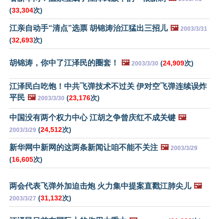
(
33,304
次)
江亲自动手“清点”选票 胡锦涛治江猛出三招儿
🖼️
2003/3/31
(
32,693
次)
胡锦涛，你中了江泽民的圈套！
🖼️
(
24,909
次)
2003/3/30
江泽民白吃饱！中共飞弹技术不过关 伊对空飞弹连续误炸
平民
🖼️
(
23,176
次)
2003/3/30
中国没有两个权力中心 江胡之争曾庆红不成关键
🖼️
(
24,512
次)
2003/3/29
新华网中新网的这两条新闻让咱不能不关注
🖼️
2003/3/29
(
16,605
次)
两会代表飞弹外加迫击炮 火力集中提案直戳江肺尖儿
🖼️
(
31,132
次)
2003/3/27