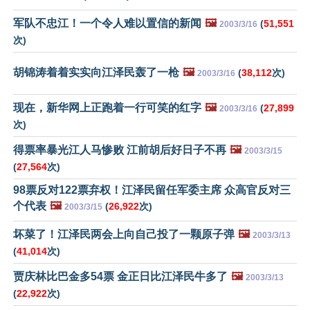
军队不忠江！一个令人难以置信的新闻
🖼️
(
51,551
2003/3/16
次)
胡锦涛着着实实向江泽民轰了一枪
🖼️
(
38,112
次)
2003/3/16
现在，新华网上正跑着一行可笑的红字
🖼️
(
27,899
2003/3/16
次)
得票率暴光江人马惨败 江前胡后好日子不再
🖼️
2003/3/15
(
27,564
次)
98票反对122票弃权！江泽民留任军委主席 众高官反对三
个代表
🖼️
(
26,922
次)
2003/3/15
坏菜了！江泽民两会上向自己投了一颗原子弹
🖼️
2003/3/13
(
41,014
次)
贾庆林比巴金多54票 金正日比江泽民牛多了
🖼️
2003/3/13
(
22,922
次)