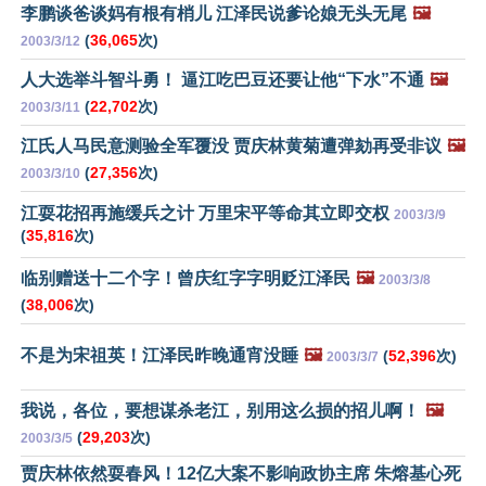
李鹏谈爸谈妈有根有梢儿 江泽民说爹论娘无头无尾
🖼️
(
36,065
次)
2003/3/12
人大选举斗智斗勇！ 逼江吃巴豆还要让他“下水”不通
🖼️
(
22,702
次)
2003/3/11
江氏人马民意测验全军覆没 贾庆林黄菊遭弹劾再受非议
🖼️
(
27,356
次)
2003/3/10
江耍花招再施缓兵之计 万里宋平等命其立即交权
2003/3/9
(
35,816
次)
临别赠送十二个字！曾庆红字字明贬江泽民
🖼️
2003/3/8
(
38,006
次)
不是为宋祖英！江泽民昨晚通宵没睡
🖼️
(
52,396
次)
2003/3/7
我说，各位，要想谋杀老江，别用这么损的招儿啊！
🖼️
(
29,203
次)
2003/3/5
贾庆林依然耍春风！12亿大案不影响政协主席 朱熔基心死