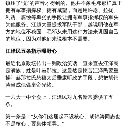
镇压了“党”的声音才得到的。他并不象毛邓那样真正
拥有军事指挥权、拥有威望，而是用许愿、拉拢、
利诱、腐蚀等卑劣的手段让拥有军事指挥权的军头
为他服务。江越大量提拔军队干部，越说明他在军
方的地位不稳固，毛邓从未用这种方法来巩固自己
的地位，因为对他们来说根本不需要。
江泽民五条指示曝野心
最近北京政坛传出一则政治笑话：查来查去江泽民
是满族，姓是叶赫那拉。这显然是挖苦江泽民要重
操叶赫那拉氏慈禧太后垂廉听政的手段，想把胡锦
涛当成傀儡皇帝光绪。  
十六大一中全会上，江泽民对九名新常委谈了五
条。
第一条是：“从你们这届起不设核心。胡锦涛同志也
不是核心，要集体领导。”