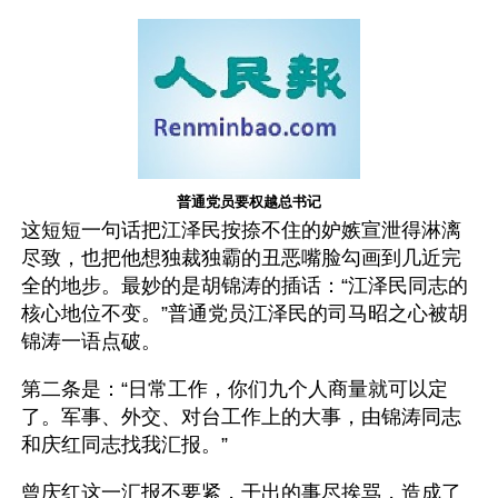
普通党员要权越总书记
这短短一句话把江泽民按捺不住的妒嫉宣泄得淋漓
尽致，也把他想独裁独霸的丑恶嘴脸勾画到几近完
全的地步。最妙的是胡锦涛的插话：“江泽民同志的
核心地位不变。”普通党员江泽民的司马昭之心被胡
锦涛一语点破。
第二条是：“日常工作，你们九个人商量就可以定
了。军事、外交、对台工作上的大事，由锦涛同志
和庆红同志找我汇报。” 
曾庆红这一汇报不要紧，干出的事尽挨骂，造成了