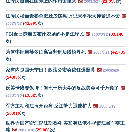
江泽民目前在国际上的作用太重大
🖼️
(
21,993
次)
2003/3/27
江泽民挨轰聚餐会饿肚皮逃离 万里宋平抡大棒紧追不舍
🖼️
(
42,665
次)
2003/3/23
FBI近日惊爆去布什农场的不是江泽民
🖼️
(
33,146
2003/3/22
次)
为何李纪周等多位高官判刑后纷纷寻死
🖼️
(
42,735
2003/3/21
次)
家有内鬼国无宁日！政法公安会议狂爆黑幕
🖼️
2003/3/20
(
24,835
次)
反美情绪要保持！但七十所大学的反战集会可千万免了
🖼️
(
19,525
次)
2003/3/20
军方主动和江拉开距离 反江势力迅速扩大
🖼️
2003/3/19
(
26,616
次)
世界大国严密注视江胡权斗 美加英法俄不祝贺江当军委主
席
🖼️
(
29,086
次)
2003/3/18