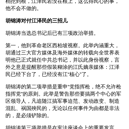
梢挖到根，江泽民若没在根上，这么得民心的事，
他不会不做的。
胡锦涛对付江泽民的三招儿
胡锦涛当选总书记后已有三项政治举措。
第一，他到革命老区西柏坡视察。此举内涵重大，
胡通过三大官方媒体及海外媒体的转载向全世界表
明他已正式就任中共总书记，并以此身份视察，言
外之意是提醒那些假装糊涂的江氏嫡亲媒体：江泽
民已经下台了，已经没有江“核心”了。
胡锦涛的第二项举措是重申“党指挥枪，绝不允许枪
指挥党”的原则。此举是警告那些要搞两个中心的军
区领导人，凡追随江搞军事迫范、发动政变、制造
混乱、祸国殃民的，无论以任何事件为由都是非法
的，是必须铲除的。
胡锦涛第三项举措是在宪法座谈会上的重要发言。