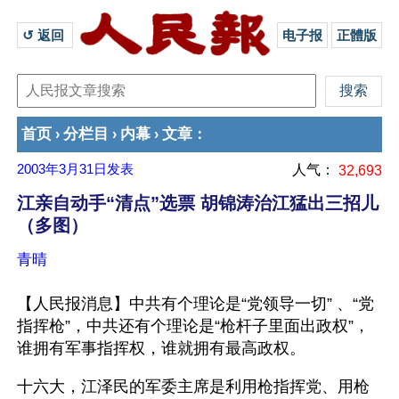
↺ 返回 
电子报
正體版
首页
分栏目
内幕
文章
›
›
›
：
2003年3月31日
发表
人气：
32,693
江亲自动手“清点”选票 胡锦涛治江猛出三招儿
（多图）
青晴
【人民报消息】中共有个理论是“党领导一切” 、“党
指挥枪”，中共还有个理论是“枪杆子里面出政权”，
谁拥有军事指挥权，谁就拥有最高政权。
十六大，江泽民的军委主席是利用枪指挥党、用枪