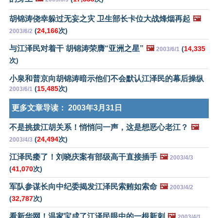
胡锦涛侥幸躲过无妄之灾 卫生部长卡位大战烽烟再起
🖼️
(
24,166
次)
2003/6/2
与江泽民对着干 胡锦涛荣膺“亚洲之星”
🖼️
(
14,335
2003/6/1
次)
小泉和普京向胡锦涛暗示他们不会默认江泽民的幕后操纵
(
15,485
次)
2003/6/1
更多文章导读：
2003年3月31日
不是挑拨江胡关系！悄悄问一声，这是想恶心老江？
🖼️
(
24,494
次)
2003/4/3
江泽民痿了！刘晓庆案有部级高干直接插手
🖼️
2003/4/3
(
41,070
次)
军队参谋长向中纪委揭发江泽民索贿如索命
🖼️
2003/4/2
(
32,787
次)
看新华网！温家宝成了江泽民眼中的一根新刺
🖼️
2003/4/1