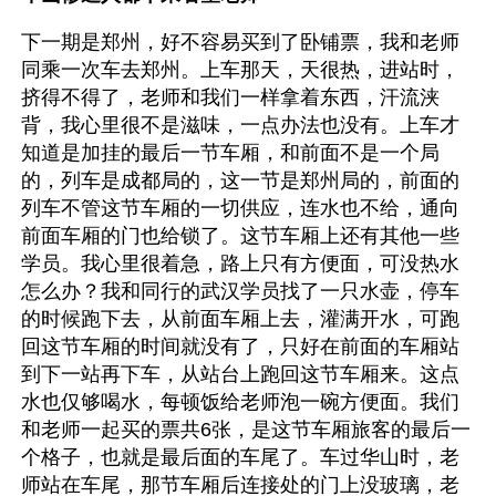
下一期是郑州，好不容易买到了卧铺票，我和老师
同乘一次车去郑州。上车那天，天很热，进站时，
挤得不得了，老师和我们一样拿着东西，汗流浃
背，我心里很不是滋味，一点办法也没有。上车才
知道是加挂的最后一节车厢，和前面不是一个局
的，列车是成都局的，这一节是郑州局的，前面的
列车不管这节车厢的一切供应，连水也不给，通向
前面车厢的门也给锁了。这节车厢上还有其他一些
学员。我心里很着急，路上只有方便面，可没热水
怎么办？我和同行的武汉学员找了一只水壶，停车
的时候跑下去，从前面车厢上去，灌满开水，可跑
回这节车厢的时间就没有了，只好在前面的车厢站
到下一站再下车，从站台上跑回这节车厢来。这点
水也仅够喝水，每顿饭给老师泡一碗方便面。我们
和老师一起买的票共6张，是这节车厢旅客的最后一
个格子，也就是最后面的车尾了。车过华山时，老
师站在车尾，那节车厢后连接处的门上没玻璃，老