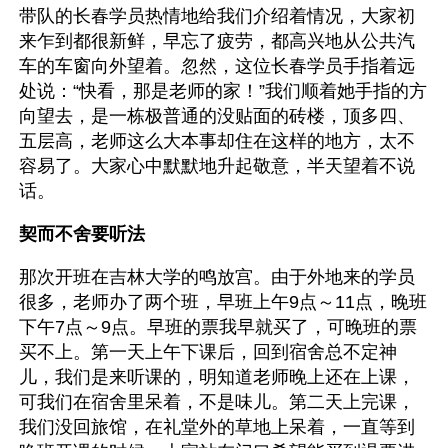
带队的长春学员热情地给我们介绍着情况，大家初
来乍到都很新鲜，早忘了疲劳，都高兴地从公共汽
车的车窗向外望着。忽然，这位长春学员手指着远
处说：“快看，那是老师的家！”我们顺着她手指的方
向望去，是一栋极普通的没贴面的砖楼，顶多四、
五层高，老师这么大本事却住在这样的地方，太不
容易了。大家心中默默地升起敬意，半天望着不说
话。
契而不舍要听法
那次开班在吉林大学的鸣放宫。由于外地来的学员
很多，老师办了两个班，早班上午9点～11点，晚班
下午7点～9点。早班的票我早就买了，可晚班的票
买不上。第一天上午下课后，回到宿舍总不定神
儿，我们是来听课的，明知道老师晚上还在上课，
可我们在宿舍里呆着，不是味儿。第二天上完课，
我们没回旅馆，在礼堂外的草地上呆着，一直等到