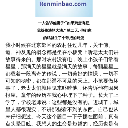
一人告诉他妻子:"如果鸡蛋有把,
我就修法轮大法." 第二天, 他们家
的鸡就生了个带把的鸡蛋 
我小时候在北京郊区的农村住过几年，关于佛、
道、神及鬼的概念都是坐在小板凳上听老太太们讲
故事得来的。那时农村没有电，晚上小孩子们常看
星星，那满天的星星就是满天的故事，每颗星星上
都载着一段离奇的传说，一切美好的憧憬，一切不
可知的秘密，都在那遥不可及的天上。小孩要做坏
事了，老太太们就用鬼来吓唬他，还告诉他有因果
报应。童年的经历在我心中埋下了种子。长大了上
学了，学校老师说：这些都是没有的。进城了，城
里人都很现实，不讲那些看不到的东西。自己也从
未仔细想过。今天这个题目一下子摆在面前，真有
点头晕目眩。我想人的生命是短暂的，经历也是有