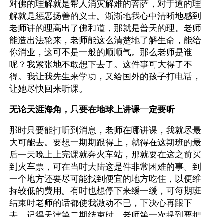
对佛的理解就是帮人消灾解难的菩萨，对于道的理
解就是惩恶扬善的义士。渐渐地我心中清晰地感到
老师讲的理高出了佛和道，那就是普天的理。老师
能造出法轮来，老师能这么清楚地了解生命，能给
你消业，这可不是一般的顺顺气。那么老师是谁
呢？我紧张地不敢想下去了。这件事可大得了不
得。我让我先生来学功，又给国外的孩子打电话，
让她尽快回来听课。
无论天涯海角，只要在地球上讲课一定要听
那时只要能打听到消息，老师在哪讲课，我就尽最
大可能去。要想一期期跟得上，就得在这期班的最
后一天晚上上完课就奔火车站，那就要在这之前买
到火车票，可在当时大陆这是件非常困难的事。到
一个地方还要尽可能找到便宜的地方吃住，以便维
持较低的费用。有时也想停下来缓一缓，可每期班
结束时老师的话都使我激动不已，下决心再跟下
去。记得天津第二期结束时，老师第一次提到要把