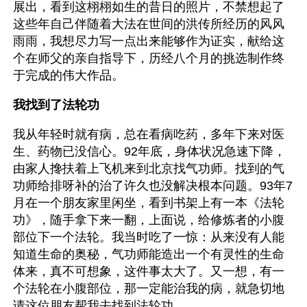
展出，看到这栩栩如生的昔日的照片，不禁想起了
这些年自己伴随着大法在世间的洪传所经历的风风
雨雨，我想尽力写一点出来能够作为证实，献给这
个在师父的亲自指导下，历经八个月的挑选制作终
于完成的伟大作品。
我找到了法轮功
我从年轻时就有病，总在看病吃药，多年下来对医
生、药物已没信心。92年底，身体状况急速下降，
由家人搀扶着上飞机来到北京找气功师。找到的气
功师给排呀补的治了许久也没解决根本问题。93年7
月在一个朋友家里闲坐，看到书架上有一本《法轮
功》，随手拿下来一翻，上面说，给修炼者的小腹
部位下一个法轮。我当时吃了一惊：从来没有人能
知道生命的奥秘，气功师能造出一个有灵性的生命
体来，真不可想象，这件事太大了。又一想，有一
个法轮在小腹部位，那一定能治我的病，就急切地
请这位朋友帮我去找到法轮功。