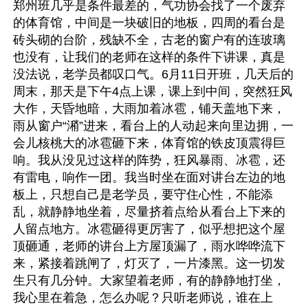
郑州班几乎是条件最差的，气功协会找了一个废弃
的体育馆，中间是一块破旧的地板，四周的看台是
砖头砌的台阶，残缺不全，古老的窗户有的连玻璃
也没有，让我们的老师在这样的条件下讲课，真是
没法说，老学员都叹口气。6月11日开班，几天后的
周末，那天是下午4点上课，课上到中间，突然狂风
大作，天昏地暗，大雨加着冰雹，铺天盖地下来，
雨从窗户“潲”进来，看台上的人动起来向里边拥，一
会儿核桃大的冰雹砸下来，体育馆的铁皮顶震得巨
响。我从没见过这样的阵势，狂风暴雨、冰雹，还
有雷电，响作一团。我当时坐在面对讲台左边的地
板上，只想自己是老学员，要守住心性，不能添
乱，就静静地坐着，尽量挤着点给从看台上下来的
人留点地方。冰雹砸得更厉害了，似乎想把这个屋
顶砸通，老师的讲台上方屋顶漏了，雨水哗哗流下
来，紧接着跳闸了，灯灭了，一片漆黑。这一切发
生只有几分钟。大家望着老师，有的静静地打坐，
我心里在着急，怎么办呢？只听老师说，谁在上