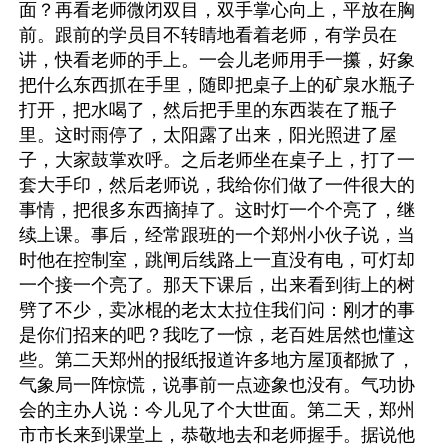
面？再看老师微闭双目，双手掌心向上，平放在胸
前。跟前的学员目不转睛地看着老师，有学员在
讲，快看老师的手上。一会儿老师用手一攥，好象
把什么东西抓在手里，随即把桌子上的矿泉水瓶子
打开，把水喝了，然后把手里的东西装在了瓶子
里。这时雨停了，太阳露了出来，阳光照进了屋
子，大家鼓掌欢呼。之后老师坐在桌子上，打了一
套大手印，然后老师说，我给你们做了一件很大的
事情，把很多东西摘掉了。这时灯一个个亮了，继
续上课。事后，经常跟班的一个郑州小伙子说，当
时他在控制室，跳闸后线路上一直没有电，可灯却
一个接一个亮了。那天下课后，出来看到街上的树
劈了不少，卖冰棍的老太太拉住我们问：刚才的事
是你们招来的吧？我吃了一惊，老百姓居然也懂这
些。第二天郑州的报纸报道许多地方屋顶都掀了，
气象局一阵惊慌，说事前一点迹象也没有。气功协
会的主办人说：今儿见了个大世面。第二天，郑州
市市长来到课堂上，恭敬地去和老师握手。据说他