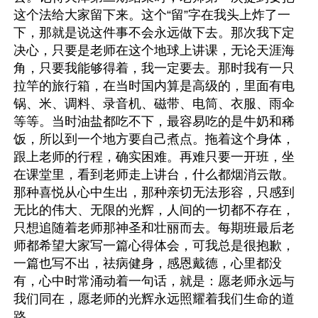
这个法给大家留下来。这个“留”字在我头上炸了一
下，那就是说这件事不会永远做下去。那次我下定
决心，只要是老师在这个地球上讲课，无论天涯海
角，只要我能够得着，我一定要去。那时我有一只
拉竿的旅行箱，在当时国内算是高级的，里面有电
锅、米、调料、录音机、磁带、电筒、衣服、雨伞
等等。当时油盐都吃不下，最容易吃的是牛奶和稀
饭，所以到一个地方要自己煮点。拖着这个身体，
跟上老师的行程，确实困难。再难只要一开班，坐
在课堂里，看到老师走上讲台，什么都烟消云散。
那种喜悦从心中生出，那种亲切无法形容，只感到
无比的伟大、无限的光辉，人间的一切都不存在，
只想追随着老师那神圣和壮丽而去。每期班最后老
师都希望大家写一篇心得体会，可我总是很抱歉，
一篇也写不出，祛病健身，感恩戴德，心里都没
有，心中时常涌动着一句话，就是：愿老师永远与
我们同在，愿老师的光辉永远照耀着我们生命的道
路。