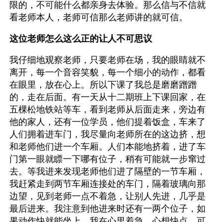
限的，不可能什么都亲身去体验。那么信与不信就
看老师本人，老师可信那么老师讲的就可信。
这位老师怎么这么正的让人不可思议
我仔细地观察老师，只要老师在场，我的眼睛就不
离开，每一个音容笑貌，每一个细小的动作，都看
在眼里，放在心上。所以下课了我总是磨磨蹭蹭
的，走在后面。有一天从十二期班上下课回家，在
五棵松地铁站等车，看到老师从后面走来，旁边有
他的家人，还有一位学员，他们提着饭盒，车来了
人们拥着进车门，我尽量向老师所在的这边挤，想
和老师他们进一个车厢。人们本能地挤着，进了车
门第一眼就瞟一下哪有位子，稍有可能就一步窜过
去。等我进来发现老师他们进了隔壁的一节车厢，
我赶紧走到两节车厢连接处的车门，隔着玻璃向那
边望，见到老师一点不着急，让别人先进，几乎是
最后进来。我注意到他进来时还有一两个位子，如
果动作快就能坐上。我在心里着急，心想快点，可