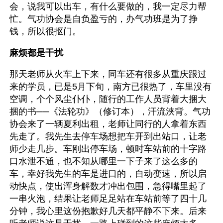
会，说我可以出车，有什么要做的，我一定尽力帮
忙。气功协会是自负盈亏的，办气功班是为了挣
钱，所以很抠门。
麻烦都是干扰
那天老师从火车上下来，同车还有很多从重庆跟过
来的学员，已是5月下旬，南方已很热了，车里没有
空调，个个风尘仆仆，随行的工作人员背着大捆大
捆的书──《法轮功》（修订本），汗流浃背。气功
协会来了一辆夏利出租，老师让同行的人拿着东西
先走了。我先生去停车场想把车开到出站口，让老
师少走几步。车刚出停车场，顿时车站前的十字路
口水泄不通，也不知从哪里一下子来了这么多的
车，幸好我先生的车是进口的，自动变速，所以启
动快点，使出浑身解数才冲出包围，急得嘴里起了
一串火泡，结果让老师足足站在车站前等了四十几
分钟，我心里这份抱歉好几天都平静不下来。后来