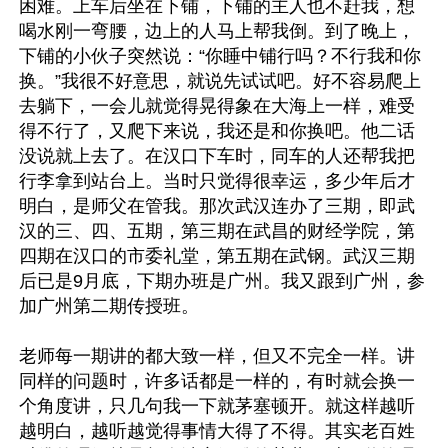
困难。上车后坐在下铺，下铺的主人也不赶我，想
喝水刚一弯腰，边上的人马上帮我倒。到了晚上，
下铺的小伙子突然说：“你睡中铺行吗？不行我和你
换。”我很不好意思，就说先试试吧。好不容易爬上
去躺下，一会儿就觉得晃得象在大海上一样，难受
得不行了，又爬下来说，我还是和你换吧。他二话
没说就上去了。在汉口下车时，同车的人还帮我把
行李拿到站台上。当时只觉得很幸运，多少年后才
明白，是师父在管我。那次武汉连办了三期，即武
汉的三、四、五期，第三期在武昌的财经学院，第
四期在汉口的市委礼堂，第五期在武钢。武汉三期
后已是9月底，下期办班是广州。我又跟到广州，参
加广州第二期传授班。
老师每一期讲的都大致一样，但又不完全一样。讲
同样的问题时，许多话都是一样的，有时就会换一
个角度讲，只几句我一下就茅塞顿开。就这样越听
越明白，越听越觉得事情大得了不得。其实老百姓