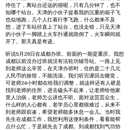
停住了，离站台还远的很呢，只有几分钟了，也不
知哪个站台。天津的小伙子提着我的沉重的箱子飞
也似地跑，几个人扛着行李飞跑，什么都来不及
想，进了车站径直上了站台，也没走错，只见天津
的小伙子一脚踏上火车扑通就跪倒了，火车瞬间就
开了。那天真是奇迹。
听说5月29日在成都办班。前面的一期是重庆。我想
成都以前没办过班就没有法轮功辅导站。一路上见
到老师这么辛苦，在天津办班时，住的是二十几元
人民币的旅馆，不能洗澡。我们听完课回去睡觉，
可老师24小时都在给我们调整，就这样还有人硬是
找到老师的住所，进去磕头不起来，让老师给他家
里人治病，老师怎么讲也不听。面对这芸芸众生，
什么样的人心都有，老学员心里都很难过，从来不
到老师跟前凑，希望老师能多休息一会儿。当时我
先生在成都工作，我想利用这便利条件，看看能帮
点什么忙，于是就先去了成都。到成都找到气功协