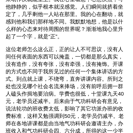
他静静的，似乎根本就没感觉。人们瞬间就挤着坐
定了，几乎剩他一人站在那里。我的心在翻动，就
感到他和我们那样地不同。我默默地想，他是以什
么样的心态来对待周围的世界呢？渐渐地我心里升
起了一个字，就是“正”。
这位老师怎么这么正，正的让人不可思议，没有人
间任何表面的东西可以掩盖，一切都是那么真实，
没有造作，没有夸张，没有牵强，没有掩饰。开课
的方式也不同于我所见过的任何一个集体讲话的方
式。到点就上课，不绕弯，直奔讲课内容。所到之
处也没见哪个社会名流来捧场，没有前呼后拥一群
人磕头作揖地要治病。学费也很低，十堂课九天40
元，老学员还减半。后来由于气功科研会有意见，
说法轮功的班收费太低，影响了其它功派办班的收
费标准，这样又勉强调到50元，老学员仍减半。老
师在各地讲课都是由当地气功科研会邀请主办，办
班收入和气功科研会四、六分成，所得的这一少半