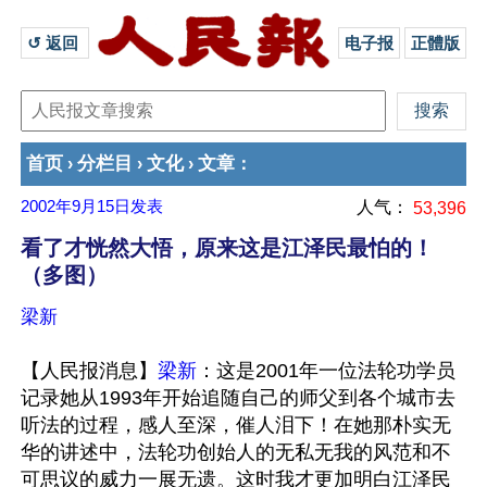
↺ 返回 
电子报
正體版
首页
分栏目
文化
文章
›
›
›
：
2002年9月15日
发表
人气：
53,396
看了才恍然大悟，原来这是江泽民最怕的！
（多图）
梁新
【人民报消息】
梁新
：这是2001年一位法轮功学员
记录她从1993年开始追随自己的师父到各个城市去
听法的过程，感人至深，催人泪下！在她那朴实无
华的讲述中，法轮功创始人的无私无我的风范和不
可思议的威力一展无遗。这时我才更加明白江泽民