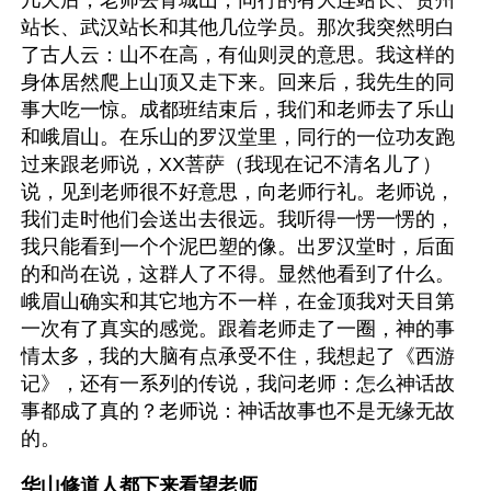
几天后，老师去青城山，同行的有大连站长、贵州
站长、武汉站长和其他几位学员。那次我突然明白
了古人云：山不在高，有仙则灵的意思。我这样的
身体居然爬上山顶又走下来。回来后，我先生的同
事大吃一惊。成都班结束后，我们和老师去了乐山
和峨眉山。在乐山的罗汉堂里，同行的一位功友跑
过来跟老师说，XX菩萨（我现在记不清名儿了）
说，见到老师很不好意思，向老师行礼。老师说，
我们走时他们会送出去很远。我听得一愣一愣的，
我只能看到一个个泥巴塑的像。出罗汉堂时，后面
的和尚在说，这群人了不得。显然他看到了什么。
峨眉山确实和其它地方不一样，在金顶我对天目第
一次有了真实的感觉。跟着老师走了一圈，神的事
情太多，我的大脑有点承受不住，我想起了《西游
记》，还有一系列的传说，我问老师：怎么神话故
事都成了真的？老师说：神话故事也不是无缘无故
的。
华山修道人都下来看望老师