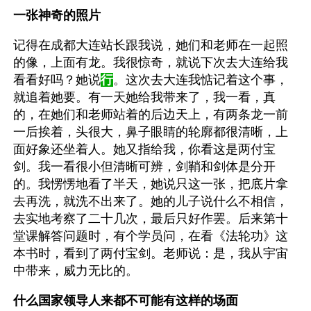
一张神奇的照片
记得在成都大连站长跟我说，她们和老师在一起照
的像，上面有龙。我很惊奇，就说下次去大连给我
看看好吗？她说
行
。这次去大连我惦记着这个事，
就追着她要。有一天她给我带来了，我一看，真
的，在她们和老师站着的后边天上，有两条龙一前
一后挨着，头很大，鼻子眼睛的轮廓都很清晰，上
面好象还坐着人。她又指给我，你看这是两付宝
剑。我一看很小但清晰可辨，剑鞘和剑体是分开
的。我愣愣地看了半天，她说只这一张，把底片拿
去再洗，就洗不出来了。她的儿子说什么不相信，
去实地考察了二十几次，最后只好作罢。后来第十
堂课解答问题时，有个学员问，在看《法轮功》这
本书时，看到了两付宝剑。老师说：是，我从宇宙
中带来，威力无比的。
什么国家领导人来都不可能有这样的场面