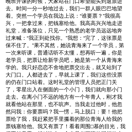
晚班开课的时候，大家站在门口希望能买到退票进
去。时间一分一秒地过去，我们一群人眼巴巴地望
着。突然一个学员在我边上说：“谁要票？”我很高
兴，一把拿过来，把钱塞给他。我高高兴兴地走进
礼堂，准备落位，只见一个熟悉的老学员远远地奔
过来喊：“我正到处找你。”我想：“完了，这张票是
保不住了。”果不其然，她说青海来了一个学员，第
一次来听课，普通话听不太懂，想再听一遍，你是
老学员，把票让给新学员吧，她是第一个从青海来
学的。我只好恋恋不舍地把票交出去，就又站到了
大门口。人都进去了，早就上课了，我们这些没票
的仍在门口站着。这时礼堂的管理人员把正门关
了，零星出入在侧面的一个小门，我们就向那小门
走去。在离小门不远的地方有一个年青人，刚才我
就看他站在那里，也不吭声。当我走过他时，他忽
然问我：你要票吗？我一愣，马上脱口：要！他把
票给了我，我赶紧把手里攥着的那位青海人给我的
票钱塞给他。我又有票了！看着周围□慕的目光，我