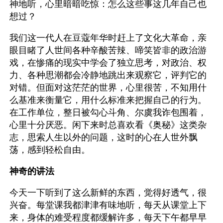
神地听，心里暗暗吃惊：怎么这些事这几年自己也
想过？
我们这一代人在豆蔻年华时赶上了文化大革命，亲
眼目睹了人世间各种辛酸苦辣、啼笑皆非的政治游
戏，在惨痛的现实中学会了独立思考，对政治、权
力、各种思潮都会冷静地跳出来观察它，评判它的
对错。但面对这茫茫的世界，心里很苦，不知用什
么基准来衡量它，用什么标准来把握自己的行为。
在工作单位，整日被勾心斗角、尔虞我诈包围着，
心里十分厌恶。闲下来时总喜欢看《奥秘》这类杂
志，思索人生以外的问题，这时的心在人世外飘
荡，感到轻松自由。
神奇的讲法
今天一下听到了这么新鲜的东西，觉得好透气，很
兴奋。每堂课我都津津有味地听，每天从课堂上下
来，身体的难受程度都缓解许多，每天下午都早早