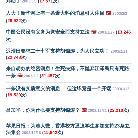
邦助手
(
17,571
次)
2003/3/8
人大！新华网上有一条爆大料的消息引人注目
🖼️
2003/3/3
(
29,922
次)
中国公民没有义务为党安全而支持立法
🖼️
(
13,246
2003/2/27
次)
迟浩田要求二十七军支持胡锦涛，为人民立功！
2003/2/21
(
22,748
次)
来自胡办的绝密消息！生死抉择，不抛弃江泽民只有死路
一条
🖼️
(
31,457
次)
2003/2/2
一条没有实质意义的消息──但这毕竟是一个开端
2003/1/12
(
19,529
次)
吕加平，你为什么要支持胡锦涛？
🖼️
(
22,210
次)
2002/12/21
苹果日报：为凑人数，香港校方逼迫学生参加支持23条立
法集会
(
15,842
次)
2002/12/18