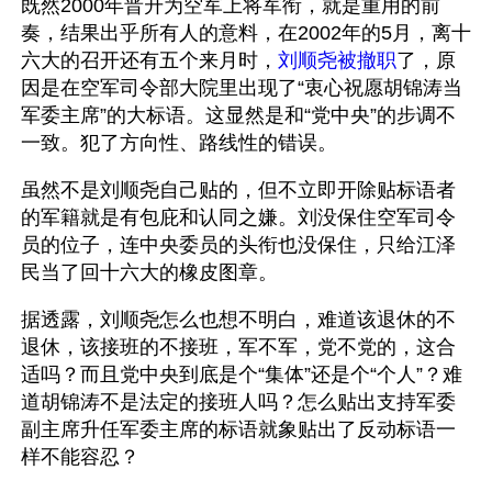
既然2000年晋升为空军上将军衔，就是重用的前
奏，结果出乎所有人的意料，在2002年的5月，离十
六大的召开还有五个来月时，
刘顺尧被撤职
了，原
因是在空军司令部大院里出现了“衷心祝愿胡锦涛当
军委主席”的大标语。这显然是和“党中央”的步调不
一致。犯了方向性、路线性的错误。 
虽然不是刘顺尧自己贴的，但不立即开除贴标语者
的军籍就是有包庇和认同之嫌。刘没保住空军司令
员的位子，连中央委员的头衔也没保住，只给江泽
民当了回十六大的橡皮图章。
据透露，刘顺尧怎么也想不明白，难道该退休的不
退休，该接班的不接班，军不军，党不党的，这合
适吗？而且党中央到底是个“集体”还是个“个人”？难
道胡锦涛不是法定的接班人吗？怎么贴出支持军委
副主席升任军委主席的标语就象贴出了反动标语一
样不能容忍？