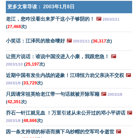
更多文章导读：
2003年1月8日
老江，您咋没看出来罗干这小子够阴的！
🖼️
2003/1/11
(
27,468
次)
小笑话：江泽民的致命嗜好
🖼️
(
36,317
次)
2003/1/11
让照片说话：谁说中国没进入小康，我跟您急！
🖼️
(
25,197
次)
2003/1/10
近期中国有发生内战的迹象！江绵恒力劝父亲决不交权
🖼️
(
33,729
次)
2003/1/9
只因请宋祖英给老江带一句话就被开除军籍
🖼️
2003/1/8
(
42,351
次)
乔石一针江就见血 ！万里引述从未公开过的邓小平讲话
🖼️
(
48,666
次)
2003/1/8
因一条支持胡的标语而摘下乌纱帽的空军司令逝世
🖼️