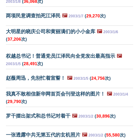
(
36,068
次)
2003/1/8
两项民意调查拍死江泽民
🖼️
(
29,270
次)
2003/1/7
大明星的晓庆公司和黄丽满们的小小金库
🖼️
2003/1/6
(
37,206
次)
权越总书记！普通党员江泽民向全党发出最高指示
🖼️
(
28,491
次)
2003/1/5
赵薇周迅，先别忙着宣誓！
🖼️
(
24,756
次)
2003/1/5
我真不敢相信新华网首页会刊登这样的图片！
🖼️
2003/1/4
(
29,790
次)
罗干摆出架式和总书记对着干
🖼️
(
30,896
次)
2003/1/2
一张透露中共无第五代的玄机照片
🖼️
(
55,580
次)
2003/1/2