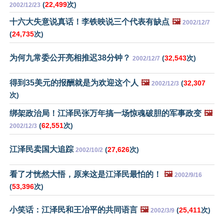
(
22,499
次)
2002/12/23
十六大失意说真话！李铁映说三个代表有缺点
🖼️
2002/12/7
(
24,735
次)
为何九常委公开亮相推迟38分钟？
(
32,543
次)
2002/12/7
得到35美元的报酬就是为欢迎这个人
🖼️
(
32,307
2002/12/3
次)
绑架政治局！江泽民张万年搞一场惊魂破胆的军事政变
🖼️
(
62,551
次)
2002/12/3
江泽民卖国大追踪
(
27,626
次)
2002/10/2
看了才恍然大悟，原来这是江泽民最怕的！
🖼️
2002/9/16
(
53,396
次)
小笑话：江泽民和王冶平的共同语言
🖼️
(
25,411
次)
2002/3/9