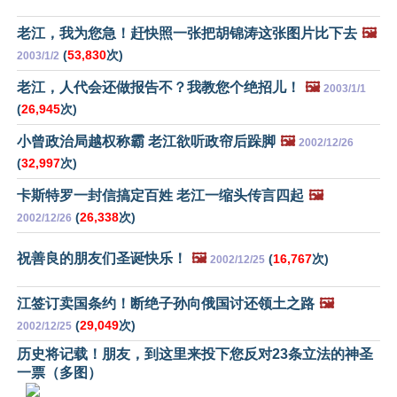
老江，我为您急！赶快照一张把胡锦涛这张图片比下去
🖼️
(
53,830
次)
2003/1/2
老江，人代会还做报告不？我教您个绝招儿！
🖼️
2003/1/1
(
26,945
次)
小曾政治局越权称霸 老江欲听政帘后跺脚
🖼️
2002/12/26
(
32,997
次)
卡斯特罗一封信搞定百姓 老江一缩头传言四起
🖼️
(
26,338
次)
2002/12/26
祝善良的朋友们圣诞快乐！
🖼️
(
16,767
次)
2002/12/25
江签订卖国条约！断绝子孙向俄国讨还领土之路
🖼️
(
29,049
次)
2002/12/25
历史将记载！朋友，到这里来投下您反对23条立法的神圣
一票（多图）