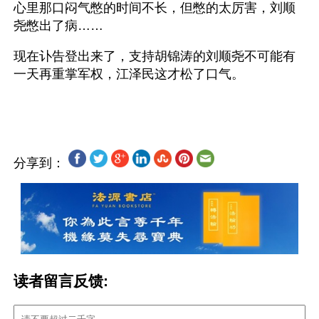
心里那口闷气憋的时间不长，但憋的太厉害，刘顺
尧憋出了病……
现在讣告登出来了，支持胡锦涛的刘顺尧不可能有
一天再重掌军权，江泽民这才松了口气。
分享到：
读者留言反馈: