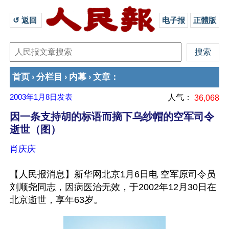
↺ 返回 
电子报
正體版
首页
分栏目
内幕
文章
›
›
›
：
2003年1月8日
发表
人气：
36,068
因一条支持胡的标语而摘下乌纱帽的空军司令
逝世（图）
肖庆庆
【人民报消息】新华网北京1月6日电 空军原司令员
刘顺尧同志，因病医治无效，于2002年12月30日在
北京逝世，享年63岁。