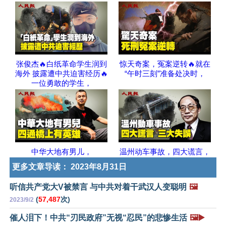
张俊杰🔥白纸革命学生润到
惊天奇案，冤案逆转🔥就在
海外 披露遭中共迫害经历🔥
“午时三刻”准备处决时，
一位勇敢的学生，
中华大地有男儿，
温州动车事故，四大谎言，
更多文章导读：
2023年8月31日
听信共产党大V被禁言 与中共对着干武汉人变聪明
🖼️
(
57,487
次)
2023/9/2
催人泪下！中共“刃民政府”无视“忍民”的悲惨生活
🖼️▶️