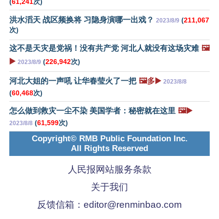
(
61,241
次)
洪水滔天 战区频换将 习隐身演哪一出戏？
(
211,067
2023/8/9
次)
这不是天灾是党祸！没有共产党 河北人就没有这场灾难
🖼️
▶️
(
226,942
次)
2023/8/9
河北大姐的一声吼 让华春莹火了一把
🖼️多▶️
2023/8/8
(
60,468
次)
怎么做到救灾一尘不染 美国学者：秘密就在这里
🖼️▶️
(
61,599
次)
2023/8/8
Copyright© RMB Public Foundation Inc.
All Rights Reserved
人民报网站服务条款
关于我们
反馈信箱：
editor@renminbao.com