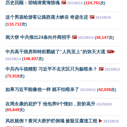
历史回顾：胡锦涛黄海惊魂
🖼️
(
124,751
次)
2023/8/15
这个男孩给游客让路跌落大峡谷 奇迹生还
🖼️
2023/8/15
(
110,712
次)
画大饼 中共推出24条向外商招手
🖼️
(
36,147
次)
2023/8/15
中共高干病房和特权戳破了“人民至上”的弥天大谎
🖼️▶️
(
146,937
次)
2023/8/14
中共内斗很精彩 习近平不去灾区只为躲暗杀？
🖼️
2023/8/12
(
72,918
次)
如果习近平能像他一样 就不怕暗杀了
(
42,039
次)
2023/8/12
在周永康的庇护下 他包养9个情妇，阶阶高升
2023/8/10
(
65,649
次)
风吹就倒？黄河大桥护栏倒塌 被疑豆腐渣工程
▶️
2023/8/10