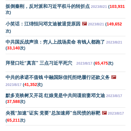
扳倒秦刚，反对派和习近平权斗的转折点
(
103,931
2023/8/21
次)
小笑话：江绵恒问邓文迪被退货原因
🖼️
(
149,652
2023/8/21
次)
中共国反战声浪：穷人上战场卖命 有钱人都跑了
2023/8/21
(
33,140
次)
拜登口吐“真言” 三点习近平死穴
(
65,475
次)
2023/8/17
中共的承诺不值钱 中融国际信托拒绝履行还款义务
🖼️
(
41,352
次)
2023/8/17
默多克铁树又开花 红娘竟是中共间谍前妻邓文迪
2023/8/17
(
37,588
次)
央视“加速”证实 党要“总加速师”当民愤的标靶
🖼️
2023/8/17
(
65,211
次)