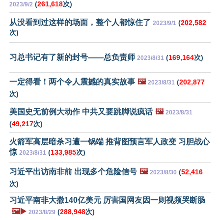
(
261,618
次)
2023/9/2
从没看到过这样的场面，整个人都惊住了
(
202,582
2023/9/1
次)
习总书记有了新的封号——总负责师
(
169,164
次)
2023/8/31
一定得看！两个令人震撼的真实故事
🖼️
(
202,877
2023/8/31
次)
美国史无前例大动作 中共又要跳脚说疯话
🖼️
2023/8/31
(
49,217
次)
火箭军高层暗杀习遭一锅端 推背图预言军人政变 习胆战心
惊
(
133,985
次)
2023/8/31
习近平出访南非前 出现多个危险信号
🖼️
(
52,416
2023/8/30
次)
习近平南非大撒140亿美元 厉害国网友因一则视频哭断肠
🖼️▶️
(
288,948
次)
2023/8/29