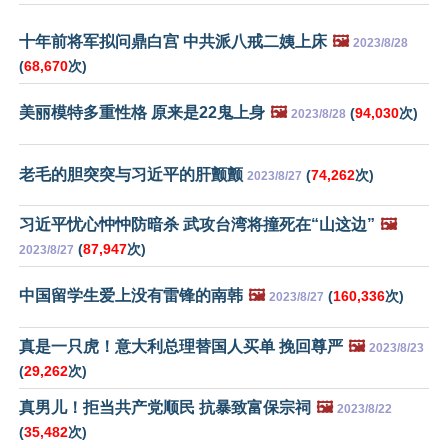
十年前将军拟问鼎白宫 中共派八戒二姨上床
🖼️
2023/8/28
(
68,670
次)
美丽模特多重性格 原来是22鬼上身
🖼️
(
94,030
次)
2023/8/28
老毛的胆突突与习近平的肝颤颤
(
74,262
次)
2023/8/27
习近平忧心忡忡防暗杀 武攻台湾将撞死在“山这边”
🖼️
(
87,947
次)
2023/8/27
中国留学生爱上没有雷锋的南韩
🖼️
(
160,336
次)
2023/8/27
真是一只虎！意大利总理替国人买单 挽回尊严
🖼️
2023/8/23
(
29,262
次)
真男儿！拒当共产党顺民 抗暴致富保宗祠
🖼️
2023/8/22
(
35,482
次)