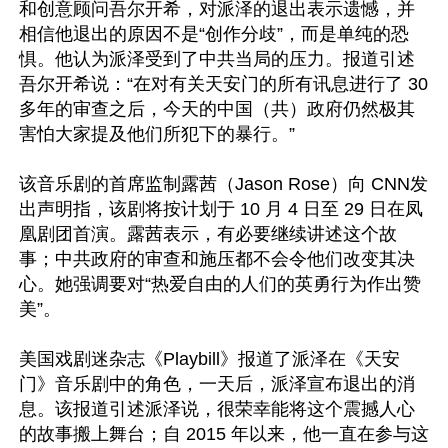
和创意顾问吾尔开希，对派泽的退出表示遗憾，并
相信他退出的原因不是“创作分歧”，而是单纯的恐
惧。他认为派泽受到了中共当局的压力。报道引述
吾尔开希说：“在对有关天安门的所有讯息进行了 30 
多年的审查之后，今天的中国（共）政府仍然极其
害怕大家提及他们所犯下的暴行。” 

该音乐剧的首席监制露茜（Jason Rose）向 CNN发
出声明指，该剧将按计划于 10 月 4 日至 29 日在凤
凰剧团首演。露茜表示，有必要继续讲述这个故
事；中共政府的审查和施压都不会令他们改变其决
心。她强调要对“热爱自由的人们的英勇行为作出赞
美”。 

美国戏剧迷杂志《Playbill》报道了派泽在《天安
门》音乐剧中的角色，一天后，派泽宣布退出的消
息。该报道引述派泽说，很荣幸能将这个震撼人心
的故事搬上舞台；自 2015 年以来，他一直在参与这