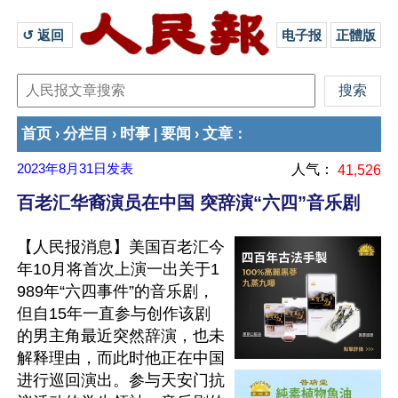
↺ 返回 
电子报
正體版
首页
分栏目
时事
要闻
文章
›
›
|
›
：
2023年8月31日
发表
人气：
41,526
百老汇华裔演员在中国 突辞演“六四”音乐剧
【人民报消息】美国百老汇今
年10月将首次上演一出关于1
989年“六四事件”的音乐剧，
但自15年一直参与创作该剧
的男主角最近突然辞演，也未
解释理由，而此时他正在中国
进行巡回演出。参与天安门抗