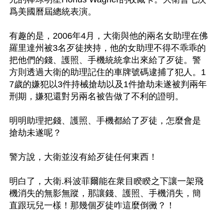
爲美國曆屆總統表演。

有趣的是，2006年4月，大衛與他的兩名女助理在佛
羅里達州被3名歹徒挾持，他的女助理不得不乖乖的
把他們的錢、護照、手機統統拿出來給了歹徒。警
方則透過大衛的助理記住的車牌號碼逮捕了犯人。1
7歲的嫌犯以3件持械搶劫以及1件搶劫未遂被判兩年
刑期，嫌犯還對另兩名被告做了不利的證明。

明明助理把錢、護照、手機都給了歹徒，怎麼會是
搶劫未遂呢？

警方說，大衛並沒有給歹徒任何東西！

明白了，大衛.科波菲爾能在衆目睽睽之下讓一架飛
機消失的無影無蹤，那讓錢、護照、手機消失，簡
直跟玩兒一樣！那幾個歹徒咋這麼倒黴？！
