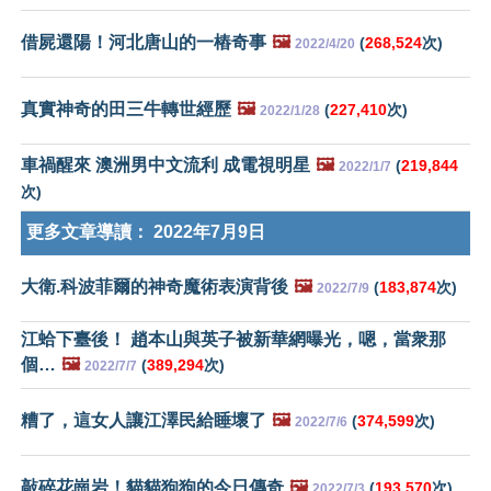
借屍還陽！河北唐山的一樁奇事
🖼️
(
268,524
次)
2022/4/20
真實神奇的田三牛轉世經歷
🖼️
(
227,410
次)
2022/1/28
車禍醒來 澳洲男中文流利 成電視明星
🖼️
(
219,844
2022/1/7
次)
更多文章導讀：
2022年7月9日
大衛.科波菲爾的神奇魔術表演背後
🖼️
(
183,874
次)
2022/7/9
江蛤下臺後！ 趙本山與英子被新華網曝光，嗯，當衆那
個…
🖼️
(
389,294
次)
2022/7/7
糟了，這女人讓江澤民給睡壞了
🖼️
(
374,599
次)
2022/7/6
敲碎花崗岩！貓貓狗狗的今日傳奇
🖼️
(
193,570
次)
2022/7/3