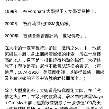
1999年，被Fordham 大學授予人文學榮譽博士。

2000年，被評爲世紀FISM魔術家。

2000年，被國會圖書館評爲「世紀傳奇」。

在大衛的一臺電視特別節目「激情之火」中，他被
束縛住手腳，身上捆綁着燃燒的繩索，吊在十層樓
高的地方，身下是一根根燒得灼熱的鐵釘。大衛逃
脫了！即使是霍迪尼也不敢嘗試這樣的表演。（霍
迪尼，1874-1926，美國魔術師，以能從鐐銬、捆綁
及各種封鎖的容器中逃脫的絕技而著名。）

除了大型魔術外，大衛還是特寫魔術大師。在「激
情之火」中，在緊張的收藏者、著名曲棍球星Wayn
e Gretsky面前，他撕毀並復原了一張價值100萬美
元的棒球明星Honus Wagner的收藏卡。大衛曾七次