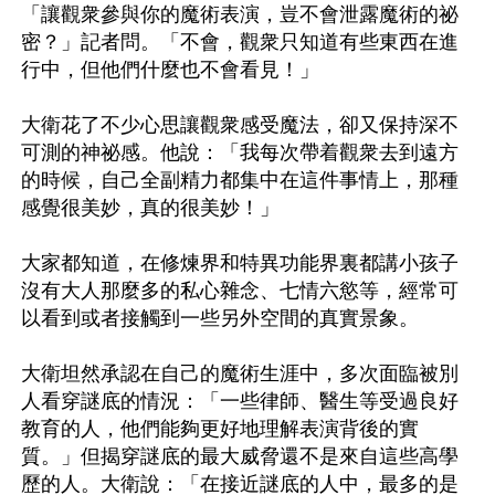
「讓觀衆參與你的魔術表演，豈不會泄露魔術的祕
密？」記者問。「不會，觀衆只知道有些東西在進
行中，但他們什麼也不會看見！」

大衛花了不少心思讓觀衆感受魔法，卻又保持深不
可測的神祕感。他說：「我每次帶着觀衆去到遠方
的時候，自己全副精力都集中在這件事情上，那種
感覺很美妙，真的很美妙！」

大家都知道，在修煉界和特異功能界裏都講小孩子
沒有大人那麼多的私心雜念、七情六慾等，經常可
以看到或者接觸到一些另外空間的真實景象。

大衛坦然承認在自己的魔術生涯中，多次面臨被別
人看穿謎底的情況：「一些律師、醫生等受過良好
教育的人，他們能夠更好地理解表演背後的實
質。」但揭穿謎底的最大威脅還不是來自這些高學
歷的人。大衛說：「在接近謎底的人中，最多的是