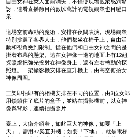
自由女神在衆人面前消失，不僅使現場觀衆感到驚
訝，連看直播節目的數以萬計的電視觀衆也目瞪口
呆。

這場空前轟動的魔術，安排在夜間表演。現場觀衆
特別挑選了各界人士，他們都坐在椅子上，自由活
動和視角受到限制。擋在他們和自由女神之間的是
掛着布幕的懸架。遠在女神像一邊的地面上有12組
探照燈把強光投射在神像身上，還有左右轉動的探
照燈。一架攝影機安排在直升機上，由高空俯拍女
神像周圍。

三架即拍即有的相機安排在不同的位置，由3位女郎
用鎖鎖住了底片的盒子，並站在攝影機前，以女神
像爲背影，連續拍攝照片。

臺上，大衛介紹着，如此巨大的神像，如要「上
天」，需用37架直升機；如要「下地」，就是電梯