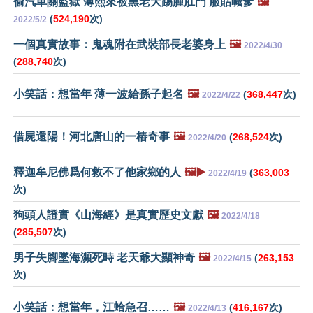
偷汽車關監獄 薄熙來被黑老大踢腫肛門 服貼喊爹
🖼️
(
524,190
次)
2022/5/2
一個真實故事：鬼魂附在武裝部長老婆身上
🖼️
2022/4/30
(
288,740
次)
小笑話：想當年 薄一波給孫子起名
🖼️
(
368,447
次)
2022/4/22
借屍還陽！河北唐山的一樁奇事
🖼️
(
268,524
次)
2022/4/20
釋迦牟尼佛爲何救不了他家鄉的人
🖼️▶️
(
363,003
2022/4/19
次)
狗頭人證實《山海經》是真實歷史文獻
🖼️
2022/4/18
(
285,507
次)
男子失腳墜海瀕死時 老天爺大顯神奇
🖼️
(
263,153
2022/4/15
次)
小笑話：想當年，江蛤急召……
🖼️
(
416,167
次)
2022/4/13