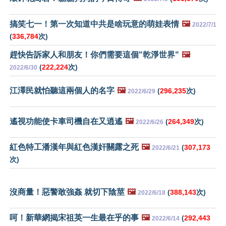
搞笑七一！第一次知道中共是啥玩意的萌娃表情
🖼️
2022/7/1
(
336,784
次)
趕快告訴家人和朋友！你們需要這個"乾淨世界"
🖼️
(
222,224
次)
2022/6/30
江澤民就怕聽這兩個人的名字
🖼️
(
296,235
次)
2022/6/29
遙視功能使卡車司機自在又逍遙
🖼️
(
264,349
次)
2022/6/26
紅色特工潘漢年與紅色漢奸關露之死
🖼️
(
307,173
2022/6/21
次)
沒商量！惡警敢強姦 就切下陰莖
🖼️
(
388,143
次)
2022/6/18
呵！新華網揭宋祖英一生最在乎的事
🖼️
(
292,443
2022/6/14