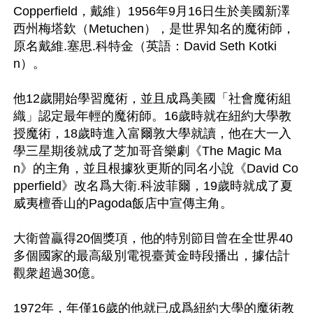
Copperfield，戴維）1956年9月16日生於美國新澤
西州梅塔欽（Metuchen），是世界知名的魔術師，
原名戴維.塞思.科特金（英語：David Seth Kotki
n）。

他12歲開始學習魔術，並且成爲美國「社會魔術組
織」認定最年輕的魔術師。16歲時就在紐約大學教
授魔術，18歲時進入富爾敦大學就讀，他在大一入
學三星期後就成了芝加哥音樂劇《The Magic Ma
n》的主角，並且根據狄更斯的同名小說《David Co
pperfield》改名爲大衛.科波菲爾，19歲時就成了夏
威夷檀香山的Pagoda飯店中宣傳主角。

大衛曾贏得20個獎項，他的特別節目曾在全世界40
多個國家的最高級別電視臺黃金時段播出，據估計
觀衆超過30億。

1972年，年僅16歲的他就已成爲紐約大學的魔術教