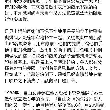
放在飛機場的跑道上，誰都不會懷疑這是一架正在
待飛的客機，前來觀看魔術表演的觀衆都議論紛
紛，不知魔術師今天用什麼方法把這龐然大物隱遁
得無影無蹤。

只見出場的魔術師不慌不忙地用長長的帶子把飛機
與幾個大鐵栓牢牢地拴在一起。又從觀衆中隨意請
出50名觀衆來，用布條蒙上他們的雙眼，讓他們手
挽手把飛機圍住。魔術師的助手們用白色帷幕和鋼
架做成的牆，把飛機和觀衆的影子全部清清楚楚地
印在帷幕上。觀衆席上人們議論紛紛，各人都在發
揮着智力的極限，猜測着隱遁飛機的方法，突然，
燈熄滅了，帷幕紛紛倒下，飛機已經奇蹟般地在衆
目睽睽之下消失了，讓觀衆目瞪口呆。

1983年，自由女神像在他的魔杖下突然離開了她已
傲然屹立幾百年的地方。《自由女神的失蹤》是大
衛的又一傑作，他用特異功能使高93米、重205噸的