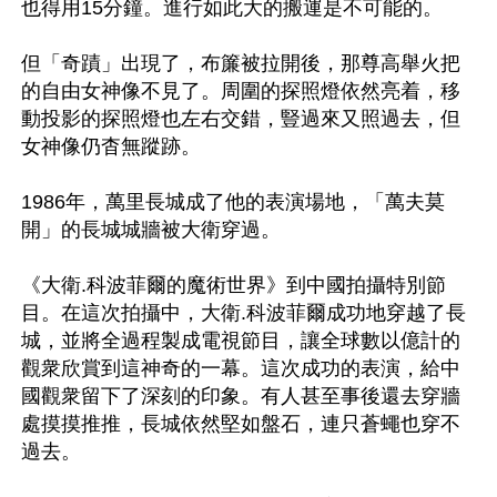
也得用15分鐘。進行如此大的搬運是不可能的。

但「奇蹟」出現了，布簾被拉開後，那尊高舉火把
的自由女神像不見了。周圍的探照燈依然亮着，移
動投影的探照燈也左右交錯，豎過來又照過去，但
女神像仍杳無蹤跡。

1986年，萬里長城成了他的表演場地，「萬夫莫
開」的長城城牆被大衛穿過。

《大衛.科波菲爾的魔術世界》到中國拍攝特別節
目。在這次拍攝中，大衛.科波菲爾成功地穿越了長
城，並將全過程製成電視節目，讓全球數以億計的
觀衆欣賞到這神奇的一幕。這次成功的表演，給中
國觀衆留下了深刻的印象。有人甚至事後還去穿牆
處摸摸推推，長城依然堅如盤石，連只蒼蠅也穿不
過去。
