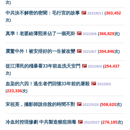
次)
中共決不解密的密聞：毛行宮的故事
🖼️
(
303,452
2022/6/13
次)
真準！老婆給薄熙來佔了一個死卦
🖼️
(
366,829
次)
2022/6/8
震驚中外！被安排好的一生被改變
🖼️
(
304,846
次)
2022/6/7
從江澤民的殘暴看33年前血洗天安門
🖼️
(
254,437
2022/6/4
次)
血染的六四！逃生者們回憶33年前的屠殺
🖼️
2022/6/2
(
223,336
次)
宋祖英，攝影師說你脫的時間不對
🖼️
(
508,620
次)
2022/5/28
冷血封控現慘劇 中共製造猴痘病毒
🖼️
(
276,185
次)
2022/5/27