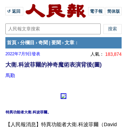
↺ 返回 
電子報
简体版
首頁
分欄目
奇聞
要聞
文章
›
›
|
›
：
2022年7月9日
發表
人氣：
183,874
大衛.科波菲爾的神奇魔術表演背後(圖)
馬勤
【人民報消息】特異功能者大衛.科波菲爾（David 