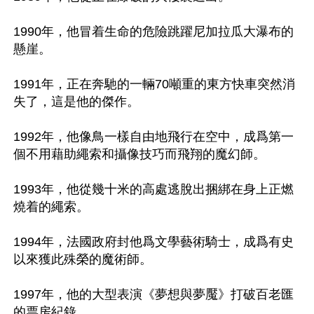
1990年，他冒着生命的危險跳躍尼加拉瓜大瀑布的
懸崖。

1991年，正在奔馳的一輛70噸重的東方快車突然消
失了，這是他的傑作。

1992年，他像鳥一樣自由地飛行在空中，成爲第一
個不用藉助繩索和攝像技巧而飛翔的魔幻師。

1993年，他從幾十米的高處逃脫出捆綁在身上正燃
燒着的繩索。

1994年，法國政府封他爲文學藝術騎士，成爲有史
以來獲此殊榮的魔術師。

1997年，他的大型表演《夢想與夢魘》打破百老匯
的票房紀錄。
