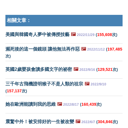
相關文章：
美國與韓國奇人夢中被傳授技藝
🖼️
(
155,608
次)
2022/11/29
瀕死後的這一個鏡頭 讓他無法再作惡
🖼️
(
197,485
2022/11/12
次)
英國2歲嬰孩會讀多國文字的祕密
🖼️
(
129,521
次)
2022/9/16
三千年古飛機證明猴子不是人類的祖宗
🖼️
2022/9/10
(
157,137
次)
她在歐洲能讀到我的思維
🖼️
(
160,439
次)
2022/8/17
震驚中外！被安排好的一生被改變
🖼️
(
304,846
次)
2022/6/7