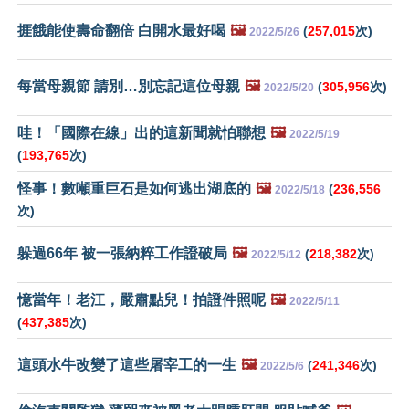
捱餓能使壽命翻倍 白開水最好喝
🖼️
(
257,015
次)
2022/5/26
每當母親節 請別…別忘記這位母親
🖼️
(
305,956
次)
2022/5/20
哇！「國際在線」出的這新聞就怕聯想
🖼️
2022/5/19
(
193,765
次)
怪事！數噸重巨石是如何逃出湖底的
🖼️
(
236,556
2022/5/18
次)
躲過66年 被一張納粹工作證破局
🖼️
(
218,382
次)
2022/5/12
憶當年！老江，嚴肅點兒！拍證件照呢
🖼️
2022/5/11
(
437,385
次)
這頭水牛改變了這些屠宰工的一生
🖼️
(
241,346
次)
2022/5/6