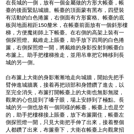
在長城的一側，放有一個金屬做的方形大帳臺，帳
臺的後面緊貼城牆。帳臺的頂面蒙有黑布，四壁裝
有活動的白色捲簾，右側面有方形窗格。帳臺的底
板與地面相距150釐米，在帳臺前面放有一個斜形樓
梯，方便魔術師上下帳臺。在右側的高架上裝有一
個探照燈。戴維走上賬臺，助手放下四周的白色捲
簾，右側探照燈一開，將戴維的身影投射到帳臺白
布簾上。助手把樓梯推走，並用吊車把它轉移到長
城的另一側。

白布簾上大衛的身影漸漸地走向城牆，開始先把手
臂伸進城牆裏，接着再把頭部和身體鑽了進去，以
至完全消失，布簾打開帳臺上的大衛也無影無蹤，
觀衆的心也提到了嗓子眼，場上安靜到了極點。長
城的另一側也放有一個同樣的帳臺，帳臺上也是空
的，助手把樓梯接上賬臺，放下布簾圍住，帳臺左
側探照燈一開，只見大衛把手伸了出來，接着整個
人都鑽了出來，布簾垂下，大衛在帳臺上向觀衆招