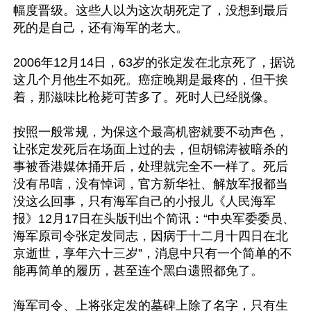
幅度晋级。这些人以为这次胡死定了，没想到最后
死的是自己，还有海军的老大。

2006年12月14日，63岁的张定发在北京死了，据说
这几个月他生不如死。癌症晚期是最疼的，但干挨
着，那滋味比枪毙可苦多了。死时人已经脱像。

按照一般常规，为保这个最高机密就要不动声色，
让张定发死后在场面上过的去，但胡锦涛被暗杀的
事被香港媒体捅开后，处理就完全不一样了。死后
没有吊唁，没有悼词，官方新华社、解放军报都当
没这么回事，只有海军自己的小报儿《人民海军
报》12月17日在头版刊出个简讯：“中央军委委员、
海军原司令张定发同志，因病于十二月十四日在北
京逝世，享年六十三岁”，消息中只有一个简单的不
能再简单的履历，甚至连个黑白遗照都免了。

海军司令、上将张定发的墓碑上除了名字，只有生