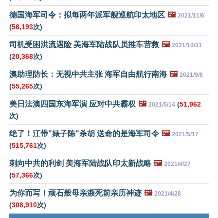
德国海军司令：拟每两年派军舰巡航印太地区
🖼️
2021/11/6
(
56,193
次)
司机受困洪流遇险 美海军陆战队员推车营救
🖼️
2021/10/31
(
20,368
次)
澳助理防长：无视中共主张 海军自由航行南海
🖼️
2021/9/8
(
55,265
次)
美日法澳四国东海军演 应对中共霸权
🖼️
(
51,962
2021/5/14
次)
绝了！江带"婊子陈"杀胡 送命的是海军司令
🖼️
2021/5/17
(
515,761
次)
刺向中共的利剑 美海军陆战队印太新战略
🖼️
2021/4/27
(
57,366
次)
为你而写！顽石般母亲濒死前亲历神迹
🖼️
2021/4/28
(
308,910
次)