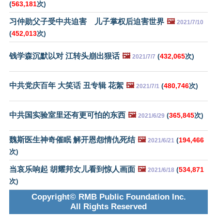
(
563,181
次)
习仲勋父子受中共迫害 儿子掌权后迫害世界
🖼️
2021/7/10
(
452,013
次)
钱学森沉默以对 江转头崩出狠话
🖼️
(
432,065
次)
2021/7/7
中共党庆百年 大笑话 丑专辑 花絮
🖼️
(
480,746
次)
2021/7/1
中共国实验室里还有更可怕的东西
🖼️
(
365,845
次)
2021/6/29
魏斯医生神奇催眠 解开恩怨情仇死结
🖼️
(
194,466
2021/6/21
次)
当哀乐响起 胡耀邦女儿看到惊人画面
🖼️
(
534,871
2021/6/18
次)
Copyright© RMB Public Foundation Inc.
All Rights Reserved