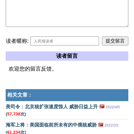
读者暱称:
读者留言
欢迎您的留言反馈。
相关文章：
美司令：北京核扩张速度惊人 威胁日益上升
🖼️
2022/4/5
(
57,738
次)
海军上将：美国面临前所未有的中俄核威胁
🖼️
2022/3/1
(
61,234
次)