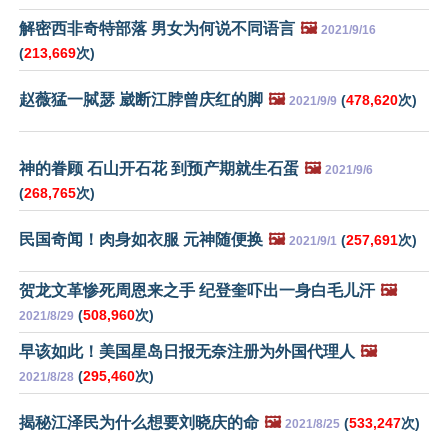
解密西非奇特部落 男女为何说不同语言
🖼️
2021/9/16
(
213,669
次)
赵薇猛一脦瑟 崴断江脖曾庆红的脚
🖼️
(
478,620
次)
2021/9/9
神的眷顾 石山开石花 到预产期就生石蛋
🖼️
2021/9/6
(
268,765
次)
民国奇闻！肉身如衣服 元神随便换
🖼️
(
257,691
次)
2021/9/1
贺龙文革惨死周恩来之手 纪登奎吓出一身白毛儿汗
🖼️
(
508,960
次)
2021/8/29
早该如此！美国星岛日报无奈注册为外国代理人
🖼️
(
295,460
次)
2021/8/28
揭秘江泽民为什么想要刘晓庆的命
🖼️
(
533,247
次)
2021/8/25