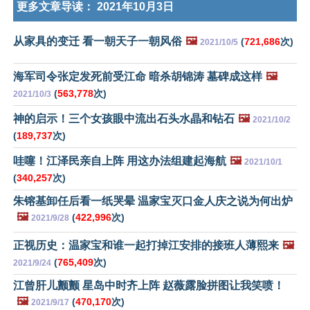
更多文章导读：
2021年10月3日
从家具的变迁 看一朝天子一朝风俗
🖼️
(
721,686
次)
2021/10/5
海军司令张定发死前受江命 暗杀胡锦涛 墓碑成这样
🖼️
(
563,778
次)
2021/10/3
神的启示！三个女孩眼中流出石头水晶和钻石
🖼️
2021/10/2
(
189,737
次)
哇噻！江泽民亲自上阵 用这办法组建起海航
🖼️
2021/10/1
(
340,257
次)
朱镕基卸任后看一纸哭晕 温家宝灭口金人庆之说为何出炉
🖼️
(
422,996
次)
2021/9/28
正视历史：温家宝和谁一起打掉江安排的接班人薄熙来
🖼️
(
765,409
次)
2021/9/24
江曾肝儿颤颤 星岛中时齐上阵 赵薇露脸拼图让我笑喷！
🖼️
(
470,170
次)
2021/9/17