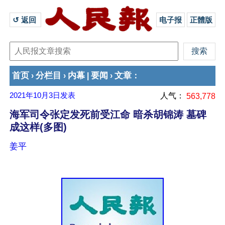
↺ 返回 
电子报
正體版
首页
分栏目
内幕
要闻
文章
›
›
|
›
：
2021年10月3日
发表
人气：
563,778
海军司令张定发死前受江命 暗杀胡锦涛 墓碑
成这样(多图)
姜平