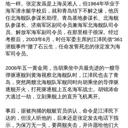
地一样。张定发虽是上海吴淞人，但1964年毕业于
海军潜水艇学校后，就和青岛结下不解之缘，他历
任北海舰队参谋长助理、青岛基地参谋长、北海舰
队参谋长、济南军区副司令员兼海军北海舰队司令
员、解放军海军副司令员，在那里根子很深。经过
考察后，2003年6月，时任军委主席的江泽民借“361
潜舰事件”撤了石云生，任命发誓死忠的张定发为海
军司令员。

2006年五一黄金周，当胡乘坐中共最先进的一艘导
弹驱逐舰到黄海视察北海舰队时，江泽民也去了青
岛，突然两艘北海舰队军舰同时向胡乘坐的导弹驱
逐舰开火，打死驱逐舰上五名海军战士。胡锦涛命
大逃过一劫，立刻乘舰上的直升飞机离开。

事后，据被拘捕的舰艇官员供认，命令是江泽民下
达的，但没人听他的，后来还是张定发去电话下指
示，为保万无一失，要两舰夹击，并许愿给他们大