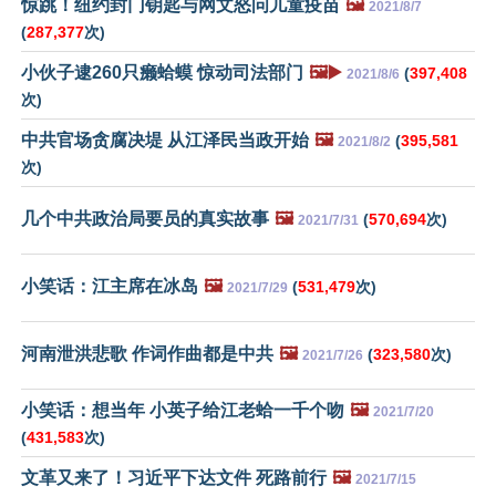
惊跳！纽约封门钥匙与网文怒问儿童疫苗
🖼️
2021/8/7
(
287,377
次)
小伙子逮260只癞蛤蟆 惊动司法部门
🖼️▶️
(
397,408
2021/8/6
次)
中共官场贪腐决堤 从江泽民当政开始
🖼️
(
395,581
2021/8/2
次)
几个中共政治局要员的真实故事
🖼️
(
570,694
次)
2021/7/31
小笑话：江主席在冰岛
🖼️
(
531,479
次)
2021/7/29
河南泄洪悲歌 作词作曲都是中共
🖼️
(
323,580
次)
2021/7/26
小笑话：想当年 小英子给江老蛤一千个吻
🖼️
2021/7/20
(
431,583
次)
文革又来了！习近平下达文件 死路前行
🖼️
2021/7/15