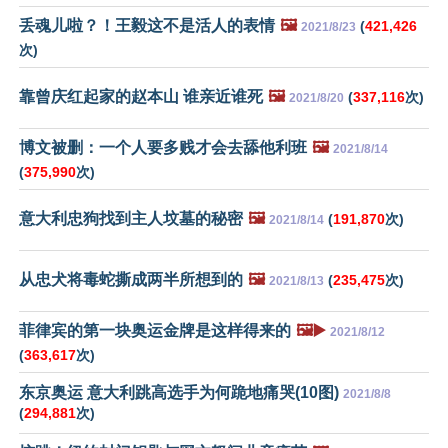
丢魂儿啦？！王毅这不是活人的表情
🖼️
(
421,426
2021/8/23
次)
靠曾庆红起家的赵本山 谁亲近谁死
🖼️
(
337,116
次)
2021/8/20
博文被删：一个人要多贱才会去舔他利班
🖼️
2021/8/14
(
375,990
次)
意大利忠狗找到主人坟墓的秘密
🖼️
(
191,870
次)
2021/8/14
从忠犬将毒蛇撕成两半所想到的
🖼️
(
235,475
次)
2021/8/13
菲律宾的第一块奥运金牌是这样得来的
🖼️▶️
2021/8/12
(
363,617
次)
东京奥运 意大利跳高选手为何跪地痛哭(10图)
2021/8/8
(
294,881
次)