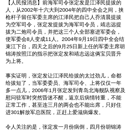
【人民报消息】前海军司令张定发是江泽民提拔的
人，从2002年十六大到2004年的四中全会之间，挟
枪杆子留任军委主席的江泽民把自己人乔清晨提拔
为空军司令，张定发提拔为海军司令员，靖志远提
拔为二炮司令员，并把这三个人全部塞进军委会，
使军委会8人变成11人。2004年9月19日四中全会结
束江下台，四天之后的9月25日新上任的军委主席胡
锦涛按照江的指示把张定发和靖志远这俩宝贝晋升
为上将。

事实证明，张定发让江泽民给拔的太过劲儿，命都
给拔短了，当军委委员、海军司令、上将仅仅一年
多一点儿，2006年1月张定发到青岛北海舰队视察及
慰问驻军时突然昏迷不醒，返京后病情转重，不能
正常工作，甚至连三月的两会也不能出席，只好住
进301解放军总医院，正赶上爱滋病爆发。

令人关注的是，张定发一月份病倒，四月份胡锦涛