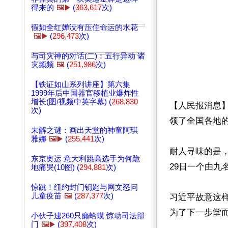
得来的
🖼️▶️
(
363,617
次)
假如全红婵没有压住命运的水花
🖼️▶️
(
296,473
次)
与司灾神的对话(二)：五行异动 诸
灾频频
🖼️
(
251,986
次)
【铁证如山系列讲座】第六集
1999年后中国器官移植业爆炸性
增长(图/视频中英字幕) (
268,830
【人民报消息
次)
领了全国各地的
未解之谜：画出天堂的神童阿琪
雅娜
🖼️▶️
(
255,441
次)
耐人寻味的是，
东京奥运 意大利跳高选手为何跪
29日一个由九
地痛哭(10图) (
294,881
次)
惊跳！纽约封门钥匙与网文怒问
儿童疫苗
🖼️
(
287,377
次)
习近平故意这
为了下一步堂而
小伙子逮260只癞蛤蟆 惊动司法部
门
🖼️▶️
(
397,408
次)