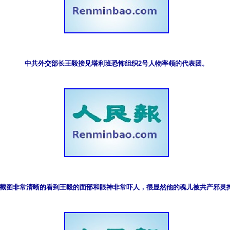
中共外交部长王毅接见塔利班恐怖组织2号人物率领的代表团。
截图非常清晰的看到王毅的面部和眼神非常吓人，很显然他的魂儿被共产邪灵