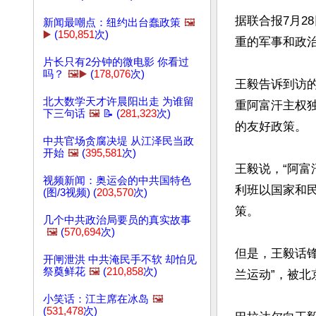
据联合报7月2
新闻最嘲点：纽约出台蠢政策
🖼️
▶️
(
150,851
次)
重的军事和政
片长只有2分钟的微电影 你看过
吗？
🖼️▶️
(
178,076
次)
王毅告诉到访
北大数学天才许晨阳出走 为谁留
重阿富汗主权
下三句话
🖼️
📝 (
281,323
次)
的友好政策。

中共官场贪腐决堤 从江泽民当政
开始
🖼️
(
395,581
次)
王毅说，“阿
视频新闻：奥运会的中共国特色
利班以国家和
(图/3视频) (
203,570
次)
策。

几个中共政治局要员的真实故事
🖼️
(
570,694
次)
但是，王毅话锋
开闸泄洪 中共淹民手不软 却怕见
祭奠鲜花
🖼️
(
210,858
次)
兰运动”，被北
小笑话：江主席在冰岛
🖼️
(
531,478
次)