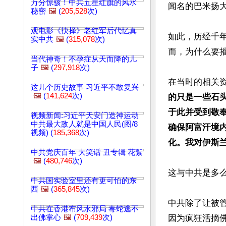
万分惊骇！中共五星红旗的风水
闻名的巴米扬
秘密
🖼️
(
205,528
次)
观电影《抉择》老红军后代忆真
如此，历经千
实中共
🖼️
(
315,078
次)
而，为什么要摧
当代神奇！不孕症从天而降的儿
子
🖼️
(
297,918
次)
在当时的相关资
这几个历史故事 习近平不敢复兴
🖼️
(
141,624
次)
的只是一些石
于此并受到敬
视频新闻:习近平天安门造神运动
中共最大敌人就是中国人民(图/8
确保阿富汗境
视频) (
185,368
次)
化。我对伊斯
中共党庆百年 大笑话 丑专辑 花絮
🖼️
(
480,746
次)
这与中共是多么
中共国实验室里还有更可怕的东
西
🖼️
(
365,845
次)
中共除了让被
中共在香港布风水邪局 毒蛇逃不
出佛掌心
🖼️
(
709,439
次)
因为疯狂活摘佛