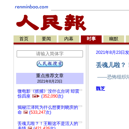
首页
要闻
内幕
时事
幽默
2021年8月23日
丢魂儿啦？
重点推荐文章
——恐怖组织
2021年8月23日
魏芝
微电影《抓捕》没什么台词 却震
惊四座
🖼️▶️
(
352,090
次)
揭秘江泽民为什么想要刘晓庆的
命
🖼️
(
533,247
次)
丢魂儿啦？！王毅这不是活人的
表情
🖼️
(
421,426
次)