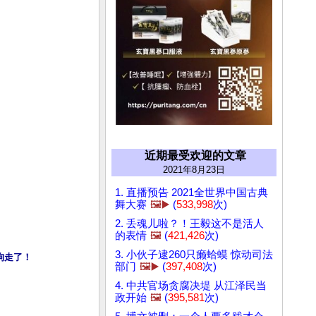
近期最受欢迎的文章
2021年8月23日
1. 直播预告 2021全世界中国古典
舞大赛
🖼️▶️
(
533,998
次)
2. 丢魂儿啦？！王毅这不是活人
的表情
🖼️
(
421,426
次)
3. 小伙子逮260只癞蛤蟆 惊动司法
拘走了！
部门
🖼️▶️
(
397,408
次)
4. 中共官场贪腐决堤 从江泽民当
政开始
🖼️
(
395,581
次)