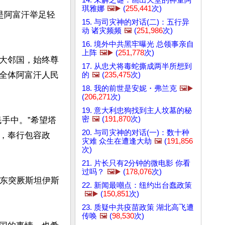
琪雅娜
🖼️▶️
(
255,441
次)
是阿富汗举足轻
15. 与司灾神的对话(二)：五行异
动 诸灾频频
🖼️
(
251,986
次)
16. 境外中共黑牢曝光 总领事亲自
上阵
🖼️▶️
(
251,778
次)
大邻国，始终尊
17. 从忠犬将毒蛇撕成两半所想到
全体阿富汗人民
的
🖼️
(
235,475
次)
18. 我的前世是安妮・弗兰克
🖼️▶️
(
206,271
次)
19. 意大利忠狗找到主人坟墓的秘
密
🖼️
(
191,870
次)
手中。”希望塔
20. 与司灾神的对话(一)：数十种
，奉行包容政
灾难 众生在遭逢大劫
🖼️
(
191,856
次)
21. 片长只有2分钟的微电影 你看
过吗？
🖼️▶️
(
178,076
次)
“东突厥斯坦伊斯
22. 新闻最嘲点：纽约出台蠢政策
🖼️▶️
(
150,851
次)
23. 质疑中共疫苗政策 湖北高飞遭
传唤
🖼️
(
98,530
次)