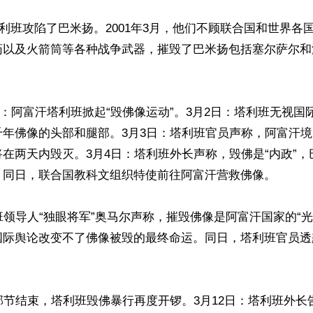
，塔利班攻陷了巴米扬。2001年3月，他们不顾联合国和世界各
药以及火箭筒等各种战争武器，摧毁了巴米扬包括塞尔萨尔和
27日：阿富汗塔利班掀起“毁佛像运动”。3月2日：塔利班无视
年佛像的头部和腿部。3月3日：塔利班官员声称，阿富汗境内
在两天内毁灭。3月4日：塔利班外长声称，毁佛是“内政”
。同日，联合国教科文组织特使前往阿富汗营救佛像。

班领导人“独眼将军”奥马尔声称，摧毁佛像是阿富汗国家的“光
国际舆论改变不了佛像被毁的最终命运。同日，塔利班官员透


邦节结束，塔利班毁佛暴行再度开锣。3月12日：塔利班外长