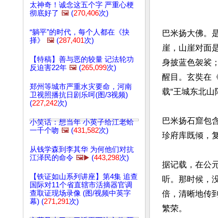
太神奇！诚念这五个字 严重心梗
彻底好了
🖼️
(
270,406
次)
“躺平”的时代，每个人都在《抉
巴米扬大佛。
择》
🖼️
(
287,401
次)
崖，山崖对面是
【特稿】善与恶的较量 记法轮功
身披蓝色袈裟；
反迫害22年
🖼️
(
265,099
次)
醒目。玄奘在
郑州等城市严重水灾要命，河南
载“王城东北山
卫视照播抗日剧乐呵(图/3视频)
(
227,242
次)
巴米扬石窟包含
小笑话：想当年 小英子给江老蛤
一千个吻
🖼️
(
431,582
次)
珍府库既倾，复
从钱学森到李其华 为何他们对抗
江泽民的命令
🖼️▶️
(
443,298
次)
据记载，在公元
【铁证如山系列讲座】第4集 追查
听。那时候，
国际对11个省直辖市活摘器官调
查取证现场录像 (图/视频中英字
倍，清晰地传
幕) (
271,291
次)
繁荣。
