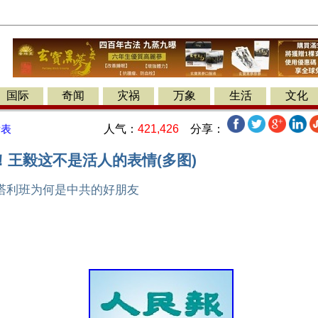
国际
奇闻
灾祸
万象
生活
文化
人气：
421,426
分享：
发表
！王毅这不是活人的表情(多图)
塔利班为何是中共的好朋友