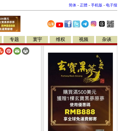
简体
-
正體
-
手机版
-
电子报
专题
寰宇
维权
视频
杂谈