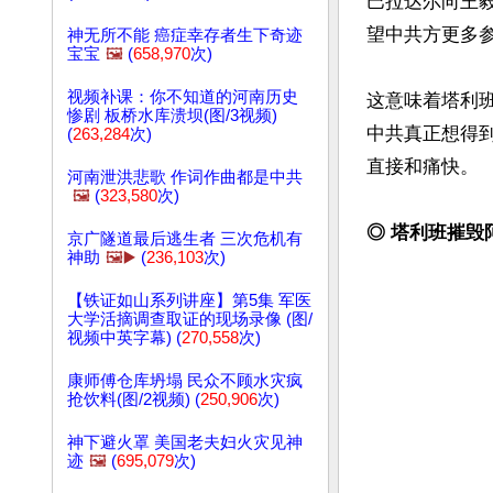
巴拉达尔向王
望中共方更多
神无所不能 癌症幸存者生下奇迹
宝宝
🖼️
(
658,970
次)
视频补课：你不知道的河南历史
这意味着塔利
惨剧 板桥水库溃坝(图/3视频)
中共真正想得
(
263,284
次)
直接和痛快。

河南泄洪悲歌 作词作曲都是中共
🖼️
(
323,580
次)
◎ 塔利班摧毁
京广隧道最后逃生者 三次危机有
神助
🖼️▶️
(
236,103
次)
【铁证如山系列讲座】第5集 军医
大学活摘调查取证的现场录像 (图/
视频中英字幕) (
270,558
次)
康师傅仓库坍塌 民众不顾水灾疯
抢饮料(图/2视频) (
250,906
次)
神下避火罩 美国老夫妇火灾见神
迹
🖼️
(
695,079
次)