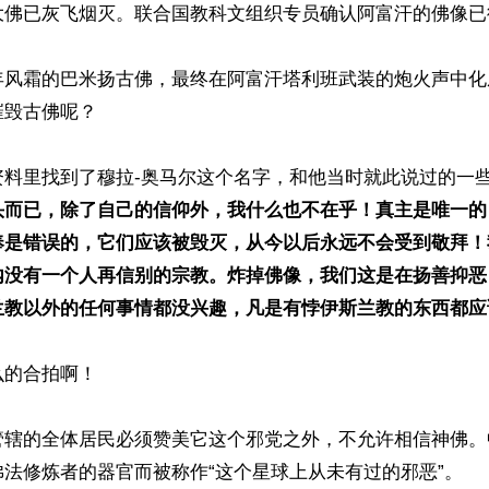
大佛已灰飞烟灭。联合国教科文组织专员确认阿富汗的佛像已
年风霜的巴米扬古佛，最终在阿富汗塔利班武装的炮火声中化
毁古佛呢？

料里找到了穆拉-奥马尔这个名字，和他当时就此说过的一些
头而已，除了自己的信仰外，我什么也不在乎！真主是唯一的
奉是错误的，它们应该被毁灭，从今以后永远不会受到敬拜！
内没有一个人再信别的宗教。炸掉佛像，我们这是在扬善抑恶
兰教以外的任何事情都没兴趣，凡是有悖伊斯兰教的东西都应
的合拍啊！

管辖的全体居民必须赞美它这个邪党之外，不允许相信神佛。
法修炼者的器官而被称作“这个星球上从未有过的邪恶”。
