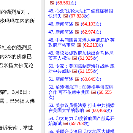
🖼️
(
68,561
次)
45. 心念"法轮大法好" 偏瘫症状很
国的强烈反对，
快消失
🖼️
(
67,828
次)
沙玛玛在内的所
46. 新闻简述
🖼️
(
64,103
次)
47. 新闻简述
🖼️
(
62,974
次)
48. 中共间谍冒充港人申请庇护 英
政府严格审查
🖼️
(
62,213
次)
国际社会的强烈反
49. 澳议员促政府加快出台马格尼
2/3的佛像已
茨基人权法
🖼️
(
61,925
次)
，巴米扬大佛无论
50. 专家：美国需制定海洋战略 应
对中共威胁
🖼️
(
61,155
次)
51. 新闻简述
🖼️
(
60,649
次)
52. 前澳洲总理：印澳携手供应链
荣”。3月6日：
合作 可不依赖中共国
🖼️
(
60,555
次)
露，巴米扬大佛
53. 美参议员提法案 打击中共捐赠
在美国大学的影响
🖼️
(
60,466
次)
54. 印太角力 印度首艘国产航母开
始海试
🖼️
(
59,763
次)
告诉安南，举世
55. 美联合英澳日 印太地区大规模