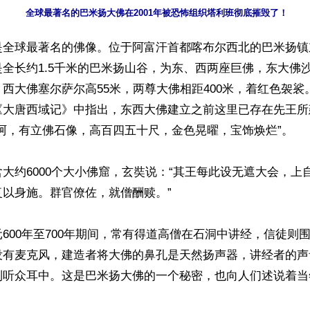
全球最著名的巴米扬大佛在2001年被恐怖组织塔利班彻底摧毁了！
是全球最著名的佛像。位于阿富汗首都喀布尔西北的巴米扬镇
全长约1.5千米的巴米扬山谷，为东、西两座巨佛，东大佛沙
西大佛塞尔萨尔高55米，两尊大佛相距400米，着红色袈裟
《大唐西域记》中指出，东西大佛建立之前这里已存在先王所
阿，有立佛石像，高百四五十尺，金色晃曜，宝饰焕烂”。

大约6000个大小佛窟，玄奘说：“其王每此设无遮大会，上
以身施。群官僚佐，就僧酬赎。”

600年至700年期间，常有得道高僧在石洞中讲经，信徒则
没有麦克风，建造者将大佛的鼻孔是天然扬声器，讲经者的声
到听众耳中。这是巴米扬大佛的一个秘密，也向人们述说着当