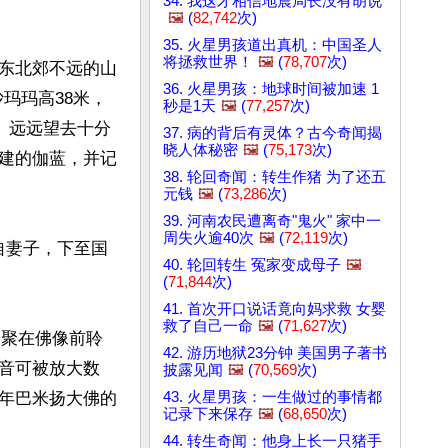
34. 我这才相信地震局长没有胡说
🖼️
(
82,742
次)
35. 火星男孩道出真机：中国圣人
将拯救世界！
🖼️
(
78,707
次)
东北郊不远的山
36. 火星男孩：地球时间被加速 1
玛玛高38米，
秒是1天
🖼️
(
77,257
次)
。远远望去十分
37. 病的背后有灵体？古今奇闻揭
晓人体秘密
🖼️
(
75,173
次)
建的伽蓝，并记
38. 轮回奇闻：转生作猪 为了还五
元钱
🖼️
(
73,286
次)
39. 河南农民遭离奇"鬼火" 家中一
周失火逾40次
🖼️
(
72,119
次)
自妻子，下至国
40. 轮回转生 冤家变成母子
🖼️
(
71,844
次)
41. 首次开口说话竟向妈求救 女婴
救了自己一命
🖼️
(
71,627
次)
围聚在佛像前聆
42. 游历地狱23分钟 美国男子著书
音可被放大数
披露见闻
🖼️
(
70,569
次)
43. 火星男孩：一生做过的事情都
年巴米扬大佛的
记录下来保存
🖼️
(
68,650
次)
44. 转生奇闻：他身上长一只猪手