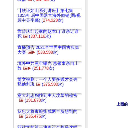
【铁证如山系列讲座】第七集
1999年后中国器官海外倾销(图/视
频中英字幕) (
274,929
次)
靠曾庆红起家的赵本山 谁亲近谁
死
🖼️
(
337,116
次)
直播预告 2021全世界中国古典舞
大赛
🖼️▶️
(
533,998
次)
境外中共黑牢曝光 总领事亲自上
阵
🖼️▶️
(
251,778
次)
博文被删：一个人要多贱才会去
舔他利班
🖼️
(
375,990
次)
意大利忠狗找到主人坟墓的秘密
🖼️
(
191,870
次)
上图的
从忠犬将毒蛇撕成两半所想到的
🖼️
(
235,475
次)
菲律宾的第一块奥运金牌是这样