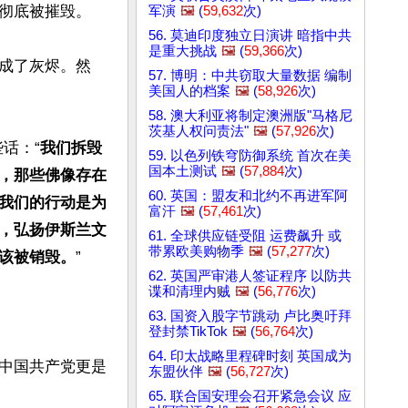
彻底被摧毁。

军演
🖼️
(
59,632
次)
56. 莫迪印度独立日演讲 暗指中共
是重大挑战
🖼️
(
59,366
次)
成了灰烬。然
57. 博明：中共窃取大量数据 编制
美国人的档案
🖼️
(
58,926
次)
58. 澳大利亚将制定澳洲版"马格尼
茨基人权问责法"
🖼️
(
57,926
次)
话：“
我们拆毁
59. 以色列铁穹防御系统 首次在美
国本土测试
🖼️
(
57,884
次)
，那些佛像存在
60. 英国：盟友和北约不再进军阿
我们的行动是为
富汗
🖼️
(
57,461
次)
，弘扬伊斯兰文
61. 全球供应链受阻 运费飙升 或
带累欧美购物季
🖼️
(
57,277
次)
该被销毁。
”

62. 英国严审港人签证程序 以防共
谍和清理内贼
🖼️
(
56,776
次)
63. 国资入股字节跳动 卢比奥吁拜
登封禁TikTok
🖼️
(
56,764
次)
64. 印太战略里程碑时刻 英国成为
中国共产党更是
东盟伙伴
🖼️
(
56,727
次)
65. 联合国安理会召开紧急会议 应