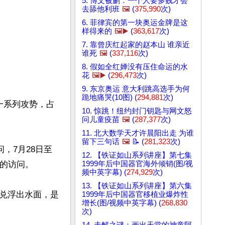
5. 博文被删：一个人要多贱才会
去舔他利班
🖼️
(
375,990
次)
6. 菲律宾的第一块奥运金牌是这
样得来的
🖼️▶️
(
363,617
次)
7. 靠曾庆红起家的赵本山 谁亲近
谁死
🖼️
(
337,116
次)
8. 假如全红婵没有压住命运的水
花
🖼️▶️
(
296,473
次)
9. 东京奥运 意大利跳高选手为何
跪地痛哭(10图) (
294,881
次)
一系列攻势，占
10. 惊跳！纽约封门钥匙与网文怒
问儿童疫苗
🖼️
(
287,377
次)
11. 北大数学天才许晨阳出走 为谁
留下三句话
🖼️
📝 (
281,323
次)
，7月28日至
12. 【铁证如山系列讲座】第七集
1999年后中国器官海外倾销(图/视
的访问。

频中英字幕) (
274,929
次)
13. 【铁证如山系列讲座】第六集
兑浮出水面，是
1999年后中国器官移植业爆炸性
增长(图/视频中英字幕) (
268,830
次)
14. 未解之谜：画出天堂的神童阿