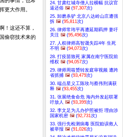
国的事情，也希
24. 甘肃红城寺僧人拉横幅 抗议官
逼还俗
🖼️
(
97,307
次)
挥更大作用。

25. 卸磨杀驴 北京八达岭山庄遭强
拆
🖼️
(
95,811
次)
啊！这还不算，
26. 律师常玮平再遭延期羁押 妻吁
关注
🖼️
(
95,496
次)
国偷窃技术来的
27. 人权律师高智晟失踪4年 生死
不明
🖼️
(
94,073
次)
28. 打疫苗致死 家属在南宁医院前
维权
🖼️
(
94,057
次)
29. 律师周筱赟转发庭审视频 遭跨
省抓捕
🖼️
(
93,479
次)
30. 端点星义工陈玫与蔡伟刑满获
释
🖼️
(
93,455
次)
31. 张展绝食命危 海内外发起联署
吁放人
🖼️
(
93,399
次)
32. 李文足为儿办护照被拒 理由涉
国家机密
🖼️
(
92,731
次)
33. 强行先检测病毒 医院贻误救人
被举报
🖼️
(
91,026
次)