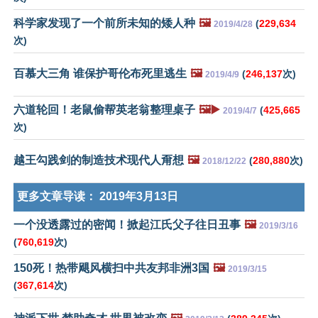
科学家发现了一个前所未知的矮人种
🖼️
(
229,634
2019/4/28
次)
百慕大三角 谁保护哥伦布死里逃生
🖼️
(
246,137
次)
2019/4/9
六道轮回！老鼠偷帮英老翁整理桌子
🖼️▶️
(
425,665
2019/4/7
次)
越王勾践剑的制造技术现代人甭想
🖼️
(
280,880
次)
2018/12/22
更多文章导读：
2019年3月13日
一个没透露过的密闻！掀起江氏父子往日丑事
🖼️
2019/3/16
(
760,619
次)
150死！热带飓风横扫中共友邦非洲3国
🖼️
2019/3/15
(
367,614
次)