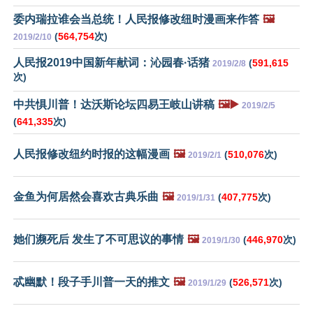
委内瑞拉谁会当总统！人民报修改纽时漫画来作答
🖼️
(
564,754
次)
2019/2/10
人民报2019中国新年献词：沁园春·话猪
(
591,615
2019/2/8
次)
中共惧川普！达沃斯论坛四易王岐山讲稿
🖼️▶️
2019/2/5
(
641,335
次)
人民报修改纽约时报的这幅漫画
🖼️
(
510,076
次)
2019/2/1
金鱼为何居然会喜欢古典乐曲
🖼️
(
407,775
次)
2019/1/31
她们濒死后 发生了不可思议的事情
🖼️
(
446,970
次)
2019/1/30
忒幽默！段子手川普一天的推文
🖼️
(
526,571
次)
2019/1/29