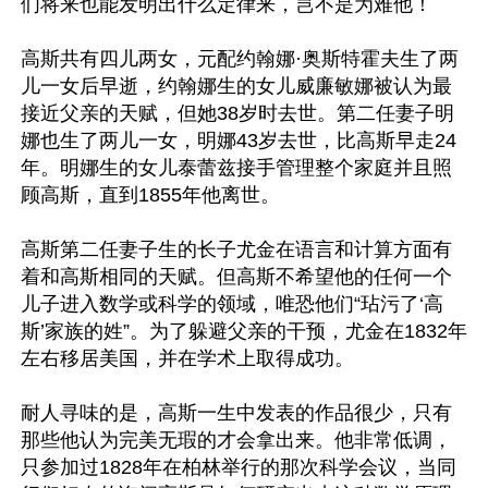
们将来也能发明出什么定律来，岂不是为难他！

高斯共有四儿两女，元配约翰娜·奥斯特霍夫生了两
儿一女后早逝，约翰娜生的女儿威廉敏娜被认为最
接近父亲的天赋，但她38岁时去世。第二任妻子明
娜也生了两儿一女，明娜43岁去世，比高斯早走24
年。明娜生的女儿泰蕾兹接手管理整个家庭并且照
顾高斯，直到1855年他离世。

高斯第二任妻子生的长子尤金在语言和计算方面有
着和高斯相同的天赋。但高斯不希望他的任何一个
儿子进入数学或科学的领域，唯恐他们“玷污了‘高
斯’家族的姓”。为了躲避父亲的干预，尤金在1832年
左右移居美国，并在学术上取得成功。

耐人寻味的是，高斯一生中发表的作品很少，只有
那些他认为完美无瑕的才会拿出来。他非常低调，
只参加过1828年在柏林举行的那次科学会议，当同