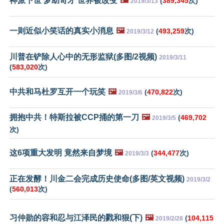
神派下世 梦助奇才 世界被改变
🖼️
(
389,345
次)
2019/3/13
一则近似小笑话的真实小消息
🖼️
(
493,259
次)
2019/3/12
川普在铲除人心中的无形监狱(多图/2视频)
2019/3/11
(
583,020
次)
中共和马杜罗互开一个玩笑
🖼️
(
470,822
次)
2019/3/6
拥抱中共！特斯拉被CCP捅的第一刀
🖼️
(
469,702
2019/3/5
次)
这6项重大发明 竟然来自梦境
🖼️
(
344,477
次)
2019/3/3
正在发酵！川金二会完成历史使命(多图/英文视频)
2019/3/2
(
560,013
次)
习仲勋的容和忍与江泽民的戮和狠(下)
🖼️
(
104,115
2019/2/28