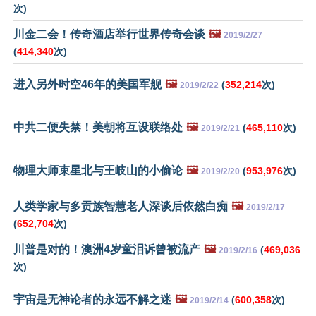
次)
川金二会！传奇酒店举行世界传奇会谈
🖼️
2019/2/27
(
414,340
次)
进入另外时空46年的美国军舰
🖼️
(
352,214
次)
2019/2/22
中共二便失禁！美朝将互设联络处
🖼️
(
465,110
次)
2019/2/21
物理大师束星北与王岐山的小偷论
🖼️
(
953,976
次)
2019/2/20
人类学家与多贡族智慧老人深谈后依然白痴
🖼️
2019/2/17
(
652,704
次)
川普是对的！澳洲4岁童泪诉曾被流产
🖼️
(
469,036
2019/2/16
次)
宇宙是无神论者的永远不解之迷
🖼️
(
600,358
次)
2019/2/14