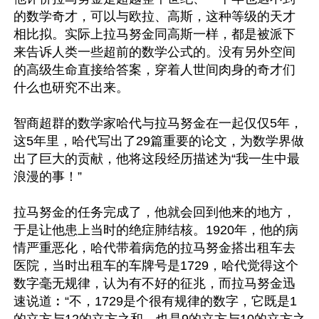
的数学奇才，可以与欧拉、高斯，这种等级的天才
相比拟。实际上拉马努金同高斯一样，都是被派下
来告诉人类一些超前的数学公式的。没有另外空间
的高级生命直接给答案，穿着人世间肉身的奇才们
什么也研究不出来。

智商超群的数学家哈代与拉马努金在一起仅仅5年，
这5年里，哈代写出了29篇重要的论文，为数学界做
出了巨大的贡献，他将这段经历描述为“我一生中最
浪漫的事！” 

拉马努金的任务完成了，他就会回到他来的地方，
于是让他患上当时的绝症肺结核。1920年，他的病
情严重恶化，哈代带着病危的拉马努金搭出租车去
医院，当时出租车的车牌号是1729，哈代觉得这个
数字毫无规律，认为有不好的征兆，而拉马努金迅
速说道︰“不，1729是个很有规律的数字，它既是1
的立方与12的立方之和，也是9的立方与10的立方之