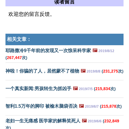
读者留言
欢迎您的留言反馈。
相关文章：
耶路撒冷9千年前的发现又一次惊呆科学家
🖼️
2019/8/12
(
267,447
次)
神啦！你骗的了人，居然蒙不了植物
🖼️
(
231,275
次)
2019/8/8
一个真实新闻:男孩转生为抓凶手
🖼️
(
215,834
次)
2019/7/5
智利1.5万年的脚印 被榆木脑袋否决
🖼️
(
215,878
次)
2019/6/7
老妇一生无痛感 医学家的解释笑死人
🖼️
(
232,849
2019/6/6
次)