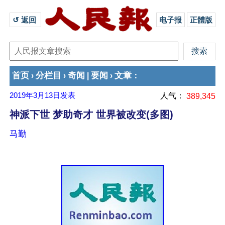
↺ 返回 
电子报
正體版
首页
分栏目
奇闻
要闻
文章
›
›
|
›
：
2019年3月13日
发表
人气：
389,345
神派下世 梦助奇才 世界被改变(多图)
马勤