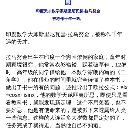
印度天才数学家斯里尼瓦瑟·拉马努金

被称作千年一遇。
印度数学大师斯里尼瓦瑟·拉马努金，被称作千年一
遇的天才。 

拉马努金出生在印度一个穷困潦倒的家庭，童年时
期家境很穷，他常常衣衫褴褛、踩着破草鞋，12岁
时，高年级的同学借给他一本数学家朗内写的《三
角学》，他在很短的时间里就完全读懂了整本书，
做出了书中所有的问题，还推导出了欧拉公式︰eix
=cosx+isinx，他的数学天赋匪夷所思，即使只是看
看教科书，就能发现新定理。这个不用羡慕，也不
要妒忌，他是有使命来的，是被派下来透露给人类
一些信息。这样的人连活多大岁数都是定好的了，
任务完成了就得走。当然他自己不知道。 
