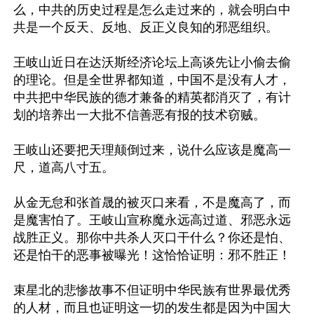
么，中共的历史过程是怎么走过来的，就会明白中
共是一个反天、反地、反正义良知的邪恶组织。

王岐山近日在达沃斯经济论坛上高谈先让小偷去偷
的理论。但是全世界都知道，中国不是没有人才，
中共把中华民族的德才兼备的精英都消灭了，有计
划的培养出一大批不信善恶有报的技术窃贼。

王岐山还要把天理颠倒过来，说什么应该是魔高一
尺，道高八寸五。

从金无怠和张首晟的被灭口来看，不是魔高了，而
是魔害怕了。王岐山宣称魔永远高过道、邪恶永远
战胜正义。那你中共杀人灭口干什么？你还是怕、
还是怕干的恶事被曝光！这恰恰证明：邪不胜正！

束星北的悲惨故事不但证明中华民族有世界最优秀
的人材，而且也证明这一切的发生都是因为中国大