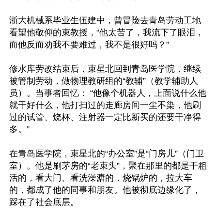
浙大机械系毕业生伍建中，曾冒险去青岛劳动工地
看望他敬仰的束教授，“他太苦了，我流下了眼泪，
而他反而劝我不要难过，我不是很好吗？”

修水库劳改结束后，束星北回到青岛医学院，继续
被管制劳动，做物理教研组的“教辅”（教学辅助人
员）。当事者回忆： “他像个机器人，上面说什么他
就干好什么，他打扫过的走廊房间一尘不染，他刷
过的试管、烧杯、注射器一定比新买的还要干净得
多。”

在青岛医学院，束星北的“办公室”是“门房儿”（门卫
室）。他是刷茅房的“老束头”，聚在那里的都是干粗
活的，看大门、看洗澡溏的，烧锅炉的，拉大车
的，都成了他的同事和朋友。他被彻底边缘化了，
踩在了社会底层。
