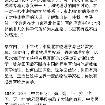
湄潭专程到永兴来一天，和物理系的同学讨论。在
一对一师生密切教学的关系下，束老师“帮助我建立
了对整体物理的认识、了解和自信，使我一生受
益。”李政道在为《束星北档案》写的序言中说：“想
起他非凡的科学气质和为人品格，心里真有说不出
的感觉。”

早在四、五十年代，束星北在物理学界已如雷贯
耳。1937年，世界物理界权威、丹麦物理学家、诺
贝尔物理学奖获得者尼耳斯·玻尔受邀到访浙江大
学。玻尔回国后不断有中国的师生写信向他请教如
何学物理、如何出国深造。玻尔回信说，你们有束
星北、王淦昌这样世界一流的物理学家在，你没有
必要来欧洲留学。

1949年10月，中共用“邪、骗、煽、斗、抢、痞、
间、灭、控”的邪恶手段窃取了大陆的政权。中华民