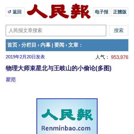
↺ 返回 
电子报
正體版
首页
分栏目
内幕
要闻
文章
›
›
|
›
：
2019年2月20日
发表
人气：
953,976
物理大师束星北与王岐山的小偷论(多图)
瞿咫