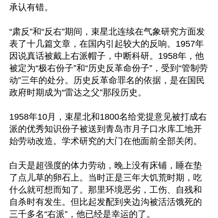
承认有错。

“肃反”和“反右”期间，束星北连续在气象研究方面发
表了十几篇文章，在国内引起较大的反响。1957年
因说真话被戴上右派帽子，中断科研。1958年，他
被定为“极右份子”和“历史反革命份子”，受到“管制劳
动”三年的处分。历史反革命罪名的依据，是在国民
政府时期成为“雷达之父”那段历史。

1958年10月，束星北和1800名给党提意见被打成右
派的优秀知识份子被送到青岛市月子口水库工地开
始劳动改造。学术研究的大门在他面前全部关闭。

白天是超强度的体力劳动，晚上没有床铺，睡在垫
了点儿草的卵石上。当时正是三年大饥荒时期，吃
什么就可想而知了。那里环境恶劣，工伤、自残和
自杀时有发生。但比起发配到夹边沟被活活饿死的
三千多名“右派”，他已经是幸运的了。
