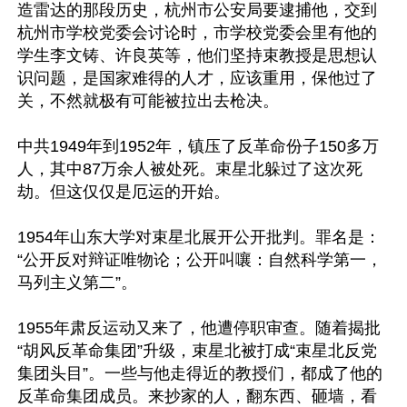
造雷达的那段历史，杭州市公安局要逮捕他，交到
杭州市学校党委会讨论时，市学校党委会里有他的
学生李文铸、许良英等，他们坚持束教授是思想认
识问题，是国家难得的人才，应该重用，保他过了
关，不然就极有可能被拉出去枪决。

中共1949年到1952年，镇压了反革命份子150多万
人，其中87万余人被处死。束星北躲过了这次死
劫。但这仅仅是厄运的开始。

1954年山东大学对束星北展开公开批判。罪名是：
“公开反对辩证唯物论；公开叫嚷：自然科学第一，
马列主义第二”。

1955年肃反运动又来了，他遭停职审查。随着揭批
“胡风反革命集团”升级，束星北被打成“束星北反党
集团头目”。一些与他走得近的教授们，都成了他的
反革命集团成员。来抄家的人，翻东西、砸墙，看