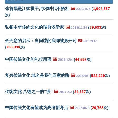
张首晟是江家棋子,与邓时代不搭杠
🖼️
(
1,004,837
2019/1/24
次)
弘扬中华传统文化的瑞典汉学家
🖼️
(
39,603
次)
2018/11/29
金无怠的启示：当间谍的底牌被掀开时
🖼️
2017/11/1
(
753,896
次)
中国传统文化的礼仪用语
🖼️
(
44,598
次)
2016/12/4
复兴传统文化 地名是我们回家的路
🖼️
(
522,229
次)
2016/6/5
传统文化 八德之一的“悌”
🖼️
(
24,357
次)
2016/2/2
中国传统文化有望成为高考新考点
🖼️
(
20,768
次)
2015/4/28