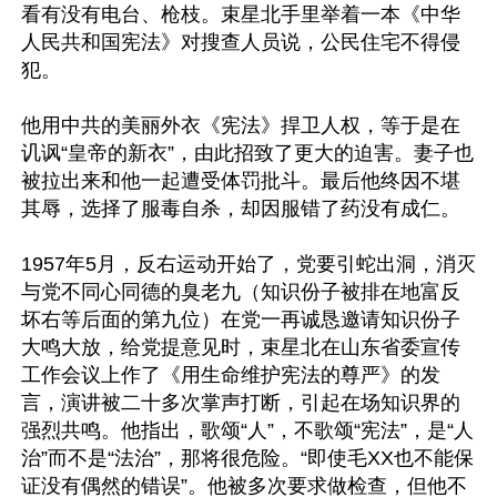
看有没有电台、枪枝。束星北手里举着一本《中华
人民共和国宪法》对搜查人员说，公民住宅不得侵
犯。

他用中共的美丽外衣《宪法》捍卫人权，等于是在
讥讽“皇帝的新衣”，由此招致了更大的迫害。妻子也
被拉出来和他一起遭受体罚批斗。最后他终因不堪
其辱，选择了服毒自杀，却因服错了药没有成仁。

1957年5月，反右运动开始了，党要引蛇出洞，消灭
与党不同心同德的臭老九（知识份子被排在地富反
坏右等后面的第九位）在党一再诚恳邀请知识份子
大鸣大放，给党提意见时，束星北在山东省委宣传
工作会议上作了《用生命维护宪法的尊严》的发
言，演讲被二十多次掌声打断，引起在场知识界的
强烈共鸣。他指出，歌颂“人”，不歌颂“宪法”，是“人
治”而不是“法治”，那将很危险。“即使毛XX也不能保
证没有偶然的错误”。他被多次要求做检查，但他不