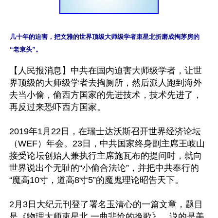
几十年的迫害，把文雅的世界顶级大师级学者束星北折磨成掏茅房的
“老束头”。
【人民报消息】中共在国内迫害大师级学者，让世
界顶级的大师级学者去掏厕所，然后派人跑到海外
去当小偷，偷西方国家的先进技术，技术先进了，
再反过来恐吓西方国家。

2019年1月22日，在瑞士达沃斯召开世界经济论坛
（WEF）年会。23日，中共国家终身副主席王岐山
接受论坛创始人兼执行主席施瓦布的提问时，就向
世界说出个无耻的“小偷合法论”，并把中共奉行的
“魔高10寸，道高8寸5”的魔鬼理论昭告天下。

2月3日大纪元刊登了署名玉清心的一篇文章，题目
是《物理大师束星北 一曲悲怆的挽歌》，说的是美