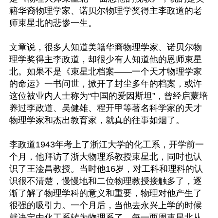
籍华裔物理学家、诺贝尔物理学奖得主李政道的老
师束星北的悲惨一生。

文章说，很多人知道美籍华裔物理学家、诺贝尔物
理学奖得主李政道，却很少有人知道他的恩师束星
北。如果不是《束星北档案——一个天才物理学家
的命运》一书问世，掀开了封尘多年的档案，或许
这位被业内人士称为“中国的爱因斯坦”，曾经启蒙培
养过李政道、吴健雄、程开甲等著名科学家的天才
物理学家和杰出教育家，就真的往事如烟了。

李政道1943年考上了浙江大学的化工系，开学前一
个月，他拜访了浙大物理系教授束星北，同时也认
识了王淦昌教授。当时他16岁，对工科和理科的认
识很不清楚，慢慢地和二位物理教授接触多了，逐
渐了解了物理学科的意义和重要，物理对他产生了
很强的吸引力。一个月后，当他去永兴上学的时候
就决定由化工系转为物理系了。每一两周束星北从