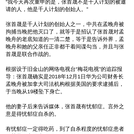
“我今天再次重申的是，张首晟不是千人计划的被邀
请的人，他是千人计划的创始人。”

张首晟是千人计划的创始人之一，中共在孟晚舟被
拘捕当晚把他灭口了，就等于是招认了张首晟对孟
晚舟的老底知道的一清二楚，等于是告诉外界，孟
晚舟和她的父亲任正非都干着间谍勾当，并且与张
首晟是联合作战的。

根据设于旧金山的网络电视台“梅花电视”的追踪报
导：张首晟确实是2018年12月1日华为公司财务长
孟晚舟被加拿大司法机构根据美国的要求逮捕后，
于当晚从19楼坠下身亡。

他的妻子后来告诉媒体，张首晟有忧郁症。言外之
意是得忧郁症自杀的。

有忧郁症一定得吃药，到了自杀程度的忧郁症患者