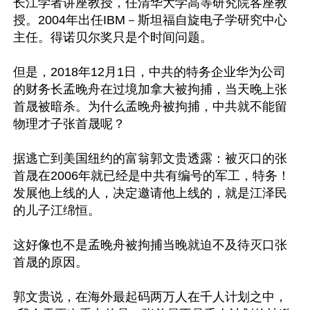
长江学者讲座教授，任清华大学高等研究院客座教
授。2004年出任IBM－斯坦福自旋电子学研究中心
主任。得诺贝尔奖只是个时间问题。

但是，2018年12月1日，中共的特务企业华为公司
的财务长孟晚舟在过境加拿大被拘捕，当天晚上张
首晟被暗杀。为什么孟晚舟被拘捕，中共就不能留
物理才子张首晟呢？

据逃亡到美国纽约的富翁郭文贵透露：被灭口的张
首晟在2006年就已经是中共有编号的军工，特务！
发展他上线的人，决定邀请他上线的，就是江泽民
的儿子江绵恒。

这好像也不是孟晚舟被拘捕当晚就迫不及待灭口张
首晟的原因。

郭文贵说，在海外最起码两万人在千人计划之中，