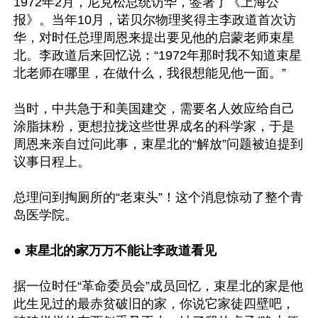
1972年2月，尼克松总统访华，签署了《上海公
报》。当年10月，诺贝尔物理奖得主李政道首次访
华，对时任总理周恩来提出要见他的启蒙老师束星
北。李政道后来回忆说：“1972年那时我不知道束星
北老师在哪里，在做什么，我很想能见他一面。”

当时，中共急于和美国建交，需要名人效应给自己
涂脂抹粉，更想拉拢这些世界成名的科学家，于是
周恩来亲自过问此事，束星北的“解放”问题被迫提到
议事日程上。

总理问到掏厕所的“老束头”！这个消息惊动了整个青
岛医学院。

●
 束星北的家万万不能让李政道看见
据一位时任“革命委员会”成员回忆，束星北的家是他
此生见过的最赤贫破旧的家，你说它家徒四壁吧，