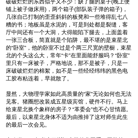
破破烂烂的东西似乎又不少：缺了腿的桌子(晚上便
铺上被子做床用)，两个箱子(部队装子弹的箱子)，
几张自己打制的歪歪斜斜的板凳和一些堆得乱七八
糟的书；地板虽是水泥的，可是到处都是裂缝，客
厅中间还有一个大洞，大得能陷下腿去，上面盖着
一张三合板，简直就是个陷阱，最不堪的是束星北
的“卧室”，他的卧室不过是个两三尺宽的壁橱，束星
北的个头这么大，常年“卡”在里面能舒服吗？“卧室”
里只有一床被子，严格地说，那不是被子，只是一
床破破烂烂的棉絮，如不是一些经经纬纬的黑色电
工胶布粘连着，早就散了。

显然，大物理学家如此高质量的“家”无论如何也无法
见客。猪圈想改装成五星级宾馆，硬件不行。马上
给束星北换个象样的房子？“革委会”也不心甘情愿。
最后，以束星北身体不适为由推掉了这对师生此生
的最后一次会见。
