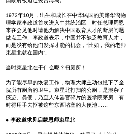
国政府被迫迁去台湾岛。

1972年10月，出生和成长在中华民国的美籍华裔物
理学家李政道首次进入中共统治区。时任总理周恩
来在会见他时请他为解决中国教育人才的断层问题
做点工作。李政道表示，中国并不缺乏教育人才，
而是没有给他们发挥才能的机会，“比如，我的老师
束星北就在国内”。

当时束星北在干什么呢？扫厕所！

为了能尽早的恢复工作，物理大师主动包揽下了全
院所有厕所的卫生。束星北打扫的公厕，是混杂了
痰迹、粪便，乃至人体器官碎片的医学院茅房，有
时得用手去抠被这些东西堵塞的大便池……

●
 李政道求见启蒙恩师束星北