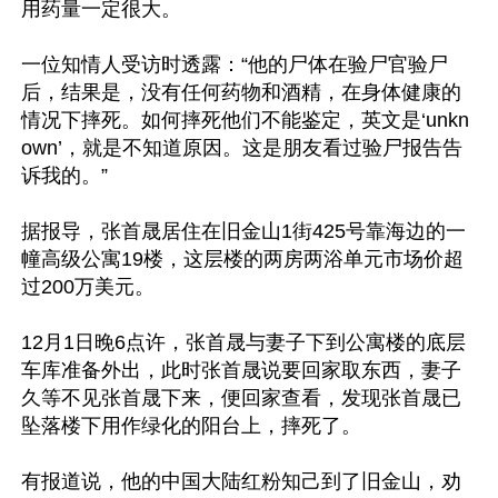
用药量一定很大。

一位知情人受访时透露：“他的尸体在验尸官验尸
后，结果是，没有任何药物和酒精，在身体健康的
情况下摔死。如何摔死他们不能鉴定，英文是‘unkn
own’，就是不知道原因。这是朋友看过验尸报告告
诉我的。”

据报导，张首晟居住在旧金山1街425号靠海边的一
幢高级公寓19楼，这层楼的两房两浴单元市场价超
过200万美元。

12月1日晚6点许，张首晟与妻子下到公寓楼的底层
车库准备外出，此时张首晟说要回家取东西，妻子
久等不见张首晟下来，便回家查看，发现张首晟已
坠落楼下用作绿化的阳台上，摔死了。

有报道说，他的中国大陆红粉知己到了旧金山，劝