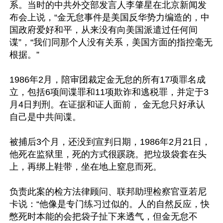
系。当时的中共外交部发言人李肇星在北京新闻发
布会上说，“金无怠事件是美国反华势力编造的，中
国政府爱好和平，从来没有向美国派遣过任何间
谍”，“我们同那个人没有关系，美国方面的指控毫无
根据。”

1986年2月，陪审团裁定金无怠的所有17项罪名成
立，包括6项间谍罪和11项欺诈和逃税罪，并定于3
月4日判刑。在证据和证人面前， 金无怠只好承认
自己是中共间谍。 

被捕后3个月，还没到宣判日期，1986年2月21日，
他死在监狱里，死的方式很蹊跷。把垃圾袋套在头
上，再绑上鞋带，坐在地上窒息而死。

负责此案的检方法律顾问、联邦助理检察官亚若尼
卡说：“他像是专门练习过似的。人的自然反应，快
憋死时本能的会把袋子扯下来透气，但金无怠不