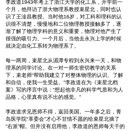
李政道1943年考上了浙江大学的化工系，开学前一
个月，他拜访了浙大物理系教授束星北，同时也认
识了王淦昌教授。当时他16岁，对工科和理科的认
识很不清楚，慢慢地和二位物理教授接触多了，逐
渐了解了物理学科的意义和重要，物理对他产生了
很强的吸引力。一个月后，当他去永兴上学的时候
就决定由化工系转为物理系了。

每一两周，束星北从湄潭专程到永兴来一天，和物
理系的同学讨论。在一对一师生密切教学的关系
下，束老师“帮助我建立了对整体物理的认识、了解
和自信，使我一生受益。”李政道在为《束星北档
案》写的序言中说：“想起他非凡的科学气质和为人
品格，心里真有说不出的感觉。”

李政道求见恩师不得，返回美国。一年多之后，青
岛医学院“革委会”才心不甘情不愿的给束星北摘了
“右派”帽。但并没有启用他，李政道的恩师每天干的