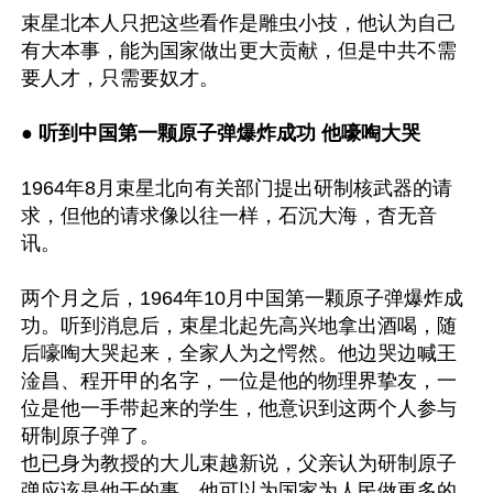
束星北本人只把这些看作是雕虫小技，他认为自己
有大本事，能为国家做出更大贡献，但是中共不需
要人才，只需要奴才。

●
 听到中国第一颗原子弹爆炸成功 他嚎啕大哭
1964年8月束星北向有关部门提出研制核武器的请
求，但他的请求像以往一样，石沉大海，杳无音
讯。

两个月之后，1964年10月中国第一颗原子弹爆炸成
功。听到消息后，束星北起先高兴地拿出酒喝，随
后嚎啕大哭起来，全家人为之愕然。他边哭边喊王
淦昌、程开甲的名字，一位是他的物理界挚友，一
位是他一手带起来的学生，他意识到这两个人参与
研制原子弹了。

也已身为教授的大儿束越新说，父亲认为研制原子
弹应该是他干的事，他可以为国家为人民做更多的