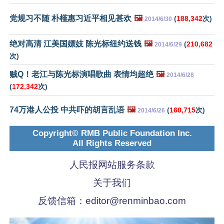
党规习不随 朴槿惠习近平相见甚欢
🖼️
(
188,342
次)
2014/6/30
绝对高清 江美国嫖妓 陈光标纽约送钱
🖼️
(
210,682
2014/6/29
次)
贼Q！老江与陈光标演唱歌曲 表情均超绝
🖼️
2014/6/28
(
172,342
次)
74万港人公投 中共吓的胡言乱语
🖼️
(
160,715
次)
2014/6/26
Copyright© RMB Public Foundation Inc.
All Rights Reserved
人民报网站服务条款
关于我们
反馈信箱：
editor@renminbao.com