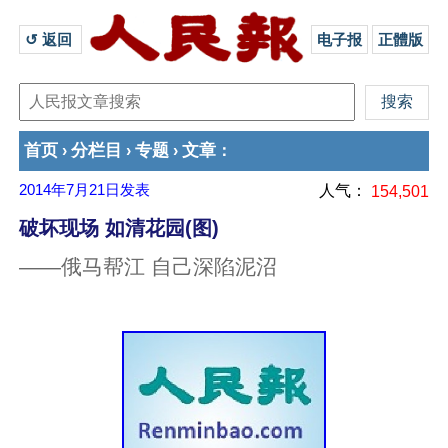
↺ 返回 
电子报
正體版
首页
分栏目
专题
文章
›
›
›
：
2014年7月21日
发表
人气：
154,501
破坏现场 如清花园(图)
——俄马帮江 自己深陷泥沼