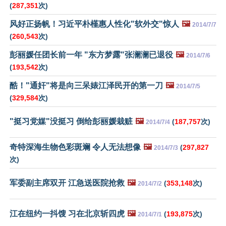
(
287,351
次)
风好正扬帆！习近平朴槿惠人性化"软外交"惊人
🖼️
2014/7/7
(
260,543
次)
彭丽媛任团长前一年 "东方梦露"张澜澜已退役
🖼️
2014/7/6
(
193,542
次)
酷！"通奸"将是向三呆婊江泽民开的第一刀
🖼️
2014/7/5
(
329,584
次)
"挺习党媒"没挺习 倒给彭丽媛栽赃
🖼️
(
187,757
次)
2014/7/4
奇特深海生物色彩斑斓 令人无法想像
🖼️
(
297,827
2014/7/3
次)
军委副主席双开 江急送医院抢救
🖼️
(
353,148
次)
2014/7/2
江在纽约一抖馊 习在北京斩四虎
🖼️
(
193,875
次)
2014/7/1