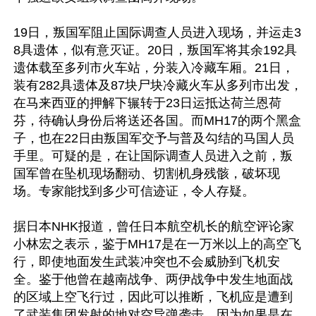
19日，叛国军阻止国际调查人员进入现场，并运走3
8具遗体，似有意灭证。20日，叛国军将其余192具
遗体载至多列市火车站，分装入冷藏车厢。21日，
装有282具遗体及87块尸块冷藏火车从多列市出发，
在马来西亚的押解下辗转于23日运抵达荷兰恩荷
芬，待确认身份后将送还各国。而MH17的两个黑盒
子，也在22日由叛国军交予与普及勾结的马国人员
手里。可疑的是，在让国际调查人员进入之前，叛
国军曾在坠机现场翻动、切割机身残骸，破坏现
场。专家能找到多少可信迹证，令人存疑。

据日本NHK报道，曾任日本航空机长的航空评论家
小林宏之表示，鉴于MH17是在一万米以上的高空飞
行，即使地面发生武装冲突也不会威胁到飞机安
全。鉴于他曾在越南战争、两伊战争中发生地面战
的区域上空飞行过，因此可以推断，飞机应是遭到
了武装集团发射的地对空导弹袭击。因为如果是在