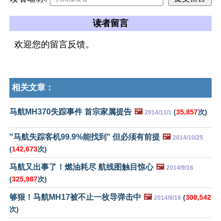
读者留言
欢迎您的留言反馈。
相关文章：
马航MH370失踪事件 首宗家属提告
🖼️
(
35,857
次)
2014/11/1
"马航失踪客机99.9%能找到" 但必须有前提
🖼️
2014/10/25
(
142,673
次)
马航又出事了！燃油耗尽 航线图触目惊心
🖼️
2014/9/16
(
325,987
次)
够狠！马航MH17被不止一枚导弹击中
🖼️
(
308,542
2014/9/16
次)