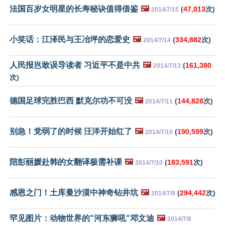
法国百岁女明星的长寿秘诀值得借鉴
🖼️
(
47,013
次)
2014/7/15
小笑话：江泽民与王冶坪的恋爱史
🖼️
(
334,882
次)
2014/7/14
人民报岂敢误导读者 习近平不是中共
🖼️
(
161,380
2014/7/13
次)
德国足球完胜巴西 默克尔功不可没
🖼️
(
144,828
次)
2014/7/11
别急！党弱了的时候 汪洋开始红了
🖼️
(
190,599
次)
2014/7/10
陪彭丽媛赴韩的女翻译极需补课
🖼️
(
183,591
次)
2014/7/10
感恩之门！土库曼沙漠中神奇钻井坑
🖼️
(
294,442
次)
2014/7/9
罕见图片：动物世界的"河东狮吼"邓文迪
🖼️
2014/7/8