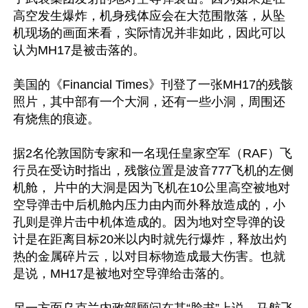
高空发生爆炸，机身残体应会在大范围散落，从坠
机现场的画面来看，实际情况并非如此，因此可以
认为MH17是被击落的。

美国的《Financial Times》刊登了一张MH17的残骸
照片，其中部有一个大洞，还有一些小洞，周围还
有烧焦的痕迹。

据2名伦敦国防专家和一名现任皇家空军（RAF）飞
行员在受访时指出，残骸位置是波音777飞机的左侧
机舱， 片中的大洞是因为飞机在10公里高空被地对
空导弹击中后机舱内压力由内而外释放造成的，小
孔则是弹片击中机体造成的。因为地对空导弹的设
计是在距离目标20米以内时就先行爆炸，释放出灼
热的金属碎片云，以对目标物造成最大伤害。也就
是说，MH17是被地对空导弹给击落的。

另一方面乌克兰内政部顾问在其“脸书”上说，马航飞