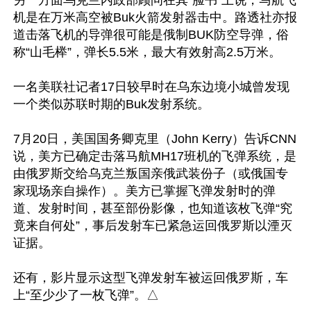
机是在万米高空被Buk火箭发射器击中。路透社亦报
道击落飞机的导弹很可能是俄制BUK防空导弹，俗
称“山毛榉”，弹长5.5米，最大有效射高2.5万米。

一名美联社记者17日较早时在乌东边境小城曾发现
一个类似苏联时期的Buk发射系统。

7月20日，美国国务卿克里（John Kerry）告诉CNN
说，美方已确定击落马航MH17班机的飞弹系统，是
由俄罗斯交给乌克兰叛国亲俄武装份子（或俄国专
家现场亲自操作）。美方已掌握飞弹发射时的弹
道、发射时间，甚至部份影像，也知道该枚飞弹“究
竟来自何处”，事后发射车已紧急运回俄罗斯以湮灭
证据。

还有，影片显示这型飞弹发射车被运回俄罗斯，车