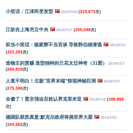
小笑话：江泽民变发型
🖼️
(
315,673
次)
2014/7/18
江欲在上海另立中央
🖼️
(
255,048
次)
2014/7/17
权当小笑话：骆家辉不当言谈 导致郭伯雄潜逃
🖼️
2014/7/17
(
323,293
次)
造物主的赏赐 造型独特的兰花太过神奇（31图）
2014/7/17
(
260,819
次)
人查不明白！北极"世界末端"惊现神秘巨洞
🖼️
2014/7/17
(
275,306
次)
全傻了！普京强迫百姓认养克里米亚
🖼️
(
109,988
2014/7/16
次)
德国队获胜真意:默克尔政府将挑世界大梁
🖼️
2014/7/15
(
104,562
次)