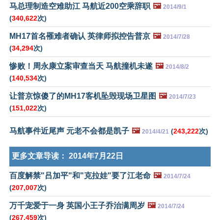
马总理制造空难助江 马航近200空乘辞职
🖼️
2014/9/1
(
340,622
次)
MH17首名罹难者确认 英律师拟控告普京
🖼️
2014/7/28
(
34,294
次)
惨败！周永康立案审查当天 马航撞机未遂
🖼️
2014/8/2
(
140,534
次)
让普京惊傻了的MH17客机坠毁现场卫星图
🖼️
2014/7/23
(
151,022
次)
马航事件近尾声 元老不会都是凯子
🖼️
(
243,222
次)
2014/4/21
更多文章导读：
2014年7月22日
百度解禁"吕加平"和"克拉娃"要了江老命
🖼️
2014/7/24
(
207,007
次)
万千宠爱于一身 英国小王子乔治满周岁
🖼️
2014/7/24
(
267,459
次)