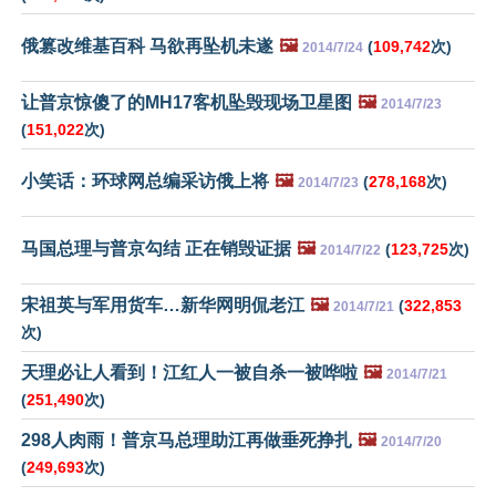
俄篡改维基百科 马欲再坠机未遂
🖼️
(
109,742
次)
2014/7/24
让普京惊傻了的MH17客机坠毁现场卫星图
🖼️
2014/7/23
(
151,022
次)
小笑话：环球网总编采访俄上将
🖼️
(
278,168
次)
2014/7/23
马国总理与普京勾结 正在销毁证据
🖼️
(
123,725
次)
2014/7/22
宋祖英与军用货车…新华网明侃老江
🖼️
(
322,853
2014/7/21
次)
天理必让人看到！江红人一被自杀一被哗啦
🖼️
2014/7/21
(
251,490
次)
298人肉雨！普京马总理助江再做垂死挣扎
🖼️
2014/7/20
(
249,693
次)