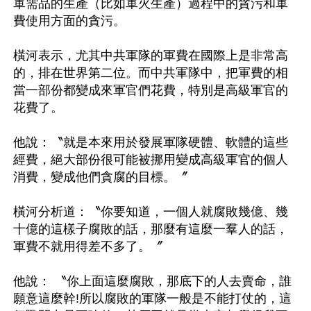
軍需品的生產（比如軍火生產）過程中的貪污和軍
費使用方面的貪污。

橫河表示，尤其中共軍隊的軍費在國際上是非常高
的，排在世界第二位。而中共軍隊中，把軍費的相
當一部份都變成來軍官們花費，特別是高級軍官的
花費了。

他說：〝就是本來用於發展軍隊硬體、軟體的這些
經費，絕大部份很可能被挪用變成高級軍官的個人
消費，變成他們貪腐的目標。〞

橫河分析道：〝你要知道，一個人就腐敗幾億、幾
十億的這樣子腐敗的話，那麼有這麼一羣人的話，
軍費不就用得差不多了。〞

他說： 〝你上面這麼腐敗，那底下的人去賣命，誰
願意這麼幹!所以腐敗的軍隊一般是不能打仗的，這