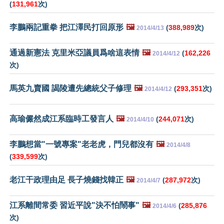
(
131,961
次)
李鵬兩記重拳 把江澤民打回原形
🖼️
(
388,989
次)
2014/4/13
通過新憲法 克里米亞議員爲啥這表情
🖼️
(
162,226
2014/4/12
次)
馬英九賣國 謁陵遭先總統父子修理
🖼️
(
293,351
次)
2014/4/12
高瑜儼然成江系臨時工發言人
🖼️
(
244,071
次)
2014/4/10
李鵬想當"一號專案"老老虎，門兒都沒有
🖼️
2014/4/8
(
339,599
次)
老江干政理由足 長子燒錢找韓正
🖼️
(
287,972
次)
2014/4/7
江系離間常委 習近平說"決不怕鬧事"
🖼️
(
285,876
2014/4/6
次)