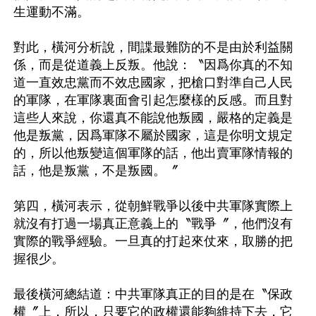
生運動不滿。

對此，橫河分析說，間諜最難防的不是由於利益關
係，而是從道義上反叛。他說：〝因爲你真的不知
道一直效忠黨而不效忠國家，把槍口對準自己人民
的軍隊，在軍隊裏面會引起怎麼樣的反感。而且對
這些人來說，你還真不能說他叛國，嚴格的定義是
他是叛黨，因爲軍隊不屬於國家，這是你明文規定
的，所以他叛變這個軍隊的話，他出賣軍隊情報的
話，他是叛黨，不是叛國。〞

第四，橫河表示，從朝鮮戰爭以後中共軍隊實際上
就沒有打過一場真正意義上的〝戰爭〞，他們沒有
實際的戰爭經驗。一旦真的打起來仗來，取勝的把
握很少。

最後橫河總結道：中共軍隊真正的目的是在〝保政
權〞上，所以，只要它的政權還能夠維持下去，它