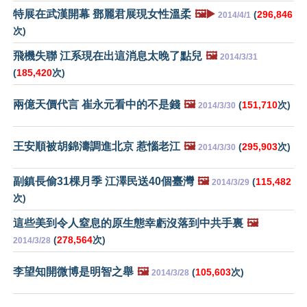
特展在武漢開幕 鄧麗君展現女性溫柔
🖼️▶️
(
296,846
2014/4/1
次)
飛機失聯 江系現在出這消息太晚了點兒
🖼️
2014/3/31
(
185,420
次)
兩億天價代言 崔永元看中的不是錢
🖼️
(
151,710
次)
2014/3/30
王安順被胡錦濤調進北京 惹惱老江
🖼️
(
295,903
次)
2014/3/30
副鎮長偷31棵月季 江澤民送40個臺灣
🖼️
(
115,482
2014/3/29
次)
這些美到令人窒息的原生態幸虧沒落到中共手裏
🖼️
(
278,564
次)
2014/3/28
李望知開微博是明智之舉
🖼️
(
105,603
次)
2014/3/28