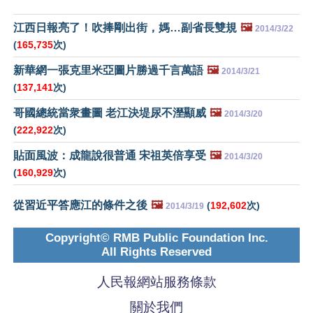
江西日報亮了！吹捧剛出街，媽…副省長雙規
🖼️
2014/3/22
(
165,735
次)
新華網一張克里米亞圖片勝過千言萬語
🖼️
2014/3/21
(
137,141
次)
哥國總統當衆畫圖 老江決堤尿不溼顯威
🖼️
2014/3/20
(
222,922
次)
貼面風波：成龍說很普通 宋祖英倍享受
🖼️
2014/3/20
(
160,929
次)
從習近平答應江的條件之後
🖼️
(
192,602
次)
2014/3/19
Copyright© RMB Public Foundation Inc.
All Rights Reserved
人民報網站服務條款
關於我們