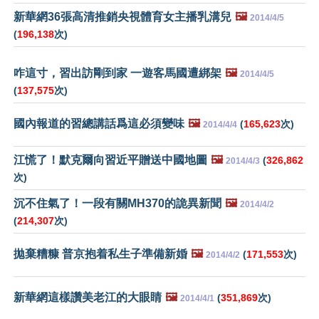
新華網36張高清推銷央視體育女主播乳溝兒
🖼️
2014/4/5
(
196,138
次)
咋這寸，習出訪剛到家 一遊客馬國遭綁架
🖼️
2014/4/5
(
137,575
次)
國內報道的習總講話爲這必須變味
🖼️
(
165,623
次)
2014/4/4
江慌了！默克爾向習近平贈送中國地圖
🖼️
(
326,862
2014/4/3
次)
沉不住氣了！一段有關MH370的詭異新聞
🖼️
2014/4/2
(
214,307
次)
拋棄糟糠 普京抱着私生子準備新婚
🖼️
(
171,553
次)
2014/4/2
新華網這樣讚美老江的大眼睛
🖼️
(
351,869
次)
2014/4/1