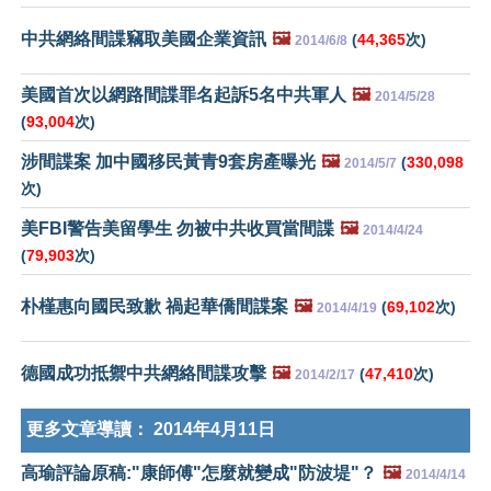
中共網絡間諜竊取美國企業資訊
🖼️
(
44,365
次)
2014/6/8
美國首次以網路間諜罪名起訴5名中共軍人
🖼️
2014/5/28
(
93,004
次)
涉間諜案 加中國移民黃青9套房產曝光
🖼️
(
330,098
2014/5/7
次)
美FBI警告美留學生 勿被中共收買當間諜
🖼️
2014/4/24
(
79,903
次)
朴槿惠向國民致歉 禍起華僑間諜案
🖼️
(
69,102
次)
2014/4/19
德國成功抵禦中共網絡間諜攻擊
🖼️
(
47,410
次)
2014/2/17
更多文章導讀：
2014年4月11日
高瑜評論原稿:"康師傅"怎麼就變成"防波堤"？
🖼️
2014/4/14