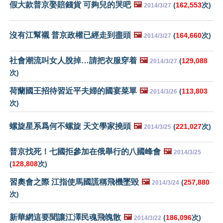
假大款普京娶賠錢貨 可夠兒的哭吧
🖼️
(
162,553
次)
2014/3/27
沒有江幫襯 普京政權已經走到盡頭
🖼️
(
164,660
次)
2014/3/27
社會潮流叫女人脫掉…請把衣服穿着
🖼️
(
129,088
2014/3/27
次)
荷蘭國王招待習近平夫婦的國宴菜單
🖼️
(
113,803
2014/3/26
次)
螺旋星系爲何不螺旋 天文學家撓頭
🖼️
(
221,027
次)
2014/3/25
普京找死！七國拒參加在俄舉行的八國峰會
🖼️
2014/3/25
(
128,808
次)
習奧會之際 江指使馬國謊稱飛機墜毀
🖼️
(
257,880
2014/3/24
次)
新華網這要聞讓江澤民魂飛魄散
🖼️
(
186,096
次)
2014/3/22