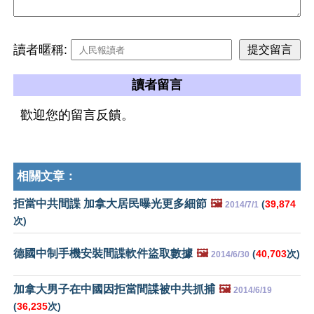
讀者暱稱:
讀者留言
歡迎您的留言反饋。
相關文章：
拒當中共間諜 加拿大居民曝光更多細節
🖼️
(
39,874
2014/7/1
次)
德國中制手機安裝間諜軟件盜取數據
🖼️
(
40,703
次)
2014/6/30
加拿大男子在中國因拒當間諜被中共抓捕
🖼️
2014/6/19
(
36,235
次)