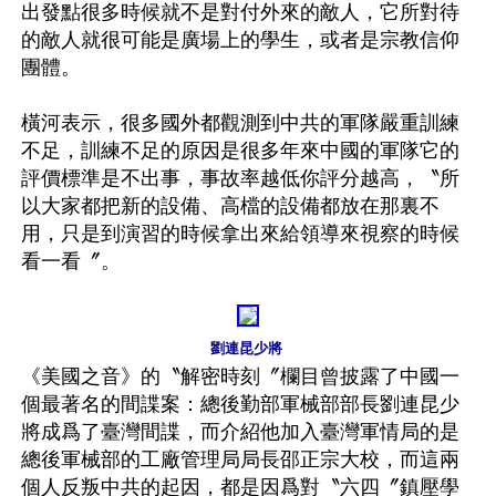
出發點很多時候就不是對付外來的敵人，它所對待
的敵人就很可能是廣場上的學生，或者是宗教信仰
團體。

橫河表示，很多國外都觀測到中共的軍隊嚴重訓練
不足，訓練不足的原因是很多年來中國的軍隊它的
評價標準是不出事，事故率越低你評分越高，〝所
以大家都把新的設備、高檔的設備都放在那裏不
用，只是到演習的時候拿出來給領導來視察的時候
看一看〞。

劉連昆少將
《美國之音》的〝解密時刻〞欄目曾披露了中國一
個最著名的間諜案：總後勤部軍械部部長劉連昆少
將成爲了臺灣間諜，而介紹他加入臺灣軍情局的是
總後軍械部的工廠管理局局長邵正宗大校，而這兩
個人反叛中共的起因，都是因爲對〝六四〞鎮壓學