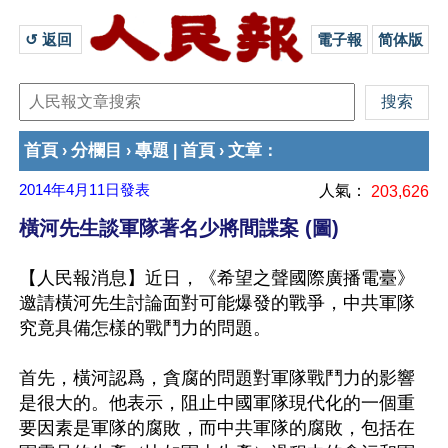
↺ 返回 
電子報
简体版
首頁
分欄目
專題
首頁
文章
›
›
|
›
：
2014年4月11日
發表
人氣：
203,626
橫河先生談軍隊著名少將間諜案 (圖)
【人民報消息】近日，《希望之聲國際廣播電臺》
邀請橫河先生討論面對可能爆發的戰爭，中共軍隊
究竟具備怎樣的戰鬥力的問題。

首先，橫河認爲，貪腐的問題對軍隊戰鬥力的影響
是很大的。他表示，阻止中國軍隊現代化的一個重
要因素是軍隊的腐敗，而中共軍隊的腐敗，包括在