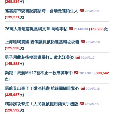
(
269,834
次)
連雲港市委書記講話時…會場走進陌生人
🖼️
2014/9/19
(
139,271
次)
76萬人看這篇鳳凰網文章 爲啥零帖
🖼️
(
152,288
次)
2014/9/18
上海吆喝賣國 親俄議員被扔進基輔垃圾箱
🖼️
2014/9/18
(
125,520
次)
男子用蘭花指撓頭遭暴打…瞅老江美姿
🖼️
2014/9/17
(
145,883
次)
夠狠！馬航MH17被不止一枚導彈擊中
🖼️
(
308,542
2014/9/16
次)
馬航又出事了！燃油耗盡 航線圖觸目驚心
🖼️
2014/9/16
(
325,987
次)
稱誹謗攻擊江！人民報被拒用蘋果手機版
🖼️
2014/9/15
(
126,592
次)