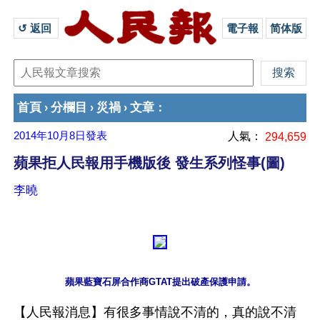
↺ 返回 
電子報
简体版
首頁
分欄目
災禍
文章
›
›
›
：
2014年10月8日
發表
人氣：
294,659
蘋果拒人民報用手機版後 發生系列怪事(圖)
李曉
蘋果藍寶石屏合作商GTAT提出破產保護申請。
【人民報消息】有很多事情說不清的，真的說不清