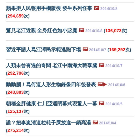
蘋果拒人民報用手機版後 發生系列怪事
🖼️
2014/10/8
(
294,659
次)
驚見老江近親 全身紅色如小惡魔
🖼️
(
136,073
次)
2014/10/8
習近平請人爲江澤民示範逃跑下場
🖼️
(
169,292
次)
2014/10/7
人類未曾有過的奇聞 老江中南海大戰羣鷹
🖼️
2014/10/7
(
292,706
次)
動動腦！爲何這人形生物錄像四年後發表
🖼️▶️
2014/10/6
(
243,883
次)
朝稱金胖健康 仁川亞運閉幕式現驚人一幕
🖼️
2014/10/5
(
125,137
次)
誰？把李嵐清這粒耗子屎放進一鍋高湯
🖼️
2014/10/4
(
275,214
次)