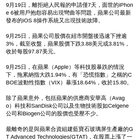
9月19日，離拒絕人民報的申請僅7天，面世的iPhon
e 6被用戶抱怨容易出現彎曲等問題，蘋果公司最新
發布的iOS 8操作系統又出現技術故障。

9月25日，蘋果公司股價在紐市開盤後迅速下挫逾
3%，截至收盤，蘋果股價下跌3.88美元或3.81%，
收於每股97.87美元。 

9月25日，在蘋果（Apple）等科技股暴跌的情況
下，拖累納指大跌1.94%，有「恐慌指數」之稱的C
BOE波動性指數（VIX）暴漲18.64%，收於15.80。 

除了蘋果意外，包括蘋果的供應商安華高（Avag
o）科技和SanDisk公司以及生物技術股如Celgene
公司和Biogen公司的股價也受壓不少。

最離奇的是與蘋果合資組建藍寶石玻璃屏生產廠的G
T Advanced Technologies(GTAT)，在股票上漲了一