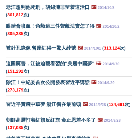
老江想判他死刑，胡錦濤非留着這活口
🖼️
2014/10/3
(
361,812
次)
眼睛會噴血！角蜥這三件禦敵法寶怎了得
🖼️
2014/10/2
(
305,385
次)
被針孔錄像 曾慶紅得一驚人綽號
🖼️
(
313,124
次)
2014/10/1
這圖厲害，江被迫觀看習的"美麗中國夢"
🖼️
2014/9/30
(
151,292
次)
除江！中紀委首次公開發表習近平講話
🖼️
2014/9/29
(
273,179
次)
習近平實踐中華夢 浙江衝在最前頭
🖼️
(
124,661
次)
2014/9/28
朝鮮高層打着紅旗反紅旗 金正恩差不多了
🖼️
2014/9/28
(
137,085
次)