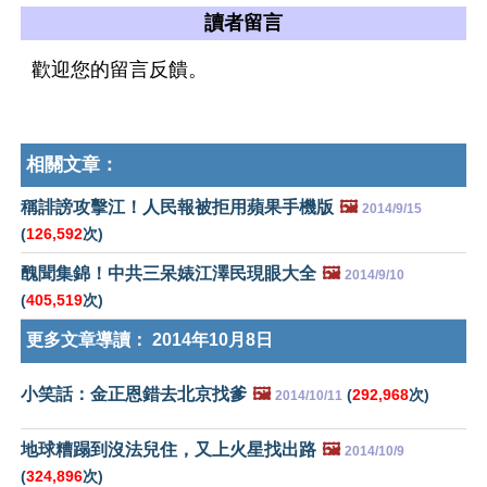
讀者留言
歡迎您的留言反饋。
相關文章：
稱誹謗攻擊江！人民報被拒用蘋果手機版
🖼️
2014/9/15
(
126,592
次)
醜聞集錦！中共三呆婊江澤民現眼大全
🖼️
2014/9/10
(
405,519
次)
更多文章導讀：
2014年10月8日
小笑話：金正恩錯去北京找爹
🖼️
(
292,968
次)
2014/10/11
地球糟蹋到沒法兒住，又上火星找出路
🖼️
2014/10/9
(
324,896
次)