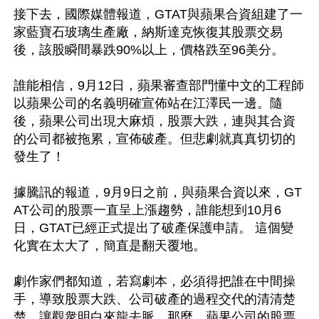
接下去，國際媒體報道，GTAT與蘋果合資組建了一
家藍寶石玻璃生產廠，納斯達克恢復其股票交易
後，該股瞬間暴跌90%以上，價格跌至96美分。

誰能相信，9月12日，蘋果審查部門懂中文的工程師
以蘋果公司的名義明確宣佈站在江澤民一邊。隨
後，蘋果公司出現大麻煩，股票大跌，連與其合資
的公司都被拖累，宣佈破產。但悲劇就真真切切的
發生了！

據騰訊的報道，9月9日之前，與蘋果合資以來，GT
AT公司的股票一直呈上漲趨勢，誰能想到10月6
日，GTAT已經正式提出了破產保護申請。 這個變
化實在太大了，簡直是翻天覆地。

劇作家們都知道，若寫劇本，必須得把誰在中間操
手，導致股票大跌、公司破產的過程交代的清清楚
楚，讓觀衆明白來龍去脈。那麼，蘋果公司的股票