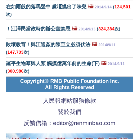
在如雨般的落馬聲中 黨咂摸出了味兒
🖼️
(
124,501
2014/9/14
次)
！江澤民當政時的辦公室禁忌
🖼️
(
324,384
次)
2014/9/13
敗壞教育！與江通姦的陳至立必須伏法
🖼️
2014/9/11
(
147,733
次)
羅平生物羣與人類 觸摸億萬年前的生命(下)
🖼️
2014/9/11
(
300,986
次)
Copyright© RMB Public Foundation Inc.
All Rights Reserved
人民報網站服務條款
關於我們
反饋信箱：
editor@renminbao.com