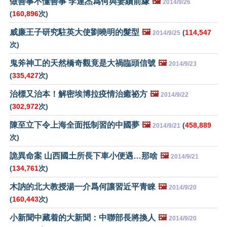
做善事不懂善事 李連杰爲何與妻續前緣
🖼️
2014/9/26
(
160,896
次)
威廉王子研究駐英大使劉曉明的髮型
🖼️
(
114,547
2014/9/25
次)
鬼斧神工的天然橋奇觀竟是大禍臨頭信號
🖼️
2014/9/23
(
335,427
次)
治標又治本！解密埃博拉疫情治癒祕方
🖼️
2014/9/22
(
302,972
次)
陳至立下令上海全面抵制習的中國夢
🖼️
(
458,889
2014/9/21
次)
詭異命案 山西國土所長下車小便遇…那啥
🖼️
2014/9/21
(
134,761
次)
木訥的北大教授湯一介爲何讓習近平青睞
🖼️
2014/9/20
(
160,443
次)
小新聞中藏着的大新聞：中聯部長將換人
🖼️
2014/9/20