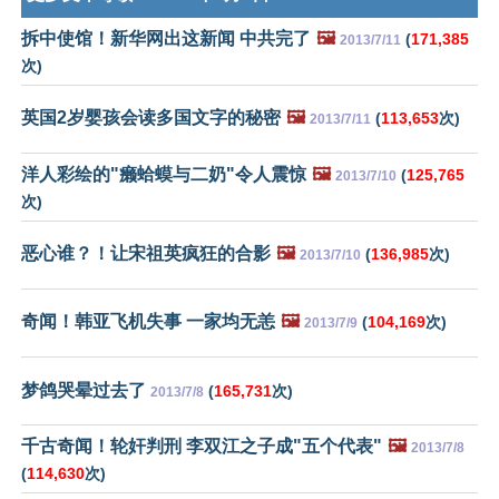
拆中使馆！新华网出这新闻 中共完了
🖼️
(
171,385
2013/7/11
次)
英国2岁婴孩会读多国文字的秘密
🖼️
(
113,653
次)
2013/7/11
洋人彩绘的"癞蛤蟆与二奶"令人震惊
🖼️
(
125,765
2013/7/10
次)
恶心谁？！让宋祖英疯狂的合影
🖼️
(
136,985
次)
2013/7/10
奇闻！韩亚飞机失事 一家均无恙
🖼️
(
104,169
次)
2013/7/9
梦鸽哭晕过去了
(
165,731
次)
2013/7/8
千古奇闻！轮奸判刑 李双江之子成"五个代表"
🖼️
2013/7/8
(
114,630
次)