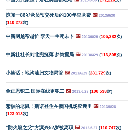
2013/6/30
惊闻一86岁党员预交死后的100年鬼党费
🖼️
2013/6/30
(
110,272
次)
中新网越帮越忙 李天一生死未卜
🖼️
(
105,382
次)
2013/6/29
中新社社长刘北宪挺薄 梦鸽搅局
🖼️
(
113,805
次)
2013/6/29
小笑话：地沟油归文物局管
🖼️
(
281,729
次)
2013/6/29
金正恩犯二 国际在线更犯二
🖼️
(
100,538
次)
2013/6/28
悲惨的老鼠！斯诺登住在俄国机场胶囊里
🖼️
2013/6/28
(
123,013
次)
"防火墙之父"方滨兴52岁被离职
🖼️
(
110,747
次)
2013/6/27