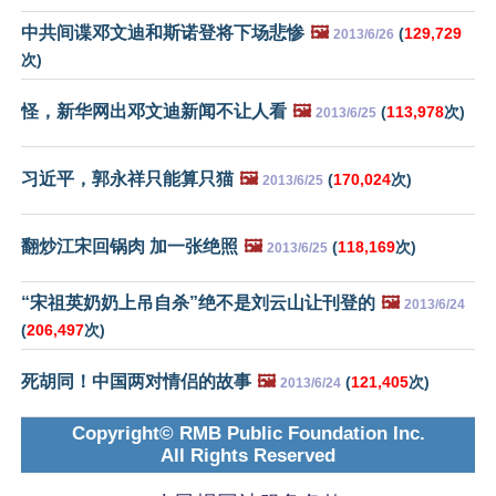
中共间谍邓文迪和斯诺登将下场悲惨
🖼️
(
129,729
2013/6/26
次)
怪，新华网出邓文迪新闻不让人看
🖼️
(
113,978
次)
2013/6/25
习近平，郭永祥只能算只猫
🖼️
(
170,024
次)
2013/6/25
翻炒江宋回锅肉 加一张绝照
🖼️
(
118,169
次)
2013/6/25
“宋祖英奶奶上吊自杀”绝不是刘云山让刊登的
🖼️
2013/6/24
(
206,497
次)
死胡同！中国两对情侣的故事
🖼️
(
121,405
次)
2013/6/24
Copyright© RMB Public Foundation Inc.
All Rights Reserved