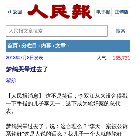
↺ 返回 
电子报
正體版
首页
分栏目
内幕
文章
›
›
›
：
2013年7月8日
发表
人气：
165,731
梦鸽哭晕过去了
瞿咫
【人民报消息】 这不是笑话，李双江从来没舍得戳
一下手指的儿子李天一，这下成为轮奸案的总代
表。

梦鸽哭晕过去了，说：这合理么？“李天一案被公诉
系轮奸”这是人说的话么？我儿子一个人就能轮奸