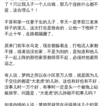
了？只让我儿子一个人出镜，那几个连姓什么都不
提，这合理么？！

不算和第一任妻子生的儿子，李天一是李双江老来
得子的宠儿，这次打击是致命的，让他一下憔悴了
不止十年，走路都蹒跚了。

原来门前车水马龙，现在都躲着走，打电话人家都
不接，或者说没在家，不是为别的，是知道和他儿
子一起上阵的那些家里都得罪不起，必须对他避而
远之。

有人说，梦鸽之所以在小区里万人恨，就是因为儿
子交往的都是“大老虎”的儿孙。这也有好也有不好，
没事儿时一万个好，有事时一定是头一个被拖上砧
板挨宰。问题是，“大老虎”的儿孙能不犯事儿吗？

知道内情的人说：梦鸽苦就苦在还得替这几个犯罪