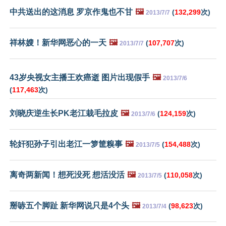
中共送出的这消息 罗京作鬼也不甘
🖼️
(
132,299
次)
2013/7/7
祥林嫂！新华网恶心的一天
🖼️
(
107,707
次)
2013/7/7
43岁央视女主播王欢癌逝 图片出现假手
🖼️
2013/7/6
(
117,463
次)
刘晓庆逆生长PK老江栽毛拉皮
🖼️
(
124,159
次)
2013/7/6
轮奸犯孙子引出老江一箩筐糗事
🖼️
(
154,488
次)
2013/7/5
离奇两新闻！想死没死 想活没活
🖼️
(
110,058
次)
2013/7/5
掰哧五个脚趾 新华网说只是4个头
🖼️
(
98,623
次)
2013/7/4