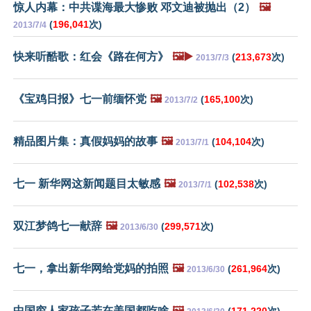
惊人内幕：中共谍海最大惨败 邓文迪被抛出（2）
🖼️
(
196,041
次)
2013/7/4
快来听酷歌：红会《路在何方》
🖼️▶️
(
213,673
次)
2013/7/3
《宝鸡日报》七一前缅怀党
🖼️
(
165,100
次)
2013/7/2
精品图片集：真假妈妈的故事
🖼️
(
104,104
次)
2013/7/1
七一 新华网这新闻题目太敏感
🖼️
(
102,538
次)
2013/7/1
双江梦鸽七一献辞
🖼️
(
299,571
次)
2013/6/30
七一，拿出新华网给党妈的拍照
🖼️
(
261,964
次)
2013/6/30
中国穷人家孩子若在美国都吃啥
🖼️
(
171,220
次)