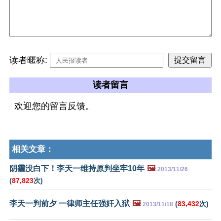
读者暱称:
读者留言
欢迎您的留言反馈。
相关文章：
阴霾没白下！李天一维持原判坐牢10年
🖼️
2013/11/26
(
87,823
次)
李天一判前夕 一律师主任强奸入狱
🖼️
(
83,432
次)
2013/11/18