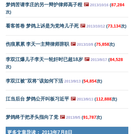
梦鸽苦请李庄的另一辩护律师高子程
🖼️
(
87,284
2013/10/16
次)
看客答卷 梦鸽上诉是为党垮儿子死
🖼️
(
73,134
次)
2013/10/12
伤痕累累 李天一主辩律师辞职
🖼️
(
75,858
次)
2013/10/9
李双江爆儿子李天一轮奸时已超18岁
🖼️
(
84,528
2013/9/17
次)
李双江被”双将”该如何下活
(
54,854
次)
2013/9/13
江当后台 梦鸽公开叫板习近平
🖼️
(
112,888
次)
2013/9/11
梦鸽终于把矛头指向了党
🖼️
(
91,787
次)
2013/9/5
更多文章导读：
2013年7月8日