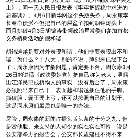
3月31日北京日报刊登文章《总书记不能凌驾中央之
上》，同一天人民日报发表《牢牢把握稳中求进的
总基调》。4月6日新华网这个头版头条，周永康李
长春血债派不但把自己的屎盆子扣到胡锦涛头上，
而且挑破4月3日胡锦涛带领政治局常委们参加首都
义务植树活动的假和谐。
胡锦涛越是要对外表现和谐，他们非要表现出不和
谐。为什么？十八大，别的不说，薄熙来已经下台
了，周永康因为年龄问题，肯定要下台。周永康3月
26日的讲话《政法委姓党》把自己称为老大，泄露
出江泽民已成植物人的事实。没有后台了，周永康
必须跳出来自己干，表面越和谐越捆住他的手脚。
撕破脸，霸王硬上弓，还可以按照自己的计划干。
这是周永康们最后也是唯一的办法。
尽管，周永康的新闻占据头版头条的十分之九，但
是赏他脸、来支持的人却少的实在实在可怜。说是
公安部举办的报告会，公安部长孟建柱不得不来