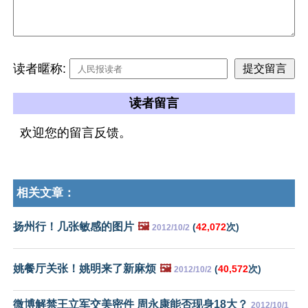
读者暱称:
读者留言
欢迎您的留言反馈。
相关文章：
扬州行！几张敏感的图片
🖼️
(
42,072
次)
2012/10/2
姚餐厅关张！姚明来了新麻烦
🖼️
(
40,572
次)
2012/10/2
微博解禁王立军交美密件 周永康能否现身18大？
2012/10/1