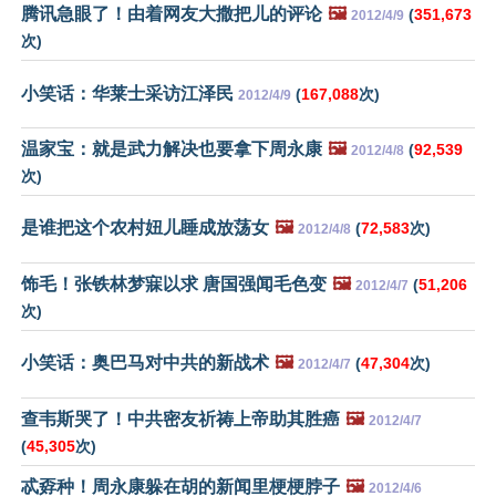
腾讯急眼了！由着网友大撒把儿的评论
🖼️
(
351,673
2012/4/9
次)
小笑话：华莱士采访江泽民
(
167,088
次)
2012/4/9
温家宝：就是武力解决也要拿下周永康
🖼️
(
92,539
2012/4/8
次)
是谁把这个农村妞儿睡成放荡女
🖼️
(
72,583
次)
2012/4/8
饰毛！张铁林梦寐以求 唐国强闻毛色变
🖼️
(
51,206
2012/4/7
次)
小笑话：奥巴马对中共的新战术
🖼️
(
47,304
次)
2012/4/7
查韦斯哭了！中共密友祈祷上帝助其胜癌
🖼️
2012/4/7
(
45,305
次)
忒孬种！周永康躲在胡的新闻里梗梗脖子
🖼️
2012/4/6