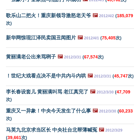
歌乐山二把火！重庆新领导激怒老天爷
🖼️
(
185,079
2012/4/2
次)
新华网惊现江泽民卖国丑闻图片
🖼️
(
75,405
次)
2012/4/1
黄丽满老公出来骂咧子
🖼️
(
67,574
次)
2012/3/31
！世纪大戏看点决不是中共内斗内哄
🖼️
(
45,747
次)
2012/3/31
李长春设套儿 黄丽满叫骂 老江真完了
🖼️
(
47,709
2012/3/30
次)
重庆又一异象！中央今天发生了什么事
🖼️
(
60,233
2012/3/30
次)
马英九北京求当区长 中央社台北帮薄喊冤
🖼️
2012/3/29
(
39,661
次)