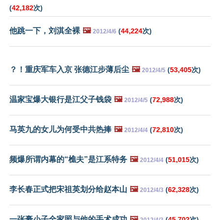
(
42,182
次)
他跳一下，刘淇全裸
🖼️
(
44,224
次)
2012/4/6
？！重庆军车入京 张德江步薄后尘
🖼️
(
53,405
次)
2012/4/5
温家宝爆大银行是江父子钱袋
🖼️
(
72,988
次)
2012/4/5
马英九的女儿为何受中共热捧
🖼️
(
72,810
次)
2012/4/4
频爆所谓内幕的“樵夫”是江系特务
🖼️
(
51,015
次)
2012/4/4
李长春正式把宋祖英划分给赵本山
🖼️
(
62,328
次)
2012/4/3
一张豪小子全家照与他的手术成功
🖼️
(
45,702
次)
2012/4/3