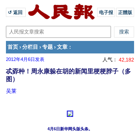
↺ 返回 
电子报
正體版
首页
分栏目
专题
文章
›
›
›
：
2012年4月6日
发表
人气：
42,182
忒孬种！周永康躲在胡的新闻里梗梗脖子（多
图）
吴莱
4月6日新华网头版头条。