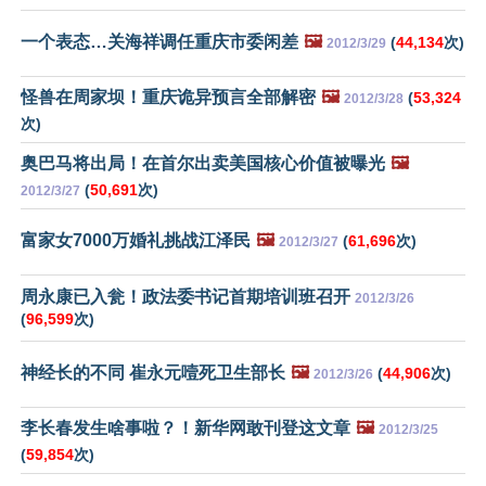
一个表态…关海祥调任重庆市委闲差
🖼️
(
44,134
次)
2012/3/29
怪兽在周家坝！重庆诡异预言全部解密
🖼️
(
53,324
2012/3/28
次)
奥巴马将出局！在首尔出卖美国核心价值被曝光
🖼️
(
50,691
次)
2012/3/27
富家女7000万婚礼挑战江泽民
🖼️
(
61,696
次)
2012/3/27
周永康已入瓮！政法委书记首期培训班召开
2012/3/26
(
96,599
次)
神经长的不同 崔永元噎死卫生部长
🖼️
(
44,906
次)
2012/3/26
李长春发生啥事啦？！新华网敢刊登这文章
🖼️
2012/3/25
(
59,854
次)