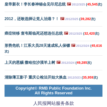
皇帝新衣！李长春神秘会见印尼总统
🖼️
(
45,545
次)
2012/3/25
2012，还敢选择让党人治港？！
🖼️
(
39,282
次)
2012/3/25
癌症转移 查韦斯临死还想连任总统
🖼️
(
32,420
次)
2012/3/25
形势危机！江系大员28天速成私人保镖
🖼️
(
45,616
2012/3/24
次)
上天的恩赐 撒哈拉沙漠羊上树
🖼️
(
49,285
次)
2012/3/24
清除薄王影子 重庆公检法开始大换血
(
35,959
次)
2012/3/23
Copyright© RMB Public Foundation Inc.
All Rights Reserved
人民报网站服务条款