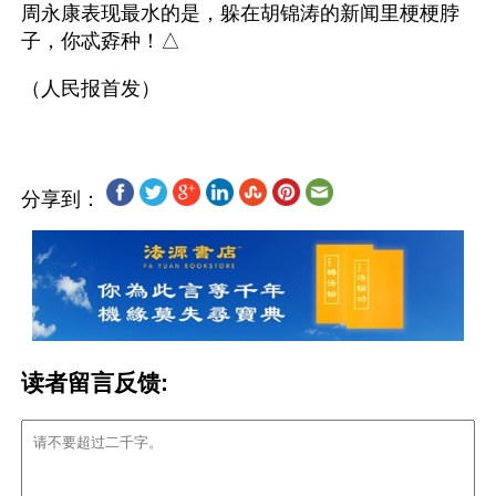
周永康表现最水的是，躲在胡锦涛的新闻里梗梗脖
子，你忒孬种！△
分享到：
读者留言反馈: