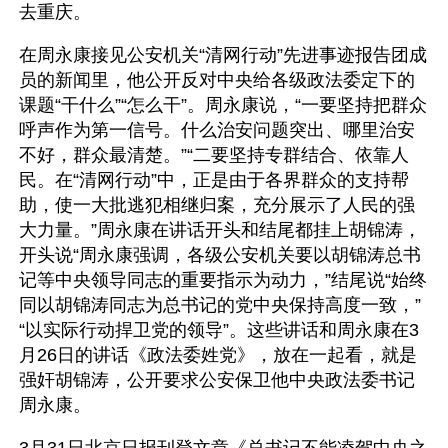
去重庆。
在周永康接见公安机关“清网行动”先进事迹报告团成
员的新闻里，他公开反对中央给各级政法委定下的
课题“干什么”“怎么干”。周永康说，“一要坚持把群众
呼声作为第一信号。什么治安问题突出、哪里治安
不好，群众最清楚。”“二要坚持专群结合、依靠人
民。在“清网行动”中，正是由于各界群众的支持帮
助，使一大批逃犯相继归案，充分展示了人民的强
大力量。”周永康在讲话开头和结尾都挂上胡锦涛，
开头说“周永康强调，各级公安机关要以胡锦涛总书
记等中央领导同志的重要指示为动力，”结尾说“始终
同以胡锦涛同志为总书记的党中央保持高度一致，”
“以实际行动捍卫党的领导”。这些讲话和周永康在3
月26日的讲话《政法委姓党》，放在一起看，就是
强奸胡锦涛，公开要求公安保卫他中央政法委书记
周永康。