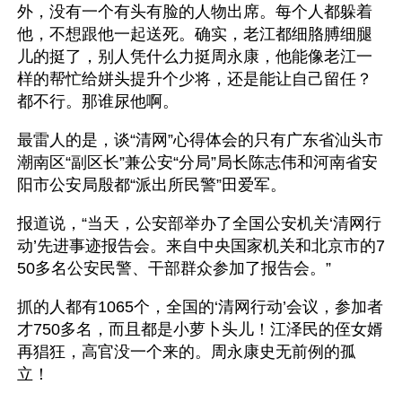
外，没有一个有头有脸的人物出席。每个人都躲着
他，不想跟他一起送死。确实，老江都细胳膊细腿
儿的挺了，别人凭什么力挺周永康，他能像老江一
样的帮忙给姘头提升个少将，还是能让自己留任？
都不行。那谁尿他啊。 
最雷人的是，谈“清网”心得体会的只有广东省汕头市
潮南区“副区长”兼公安“分局”局长陈志伟和河南省安
阳市公安局殷都“派出所民警”田爱军。
报道说，“当天，公安部举办了全国公安机关‘清网行
动’先进事迹报告会。来自中央国家机关和北京市的7
50多名公安民警、干部群众参加了报告会。”
抓的人都有1065个，全国的‘清网行动’会议，参加者
才750多名，而且都是小萝卜头儿！江泽民的侄女婿
再猖狂，高官没一个来的。周永康史无前例的孤
立！