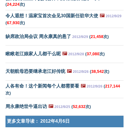
(
24,224
次)
令人遐想！温家宝首次会见30国新任驻华大使
🖼️
2012/9/29
(
67,930
次)
缺席政治局会议 周永康真的悬了
(
21,458
次)
2012/9/29
瞅瞅老江娘家人儿都干么呢
🖼️
(
37,080
次)
2012/9/28
天朝航母恐要继承老江好传统
🖼️
(
38,542
次)
2012/9/26
人各有命！这个新闻每个人都需要看
🖼️
(
217,144
2012/9/26
次)
周永康绝世牛逼出访
🖼️
(
52,632
次)
2012/9/25
更多文章导读：
2012年4月6日