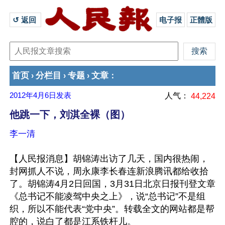
↺ 返回 
电子报
正體版
首页
分栏目
专题
文章
›
›
›
：
2012年4月6日
发表
人气：
44,224
他跳一下，刘淇全裸（图）
李一清
【人民报消息】胡锦涛出访了几天，国内很热闹，
封网抓人不说，周永康李长春连新浪腾讯都给收拾
了。胡锦涛4月2日回国，3月31日北京日报刊登文章
《总书记不能凌驾中央之上》，说“总书记”不是组
织，所以不能代表“党中央”。转载全文的网站都是帮
腔的，说白了都是江系铁杆儿。