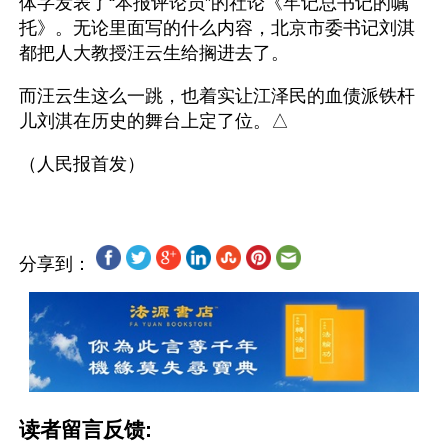
体字发表了“本报评论员”的社论《牢记总书记的嘱
托》。无论里面写的什么内容，北京市委书记刘淇
都把人大教授汪云生给搁进去了。
而汪云生这么一跳，也着实让江泽民的血债派铁杆
儿刘淇在历史的舞台上定了位。△
分享到：
读者留言反馈: