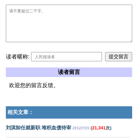
读者暱称:
读者留言
欢迎您的留言反馈。
相关文章：
刘淇卸任就新职 堆积血债待审
(
21,341
次)
2012/7/15