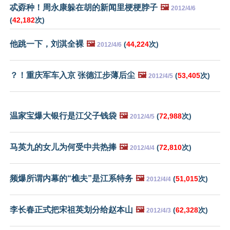
忒孬种！周永康躲在胡的新闻里梗梗脖子
🖼️
2012/4/6
(
42,182
次)
他跳一下，刘淇全裸
🖼️
(
44,224
次)
2012/4/6
？！重庆军车入京 张德江步薄后尘
🖼️
(
53,405
次)
2012/4/5
温家宝爆大银行是江父子钱袋
🖼️
(
72,988
次)
2012/4/5
马英九的女儿为何受中共热捧
🖼️
(
72,810
次)
2012/4/4
频爆所谓内幕的“樵夫”是江系特务
🖼️
(
51,015
次)
2012/4/4
李长春正式把宋祖英划分给赵本山
🖼️
(
62,328
次)
2012/4/3