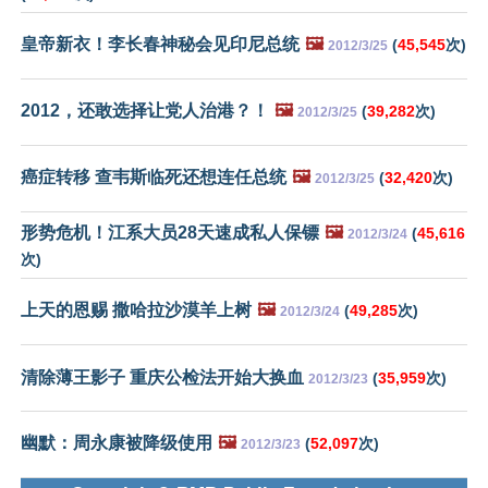
皇帝新衣！李长春神秘会见印尼总统
🖼️
(
45,545
次)
2012/3/25
2012，还敢选择让党人治港？！
🖼️
(
39,282
次)
2012/3/25
癌症转移 查韦斯临死还想连任总统
🖼️
(
32,420
次)
2012/3/25
形势危机！江系大员28天速成私人保镖
🖼️
(
45,616
2012/3/24
次)
上天的恩赐 撒哈拉沙漠羊上树
🖼️
(
49,285
次)
2012/3/24
清除薄王影子 重庆公检法开始大换血
(
35,959
次)
2012/3/23
幽默：周永康被降级使用
🖼️
(
52,097
次)
2012/3/23