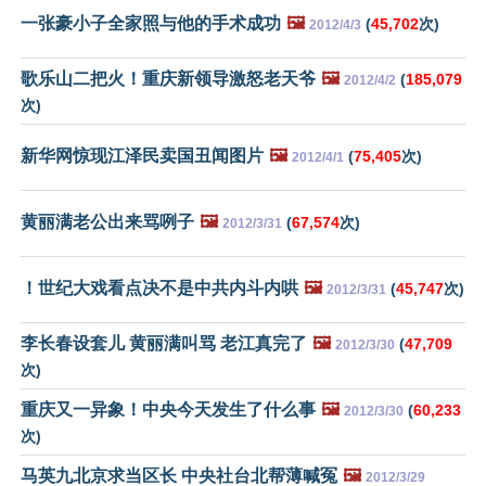
一张豪小子全家照与他的手术成功
🖼️
(
45,702
次)
2012/4/3
歌乐山二把火！重庆新领导激怒老天爷
🖼️
(
185,079
2012/4/2
次)
新华网惊现江泽民卖国丑闻图片
🖼️
(
75,405
次)
2012/4/1
黄丽满老公出来骂咧子
🖼️
(
67,574
次)
2012/3/31
！世纪大戏看点决不是中共内斗内哄
🖼️
(
45,747
次)
2012/3/31
李长春设套儿 黄丽满叫骂 老江真完了
🖼️
(
47,709
2012/3/30
次)
重庆又一异象！中央今天发生了什么事
🖼️
(
60,233
2012/3/30
次)
马英九北京求当区长 中央社台北帮薄喊冤
🖼️
2012/3/29