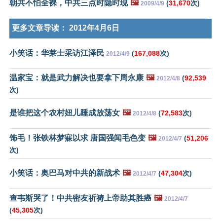
朝共不怕全裸，中共三点时隐时现
🖼️
(
31,670
次)
2009/4/9
更多文章导读：
2012年4月6日
小笑话：华莱士采访江泽民
(
167,088
次)
2012/4/9
温家宝：就是武力解决也要拿下周永康
🖼️
(
92,539
2012/4/8
次)
是谁把这个农村妞儿睡成放荡女
🖼️
(
72,583
次)
2012/4/8
饰毛！张铁林梦寐以求 唐国强闻毛色变
🖼️
(
51,206
2012/4/7
次)
小笑话：奥巴马对中共的新战术
🖼️
(
47,304
次)
2012/4/7
查韦斯哭了！中共密友祈祷上帝助其胜癌
🖼️
2012/4/7
(
45,305
次)