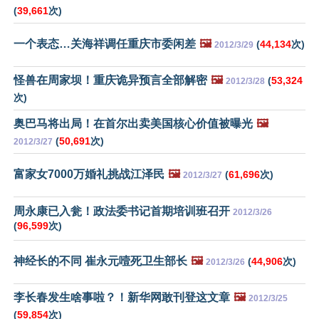
(
39,661
次)
一个表态…关海祥调任重庆市委闲差
🖼️
(
44,134
次)
2012/3/29
怪兽在周家坝！重庆诡异预言全部解密
🖼️
(
53,324
2012/3/28
次)
奥巴马将出局！在首尔出卖美国核心价值被曝光
🖼️
(
50,691
次)
2012/3/27
富家女7000万婚礼挑战江泽民
🖼️
(
61,696
次)
2012/3/27
周永康已入瓮！政法委书记首期培训班召开
2012/3/26
(
96,599
次)
神经长的不同 崔永元噎死卫生部长
🖼️
(
44,906
次)
2012/3/26
李长春发生啥事啦？！新华网敢刊登这文章
🖼️
2012/3/25
(
59,854
次)