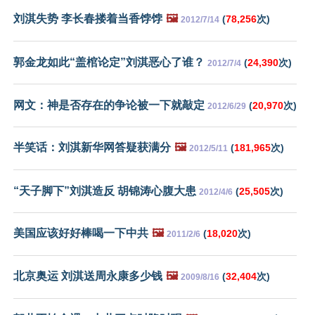
刘淇失势 李长春搂着当香饽饽
🖼️
(
78,256
次)
2012/7/14
郭金龙如此“盖棺论定”刘淇恶心了谁？
(
24,390
次)
2012/7/4
网文：神是否存在的争论被一下就敲定
(
20,970
次)
2012/6/29
半笑话：刘淇新华网答疑获满分
🖼️
(
181,965
次)
2012/5/11
“天子脚下”刘淇造反 胡锦涛心腹大患
(
25,505
次)
2012/4/6
美国应该好好棒喝一下中共
🖼️
(
18,020
次)
2011/2/6
北京奥运 刘淇送周永康多少钱
🖼️
(
32,404
次)
2009/8/16