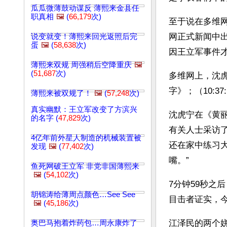
瓜瓜微薄鼓动谋反 薄熙来金县任
职真相
🖼️
(
66,179
次)
至于说在多维
网正式新闻中出
说变就变！薄熙来回光返照后完
蛋
🖼️
(
58,638
次)
因王立军事件
薄熙来双规 周强稍后空降重庆
🖼️
(
51,687
次)
多维网上，沈虎
字》；（10:
薄熙来被双规了！
🖼️
(
57,248
次)
真实幽默：王立军改变了方滨兴
沈虎宁在《黄丽
的名字 (
47,829
次)
有关人士采访了
4亿年前外星人制造的机械装置被
还在家中练习
发现
🖼️
(
77,402
次)
嘴。”
鱼死网破王立军 非党非国薄熙来
🖼️
(
54,102
次)
7分钟59秒之
胡锦涛给薄周点颜色…See See
目击者证实，今
🖼️
(
45,186
次)
江泽民的两个姘
奥巴马抱着炸药包…周永康炸了