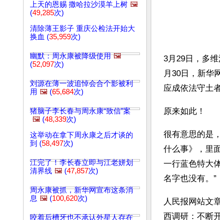
上天的恩赐 撒哈拉沙漠羊上树
🖼️
(
49,285
次)
清除薄王影子 重庆公检法开始大
换血 (
35,959
次)
幽默：周永康被降级使用
🖼️
3月29日，多
(
52,097
次)
月30日，新华
刘源在薄一波追悼会合个影被利
应成依法守土
用
🖼️
(
65,684
次)
原来如此！
猪脑子李长春与周永康“致信”案
🖼️
(
48,339
次)
很有意思的是，
这举动在拿下周永康之后才谈的
到 (
58,497
次)
什么事》，里
江完了！李长春立即与江老姘划
一行蓝色特大体
清界线
🖼️
(
47,857
次)
名字也没有。”
周永康被抓，新华网宣布这条消
息
🖼️
(
100,620
次)
人民报网站文
西调研：不断
咬着后槽牙也不承认外星人存在