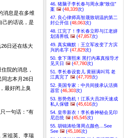
46. 猪脑子李长春与周永康“致信”
案
🖼️
(
48,339
次)
的消息是在多维
47. 良心律师高智晟致胡温的第二
自己的话说，是
封公开信 (
48,063
次)
48. 江完了！李长春立即与江老姘
划清界线
🖼️
(
47,857
次)
49. 真实幽默：王立军改变了方滨
民26日还在练大
兴的名字 (
47,829
次)
50. 拿下薄熙来 黑打内幕真报导才
见天日
🖼️
(
47,780
次)
重住院的消息，
51. 李长春设套儿 黄丽满叫骂 老
江真完了
🖼️
(
47,709
次)
同志本月26日
52. 美国专家：中共间接承认活摘
，最好闭上臭
器官 (
46,303
次)
53. 形势危机！江系大员28天速成
私人保镖
🖼️
(
45,616
次)
只一句话：“有
54. 皇帝新衣！李长春神秘会见印
尼总统
🖼️
(
45,545
次)
55. 胡锦涛给薄周点颜色…See
See
🖼️
(
45,186
次)
，宋祖英、李瑞