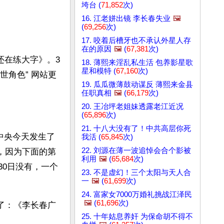
垮台 (
71,852
次)
16. 江老姘出镜 李长春失业
🖼️
(
69,256
次)
17. 咬着后槽牙也不承认外星人存
在的原因
🖼️
(
67,381
次)
还在练大字》。3
18. 薄熙来淫乱私生活 包养影星歌
星和模特 (
67,160
次)
世角色” 网站更
19. 瓜瓜微薄鼓动谋反 薄熙来金县
任职真相
🖼️
(
66,179
次)
20. 王冶坪老姐妹透露老江近况
(
65,896
次)
21. 十八大没有了！中共高层你死
中央今天发生了
我活 (
65,845
次)
22. 刘源在薄一波追悼会合个影被
，因为下面的第
利用
🖼️
(
65,684
次)
30日没有，一个
23. 不是虚幻！三个太阳与天人合
一
🖼️
(
61,699
次)
24. 富家女7000万婚礼挑战江泽民
🖼️
(
61,696
次)
了：《李长春广
25. 十年姑息养奸 为保命胡不得不