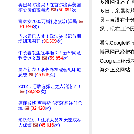
多维网引述了
奥巴马将出局！在首尔出卖美国
核心价值被曝光
🖼️
(
50,691
次)
多日，亲属接
员坦言没有十
富家女7000万婚礼挑战江泽民
🖼️
(
61,696
次)
况，现在江泽民
周永康已入瓮！政法委书记首期
培训班召开 (
96,599
次)
看完Googl
博讯网已经把
李长春发生啥事啦？！新华网敢
刊登这文章
🖼️
(
59,854
次)
Google上
海外正义网站
皇帝新衣！李长春神秘会见印尼
总统
🖼️
(
45,545
次)
2012，还敢选择让党人治港？！
🖼️
(
39,282
次)
癌症转移 查韦斯临死还想连任总
统
🖼️
(
32,420
次)
形势危机！江系大员28天速成私
人保镖
🖼️
(
45,616
次)