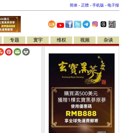
简体
-
正體
-
手机版
-
电子报
专题
寰宇
维权
视频
杂谈