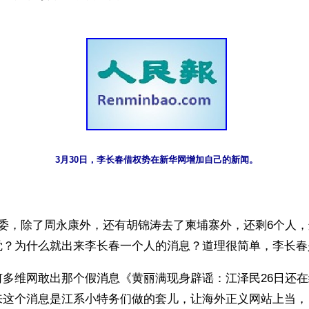
3月30日，李长春借权势在新华网增加自己的新闻。
委，除了周永康外，还有胡锦涛去了柬埔寨外，还剩6个人，这
何多维网敢出那个假消息《黄丽满现身辟谣：江泽民26日还
来这个消息是江系小特务们做的套儿，让海外正义网站上当，