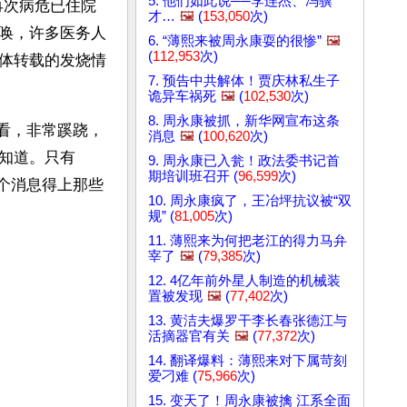
5. 他们如此说──李连杰、冯骥
再次病危已住院
才…
🖼️
(
153,050
次)
唤，许多医务人
6. “薄熙来被周永康耍的很惨”
🖼️
(
112,953
次)
体转载的发烧情
7. 预告中共解体！贾庆林私生子
诡异车祸死
🖼️
(
102,530
次)
8. 周永康被抓，新华网宣布这条
一看，非常蹊跷，
消息
🖼️
(
100,620
次)
知道。只有
9. 周永康已入瓮！政法委书记首
期培训班召开 (
96,599
次)
这个消息得上那些
10. 周永康疯了，王冶坪抗议被“双
规” (
81,005
次)
11. 薄熙来为何把老江的得力马弁
宰了
🖼️
(
79,385
次)
12. 4亿年前外星人制造的机械装
置被发现
🖼️
(
77,402
次)
13. 黄洁夫爆罗干李长春张德江与
活摘器官有关
🖼️
(
77,372
次)
14. 翻译爆料：薄熙来对下属苛刻
爱刁难 (
75,966
次)
15. 变天了！周永康被擒 江系全面