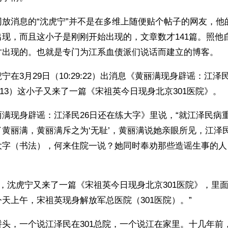
网放消息的“沈虎宁”并不是在多维上随便贴个帖子的网友，他
现，而且这小子是刚刚开始出现的，文章数才141篇。照他
才出现的。也就是专门为江系血债派们说话而建立的博客。
宁在3月29日（10:29:22）出消息《黄丽满现身辟谣：江泽
37:13）这小子又来了一篇《宋祖英今日现身北京301医院》。
满现身辟谣：江泽民26日还在练大字》里说，“就江泽民病
黄丽满，黄丽满斥之为‘无耻’，黄丽满说她亲眼所见，江泽民
大字（书法），何来住院一说？她同时奉劝那些造谣生事的人
后，沈虎宁又来了一篇《宋祖英今日现身北京301医院》，里面
天上午，宋祖英现身解放军总医院（301医院）。”
头，一个说江泽民在301总院，一个说江在家里。十几年前