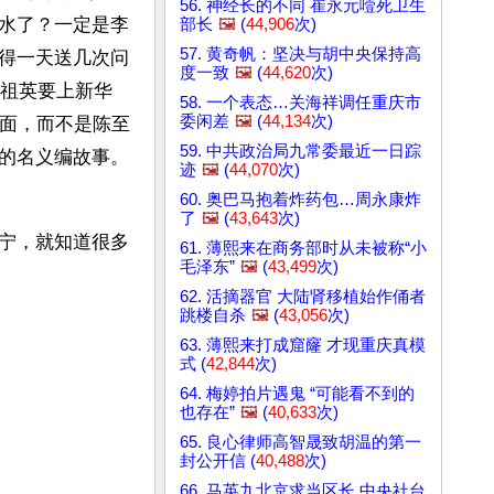
56. 神经长的不同 崔永元噎死卫生
水了？一定是李
部长
🖼️
(
44,906
次)
57. 黄奇帆：坚决与胡中央保持高
得一天送几次问
度一致
🖼️
(
44,620
次)
宋祖英要上新华
58. 一个表态…关海祥调任重庆市
委闲差
🖼️
(
44,134
次)
门面，而不是陈至
59. 中共政治局九常委最近一日踪
的名义编故事。
迹
🖼️
(
44,070
次)
60. 奥巴马抱着炸药包…周永康炸
了
🖼️
(
43,643
次)
宁，就知道很多
61. 薄熙来在商务部时从未被称“小
毛泽东”
🖼️
(
43,499
次)
62. 活摘器官 大陆肾移植始作俑者
跳楼自杀
🖼️
(
43,056
次)
63. 薄熙来打成窟窿 才现重庆真模
式 (
42,844
次)
64. 梅婷拍片遇鬼 “可能看不到的
也存在”
🖼️
(
40,633
次)
65. 良心律师高智晟致胡温的第一
封公开信 (
40,488
次)
66. 马英九北京求当区长 中央社台