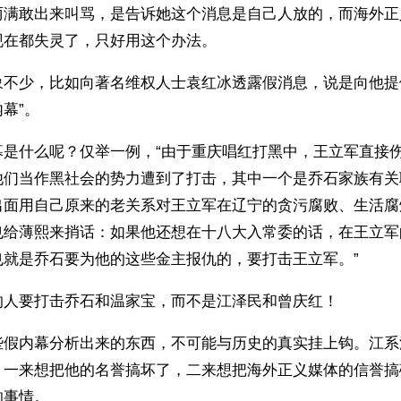
丽满敢出来叫骂，是告诉她这个消息是自己人放的，而海外正
现在都失灵了，只好用这个办法。
象不少，比如向著名维权人士袁红冰透露假消息，说是向他提
幕”。
幕是什么呢？仅举一例，“由于重庆唱红打黑中，王立军直接
他们当作黑社会的势力遭到了打击，其中一个是乔石家族有关
出面用自己原来的老关系对王立军在辽宁的贪污腐败、生活腐
也给薄熙来捎话：如果他还想在十八大入常委的话，在王立军
也就是乔石要为他的这些金主报仇的，要打击王立军。”
的人要打击乔石和温家宝，而不是江泽民和曾庆红！ 
些假内幕分析出来的东西，不可能与历史的真实挂上钩。江系
，一来想把他的名誉搞坏了，二来想把海外正义媒体的信誉搞
的事情。