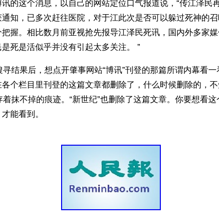
博讯的这个消息，以自己的网站定位口气报道说，“传江泽民
获通知，已多次赶往医院，对于江此次是否可以躲过死神的召
分把握。相比数月前亚视抢先报导江泽民死讯，国内外多家媒
是死是活似乎并没有引起太多关注。 ”
e的搜寻结果后，想点开肇事网站“博讯”刊登的那篇所谓内幕看
在各个栏目里刊登的这篇文章都删除了，什么时候删除的，不
还残存着抹不掉的痕迹。“新世纪”也删除了这篇文章。你要想看
，才能看到。