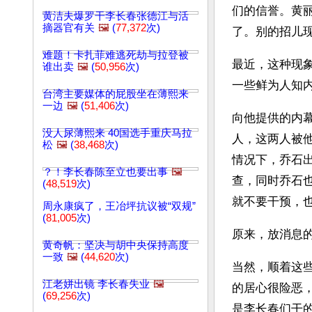
们的信誉。黄
黄洁夫爆罗干李长春张德江与活
摘器官有关
🖼️
(
77,372
次)
了。别的招儿
难题！卡扎菲难逃死劫与拉登被
最近，这种现
谁出卖
🖼️
(
50,956
次)
一些鲜为人知内
台湾主要媒体的屁股坐在薄熙来
一边
🖼️
(
51,406
次)
向他提供的内
没人尿薄熙来 40国选手重庆马拉
人，这两人被
松
🖼️
(
38,468
次)
情况下，乔石
？！李长春陈至立也要出事
🖼️
查，同时乔石
(
48,519
次)
就不要干预，
周永康疯了，王冶坪抗议被“双规”
(
81,005
次)
原来，放消息
黄奇帆：坚决与胡中央保持高度
一致
🖼️
(
44,620
次)
当然，顺着这
江老姘出镜 李长春失业
🖼️
的居心很险恶
(
69,256
次)
是李长春们干