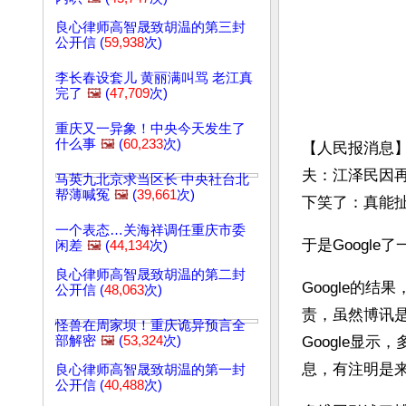
良心律师高智晟致胡温的第三封
公开信 (
59,938
次)
李长春设套儿 黄丽满叫骂 老江真
完了
🖼️
(
47,709
次)
重庆又一异象！中央今天发生了
什么事
🖼️
(
60,233
次)
【人民报消息
夫：江泽民因再
马英九北京求当区长 中央社台北
帮薄喊冤
🖼️
(
39,661
次)
下笑了：真能
一个表态…关海祥调任重庆市委
于是Googl
闲差
🖼️
(
44,134
次)
良心律师高智晟致胡温的第二封
Google的
公开信 (
48,063
次)
责，虽然博讯是
怪兽在周家坝！重庆诡异预言全
部解密
🖼️
(
53,324
次)
Google显
息，有注明是
良心律师高智晟致胡温的第一封
公开信 (
40,488
次)