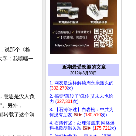
，说那个《樵
大字！我噗嗤一
近期最受欢迎的文章
2012年3月30日
1. 网友是这样解读周永康露头的
(
332,279
次)
”，意思是没人负
2. 搞笑“薄段子”疯传 艾未未也给
力 (
327,391
次)
讯”。另外，
3. 【石涛评述】白岩松：中共为
站都转载了这个消
何没有朋友
🖼️▶️
(
180,510
次)
4. 石涛评述：处理薄熙来 网络爆
料挑拨胡温关系
🖼️▶️
(
175,721
次)