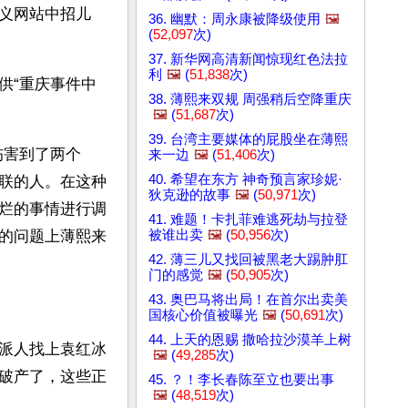
义网站中招儿
36. 幽默：周永康被降级使用
🖼️
(
52,097
次)
37. 新华网高清新闻惊现红色法拉
利
🖼️
(
51,838
次)
供“重庆事件中
38. 薄熙来双规 周强稍后空降重庆
🖼️
(
51,687
次)
39. 台湾主要媒体的屁股坐在薄熙
伤害到了两个
来一边
🖼️
(
51,406
次)
40. 希望在东方 神奇预言家珍妮·
联的人。在这种
狄克逊的故事
🖼️
(
50,971
次)
烂的事情进行调
41. 难题！卡扎菲难逃死劫与拉登
被谁出卖
🖼️
(
50,956
次)
的问题上薄熙来
42. 薄三儿又找回被黑老大踢肿肛
门的感觉
🖼️
(
50,905
次)
43. 奥巴马将出局！在首尔出卖美
国核心价值被曝光
🖼️
(
50,691
次)
44. 上天的恩赐 撒哈拉沙漠羊上树
派人找上袁红冰
🖼️
(
49,285
次)
破产了，这些正
45. ？！李长春陈至立也要出事
🖼️
(
48,519
次)