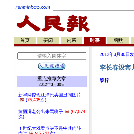
首页
要闻
内幕
时事
幽默
2012年3月30日
李长春设套
重点推荐文章
黎梓
2012年3月30日
新华网惊现江泽民卖国丑闻图片
🖼️
(
75,405
次)
黄丽满老公出来骂咧子
🖼️
(
67,574
次)
！世纪大戏看点决不是中共内斗
内哄
🖼️
(
45,747
次)