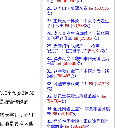
血拼
🖼️
(
61,357
次)
26. 赵本山涉薄熙来案
🖼️
(
60,585
次)
27. 重庆又一异象！中央今天发生
了什么事
🖼️
(
60,233
次)
28. 李长春发生啥事啦？！新华网
敢刊登这文章
🖼️
(
59,854
次)
29. 天安门军队戒严──“枪声”、
“政变”、“北京出事了” (
59,737
次)
30. 说变就变！薄熙来回光返照后
完蛋
🖼️
(
58,638
次)
31. 这举动在拿下周永康之后才谈
的到 (
58,497
次)
32. 薄熙来被双规了！
🖼️
(
57,248
次)
6个常委3月30
33. 博讯拿屁股出薄瓜瓜新闻
🖼️
(
54,784
次)
日都在家里睡觉？为什么就出来李长春一个人的消息？道理很简单，李长春是统管传媒的！ 
34. 鱼死网破王立军 非党非国薄熙
来
🖼️
(
54,102
次)
在练大字》，而过
35. 怪兽在周家坝！重庆诡异预言
目地是要搞坏他
全部解密
🖼️
(
53,324
次)