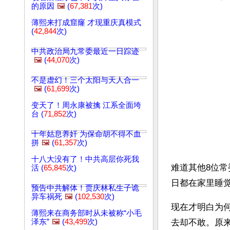
的原因
🖼️
(
67,381
次)
薄熙来打成窟窿 才现重庆真模式
(
42,844
次)
中共政治局九常委最近一日踪迹
🖼️
(
44,070
次)
不是虚幻！三个太阳与天人合一
🖼️
(
61,699
次)
变天了！周永康被擒 江系全面垮
台 (
71,852
次)
十年姑息养奸 为保命胡不得不血
拼
🖼️
(
61,357
次)
十八大没有了！中共高层你死我
难道其他8位常
活 (
65,845
次)
预告中共解体！贾庆林私生子诡
异车祸死
🖼️
(
102,530
次)
现在才明白为
薄熙来在商务部时从未被称“小毛
泽东”
🖼️
(
43,499
次)
去却不敢。原