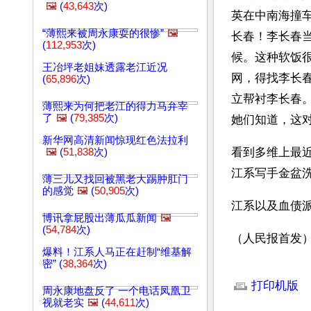
🖼️
(
43,643
次)
英在中南海撞
“薄熙来被周永康耍的很惨”
🖼️
长春！李长春
(
112,953
次)
候。这种软饭很
王冶坪老姐妹透露老江近况
网，得找李长
(
65,896
次)
立帮衬李长春
薄熙来为何把老江的得力马弁宰
了
🖼️
(
79,385
次)
她们知道，这
新华网高清新闻惊现红色法拉利
看到多维上最
🖼️
(
51,838
次)
江系写手金盆
薄三儿又找回被黑老大踢肿肛门
的感觉
🖼️
(
50,905
次)
江系以及血债
博讯拿屁股出薄瓜瓜新闻
🖼️
(
54,784
次)
（人民报首发
爆料！江系人马正在赶制“维基解
密” (
38,364
次)
文章网址: http://w
打印机版
周永康地盘反了 一个电话凤凰卫
视就老实
🖼️
(
44,611
次)