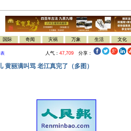
国际
奇闻
灾祸
万象
生活
文化
人气：
47,709
分享：
发表
儿 黄丽满叫骂 老江真完了（多图）