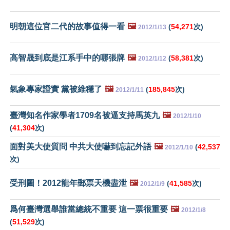
明朝這位官二代的故事值得一看
🖼️
(
54,271
次)
2012/1/13
高智晟到底是江系手中的哪張牌
🖼️
(
58,381
次)
2012/1/12
氣象專家證實 黨被維穩了
🖼️
(
185,845
次)
2012/1/11
臺灣知名作家學者1709名被逼支持馬英九
🖼️
2012/1/10
(
41,304
次)
面對美大使質問 中共大使嚇到忘記外語
🖼️
(
42,537
2012/1/10
次)
受刑圖！2012龍年郵票天機盡泄
🖼️
(
41,585
次)
2012/1/9
爲何臺灣選舉誰當總統不重要 這一票很重要
🖼️
2012/1/8
(
51,529
次)