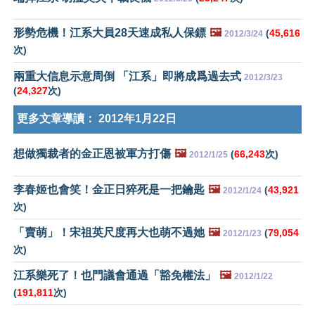
形勢危機！江系大員28天速成私人保鏢
🖼️
(
45,616
2012/3/24
次)
兩重大信息示意周倒 「江系」即將成爲過去式
2012/3/23
(
24,327
次)
更多文章導讀：
2012年1月22日
想做獨裁者的金正恩被軍方打傷
🖼️
(
66,243
次)
2012/1/25
李春姬也會笑！金正日猝死是一把鑰匙
🖼️
(
43,921
2012/1/24
次)
「賣萌」！宋祖英尺度再大也萌不過她
🖼️
(
79,054
2012/1/23
次)
江系樂死了！也門議會通過「豁免權法」
🖼️
2012/1/22
(
191,811
次)