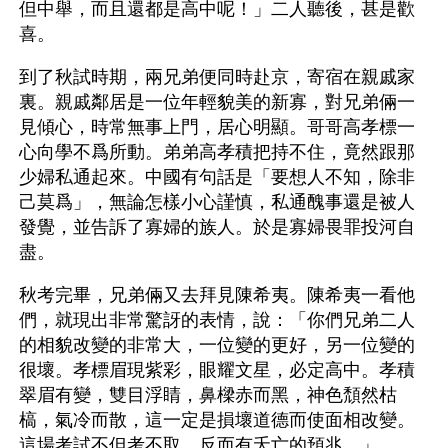
但中舉，而且還都是高中呢！」二人聽後，甚是歡
喜。
到了秋試時期，兩兄弟便同時赴京，寄宿在親戚家
裏。親戚鄰居是一位年輕貌美的新寡，對兄弟倆一
見傾心，時常無事上門，居心明顯。哥哥高孝標一
心向學不爲所動。弟弟高孝積把持不住，竟然跟那
少婦私通起來。中國有句話是「要想人不知，除非
己莫爲」，無論怎樣小心謹慎，私通醜事還是被人
發覺，並告訴了寡婦的族人。於是寡婦畏罪投河自
盡。
秋考完畢，兄弟倆又去拜見陳希夷。陳希夷一看他
們，就現出非常驚訝的表情，說：「你們兄弟二人
的相貌改變的非常大，一位變的更好，另一位變的
很壞。孝標眉現紫彩，眼耀文星，必定高中。孝積
翠眉有變，雙目浮睛，鼻樑赤而黑，神色頹然枯
槁，氣冷而散，這一定是損壞道德而使面相改變。
這場考試不但考不取，反而有夭亡的預兆。」