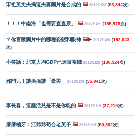
宋祖英丈夫揭這夫妻圖片是合成的
🖼️
(
93,344
次)
2012/1/22
！！！中南海「也需要查查尿」
🖼️
(
185,578
次)
2012/1/21
？你喜歡圖片中的哪種姿態和眼神
🖼️▶️
(
152,043
2012/1/20
次)
小笑話：北京人均GDP已達富裕國
(
136,524
次)
2012/1/20
邪門兒！誰挨撞誰「最美」
(
35,941
次)
2012/1/19
李長春，這蠢活兒是不是你乾的
🖼️
(
37,215
次)
2012/1/19
磨磨槽牙：江爺爺苟合老英子
🖼️
(
50,802
次)
2012/1/19