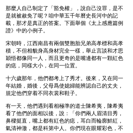
那麼人自己制定了「豁免權」，說自己沒罪，是不
是就被赦免了呢？咱中華五千年曆史長河中的記
載，那才是真正的答案。下面舉個《太上感應篇例
證》中的小例子。
宋朝時，江西南昌有兩個雙胞胎兄弟高孝標和高孝
積，不但相貌身高身材完全一樣，舉止言談和才思
穎悟都像同一人，而且更奇的是嘴邊都有一顆紅色
的痣，同樣大小，在同一位置。
十六歲那年，他們都考上了秀才。後來，又在同一
年結婚，婚後，父母爲使媳婦能辨認自己的丈夫，
規定他們穿着不同衣裳和鞋子。
有一天，他們遇到看相極準的道士陳希夷，陳希夷
看了他們的面相以後，說：「你們兩人眉清目秀，
鼻樑挺直，嘴上都有紅色的痣，耳白而輪廓鮮紅，
氣清神澈，都是科第中人。你們現在眼耀彩色，不