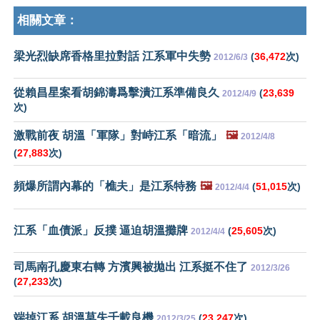
相關文章：
梁光烈缺席香格里拉對話 江系軍中失勢
(
36,472
次)
2012/6/3
從賴昌星案看胡錦濤爲擊潰江系準備良久
(
23,639
2012/4/9
次)
激戰前夜 胡溫「軍隊」對峙江系「暗流」
🖼️
2012/4/8
(
27,883
次)
頻爆所謂內幕的「樵夫」是江系特務
🖼️
(
51,015
次)
2012/4/4
江系「血債派」反撲 逼迫胡溫攤牌
(
25,605
次)
2012/4/4
司馬南孔慶東右轉 方濱興被拋出 江系挺不住了
2012/3/26
(
27,233
次)
端掉江系 胡溫莫失千載良機
(
23,247
次)
2012/3/25