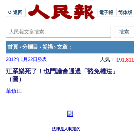
↺ 返回 
電子報
简体版
首頁
分欄目
災禍
文章
›
›
›
：
2012年1月22日
發表
人氣：
191,811
江系樂死了！也門議會通過「豁免權法」
（圖）
華鎮江
法律是人制定的……