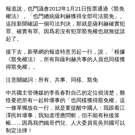
報道說，也門議會2012年1月21日投票通過《豁免
權法》，「也門總統薩利赫獲得全部司法豁免」。
這段新聞確認一個司法判決，那就是薩利赫確實犯
罪、確實有罪。因爲若沒有犯罪豁免權也就無從談
起了。
接下去，新華網的報道特意另起一行，說，「根據
《豁免權法》，所有與薩利赫共事的人員也同樣獲
得豁免權」。
注意關鍵詞：所有、共事、同樣、豁免
中共國主管傳媒的李長春對自己的定位很清楚，難
怪要把所有一起幹壞事的「也同樣獲得豁免權」這
一條單獨放在一行，就是要提醒中國人：我跟着江
澤民幹壞事，我知道理應問斬，但不能有秋後算
帳……因爲我們鐵哥們兒、人大委員長吳邦國可以
制定法律！