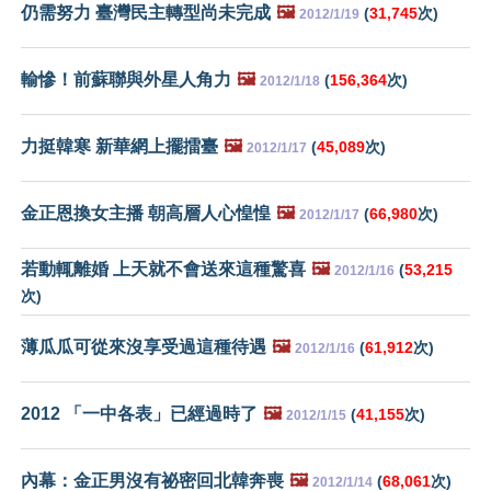
仍需努力 臺灣民主轉型尚未完成
🖼️
(
31,745
次)
2012/1/19
輸慘！前蘇聯與外星人角力
🖼️
(
156,364
次)
2012/1/18
力挺韓寒 新華網上擺擂臺
🖼️
(
45,089
次)
2012/1/17
金正恩換女主播 朝高層人心惶惶
🖼️
(
66,980
次)
2012/1/17
若動輒離婚 上天就不會送來這種驚喜
🖼️
(
53,215
2012/1/16
次)
薄瓜瓜可從來沒享受過這種待遇
🖼️
(
61,912
次)
2012/1/16
2012 「一中各表」已經過時了
🖼️
(
41,155
次)
2012/1/15
內幕：金正男沒有祕密回北韓奔喪
🖼️
(
68,061
次)
2012/1/14