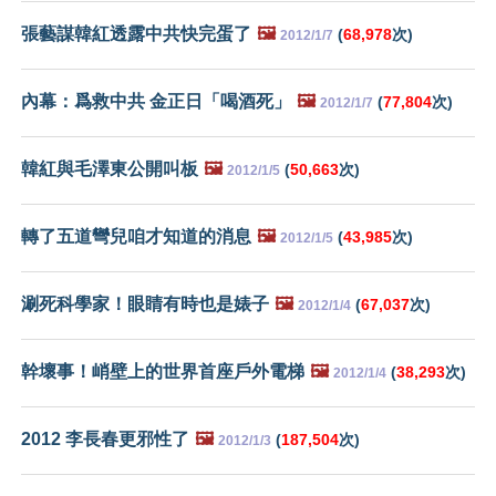
張藝謀韓紅透露中共快完蛋了
🖼️
(
68,978
次)
2012/1/7
內幕：爲救中共 金正日「喝酒死」
🖼️
(
77,804
次)
2012/1/7
韓紅與毛澤東公開叫板
🖼️
(
50,663
次)
2012/1/5
轉了五道彎兒咱才知道的消息
🖼️
(
43,985
次)
2012/1/5
涮死科學家！眼睛有時也是婊子
🖼️
(
67,037
次)
2012/1/4
幹壞事！峭壁上的世界首座戶外電梯
🖼️
(
38,293
次)
2012/1/4
2012 李長春更邪性了
🖼️
(
187,504
次)
2012/1/3