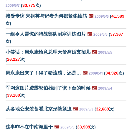
(
33,775
次)
2009/5/7
接受专访 宋祖英与记者为何都紧张抽筋
🖼️
(
41,589
2009/5/6
次)
一组令人震惊的特战部队耐寒训练图片
🖼️
(
37,367
2009/5/5
次)
小笑话：周永康给意总理天价离婚支招儿
🖼️
2009/5/5
(
26,227
次)
周永康出来了！得了猪流感，还是…
🖼️
(
34,926
次)
2009/5/4
军网这图片透露郭伯雄到了该下台的时候
🖼️
2009/5/4
(
39,189
次)
从各地公安装备看北京形势紧迫
🖼️
(
32,689
次)
2009/5/3
这事咋不在中南海里干
🖼️
(
33,909
次)
2009/5/3