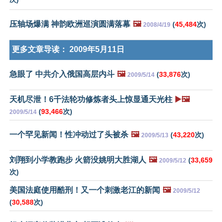
压轴场爆满 神韵欧洲巡演圆满落幕
🖼️
(
45,484
次)
2008/4/19
更多文章导读：
2009年5月11日
急眼了 中共介入俄国高层内斗
🖼️
(
33,876
次)
2009/5/14
天机尽泄！6千法轮功修炼者头上惊显通天光柱
▶️🖼️
(
93,466
次)
2009/5/14
一个罕见新闻！性冲动过了头被杀
🖼️
(
43,220
次)
2009/5/13
刘翔到小学教跑步 火箭没姚明大胜湖人
🖼️
(
33,659
2009/5/12
次)
美国法庭使用酷刑！又一个刺激老江的新闻
🖼️
2009/5/12
(
30,588
次)