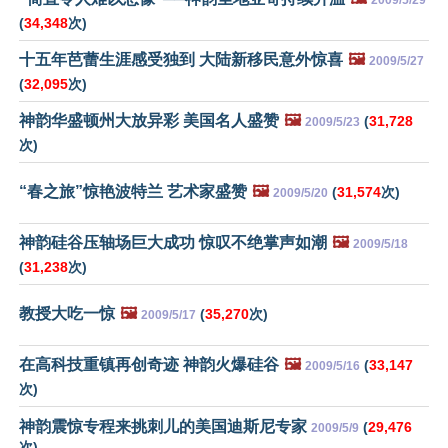
2009/5/29
(
34,348
次)
十五年芭蕾生涯感受独到 大陆新移民意外惊喜
🖼️
2009/5/27
(
32,095
次)
神韵华盛顿州大放异彩 美国名人盛赞
🖼️
(
31,728
2009/5/23
次)
“春之旅”惊艳波特兰 艺术家盛赞
🖼️
(
31,574
次)
2009/5/20
神韵硅谷压轴场巨大成功 惊叹不绝掌声如潮
🖼️
2009/5/18
(
31,238
次)
教授大吃一惊
🖼️
(
35,270
次)
2009/5/17
在高科技重镇再创奇迹 神韵火爆硅谷
🖼️
(
33,147
2009/5/16
次)
神韵震惊专程来挑刺儿的美国迪斯尼专家
(
29,476
2009/5/9
次)