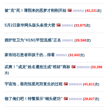
被"克"死！薄熙来的恶梦才刚刚开始
🖼️
(
42,231
次)
2009/5/2
5月2日新华网头版头条泄大密
🖼️
(
33,875
次)
2009/5/2
拥护世卫为“H1N1甲型流感”正名
(
28,568
次)
2009/5/1
家有结石患者和孩子的…得看
(
32,602
次)
2009/5/1
忒爽！"成龙"姓名遭抢注成"棺材"商标
🖼️
(
33,396
2009/4/30
次)
宇宙泡，垂死恒星死而复生的过程
🖼️
(
41,611
次)
2009/4/30
饶了俺们吧！特警展示“铜头硬功”
🖼️
(
28,827
次)
2009/4/30