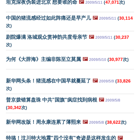
坦克深夜伪装进北京 想要谁的命
🖼️
(
47,071
次)
2009/5/11
中国的猪流感经过如此阵痛还是早产儿
🖼️
(
30,114
2009/5/11
次)
剧院爆满 洛城观众赏神韵共度母亲节
🖼️
(
30,237
2009/5/11
次)
为何《大辞海》主编非陈至立莫属
🖼️
(
30,977
次)
2009/5/10
新华网头条！猪流感在中国早就蔓延了
🖼️
(
33,826
2009/5/9
次)
普京拨错算盘珠 中共"国旗"疯症找到病根
🖼️
2009/5/8
(
30,342
次)
新华网改版！周永康连累了薄熙来
🖼️
(
38,622
次)
2009/5/8
特搞！汶川特大地震"四个没有"奇迹是这样发生的
🖼️