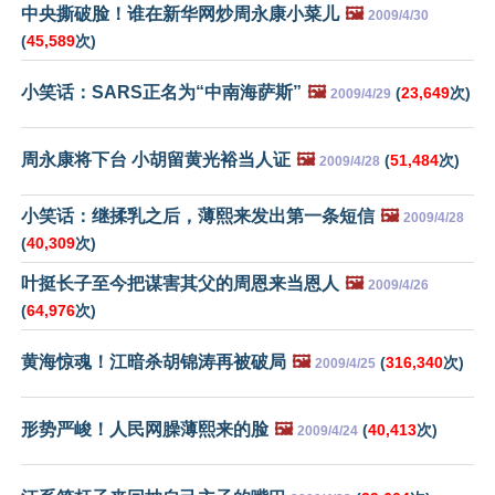
中央撕破脸！谁在新华网炒周永康小菜儿
🖼️
2009/4/30
(
45,589
次)
小笑话：SARS正名为“中南海萨斯”
🖼️
(
23,649
次)
2009/4/29
周永康将下台 小胡留黄光裕当人证
🖼️
(
51,484
次)
2009/4/28
小笑话：继揉乳之后，薄熙来发出第一条短信
🖼️
2009/4/28
(
40,309
次)
叶挺长子至今把谋害其父的周恩来当恩人
🖼️
2009/4/26
(
64,976
次)
黄海惊魂！江暗杀胡锦涛再被破局
🖼️
(
316,340
次)
2009/4/25
形势严峻！人民网臊薄熙来的脸
🖼️
(
40,413
次)
2009/4/24