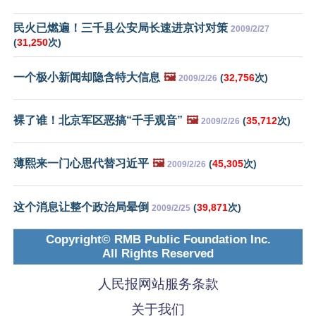
民火已燃遍！三千县公安局长速进京讨对策
2009/2/27
(
31,250
次)
一个极小新闻却隐含特大信息
🖼️
(
32,756
次)
2009/2/26
裸了谁！北京军区恶搞“千手观音”
🖼️
(
35,712
次)
2009/2/26
薄熙来一门心思代替习近平
🖼️
(
45,305
次)
2009/2/26
这个消息让整个政治局晕倒
(
39,871
次)
2009/2/25
Copyright© RMB Public Foundation Inc.
All Rights Reserved
人民报网站服务条款
关于我们