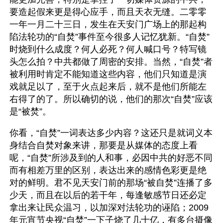
要造起假来更是得心应手，而且天衣无缝。二零零
一年一月二十三日，发生在天安门广场上的那起构
陷法轮功的“自焚”事件至今很多人记忆犹新。“自焚”
时烧到什么成度？何人必死？何人喊口号？特写镜
头怎么拍？中共都做了周密的安排。当然，“自焚”者
被利用时肯定不能知道这些内容，他们只知道是演
戏就足以了，至于火点起来后，就不是他们所能左
右得了的了。所以确切的说，他们的那次“自焚”应该
是“被焚”。
你看，“自焚”一词表达多少内容？这还只是就词义本
身结合自焚对象来讲，那要是从媒体的态度上看
呢，“自焚”所涉及到的人和事，必因中共的好恶不同
而有相差万里的区别，表达出来的感情色彩更是绝
对的鲜明。君不见天安门前的那场“被自焚”连播了多
少天，而且在以后的若干年，每逢敏感节日还必定
拿出来让民众温习，以加深对法轮功的诬陷；2009
年元宵节央视“自焚”一下子烧了几十亿，有多台摄像