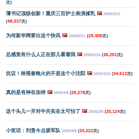
次)
薄书记顶级创新！重庆三百护士表演揉乳
🖼️
2009/3/11
(
48,337
次)
为何新华网要出这个快讯
🖼️
(
29,408
次)
2009/3/11
总感觉有什么人正在那儿看着我
🖼️
(
36,201
次)
2009/3/10
抗议！殃视春晚火的不是这个小沈阳
🖼️
(
34,612
次)
2009/3/10
真的是有神在加持
🖼️
(
28,278
次)
2009/3/9
这个头儿一开对中共实在太可怕了
🖼️
(
35,124
次)
2009/3/9
小笑话：刘贵今点拨军队
(
24,222
次)
2009/3/9