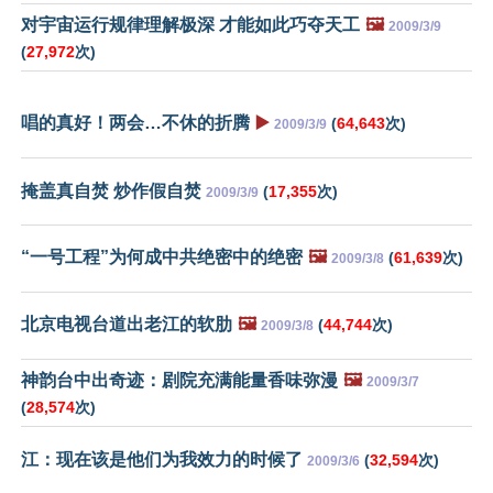
对宇宙运行规律理解极深 才能如此巧夺天工
🖼️
2009/3/9
(
27,972
次)
唱的真好！两会…不休的折腾
▶️
(
64,643
次)
2009/3/9
掩盖真自焚 炒作假自焚
(
17,355
次)
2009/3/9
“一号工程”为何成中共绝密中的绝密
🖼️
(
61,639
次)
2009/3/8
北京电视台道出老江的软肋
🖼️
(
44,744
次)
2009/3/8
神韵台中出奇迹：剧院充满能量香味弥漫
🖼️
2009/3/7
(
28,574
次)
江：现在该是他们为我效力的时候了
(
32,594
次)
2009/3/6