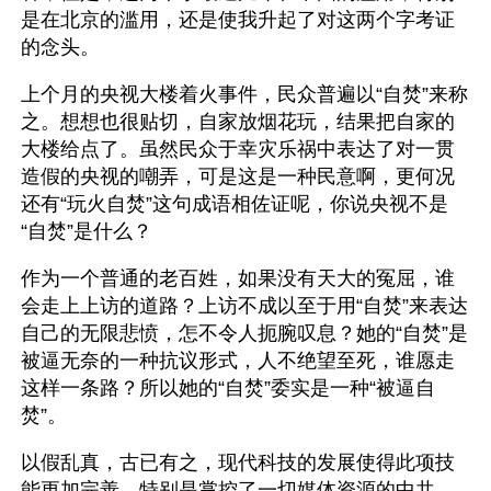
是在北京的滥用，还是使我升起了对这两个字考证
的念头。
上个月的央视大楼着火事件，民众普遍以“自焚”来称
之。想想也很贴切，自家放烟花玩，结果把自家的
大楼给点了。虽然民众于幸灾乐祸中表达了对一贯
造假的央视的嘲弄，可是这是一种民意啊，更何况
还有“玩火自焚”这句成语相佐证呢，你说央视不是
“自焚”是什么？
作为一个普通的老百姓，如果没有天大的冤屈，谁
会走上上访的道路？上访不成以至于用“自焚”来表达
自己的无限悲愤，怎不令人扼腕叹息？她的“自焚”是
被逼无奈的一种抗议形式，人不绝望至死，谁愿走
这样一条路？所以她的“自焚”委实是一种“被逼自
焚”。
以假乱真，古已有之，现代科技的发展使得此项技
能更加完善，特别是掌控了一切媒体资源的中共，