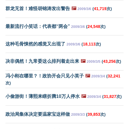
群龙无首！难怪胡锦涛发出警告
🖼️
(
41,719
次)
2009/3/6
最新流行小笑话：代表都“两会”
(
24,548
次)
2009/3/6
这种毛骨悚然的感觉又出现了
(
18,113
次)
2009/3/6
决非偶然！九常委这么排列着走出来
🖼️
(
43,256
次)
2009/3/5
冯小刚在哪里？！政协开会只见小英子
🖼️
(
32,241
2009/3/4
次)
小偷游街！薄熙来瞎折腾10万人停水
🖼️
(
31,827
次)
2009/3/4
政治局集体决定要温家宝这样做
(
39,853
次)
2009/3/3