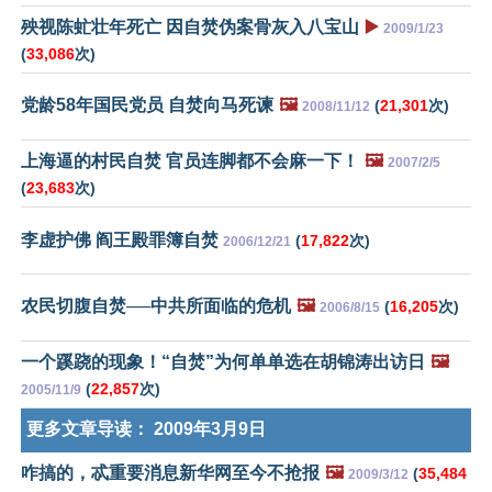
殃视陈虻壮年死亡 因自焚伪案骨灰入八宝山
▶️
2009/1/23
(
33,086
次)
党龄58年国民党员 自焚向马死谏
🖼️
(
21,301
次)
2008/11/12
上海逼的村民自焚 官员连脚都不会麻一下！
🖼️
2007/2/5
(
23,683
次)
李虚护佛 阎王殿罪簿自焚
(
17,822
次)
2006/12/21
农民切腹自焚──中共所面临的危机
🖼️
(
16,205
次)
2006/8/15
一个蹊跷的现象！“自焚”为何单单选在胡锦涛出访日
🖼️
(
22,857
次)
2005/11/9
更多文章导读：
2009年3月9日
咋搞的，忒重要消息新华网至今不抢报
🖼️
(
35,484
2009/3/12