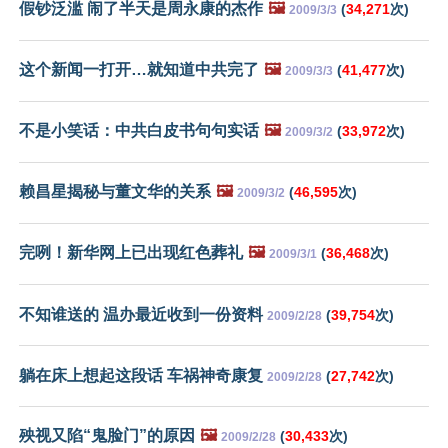
假钞泛滥 闹了半天是周永康的杰作
🖼️
(
34,271
次)
2009/3/3
这个新闻一打开…就知道中共完了
🖼️
(
41,477
次)
2009/3/3
不是小笑话：中共白皮书句句实话
🖼️
(
33,972
次)
2009/3/2
赖昌星揭秘与董文华的关系
🖼️
(
46,595
次)
2009/3/2
完咧！新华网上已出现红色葬礼
🖼️
(
36,468
次)
2009/3/1
不知谁送的 温办最近收到一份资料
(
39,754
次)
2009/2/28
躺在床上想起这段话 车祸神奇康复
(
27,742
次)
2009/2/28
殃视又陷“鬼脸门”的原因
🖼️
(
30,433
次)
2009/2/28