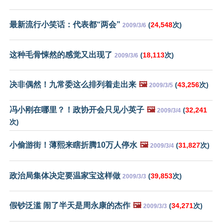
最新流行小笑话：代表都“两会”
(
24,548
次)
2009/3/6
这种毛骨悚然的感觉又出现了
(
18,113
次)
2009/3/6
决非偶然！九常委这么排列着走出来
🖼️
(
43,256
次)
2009/3/5
冯小刚在哪里？！政协开会只见小英子
🖼️
(
32,241
2009/3/4
次)
小偷游街！薄熙来瞎折腾10万人停水
🖼️
(
31,827
次)
2009/3/4
政治局集体决定要温家宝这样做
(
39,853
次)
2009/3/3
假钞泛滥 闹了半天是周永康的杰作
🖼️
(
34,271
次)
2009/3/3