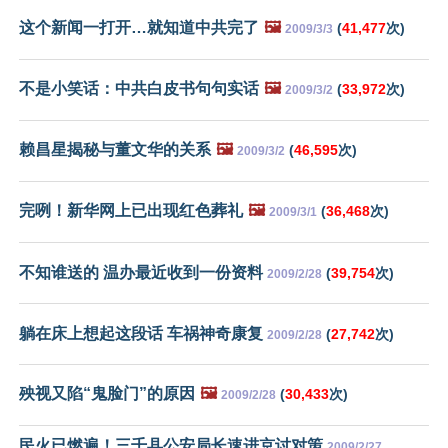
这个新闻一打开…就知道中共完了
🖼️
(
41,477
次)
2009/3/3
不是小笑话：中共白皮书句句实话
🖼️
(
33,972
次)
2009/3/2
赖昌星揭秘与董文华的关系
🖼️
(
46,595
次)
2009/3/2
完咧！新华网上已出现红色葬礼
🖼️
(
36,468
次)
2009/3/1
不知谁送的 温办最近收到一份资料
(
39,754
次)
2009/2/28
躺在床上想起这段话 车祸神奇康复
(
27,742
次)
2009/2/28
殃视又陷“鬼脸门”的原因
🖼️
(
30,433
次)
2009/2/28
民火已燃遍！三千县公安局长速进京讨对策
2009/2/27