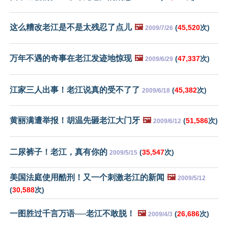
这么糟改老江是不是太残忍了点儿
🖼️
(
45,520
次)
2009/7/26
万年不遇的奇事在老江发迹地惊现
🖼️
(
47,337
次)
2009/6/29
江家三人出事！老江说真的受不了了
(
45,382
次)
2009/6/18
黄丽满遭举报！胡温先砸老江大门牙
🖼️
(
51,586
次)
2009/6/12
二尿裤子！老江，真有你的
(
35,547
次)
2009/5/15
美国法庭使用酷刑！又一个刺激老江的新闻
🖼️
2009/5/12
(
30,588
次)
一图胜过千言万语──老江不敢脱！
🖼️
(
26,686
次)
2009/4/3