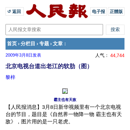
↺ 返回 
电子报
正體版
首页
分栏目
专题
文章
›
›
›
：
2009年3月8日
发表
人气：
44,744
北京电视台道出老江的软肋（图）
黎梓
霸主也有天敌
【人民报消息】3月8日新华视频里有一个北京电视
台的节目，题目是《自然界一物降一物 霸主也有天
敌》，图片用的是一只老虎。