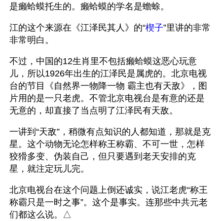
是癞蛤蟆托生的。癞蛤蟆的学名是蟾蜍。
江的这个来源在《江泽民其人》的“
楔子
”里讲的非常
非常明白。
不过，中国的12生肖里不包括癞蛤蟆这恶心玩意
儿，所以1926年出生的江泽民是属虎的。北京电视
台的节目《自然界一物降一物 霸主也有天敌》，图
片用的是一只老虎。不管北京电视台是有意的还是
无意的，却直接了当点明了江泽民有天敌。
一讲到“天敌”，稍微有点知识的人都知道，那就是克
星。这个动物无论怎样称王称霸、不可一世，怎样
狡猾多变、伪装自己，但只要遇到老天安排的克
星，就注定玩儿完。
北京电视台在这个问题上倒还诚实，说江老虎“称王
称霸只是一时之事”。这个是事实。连那些中共元老
们都这么说。△