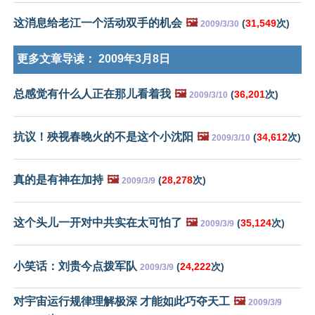
这消息给老江一个活动双手的机会
🖼️
(
31,549
次)
2009/3/30
更多文章导读：
2009年3月8日
总感觉有什么人正在那儿看着我
🖼️
(
36,201
次)
2009/3/10
抗议！殃视春晚火的不是这个小沈阳
🖼️
(
34,612
次)
2009/3/10
真的是有神在加持
🖼️
(
28,278
次)
2009/3/9
这个头儿一开对中共实在太可怕了
🖼️
(
35,124
次)
2009/3/9
小笑话：刘贵今点拨军队
(
24,222
次)
2009/3/9
对宇宙运行规律理解极深 才能如此巧夺天工
🖼️
2009/3/9