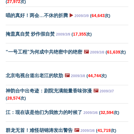
(
27,972
次)
唱的真好！两会…不休的折腾
▶️
(
64,643
次)
2009/3/9
掩盖真自焚 炒作假自焚
(
17,355
次)
2009/3/9
“一号工程”为何成中共绝密中的绝密
🖼️
(
61,639
次)
2009/3/8
北京电视台道出老江的软肋
🖼️
(
44,744
次)
2009/3/8
神韵台中出奇迹：剧院充满能量香味弥漫
🖼️
2009/3/7
(
28,574
次)
江：现在该是他们为我效力的时候了
(
32,594
次)
2009/3/6
群龙无首！难怪胡锦涛发出警告
🖼️
(
41,719
次)
2009/3/6