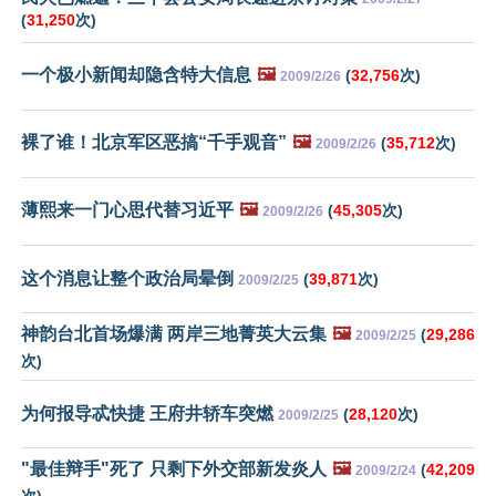
(
31,250
次)
一个极小新闻却隐含特大信息
🖼️
(
32,756
次)
2009/2/26
裸了谁！北京军区恶搞“千手观音”
🖼️
(
35,712
次)
2009/2/26
薄熙来一门心思代替习近平
🖼️
(
45,305
次)
2009/2/26
这个消息让整个政治局晕倒
(
39,871
次)
2009/2/25
神韵台北首场爆满 两岸三地菁英大云集
🖼️
(
29,286
2009/2/25
次)
为何报导忒快捷 王府井轿车突燃
(
28,120
次)
2009/2/25
"最佳辩手"死了 只剩下外交部新发炎人
🖼️
(
42,209
2009/2/24