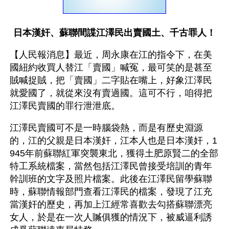
日本漢奸、蘇聯間諜江澤民出賣國土、千古罪人！
【人民報消息】最近，周永康在江的指令下，在美
國紐約收買人替江「賣國」喊冤，最可笑的是甚至
賊喊捉賊，把「賣國」二字貼在嘴上，好象江澤民
就愛國了，就從來沒有賣過國。這可不行，咱得把
江澤民賣國的罪行泄泄底。
江澤民賣國可不是一時腦袋熱，而是有歷史淵源
的，江的父親是日本漢奸，江本人也是日本漢奸，1
945年前蘇聯紅軍突襲東北，獲得土肥原賢二的全部
特工系統檔案，當然包括江澤民曾接受培訓的青年
幹訓班的文字及照片檔案。此後在江澤民留學蘇聯
時，蘇聯情報部門查看江澤民的檔案，發現了江充
當漢奸的歷史，再加上江經常喜歡去勾搭蘇聯漂亮
女人，於是在一次人贓俱獲的情況下，被威逼利誘