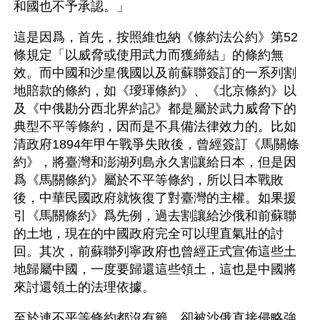
和國也不予承認。」
這是因爲，首先，按照維也納《條約法公約》第52
條規定「以威脅或使用武力而獲締結」的條約無
效。而中國和沙皇俄國以及前蘇聯簽訂的一系列割
地賠款的條約，如《璦琿條約》、《北京條約》以
及《中俄勘分西北界約記》都是屬於武力威脅下的
典型不平等條約，因而是不具備法律效力的。比如
清政府1894年甲午戰爭失敗後，曾經簽訂《馬關條
約》，將臺灣和澎湖列島永久割讓給日本，但是因
爲《馬關條約》屬於不平等條約，所以日本戰敗
後，中華民國政府就恢復了對臺灣的主權。如果援
引《馬關條約》爲先例，過去割讓給沙俄和前蘇聯
的土地，現在的中國政府完全可以理直氣壯的討
回。其次，前蘇聯列寧政府也曾經正式宣佈這些土
地歸屬中國，一度要歸還這些領土，這也是中國將
來討還領土的法理依據。
至於連不平等條約都沒有籤，卻被沙俄直接侵略強