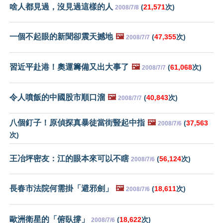
啥人都見過，沒見過這樣的人
(
21,571
次)
2008/7/8
一個不起眼的新聞卻震天撼地
🖼️
(
47,355
次)
2008/7/7
習近平赴港！奧運籌備又出大事了
🖼️
(
61,068
次)
2008/7/7
令人噴飯的中國股市順口溜
🖼️
(
40,843
次)
2008/7/7
八個釘子！原偵探真暴徒當街豎起中指
🖼️
(
37,563
2008/7/6
次)
王冶坪密友：江的眼本來可以不瞎
(
56,124
次)
2008/7/6
長春市法院何需掛「避邪劍」
🖼️
(
18,611
次)
2008/7/6
歐洲衛星的「俯臥撐」
(
18,622
次)
2008/7/6