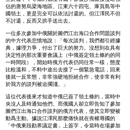
佔的唐努烏梁海地區、江東六十四屯、庫頁島等中
國領土，更是完全可以依法討還的。但江澤民不但
不討還，反而又拱手送出去。
一位多次參加中俄關於圖們江出海口合作問題談判
的中方代表悲憤地說：「每次談判，我們都引經據
典，據理力爭，付出了巨大的努力。沒想到在具有
決定性的那次重要會議上（中俄簽定領土條約的同
一時間段），開始時俄方代表仍同往常一樣，態度
比較溫和，不料中途出去接了一個緊急電話，回來
後就一反常態，非常強硬地拒絕合作，使非常有利
於我方的談判被迫擱淺。」
這位代表後來才知道中俄已簽了領土條約，當時中
央沒人及時通知他們。而俄國人卻立即告知了參加
圖們江出海口合作談判的俄方代表，使其立即變被
動爲主動。據說江澤民那麼痛快就在喪權辱國的
「中俄東段勘界議定書」上簽字，令當時在場參加