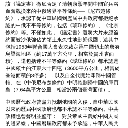
該《議定書》徹底否定了清朝康熙年間中國官兵浴
血奮戰換來的中俄邊界平等條約──《尼布楚條
約》，承認了從中華民國到歷屆中共政府都拒絕承
認的中俄不平等條約，包括《璦琿條約》、《北京
條約》等。不僅如此，《議定書》還將大片未經簽
約而被沙俄強佔的領土永久性地劃歸俄國，這其中
包括1953年聯合國大會表決裁定爲中國領土的唐努
烏梁海地區（約17萬平方公里，相當於貴州省面
積），還包括連不平等條約《璦琿條約》都承認是
中國領土的江東六十四屯（3600平方公里，相當於
香港面積的3倍多），以及自金代開始即歸中國管
轄、在《中俄尼布楚條約》中明確劃歸中國的庫頁
島（7.64萬平方公里，相當於兩個臺灣面積）。
中國曆代政府曾盡力抵制俄國的入侵，自中華民國
以來的歷屆中國政府也都不承認不平等條約。中共
政權也曾聲明並堅守：「對於帝國主義給中國人民
的邊界線，中國曆屆政府都未予承認，中華人民共