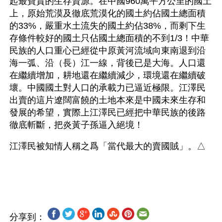
起最寶貴的生存資源。在中國960萬平方公里的國土
上，原始荒漠及徹底荒漠化的國土約佔國土總面積
的33%，嚴重水土流失的國土約佔38%，而剩下生
存條件較好的國土只佔國土總面積的不到1/3！中華
民族的人口重心已經從中原黃河流域向東南退到沿
海一弧、沿（長）江一線，背後已是大海。人口還
在繼續增加，耕地還在繼續減少，環境還在繼續破
壞。中國國土對人口的承載力已逼近極限。江澤民
出賣的這片遼闊富饒的土地本來是中國未來生存和
發展的希望，實際上江澤民已經把中華民族的後路
徹底斬斷，把炎黃子孫逼入絕境！
江澤民被知情人稱之爲「當代最大的賣國賊」。△
分享到：