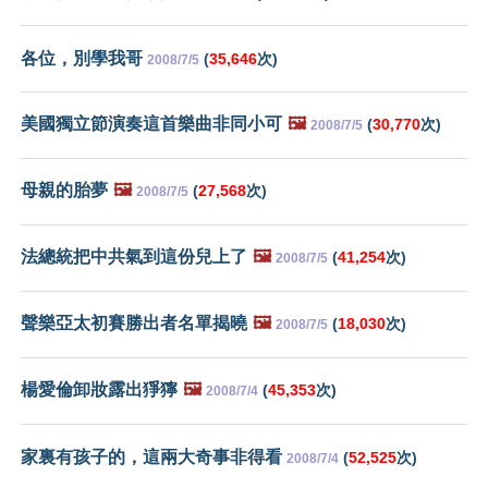
各位，別學我哥
(
35,646
次)
2008/7/5
美國獨立節演奏這首樂曲非同小可
🖼️
(
30,770
次)
2008/7/5
母親的胎夢
🖼️
(
27,568
次)
2008/7/5
法總統把中共氣到這份兒上了
🖼️
(
41,254
次)
2008/7/5
聲樂亞太初賽勝出者名單揭曉
🖼️
(
18,030
次)
2008/7/5
楊愛倫卸妝露出猙獰
🖼️
(
45,353
次)
2008/7/4
家裏有孩子的，這兩大奇事非得看
(
52,525
次)
2008/7/4