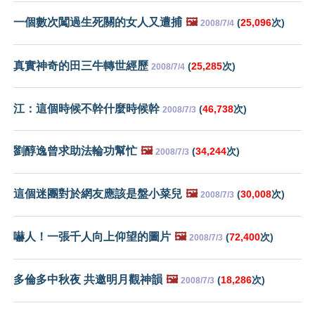
一個數次闖過生死關的女人又遭捕
🖼️
(
25,096
次)
2008/7/4
真實神奇的田三牛轉世經歷
(
25,285
次)
2008/7/4
江：這個時候不幹什麼時候幹
(
46,738
次)
2008/7/3
劉醇逸曾求助法輪功幫忙
🖼️
(
34,244
次)
2008/7/3
這個迷團對於網友應該是盤小菜兒
🖼️
(
30,008
次)
2008/7/3
嚇人！一張千人向上仰望的圖片
🖼️
(
72,400
次)
2008/7/3
多倫多中秋夜 共邀明月觀神韻
🖼️
(
18,286
次)
2008/7/3