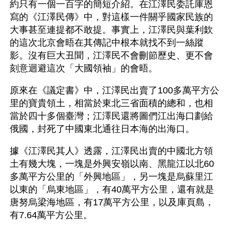
約只有一個一百字的簡短介紹。在江澤民委託庫恩
寫的《江澤民傳》中，對這樣一件關乎國家民族的
大事甚至連提都不敢提。事實上，江澤民與葉利欽
的這次北京會晤在其傳記中根本就找不到一絲蹤
影。沒有巨大丑聞，江澤民不會刪節歷史、更不會
刻意迴避這次「大國領袖」的會晤。
原來在《議定書》中，江澤民出賣了100多萬平方公
里的寶貴領土，相當於東北三省面積的總和，也相
當於四十多個臺灣；江澤民還將圖們江出海口劃給
俄國，封死了中國東北通往日本海的出海口。
據《江澤民其人》透露，江澤民出賣的中國北方領
土有幾大塊，一塊是外興安嶺以南、黑龍江以北60
多萬平方公里的「外興地區」，另一塊是烏蘇里江
以東的「烏東地區」，有40萬平方公里，還有就是
唐努烏梁海地區，有17萬平方公里，以及庫頁島，
有7.64萬平方公里。