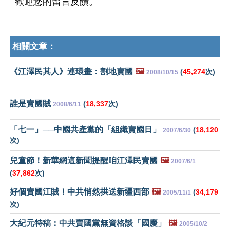
歡迎您的留言反饋。
相關文章：
《江澤民其人》連環畫：割地賣國
🖼️
(
45,274
次)
2008/10/15
誰是賣國賊
(
18,337
次)
2008/6/11
「七一」──中國共產黨的「組織賣國日」
(
18,120
2007/6/30
次)
兒童節！新華網這新聞提醒咱江澤民賣國
🖼️
2007/6/1
(
37,862
次)
好個賣國江賊！中共悄然拱送新疆西部
🖼️
(
34,179
2005/11/1
次)
大紀元特稿：中共賣國黨無資格談「國慶」
🖼️
2005/10/2