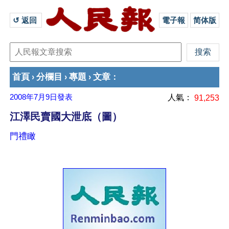
↺ 返回 
電子報
简体版
首頁
分欄目
專題
文章
›
›
›
：
2008年7月9日
發表
人氣：
91,253
江澤民賣國大泄底（圖）
門禮瞰