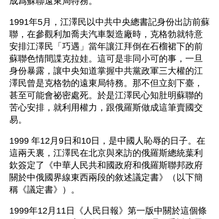
成爲蘇聯遠東局特務。
1991年5月，江澤民以中共中央總書記身份出訪前蘇
聯，在參觀利加喬夫汽車製造廠時，克格勃就特意
安排江澤民「巧遇」當年讓江拜倒在石榴裙下的前
蘇聯色情間諜克拉娃。這可是非同小可的事，一旦
身份暴露，讓中央知道掌握中共黨政軍三大權的江
澤民曾是克格勃的遠東局特務。那不但立刻下臺，
甚至可能會祕密處死。於是江澤民心知肚明蘇聯的
苦心安排，就利用權力，跟俄羅斯做成這筆賣國交
易。
1999 年12月9日和10日，是中國人恥辱的日子。在
這兩天裏，江澤民在北京與來訪的俄羅斯總統葉利
欽簽定了《中華人民共和國政府和俄羅斯聯邦政府
關於中俄國界線東西兩段的敘述議定書》（以下簡
稱《議定書》）。
1999年12月11日《人民日報》第一版中關於這個條