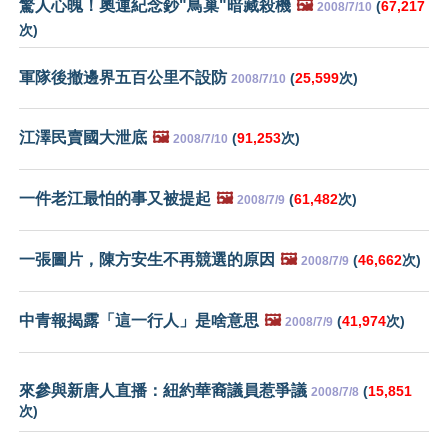
驚人心魄！奧運紀念鈔"鳥巢"暗藏殺機
🖼️
(
67,217
2008/7/10
次)
軍隊後撤邊界五百公里不設防
(
25,599
次)
2008/7/10
江澤民賣國大泄底
🖼️
(
91,253
次)
2008/7/10
一件老江最怕的事又被提起
🖼️
(
61,482
次)
2008/7/9
一張圖片，陳方安生不再競選的原因
🖼️
(
46,662
次)
2008/7/9
中青報揭露「這一行人」是啥意思
🖼️
(
41,974
次)
2008/7/9
來參與新唐人直播：紐約華裔議員惹爭議
(
15,851
2008/7/8
次)