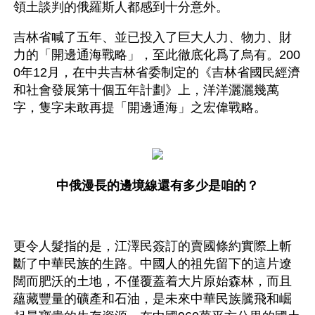
領土談判的俄羅斯人都感到十分意外。
吉林省喊了五年、並已投入了巨大人力、物力、財
力的「開邊通海戰略」，至此徹底化爲了烏有。200
0年12月，在中共吉林省委制定的《吉林省國民經濟
和社會發展第十個五年計劃》上，洋洋灑灑幾萬
字，隻字未敢再提「開邊通海」之宏偉戰略。
中俄漫長的邊境線還有多少是咱的？
更令人髮指的是，江澤民簽訂的賣國條約實際上斬
斷了中華民族的生路。中國人的祖先留下的這片遼
闊而肥沃的土地，不僅覆蓋着大片原始森林，而且
蘊藏豐量的礦產和石油，是未來中華民族騰飛和崛