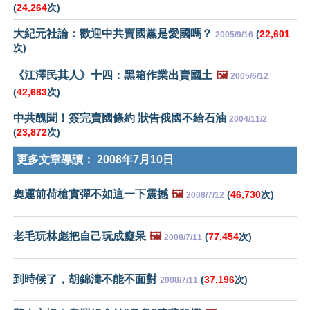
(
24,264
次)
大紀元社論：歡迎中共賣國黨是愛國嗎？
(
22,601
2005/9/16
次)
《江澤民其人》十四：黑箱作業出賣國土
🖼️
2005/6/12
(
42,683
次)
中共醜聞！簽完賣國條約 狀告俄國不給石油
2004/11/2
(
23,872
次)
更多文章導讀：
2008年7月10日
奧運前荷槍實彈不如這一下震撼
🖼️
(
46,730
次)
2008/7/12
老毛玩林彪把自己玩成癡呆
🖼️
(
77,454
次)
2008/7/11
到時候了，胡錦濤不能不面對
(
37,196
次)
2008/7/11