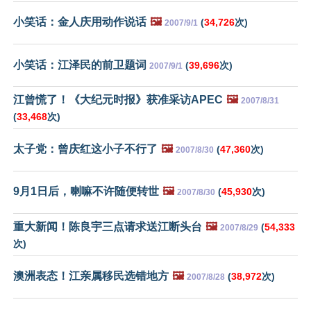
小笑话：金人庆用动作说话
🖼️
(
34,726
次)
2007/9/1
小笑话：江泽民的前卫题词
(
39,696
次)
2007/9/1
江曾慌了！《大纪元时报》获准采访APEC
🖼️
2007/8/31
(
33,468
次)
太子党：曾庆红这小子不行了
🖼️
(
47,360
次)
2007/8/30
9月1日后，喇嘛不许随便转世
🖼️
(
45,930
次)
2007/8/30
重大新闻！陈良宇三点请求送江断头台
🖼️
(
54,333
2007/8/29
次)
澳洲表态！江亲属移民选错地方
🖼️
(
38,972
次)
2007/8/28