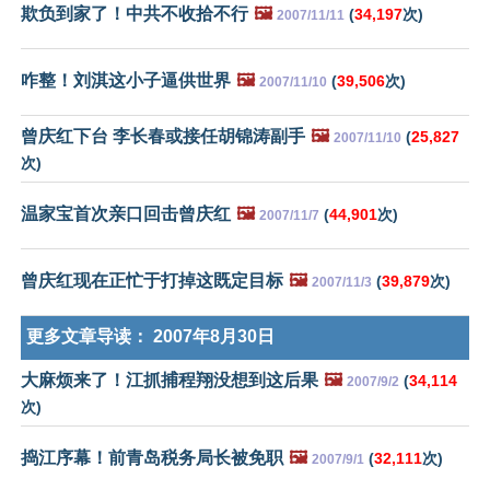
欺负到家了！中共不收拾不行
🖼️
(
34,197
次)
2007/11/11
咋整！刘淇这小子逼供世界
🖼️
(
39,506
次)
2007/11/10
曾庆红下台 李长春或接任胡锦涛副手
🖼️
(
25,827
2007/11/10
次)
温家宝首次亲口回击曾庆红
🖼️
(
44,901
次)
2007/11/7
曾庆红现在正忙于打掉这既定目标
🖼️
(
39,879
次)
2007/11/3
更多文章导读：
2007年8月30日
大麻烦来了！江抓捕程翔没想到这后果
🖼️
(
34,114
2007/9/2
次)
捣江序幕！前青岛税务局长被免职
🖼️
(
32,111
次)
2007/9/1