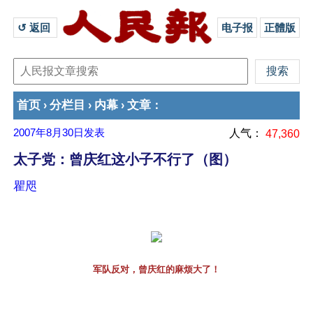
↺ 返回 
电子报
正體版
首页
分栏目
内幕
文章
›
›
›
：
2007年8月30日
发表
人气：
47,360
太子党：曾庆红这小子不行了（图）
瞿咫
军队反对，曾庆红的麻烦大了！