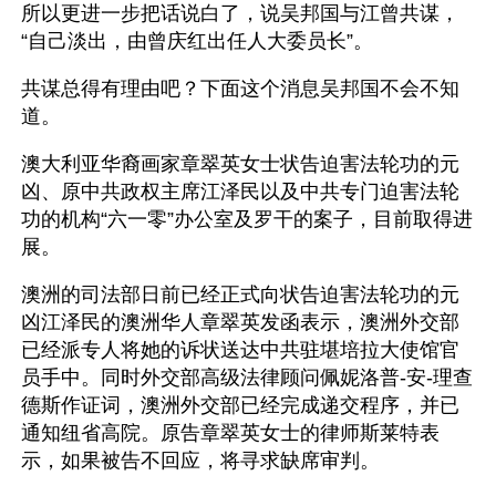
所以更进一步把话说白了，说吴邦国与江曾共谋，
“自己淡出，由曾庆红出任人大委员长”。
共谋总得有理由吧？下面这个消息吴邦国不会不知
道。
澳大利亚华裔画家章翠英女士状告迫害法轮功的元
凶、原中共政权主席江泽民以及中共专门迫害法轮
功的机构“六一零”办公室及罗干的案子，目前取得进
展。
澳洲的司法部日前已经正式向状告迫害法轮功的元
凶江泽民的澳洲华人章翠英发函表示，澳洲外交部
已经派专人将她的诉状送达中共驻堪培拉大使馆官
员手中。同时外交部高级法律顾问佩妮洛普-安-理查
德斯作证词，澳洲外交部已经完成递交程序，并已
通知纽省高院。原告章翠英女士的律师斯莱特表
示，如果被告不回应，将寻求缺席审判。