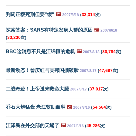
判周正毅死刑但要"缓"
🖼️
(
33,314
次)
2007/8/18
探索答案：SARS有特定发病人群的原因
🖼️
2007/8/18
(
33,230
次)
BBC这消息不只是江绵恒的危机
🖼️
(
36,784
次)
2007/8/18
最新动态！曾庆红与吴邦国撕破脸
(
47,697
次)
2007/8/17
二战奇迹！上帝送来救命大腿
(
37,017
次)
2007/8/17
乔石大炮猛轰 老江软肋血淋
🖼️
(
54,564
次)
2007/8/16
江泽民在外交部的天塌了
🖼️
(
45,286
次)
2007/8/16