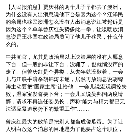
【人民报消息】贾庆林的两个儿子早都去了澳洲，
为什么没有人出消息说他下台是因为这个？江泽民
的亲属也移民澳洲怎么没有人出消息说江被起诉是
因为这个？单单曾庆红失势多此一举，让喽喽放消
息说是王兆国在政治局质问了他儿子移民，什么什
么的。
中共党官，尤其是政治局以上决策层的没有人愿意
下台，但一般的非让下台，没辄了，也就悄没声的
走了。但曾庆红是个异类，从去年就没歇着，一会
儿与江联手暗杀胡锦涛未遂，居然再放消息说胡锦
涛主动要把“国家主席”让给他；一会儿说宏观调控失
败，温家宝发誓要下台；一会儿又说吴邦国两度请
辞，请求不再连任委员长，声称“能力与精力都已无
法适应紧迫形势下的繁重工作”……。
曾庆红最大的败笔是把别人都当成傻瓜蛋。为了让
人明白放这个消息的目地是为了他要占这个职位，