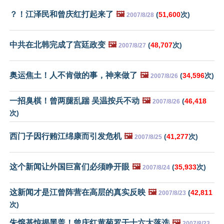
？！江泽民和曾庆红打起来了
🖼️
(
51,600
次)
2007/8/28
中共在北韩完成了宫廷政变
🖼️
(
48,707
次)
2007/8/27
奥运焦土！人不肯做的事，神来做了
🖼️
(
34,596
次)
2007/8/26
一招臭棋！曾两腿乱踹 吴温按兵不动
🖼️
(
46,418
2007/8/26
次)
西门子因行贿江绵康而引发危机
🖼️
(
41,277
次)
2007/8/25
这个新闻让外国巨富们必须睁开眼
🖼️
(
35,933
次)
2007/8/24
这新闻才是江曾阵营在高层的真实反映
🖼️
(
42,811
2007/8/23
次)
朱熔基惊揭黑盖！曾庆红黄菊罗干十六大落选
🖼️
2007/8/23