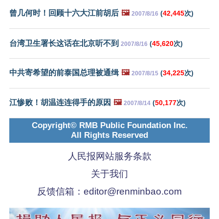
曾几何时！回顾十六大江前胡后
🖼️
(
42,445
次)
2007/8/16
台湾卫生署长这话在北京听不到
(
45,620
次)
2007/8/16
中共寄希望的前泰国总理被通缉
🖼️
(
34,225
次)
2007/8/15
江惨败！胡温连连得手的原因
🖼️
(
50,177
次)
2007/8/14
Copyright© RMB Public Foundation Inc.
All Rights Reserved
人民报网站服务条款
关于我们
反馈信箱：
editor@renminbao.com