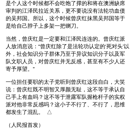
是个人这个时候都不会吃饱了撑的和将在澳洲缺席
审判的江泽民拉近关系，更不要说没有法轮功血债
的吴邦国。所以，这个时候曾庆红抹黑吴邦国等于
是给自己脖子上多架一把铡刀。
当然，曾庆红是一定要和江泽民连连的。曾庆红派
人放消息说：“曾庆红除了是法轮功认定的‘死对头’以
外，社会知识分子群体乃至于异议知识分子以及军
队文职人员，对曾庆红并无反感，甚至有不少人还
寄予厚望。”
一位担任要职的太子党听到曾庆红这段自白，大笑
说：曾庆红既不明智又厚颜无耻，这不等于承认自
己手上有血吗？这不等于泄露军队握枪杆子的实权
派对他非常反感吗？这小子不行了、不行了，思维
都发生了混乱。  △