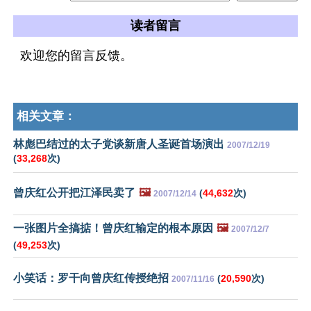
读者留言
欢迎您的留言反馈。
相关文章：
林彪巴结过的太子党谈新唐人圣诞首场演出
2007/12/19
(
33,268
次)
曾庆红公开把江泽民卖了
🖼️
(
44,632
次)
2007/12/14
一张图片全搞掂！曾庆红输定的根本原因
🖼️
2007/12/7
(
49,253
次)
小笑话：罗干向曾庆红传授绝招
(
20,590
次)
2007/11/16