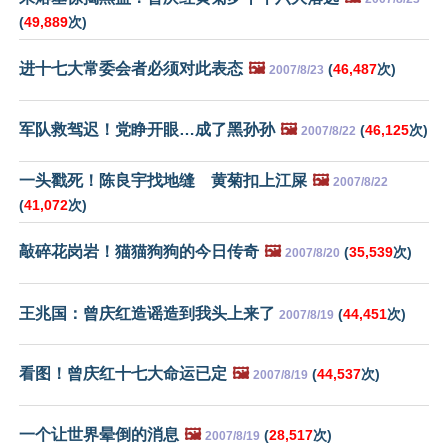
(
49,889
次)
进十七大常委会者必须对此表态
🖼️
(
46,487
次)
2007/8/23
军队救驾迟！党睁开眼…成了黑孙孙
🖼️
(
46,125
次)
2007/8/22
一头戳死！陈良宇找地缝 黄菊扣上江屎
🖼️
2007/8/22
(
41,072
次)
敲碎花岗岩！猫猫狗狗的今日传奇
🖼️
(
35,539
次)
2007/8/20
王兆国：曾庆红造谣造到我头上来了
(
44,451
次)
2007/8/19
看图！曾庆红十七大命运已定
🖼️
(
44,537
次)
2007/8/19
一个让世界晕倒的消息
🖼️
(
28,517
次)
2007/8/19