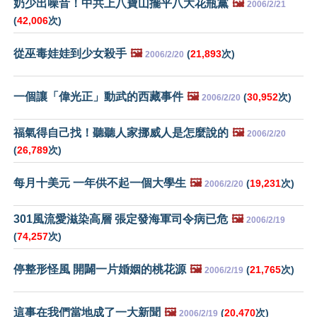
奶少出噪音！中共上八寶山擺平八大花瓶黨
🖼️
2006/2/21
(
42,006
次)
從巫毒娃娃到少女殺手
🖼️
(
21,893
次)
2006/2/20
一個讓「偉光正」動武的西藏事件
🖼️
(
30,952
次)
2006/2/20
福氣得自己找！聽聽人家挪威人是怎麼說的
🖼️
2006/2/20
(
26,789
次)
每月十美元 一年供不起一個大學生
🖼️
(
19,231
次)
2006/2/20
301風流愛滋染高層 張定發海軍司令病已危
🖼️
2006/2/19
(
74,257
次)
停整形怪風 開闢一片婚姻的桃花源
🖼️
(
21,765
次)
2006/2/19
這事在我們當地成了一大新聞
🖼️
(
20,470
次)
2006/2/19