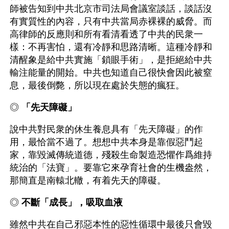
師被告知到中共北京市司法局會議室談話，談話沒
有實質性的內容，只有中共當局赤裸裸的威脅。而
高律師的反應則和所有看清看透了中共的民衆一
樣：不再害怕，還有冷靜和思路清晰。這種冷靜和
清醒象是給中共實施「鎖眼手術」，是拒絕給中共
輸注能量的開始。中共也知道自己很快會因此被窒
息，最後倒斃，所以現在處於失態的瘋狂。
◎ 
「先天障礙」
說中共對民衆的休生養息具有「先天障礙」的作
用，最恰當不過了。想想中共本身是靠假惡鬥起
家，靠毀滅傳統道德，殘殺生命製造恐懼作爲維持
統治的「法寶」。要靠它來孕育社會的生機盎然，
那簡直是南轅北轍，有着先天的障礙。
◎ 
不斷「成長」，吸取血液
雖然中共在自己邪惡本性的惡性循環中最後只會毀