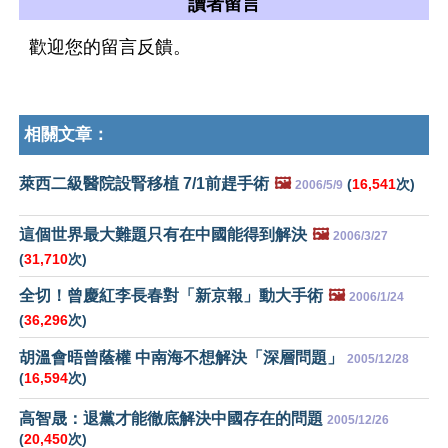
讀者留言
歡迎您的留言反饋。
相關文章：
萊西二級醫院設腎移植 7/1前趕手術
🖼️
(
16,541
次)
2006/5/9
這個世界最大難題只有在中國能得到解決
🖼️
2006/3/27
(
31,710
次)
全切！曾慶紅李長春對「新京報」動大手術
🖼️
2006/1/24
(
36,296
次)
胡溫會晤曾蔭權 中南海不想解決「深層問題」
2005/12/28
(
16,594
次)
高智晟：退黨才能徹底解決中國存在的問題
2005/12/26
(
20,450
次)