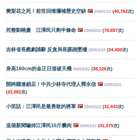
樊梨花之死！前世回憶彌補歷史空缺
🖼️
(
40,762
次)
2006/2/23
死整劉曉慶 江澤民只剩半條命
🖼️
(
78,857
次)
2006/2/22
吉林省長戲劇請辭 反貪局長蹊蹺墜樓
(
34,400
次)
2006/2/22
身高160cm的金正日道破天機
(
38,226
次)
2006/2/22
開跨國連鎖店！中共少林寺代理人釋永信
🖼️
2006/2/22
(
32,082
次)
小笑話：江澤民是最勇敢的將軍
🖼️
(
32,443
次)
2006/2/22
這個新聞嚇掉江澤民10斤囊肉
🖼️
(
41,575
次)
2006/2/21