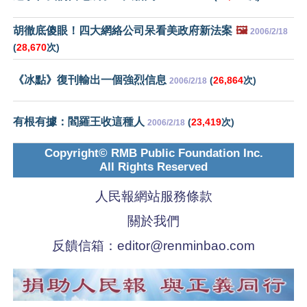
胡徹底傻眼！四大網絡公司呆看美政府新法案
🖼️
2006/2/18
(
28,670
次)
《冰點》復刊輸出一個強烈信息
(
26,864
次)
2006/2/18
有根有據：閻羅王收這種人
(
23,419
次)
2006/2/18
Copyright© RMB Public Foundation Inc.
All Rights Reserved
人民報網站服務條款
關於我們
反饋信箱：
editor@renminbao.com