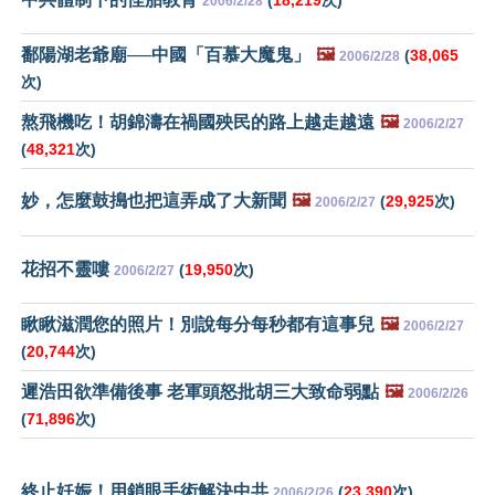
2006/2/28
鄱陽湖老爺廟──中國「百慕大魔鬼」
🖼️
(
38,065
2006/2/28
次)
熬飛機吃！胡錦濤在禍國殃民的路上越走越遠
🖼️
2006/2/27
(
48,321
次)
妙，怎麼鼓搗也把這弄成了大新聞
🖼️
(
29,925
次)
2006/2/27
花招不靈嘍
(
19,950
次)
2006/2/27
瞅瞅滋潤您的照片！別說每分每秒都有這事兒
🖼️
2006/2/27
(
20,744
次)
遲浩田欲準備後事 老軍頭怒批胡三大致命弱點
🖼️
2006/2/26
(
71,896
次)
終止妊娠！用鎖眼手術解決中共
(
23,390
次)
2006/2/26