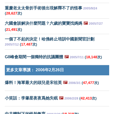
重慶老太太骨折手術後出現解釋不了的怪事
2005/9/24
(
28,627
次)
六國會談解決什麼問題？六歲的寶寶找媽媽
🖼️
2005/7/27
(
21,491
次)
一個了不起的決定！哈佛終止培訓中國新聞官計劃
(
17,487
次)
2005/7/12
G8峰會期間一個獨特的抗議團體
🖼️
(
18,148
次)
2005/7/11
更多文章導讀：
2006年2月26日
爆料！海軍最大的頭兒是宋祖英
🖼️
(
47,477
次)
2006/3/1
小笑話：李肇星夜夜爲她失眠
🖼️
(
42,413
次)
2006/2/28
中共體制下的怪胎教育
(
18,219
次)