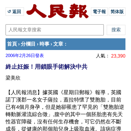
↺ 返回 
電子報
简体版
首頁
分欄目
時事
文章
›
›
›
：
2006年2月26日
發表
人氣：
23,390
終止妊娠！用鎖眼手術解決中共
梁美欣
【人民報消息】據英國《星期日郵報》報導，英國
諾丁漢郡一名女子薩拉，蓋拉特懷了雙胞胎，目前
已有4個月身孕，但是她卻罹患了罕見的「雙胞胎逆
轉動脈灌流綜合徵」,腹中的其中一個胚胎患有先天
性器官障礙，沒有任何生存機會，可它仍然在不斷
成長，從健康的那個胎兒身上吸取血液。該病症導