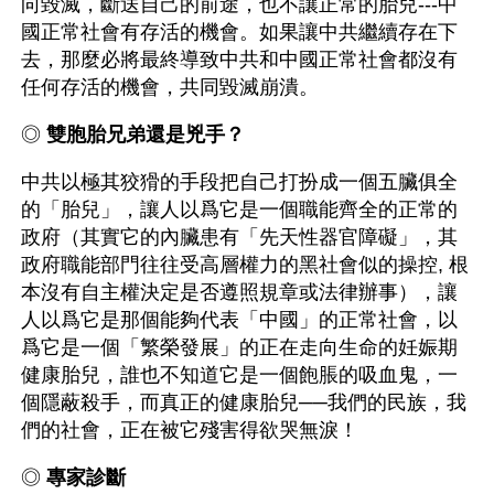
向毀滅，斷送自己的前途，也不讓正常的胎兒---中
國正常社會有存活的機會。如果讓中共繼續存在下
去，那麼必將最終導致中共和中國正常社會都沒有
任何存活的機會，共同毀滅崩潰。
◎ 
雙胞胎兄弟還是兇手？
中共以極其狡猾的手段把自己打扮成一個五臟俱全
的「胎兒」，讓人以爲它是一個職能齊全的正常的
政府（其實它的內臟患有「先天性器官障礙」，其
政府職能部門往往受高層權力的黑社會似的操控, 根
本沒有自主權決定是否遵照規章或法律辦事），讓
人以爲它是那個能夠代表「中國」的正常社會，以
爲它是一個「繁榮發展」的正在走向生命的妊娠期
健康胎兒，誰也不知道它是一個飽脹的吸血鬼，一
個隱蔽殺手，而真正的健康胎兒──我們的民族，我
們的社會，正在被它殘害得欲哭無淚！
◎ 
專家診斷