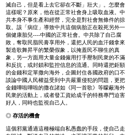
滅自己，但是看上去它卻在不斷」壯大」。怎麼會
這樣呢？原來，他在從正常社會身上吸取血液。中
共本身不事生產和經營，完全是對社會無條件的掠
取。該「病症」導致中共這個病胎正在殺死另外一
個健康胎兒----中國的正常社會。中共除了自己腐
敗，奪取民脂民膏享用外，還把人民的血汗錢拿來
製造歌舞昇平的繁榮假象，以掩蓋民不聊生的真
象，另一方面用大量金錢僱用打手壓制民衆的不滿
和反抗，或封鎖和監控信息的流通。同時還把鉅額
的金錢和定單撒向海外，企圖封住各國政府的口不
談論中國人民權益受到中共嚴重侵犯的問題，更把
金錢嘩啦嘩啦的撒在諸如《同一首歌》等矇蔽海外
民衆的活動上，或者發工資給成千的特務專門迫害
好人，同時也監視自己人。
◎ 
存活的機會
這個邪黨通過這種極端自私愚蠢的手段，使自己走