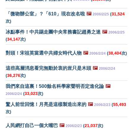
「微吻辦公室」？「610」現在改名啦
🖼️
(
31,524
2006/2/25
次)
冰點事件！中共踢走團中央常務書記趙勇之迷
🖼️
2006/2/25
(
34,147
次)
對頭！宋祖英當選中共婦女時代人物
🖼️
(
38,404
次)
2006/2/24
這些高層消息看完無動於衷的豈只是木頭
🖼️
2006/2/24
(
36,276
次)
我們來自這裏！500餘名科學家聲明否定進化論
🖼️
(
33,023
次)
2006/2/24
驚人前世回憶！月亮是這樣製造出來的
🖼️
(
55,493
2006/2/23
次)
人民網打自己一個大嘴巴
🖼️
(
21,037
次)
2006/2/23