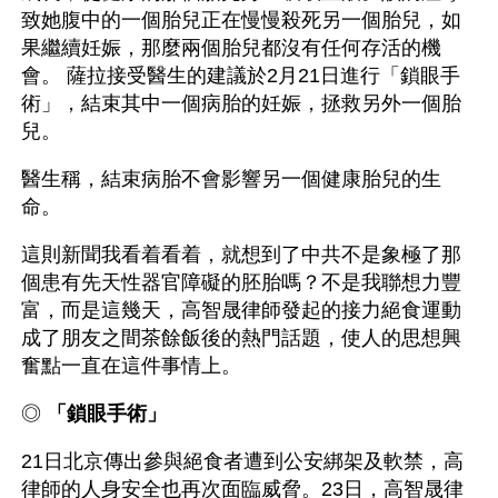
致她腹中的一個胎兒正在慢慢殺死另一個胎兒，如
果繼續妊娠，那麼兩個胎兒都沒有任何存活的機
會。 薩拉接受醫生的建議於2月21日進行「鎖眼手
術」，結束其中一個病胎的妊娠，拯救另外一個胎
兒。 
醫生稱，結束病胎不會影響另一個健康胎兒的生
命。 
這則新聞我看着看着，就想到了中共不是象極了那
個患有先天性器官障礙的胚胎嗎？不是我聯想力豐
富，而是這幾天，高智晟律師發起的接力絕食運動
成了朋友之間茶餘飯後的熱門話題，使人的思想興
奮點一直在這件事情上。
◎ 
「鎖眼手術」
21日北京傳出參與絕食者遭到公安綁架及軟禁，高
律師的人身安全也再次面臨威脅。23日，高智晟律