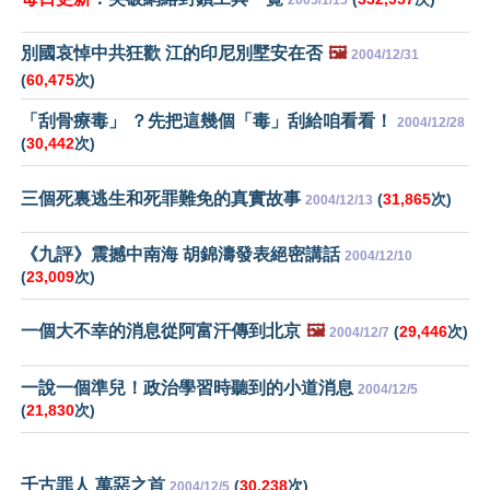
別國哀悼中共狂歡 江的印尼別墅安在否
🖼️
2004/12/31
(
60,475
次)
「刮骨療毒」 ？先把這幾個「毒」刮給咱看看！
2004/12/28
(
30,442
次)
三個死裏逃生和死罪難免的真實故事
(
31,865
次)
2004/12/13
《九評》震撼中南海 胡錦濤發表絕密講話
2004/12/10
(
23,009
次)
一個大不幸的消息從阿富汗傳到北京
🖼️
(
29,446
次)
2004/12/7
一說一個準兒！政治學習時聽到的小道消息
2004/12/5
(
21,830
次)
千古罪人 萬惡之首
(
30,238
次)
2004/12/5