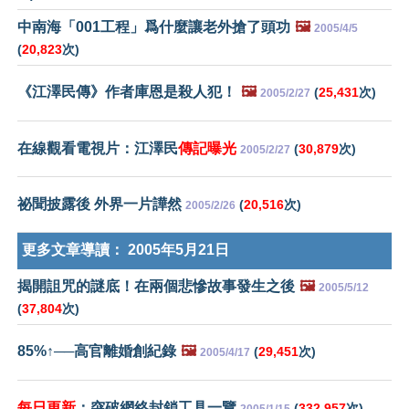
中南海「001工程」爲什麼讓老外搶了頭功
🖼️
2005/4/5
(
20,823
次)
《江澤民傳》作者庫恩是殺人犯！
🖼️
(
25,431
次)
2005/2/27
在線觀看電視片：江澤民
傳記曝光
(
30,879
次)
2005/2/27
祕聞披露後 外界一片譁然
(
20,516
次)
2005/2/26
更多文章導讀：
2005年5月21日
揭開詛咒的謎底！在兩個悲慘故事發生之後
🖼️
2005/5/12
(
37,804
次)
85%↑──高官離婚創紀錄
🖼️
(
29,451
次)
2005/4/17
每日更新
：突破網絡封鎖工具一覽
(
332,957
次)
2005/1/15