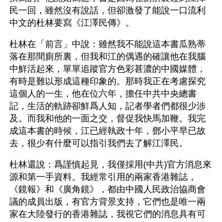
民一回，雖然沒有說話，但卻激發了能說一口流利
中文的杜林要寫《江澤民傳》。
杜林在「前言」中說：雖然我不能說這本書瓜熟蒂
落在那間廁所裏，但我和江的偶遇的確讓他在我腦
中鮮活起來，單單追蹤官方色彩甚濃的中國媒體，
有時是難以形成這種印象的。那時我正在考慮探究
這個人的一生，他在位六年，擔任中共中央總書
記，生活的軌跡卻鮮爲人知，記者學者們都很少涉
及。而我和他的一面之交，督促我快馬加鞭。我完
成這本書的時候，江已經執政十年，鄧小平早已故
去，很少有什麼可以指引我們去了解江澤民。
杜林還說：爲謹慎起見，我僅採用(中共)官方消息來
源和第一手資料。我經常引用的兩家香港雜誌，
《鏡報》和《廣角鏡》，都由中國人民政治協商會
議的成員出版，有官方背景支持，它們也是唯一兩
家在大陸發行的香港雜誌，我視它們的消息具有可