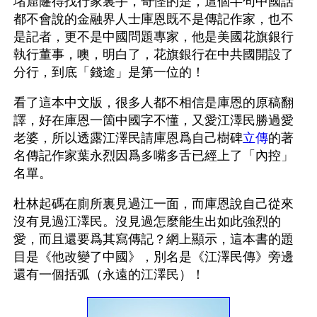
堵窟窿得找行家裏手，奇怪的是，這個半句中國話
都不會說的金融界人士庫恩既不是傳記作家，也不
是記者，更不是中國問題專家，他是美國花旗銀行
執行董事，噢，明白了，花旗銀行在中共國開設了
分行，到底「錢途」是第一位的！
看了這本中文版，很多人都不相信是庫恩的原稿翻
譯，好在庫恩一箇中國字不懂，又愛江澤民勝過愛
老婆，所以透露江澤民請庫恩爲自己樹碑
立傳
的著
名傳記作家葉永烈因爲多嘴多舌已經上了「內控」
名單。
杜林起碼在廁所裏見過江一面，而庫恩說自己從來
沒有見過江澤民。沒見過怎麼能生出如此強烈的
愛，而且還要爲其寫傳記？網上顯示，這本書的題
目是《他改變了中國》，別名是《江澤民傳》旁邊
還有一個括弧（永遠的江澤民）！