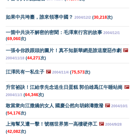
如果中共垮臺，誰來領導中國？
(
30,218
次)
2004/12/2
一箇中共決不解密的密聞：毛澤東行宮的故事
2004/12/1
(
69,060
次)
一張令你跌跟頭的圖片！真不知新華網是誰這麼惡作劇
🖼️
(
44,271
次)
2004/11/18
江澤民有一私生子
🖼️
(
75,573
次)
2004/11/4
升官祕訣！江給李先念送生日蛋糕 郭伯雄爲江午睡站崗
🖼️
(
64,346
次)
2004/11/3
敢當衆向江撒嬌的女人 國慶公然向胡錦濤撒潑
🖼️
2004/10/1
(
54,176
次)
上海幫又遭一擊！號稱世界第一高樓硬停工
🖼️
2004/9/28
(
42,082
次)