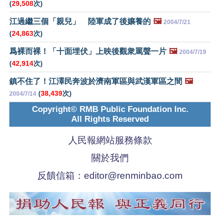
(
29,508
次)
江過繼三個「親兒」 陸軍成了後孃養的
🖼️
2004/7/21
(
24,863
次)
爲裸而裸！「十面埋伏」上映後觀衆罵聲一片
🖼️
2004/7/19
(
42,914
次)
鎮不住了！江澤民奔波於濟南軍區與武漢軍區之間
🖼️
(
38,439
次)
2004/7/14
Copyright© RMB Public Foundation Inc.
All Rights Reserved
人民報網站服務條款
關於我們
反饋信箱：
editor@renminbao.com