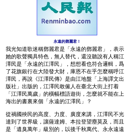
永遠的鄧麗君！
我光知道歌迷稱鄧麗君是「永遠的鄧麗君」，表示
她的歌聲獨具特色，無人替代，還沒聽說有人稱江
澤民是「永遠的江澤民」，想想看也符合邏輯，爲
了花旗銀行在大陸發大財，庫恩不在乎怎麼稱呼江
澤民，再說《江澤民傳》是由江地盤「上海譯文出
版社」出版的，江澤民敢僱人在臺北大街上打着
「江澤民萬歲」的橫幅標語遊街，怎麼就不能在上
海出的書裏來個「永遠的江澤民」？
從禍國殃民的高度、力度、廣度來講，江澤民不光
達到了世界級，讓薩達姆、本拉登望塵莫及，而且
是「遺臭萬年」級別的，以後千秋萬代、永永遠遠