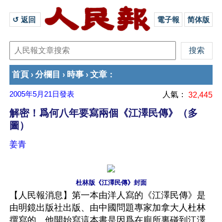
↺ 返回 
電子報
简体版
首頁
分欄目
時事
文章
›
›
›
：
2005年5月21日
發表
人氣：
32,445
解密！爲何八年要寫兩個《江澤民傳》（多
圖）
姜青
杜林版《江澤民傳》封面
【人民報消息】第一本由洋人寫的《江澤民傳》是
由明鏡出版社出版、由中國問題專家加拿大人杜林
撰寫的。他開始寫這本書是因爲在廁所裏碰到江澤