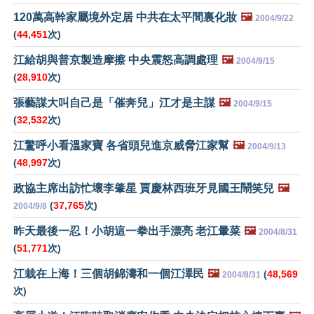
120萬高幹家屬境外定居 中共在太平間裏化妝
🖼️
2004/9/22
(
44,451
次)
江給胡與普京製造摩擦 中央震怒高調處理
🖼️
2004/9/15
(
28,910
次)
張藝謀大叫自己是「催奔兒」江才是主謀
🖼️
2004/9/15
(
32,532
次)
江驚呼小看溫家寶 各省頭兒進京威脅江家幫
🖼️
2004/9/13
(
48,997
次)
政協主席出訪忙壞李肇星 賈慶林西班牙見國王鬧笑兒
🖼️
(
37,765
次)
2004/9/8
昨天最後一忍！小胡這一拳出手漂亮 老江暈菜
🖼️
2004/8/31
(
51,771
次)
江栽在上海！三個胡錦濤和一個江澤民
🖼️
(
48,569
2004/8/31
次)