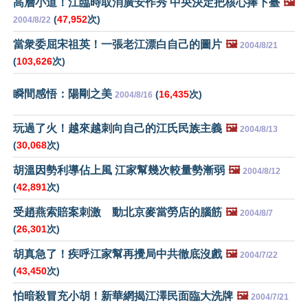
高層小道！江臨時取消廣安作秀 中央決定把核心捧下臺
🖼️
(
47,952
次)
2004/8/22
當衆委屈宋祖英！一張老江漂白自己的圖片
🖼️
2004/8/21
(
103,626
次)
瞬間感悟：陽剛之美
(
16,435
次)
2004/8/16
玩過了火！越來越刺向自己的江氏民族主義
🖼️
2004/8/13
(
30,068
次)
胡溫因勢利導佔上風 江家幫幾次較量勢漸弱
🖼️
2004/8/12
(
42,891
次)
受趙燕索賠案刺激 動北京麥當勞店的腦筋
🖼️
2004/8/7
(
26,301
次)
胡真急了！疾呼江家幫再攪局中共徹底沒戲
🖼️
2004/7/22
(
43,450
次)
怕暗殺冒充小胡！新華網揭江澤民面臨大洗牌
🖼️
2004/7/21