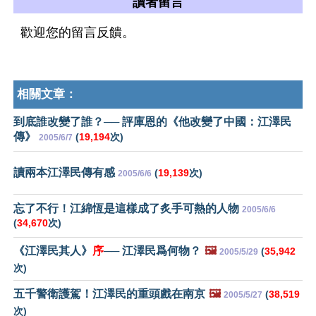
讀者留言
歡迎您的留言反饋。
相關文章：
到底誰改變了誰？── 評庫恩的《他改變了中國：江澤民
傳》
(
19,194
次)
2005/6/7
讀兩本江澤民傳有感
(
19,139
次)
2005/6/6
忘了不行！江綿恆是這樣成了炙手可熱的人物
2005/6/6
(
34,670
次)
《江澤民其人》
序
── 江澤民爲何物？
🖼️
(
35,942
2005/5/29
次)
五千警衛護駕！江澤民的重頭戲在南京
🖼️
(
38,519
2005/5/27
次)