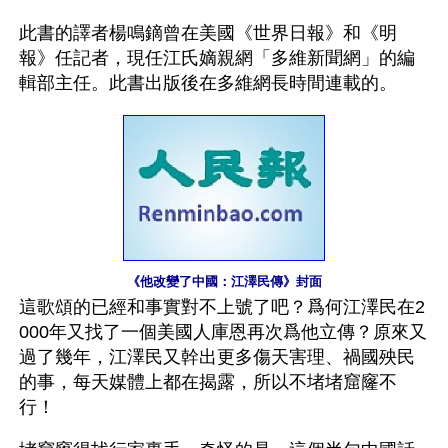
此書的譯者楊鳴鏑曾在美國《世界日報》和《明
報》任記者，現任江氏嫡親網「多維新聞網」的編
輯部主任。此書出版後在多維網長時間連載的。
《他改變了中國：江澤民傳》封面
這歌頌的已經和事實對不上號了吧？爲何江澤民在2
000年又找了一個美國人庫恩再次爲他立傳？原來又
過了幾年，江澤民又幹出更多傷天害理、禍國殃民
的事，每天媒體上都在揭露，所以不堵堵窟窿不
行！