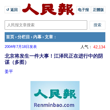
↺ 返回 
电子报
正體版
首页
分栏目
内幕
文章
›
›
›
：
2004年7月18日
发表
人气：
42,134
北京将发生一件大事！江泽民正在进行中的阴
谋（多图）
姜平