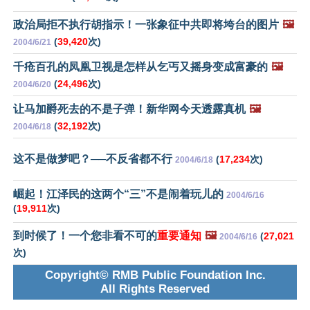
政治局拒不执行胡指示！一张象征中共即将垮台的图片
🖼️
(
39,420
次)
2004/6/21
千疮百孔的凤凰卫视是怎样从乞丐又摇身变成富豪的
🖼️
(
24,496
次)
2004/6/20
让马加爵死去的不是子弹！新华网今天透露真机
🖼️
(
32,192
次)
2004/6/18
这不是做梦吧？──不反省都不行
(
17,234
次)
2004/6/18
崛起！江泽民的这两个“三”不是闹着玩儿的
2004/6/16
(
19,911
次)
到时候了！一个您非看不可的
重要通知
🖼️
(
27,021
2004/6/16
次)
Copyright© RMB Public Foundation Inc.
All Rights Reserved