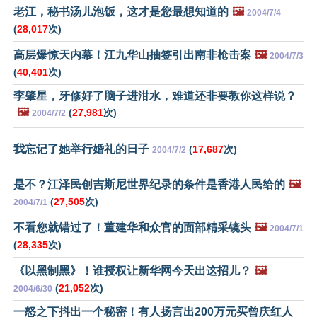
老江，秘书汤儿泡饭，这才是您最想知道的
🖼️
2004/7/4
(
28,017
次)
高层爆惊天内幕！江九华山抽签引出南非枪击案
🖼️
2004/7/3
(
40,401
次)
李肇星，牙修好了脑子进泔水，难道还非要教你这样说？
🖼️
(
27,981
次)
2004/7/2
我忘记了她举行婚礼的日子
(
17,687
次)
2004/7/2
是不？江泽民创吉斯尼世界纪录的条件是香港人民给的
🖼️
(
27,505
次)
2004/7/1
不看您就错过了！董建华和众官的面部精采镜头
🖼️
2004/7/1
(
28,335
次)
《以黑制黑》！谁授权让新华网今天出这招儿？
🖼️
(
21,052
次)
2004/6/30
一怒之下抖出一个秘密！有人扬言出200万元买曾庆红人