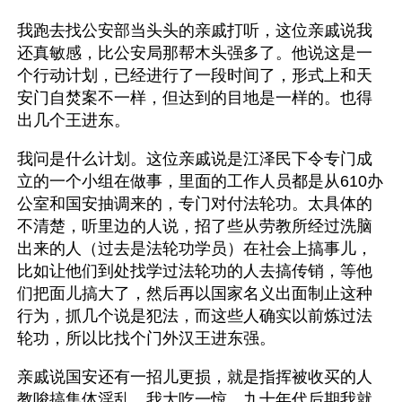
我跑去找公安部当头头的亲戚打听，这位亲戚说我
还真敏感，比公安局那帮木头强多了。他说这是一
个行动计划，已经进行了一段时间了，形式上和天
安门自焚案不一样，但达到的目地是一样的。也得
出几个王进东。
我问是什么计划。这位亲戚说是江泽民下令专门成
立的一个小组在做事，里面的工作人员都是从610办
公室和国安抽调来的，专门对付法轮功。太具体的
不清楚，听里边的人说，招了些从劳教所经过洗脑
出来的人（过去是法轮功学员）在社会上搞事儿，
比如让他们到处找学过法轮功的人去搞传销，等他
们把面儿搞大了，然后再以国家名义出面制止这种
行为，抓几个说是犯法，而这些人确实以前炼过法
轮功，所以比找个门外汉王进东强。
亲戚说国安还有一招儿更损，就是指挥被收买的人
教唆搞集体淫乱。我大吃一惊，九十年代后期我就