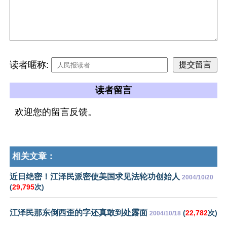
读者暱称:
读者留言
欢迎您的留言反馈。
相关文章：
近日绝密！江泽民派密使美国求见法轮功创始人
2004/10/20
(
29,795
次)
江泽民那东倒西歪的字还真敢到处露面
(
22,782
次)
2004/10/18