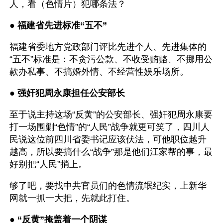
人，看（色情片）犯哪条法？
● 
福建省先进标准“五不”
福建省委地方党政部门评比先进个人、先进集体的
“五不”标准是：不贪污公款、不收受贿赂、不挪用公
款办私事、不搞婚外情、不经营性娱乐场所。
● 
强奸犯周永康担任公安部长
至于说主持这场“反黄”的公安部长、强奸犯周永康要
打一场围剿“色情”的“人民”战争就更可笑了，四川人
民说这位前四川省委书记应该伏法，可他职位越升
越高，所以要搞什么“战争”那是他们江家帮的事，最
好别把“人民”捎上。
够了吧，要找中共官员们的色情流氓纪实，上新华
网就一抓一大把，先就此打住。
● 
“反黄”掩盖着一个阴谋