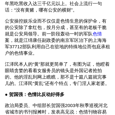
年黑吃黑收入达三千亿元以上。社会上流行一句
话：“没有黄赌，哪有公安的横财”。
公安操控娱乐业而不仅仅是色情生意的保护伞，有
的公安除了拿红包，按月分成，甚至有的老板干脆
就是公安局领导。前一阶段轰动一时的军队
色情
案，就是江绵康任副政委的南京军区治下的上海海
军37712部队利用自己在驻地的特殊地位而包庇承租
户的色情事业。
江泽民本人的“黄”那就更简单了，有图为证，他瞪着
眼睛贪婪的看着女服务员的镜头是外国记者抢拍
的。他的淫乱到网上瞧瞧，那不是十篇八篇就完事
儿的。江泽民“黄乱”还有个特点，专门淫人家老婆。
● 
贺国强：色情比反动好得多
政治局委员、中组部长贺国强2003年秋季巡视河北
省城市的书刊报摊时，发表高见说：色情刊物容易