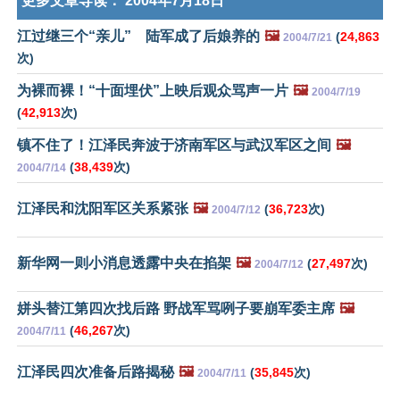
更多文章导读：
2004年7月18日
江过继三个“亲儿” 陆军成了后娘养的
🖼️
(
24,863
2004/7/21
次)
为裸而裸！“十面埋伏”上映后观众骂声一片
🖼️
2004/7/19
(
42,913
次)
镇不住了！江泽民奔波于济南军区与武汉军区之间
🖼️
(
38,439
次)
2004/7/14
江泽民和沈阳军区关系紧张
🖼️
(
36,723
次)
2004/7/12
新华网一则小消息透露中央在掐架
🖼️
(
27,497
次)
2004/7/12
姘头替江第四次找后路 野战军骂咧子要崩军委主席
🖼️
(
46,267
次)
2004/7/11
江泽民四次准备后路揭秘
🖼️
(
35,845
次)
2004/7/11