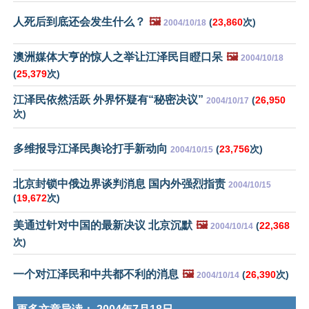
人死后到底还会发生什么？
🖼️
(
23,860
次)
2004/10/18
澳洲媒体大亨的惊人之举让江泽民目瞪口呆
🖼️
2004/10/18
(
25,379
次)
江泽民依然活跃 外界怀疑有“秘密决议”
(
26,950
2004/10/17
次)
多维报导江泽民舆论打手新动向
(
23,756
次)
2004/10/15
北京封锁中俄边界谈判消息 国内外强烈指责
2004/10/15
(
19,672
次)
美通过针对中国的最新决议 北京沉默
🖼️
(
22,368
2004/10/14
次)
一个对江泽民和中共都不利的消息
🖼️
(
26,390
次)
2004/10/14