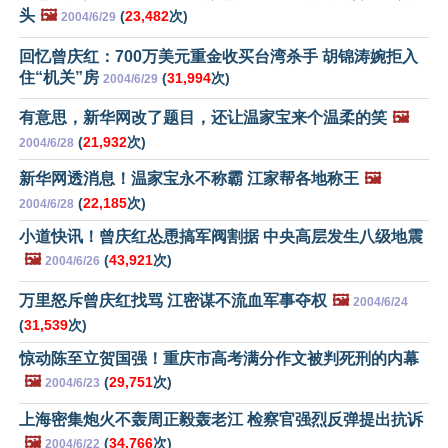
头
🖼️
(
23,482
次)
2004/6/29
回忆曾庆红：700万美元重金收买台湾杀手 胡锦涛婉拒入
住“机关”房
(
31,994
次)
2004/6/29
有意思，新华网改了题目，还让温家宝来个温柔的笑
🖼️
(
21,932
次)
2004/6/28
新华网透消息！温家宝永不称霸 江家帮各地称王
🖼️
(
22,185
次)
2004/6/28
小道快讯！曾庆红怂恿搞军阀割据 中央高层发生八级地震
🖼️
(
43,921
次)
2004/6/26
万里怒斥曾庆红找骂 江密谋不流血军事夺权
🖼️
2004/6/24
(
31,539
次)
惊动陈至立贺国强！重庆市高考满分作文被判死刑的内幕
🖼️
(
29,751
次)
2004/6/23
上海密集炮火不轰周正毅轰老江 检察官强烈反弹提出抗诉
🖼️
(
34,766
次)
2004/6/22