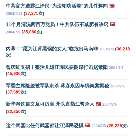
中共官方透露江泽民“为法轮功活着”的几件趣闻
🖼️
(
37,275
次)
2004/7/11
11个月清洗两百万党员！中共队伍不减肥有诀窍
🖼️
(
35,080
次)
2004/7/9
内幕！“愿为江背黑锅的女人”临危出马南非
(
30,218
2004/7/8
次)
曾庆红支招！整治儿媳江泽民耍阴谋打击赵紫阳
2004/7/7
(
45,930
次)
军委主席险些被军队刺杀 蒋彦永囚车绑架案揭秘
2004/7/6
(
37,689
次)
新华网这篇文章可厉害 矛头直指江曾杀人
🖼️
2004/7/5
(
32,250
次)
这个武器比任何武器都让江泽民恐惧
🖼️
(
29,225
次)
2004/7/5