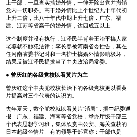
上干部，一旦查实搞婚外情，一律开除出党并撤销
党内一切职务。高干婚外情比上个世纪九十年代初
上升二倍，比八十年代中期上升七倍．广东、福
建、江苏等省高干的婚外情，达四成五以上。
这个制度并没有执行，江泽民半背着王冶平搞人家
老婆就不触犯法律；李长春被河南省委控告，其在
任河南省委书记时和一名护士搞婚外情影响极坏，
结果反被江泽民提拔当了中央政治局常委。 
● 
曾庆红的各级党校以看黄片为主
曾庆红这个中央党校校长治下的各级党校更以看黄
片提高对三个代表的认识的。
去年夏天，数个党校就以看黄片“消暑”，据中纪委通
报：广东、福建、海南等省党校，举办厅级干部三
个代表思想学习班，集体欣赏由公安、海关查获的
日本超级色情片。有的领导干部竟称：干部也是