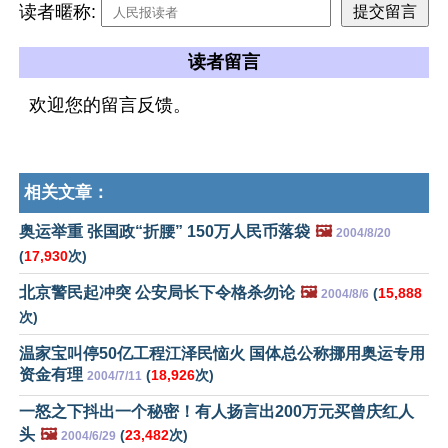
读者暱称:
读者留言
欢迎您的留言反馈。
相关文章：
奥运举重 张国政“折腰” 150万人民币落袋
🖼️
2004/8/20
(
17,930
次)
北京警民起冲突 公安局长下令格杀勿论
🖼️
(
15,888
2004/8/6
次)
温家宝叫停50亿工程江泽民恼火 国体总公称挪用奥运专用
资金有理
(
18,926
次)
2004/7/11
一怒之下抖出一个秘密！有人扬言出200万元买曾庆红人
头
🖼️
(
23,482
次)
2004/6/29