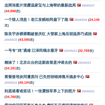
这两张图片泄露温家宝与上海帮的最新战局
🖼️
2004/5/27
(
44,898
次)
一个惊人消息！老江发贱给阿扁下了跪
🖼️
(
24,145
2004/5/26
次)
陈良宇赤裸裸戳破曾庆红 大管家上海压胡温弄巧成拙
🖼️
(
43,590
次)
2004/5/25
一号专“鸡”遇难 江泽民喝水塞牙
🖼️
(
32,769
次)
2004/5/24
糊涂了！北京出台的这新政策是冲谁去的
🖼️
2004/5/23
(
34,181
次)
黄菊曾培炎同遭质问 已失控胡锦涛痛斥搞多中心
🖼️
(
40,104
次)
2004/5/22
到底谁看谁笑话！一张震惊军界上下的照片
🖼️
2004/5/21
(
34,780
次)