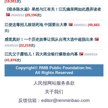
(
19,551
次)
《暗杀陈水扁》果然与江有关！江氏嫡亲网如此愚弄读者
🖼️
(
25,156
次)
2004/5/12
江使这毒招儿致胡死地 中国要出大事
🖼️
(
45,663
2004/5/11
次)
感觉真好！一个历史故事让我从台湾大选中超脱出来
🖼️
(
22,219
次)
2004/5/10
江氏父子露馅儿！四大商业银行爆致命内幕
🖼️
2004/5/10
(
41,876
次)
Copyright© RMB Public Foundation Inc.
All Rights Reserved
人民报网站服务条款
关于我们
反馈信箱：
editor@renminbao.com