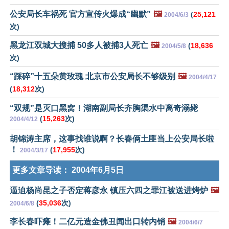
公安局长车祸死 官方宣传火爆成“幽默”
🖼️
(
25,121
2004/6/3
次)
黑龙江双城大搜捕 50多人被捕3人死亡
🖼️
(
18,636
2004/5/8
次)
“踩碎”十五朵黄玫瑰 北京市公安局长不够级别
🖼️
2004/4/17
(
18,312
次)
“双规”是灭口黑窝！湖南副局长齐胸渠水中离奇溺毙
(
15,263
次)
2004/4/12
胡锦涛主席，这事找谁说啊？长春俩土匪当上公安局长啦
！
(
17,955
次)
2004/3/17
更多文章导读：
2004年6月5日
逼迫杨尚昆之子否定蒋彦永 镇压六四之罪江被送进烤炉
🖼️
(
35,036
次)
2004/6/8
李长春吓瘫！二亿元造金佛丑闻出口转内销
🖼️
2004/6/7