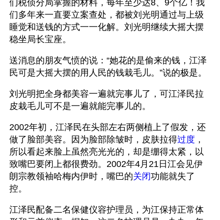
们税侦分局掌握的材料，每年至少达8、9个亿！我
们多年来一直要立案查处，都被刘光明通过与上级
睡觉和送钱的方式一一化解。刘光明继续大摇大摆
稳坐局长宝座。
送消息的朋友气愤的说：“她花的是偷来的钱，江泽
民可是大摇大摆的用人民的钱栽毛儿。”说的极是。
刘光明把全身都美容一遍就完事儿了，可江泽民拉
皮栽毛儿可不是一遍就能完事儿的。
2002年初，江泽民在头部左右两侧植上了假发，还
做了脸部美容。因为脸部除皱时，皮肤拉得
过度
，
所以看起来脸上虽然亮光光的，却是绷得太紧，以
致嘴巴要闭上都很费劲。2002年4月21日江会见伊
朗宗教领袖哈梅内伊时，嘴巴的
关闭
功能就失了
控。
江泽民配备二名保健仪容护理员，为江保持正常体