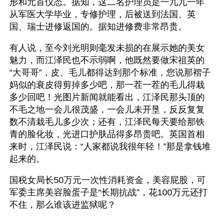
形和元首仪态。据知，这二名护理员是一九九一年
从军医大学毕业，专修护理，后被送到法国、英
国、瑞士进修返国的。据知进修费非常昂贵。
有人说，至今刘光明则毫发未损的在展示她的美女
魅力，而江泽民也不示弱啊，他既然要做宋祖英的
“大哥哥”，皮、毛儿都得达到那个标准，您说那褶子
妈似的衰皮得剪掉多少吧，那一茬一茬的毛儿得栽
多少回吧！光图片新闻就能看出，江泽民那头顶的
不毛之地一会儿很茂盛，一会儿未开垦，反反复复
数不清栽毛儿多少次；还有，江泽民每天要给那铁
青的脸化妆，光进口护肤品得多昂贵吧。英国首相
来时，江泽民说：“人家都说我很年轻！”那是拿钱堆
起来的。
国税女局长50万元一次性消耗资金，美容屁股，可
军委主席美容脸蛋子是“长期抗战”，花100万元还打
不住，那么谁该进监狱呢？