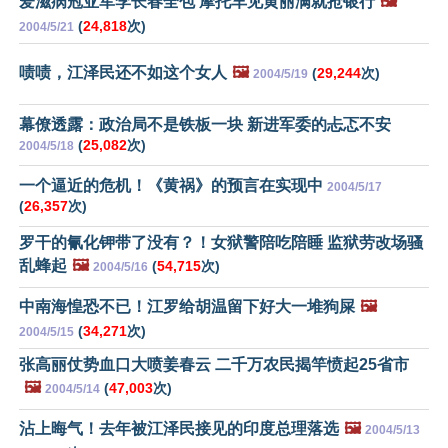
爱滋病冠亚军李长春全包 摩托车见黄丽满就抢银行
🖼️
(
24,818
次)
2004/5/21
啧啧，江泽民还不如这个女人
🖼️
(
29,244
次)
2004/5/19
幕僚透露：政治局不是铁板一块 新进军委的忐忑不安
(
25,082
次)
2004/5/18
一个逼近的危机！《黄祸》的预言在实现中
2004/5/17
(
26,357
次)
罗干的氰化钾带了没有？！女狱警陪吃陪睡 监狱劳改场骚
乱蜂起
🖼️
(
54,715
次)
2004/5/16
中南海惶恐不已！江罗给胡温留下好大一堆狗屎
🖼️
(
34,271
次)
2004/5/15
张高丽仗势血口大喷姜春云 二千万农民揭竿愤起25省市
🖼️
(
47,003
次)
2004/5/14
沾上晦气！去年被江泽民接见的印度总理落选
🖼️
2004/5/13