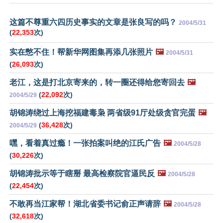
这篇不尊重六四历史事实的文章是张良写的吗？
2004/5/31
(
22,353
次)
实在憋不住！帮新华网图集再添几张照片
🖼️
2004/5/31
(
26,093
次)
老江，这是打北京寄来的，转一圈还得给您寄回去
🖼️
(
22,092
次)
2004/5/29
胡锦涛绕过上海挖福建毒枭 两省级91厅处级贪官完蛋
🖼️
(
36,428
次)
2004/5/29
嘿，看着真过瘾！一张拍案叫绝的江氏广告
🖼️
2004/5/28
(
30,226
次)
胡锦涛批示等于瞎掰 最高检察院官逼民反
🖼️
2004/5/28
(
22,454
次)
不敢再当江家帮！湖北省委书记俞正声请辞
🖼️
2004/5/28
(
32,618
次)