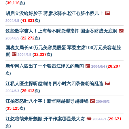
(
39,116
次)
胡启立没给好脸子 蒋彦永骑在老江心脏小桥儿上
🖼️
(
41,831
次)
2004/6/5
这些数字骇人！上海帮不睬总理指挥 国企吞财成无底洞
🖼️
(
22,272
次)
2004/6/5
国税女局长50万元美容屁股蛋 军委主席100万元美容老脸
蛋
🖼️
(
32,337
次)
2004/6/5
新华网六四出了一个狠击江泽民的新闻
🖼️
(
26,207
2004/6/4
次)
江私人医生探听赵病情 四小时六四录像胡编乱造
🖼️
(
29,413
次)
2004/6/3
江拍案怒吐八个字！新华网越报导越砸锅
🖼️
2004/6/2
(
35,125
次)
江悠哉哉朱肝颤颤 开平作案哪是最大贪
🖼️
(
29,671
2004/6/1
次)