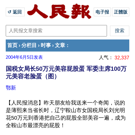
↺ 返回 
电子报
正體版
首页
分栏目
时事
文章
›
›
›
：
2004年6月5日
发表
人气：
32,337
国税女局长50万元美容屁股蛋 军委主席100万
元美容老脸蛋（图）
鄂新
【人民报消息】昨天朋友给我送来一个奇闻，说的
是薄熙来当省长时，辽宁鞍山市女国税局长刘光明
花50万元到香港把自己的屁股全部美容一遍，成为
全鞍山市最漂亮的屁股！