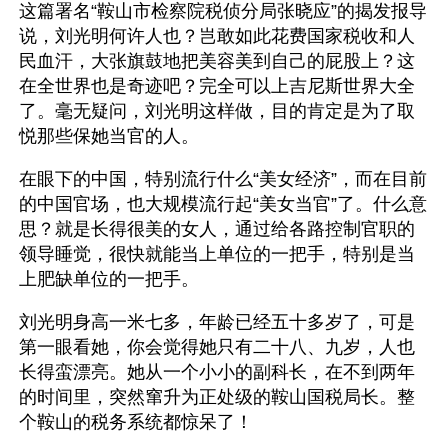
这篇署名“鞍山市检察院税侦分局张晓应”的揭发报导
说，刘光明何许人也？岂敢如此花费国家税收和人
民血汗，大张旗鼓地把美容美到自己的屁股上？这
在全世界也是奇迹吧？完全可以上吉尼斯世界大全
了。毫无疑问，刘光明这样做，目的肯定是为了取
悦那些保她当官的人。
在眼下的中国，特别流行什么“美女经济”，而在目前
的中国官场，也大规模流行起“美女当官”了。什么意
思？就是长得很美的女人，通过给各路控制官职的
领导睡觉，很快就能当上单位的一把手，特别是当
上肥缺单位的一把手。
刘光明身高一米七多，年龄已经五十多岁了，可是
第一眼看她，你会觉得她只有二十八、九岁，人也
长得蛮漂亮。她从一个小小的副科长，在不到两年
的时间里，突然窜升为正处级的鞍山国税局长。整
个鞍山的税务系统都惊呆了！