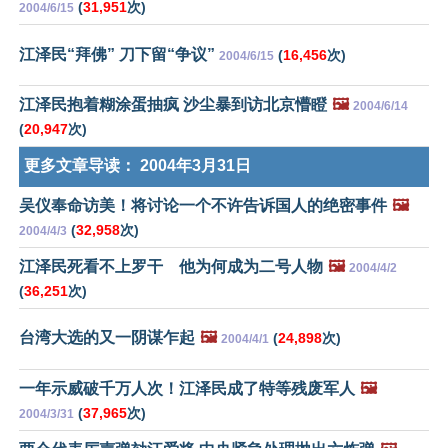
(
31,951
次)
2004/6/15
江泽民“拜佛” 刀下留“争议”
(
16,456
次)
2004/6/15
江泽民抱着糊涂蛋抽疯 沙尘暴到访北京懵瞪
🖼️
2004/6/14
(
20,947
次)
更多文章导读：
2004年3月31日
吴仪奉命访美！将讨论一个不许告诉国人的绝密事件
🖼️
(
32,958
次)
2004/4/3
江泽民死看不上罗干 他为何成为二号人物
🖼️
2004/4/2
(
36,251
次)
台湾大选的又一阴谋乍起
🖼️
(
24,898
次)
2004/4/1
一年示威破千万人次！江泽民成了特等残废军人
🖼️
(
37,965
次)
2004/3/31