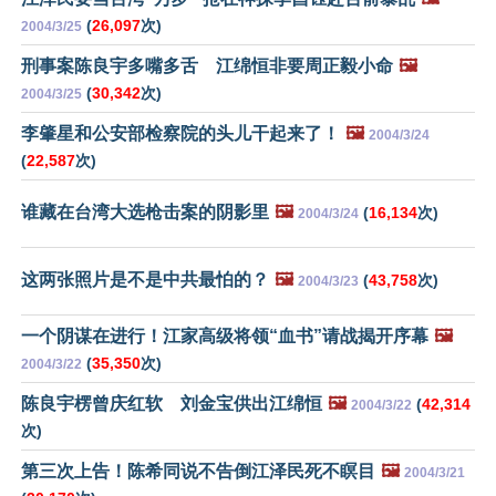
(
26,097
次)
2004/3/25
刑事案陈良宇多嘴多舌 江绵恒非要周正毅小命
🖼️
(
30,342
次)
2004/3/25
李肇星和公安部检察院的头儿干起来了！
🖼️
2004/3/24
(
22,587
次)
谁藏在台湾大选枪击案的阴影里
🖼️
(
16,134
次)
2004/3/24
这两张照片是不是中共最怕的？
🖼️
(
43,758
次)
2004/3/23
一个阴谋在进行！江家高级将领“血书”请战揭开序幕
🖼️
(
35,350
次)
2004/3/22
陈良宇楞曾庆红软 刘金宝供出江绵恒
🖼️
(
42,314
2004/3/22
次)
第三次上告！陈希同说不告倒江泽民死不瞑目
🖼️
2004/3/21