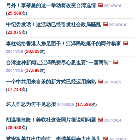
号外！李肇星的这一举动将改变台湾选情
🖼️
2004/3/16
(
25,568
次)
中纪委发话！这活动已经引发社会政局骚乱
🖼️
2004/3/16
(
21,075
次)
李柱铭给香港人挣足面子！江泽民吃瘪子的两件糗事
🖼️
(
28,829
次)
2004/3/16
台湾这种新闻让江泽民费尽心思也要“一国两制”
🖼️
(
17,866
次)
2004/3/15
一个中共用来自杀的新方式已经运用娴熟
🖼️
2004/3/15
(
17,714
次)
坏人作恶为何不见恶报
(
17,536
次)
2004/3/15
胡温很危险！美联社这张照片很说明问题
🖼️
2004/3/14
(
29,480
次)
被宋祖英打出中南海 李瑞英两会大出风头
🖼️
2004/3/13