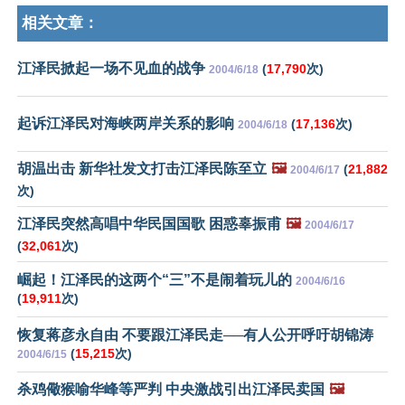
相关文章：
江泽民掀起一场不见血的战争
(
17,790
次)
2004/6/18
起诉江泽民对海峡两岸关系的影响
(
17,136
次)
2004/6/18
胡温出击 新华社发文打击江泽民陈至立
🖼️
(
21,882
2004/6/17
次)
江泽民突然高唱中华民国国歌 困惑辜振甫
🖼️
2004/6/17
(
32,061
次)
崛起！江泽民的这两个“三”不是闹着玩儿的
2004/6/16
(
19,911
次)
恢复蒋彦永自由 不要跟江泽民走──有人公开呼吁胡锦涛
(
15,215
次)
2004/6/15
杀鸡儆猴喻华峰等严判 中央激战引出江泽民卖国
🖼️