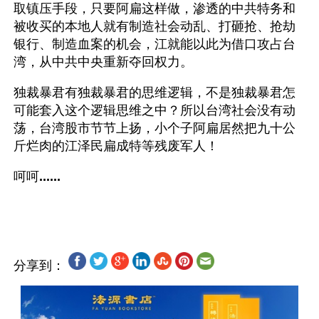
取镇压手段，只要阿扁这样做，渗透的中共特务和
被收买的本地人就有制造社会动乱、打砸抢、抢劫
银行、制造血案的机会，江就能以此为借口攻占台
湾，从中共中央重新夺回权力。
独裁暴君有独裁暴君的思维逻辑，不是独裁暴君怎
可能套入这个逻辑思维之中？所以台湾社会没有动
荡，台湾股市节节上扬，小个子阿扁居然把九十公
斤烂肉的江泽民扁成特等残废军人！
呵呵
......
分享到：