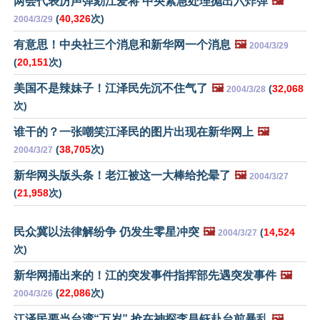
两会代表厉声弹劾江爱将 中央紧急处理抛出六炸弹
🖼️
(
40,326
次)
2004/3/29
有意思！中央社三个消息和新华网一个消息
🖼️
2004/3/29
(
20,151
次)
美国不是辣妹子！江泽民先沉不住气了
🖼️
(
32,068
2004/3/28
次)
谁干的？一张嘲笑江泽民的图片出现在新华网上
🖼️
(
38,705
次)
2004/3/27
新华网头版头条！老江被这一大棒给抡晕了
🖼️
2004/3/27
(
21,958
次)
民众冀以法律解纷争 仍发生零星冲突
🖼️
(
14,524
2004/3/27
次)
新华网捅出来的！江的突发事件指挥部先遇突发事件
🖼️
(
22,086
次)
2004/3/26
江泽民要当台湾“万岁” 抢在神探李昌钰赴台前暴乱
🖼️