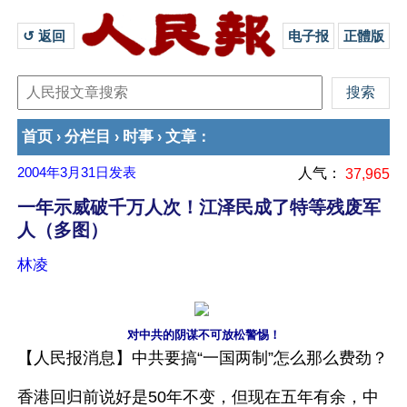
↺ 返回 
电子报
正體版
首页
分栏目
时事
文章
›
›
›
：
2004年3月31日
发表
人气：
37,965
一年示威破千万人次！江泽民成了特等残废军
人（多图）
林凌
对中共的阴谋不可放松警惕！
【人民报消息】中共要搞“一国两制”怎么那么费劲？
香港回归前说好是50年不变，但现在五年有余，中