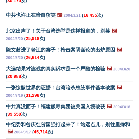
(
30,170
次)
中共也许正在暗自窃笑
🖼️
(
16,435
次)
2004/3/21
北京出声了！关于台湾选举是这样报道的，别笑
🖼️
(
25,918
次)
2004/3/20
陈文茜进了老江的窑子！枪击案阴谋论的出炉原因
🖼️
(
26,614
次)
2004/3/20
大选结果对连战的真实诉求是一个严酷的检验
🖼️
2004/3/20
(
20,988
次)
一张惊骇世界的证据！台湾暗杀总统事件基本破案
🖼️
(
31,298
次)
2004/3/19
中共真没面子！福建贩毒集团被美国入境破获
🖼️
2004/3/18
(
39,550
次)
中纪委和曾庆红贺国强打起来了！站远点儿，别往里搀和
🖼️
(
45,714
次)
2004/3/17