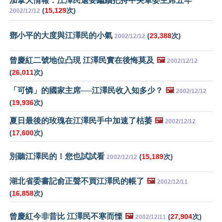
加拿大情報：江澤民還要繼續把持中央軍委主席五年
(
15,129
次)
2002/12/12
鄧小平的大度與江澤民的小氣
(
23,388
次)
2002/12/12
曾慶紅二號地位凸現 江澤民實在後悔莫及
🖼️
2002/12/12
(
26,011
次)
「可憐」的國家主席──江澤民收入知多少？
🖼️
2002/12/12
(
19,936
次)
夏日最後的玫瑰在江澤民手中加速了枯萎
🖼️
2002/12/12
(
17,600
次)
別聽江澤民的！您也試試看
(
15,189
次)
2002/12/12
湖北省委書記俞正聲不買江澤民的帳了
🖼️
2002/12/11
(
16,858
次)
曾慶紅今非昔比 江澤民不寒而慄
🖼️
(
27,904
次)
2002/12/11