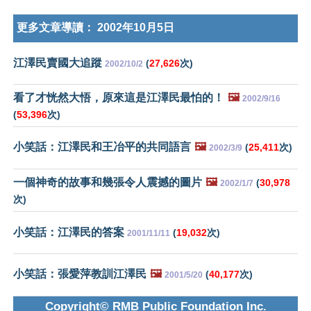
更多文章導讀：
2002年10月5日
江澤民賣國大追蹤
(
27,626
次)
2002/10/2
看了才恍然大悟，原來這是江澤民最怕的！
🖼️
2002/9/16
(
53,396
次)
小笑話：江澤民和王冶平的共同語言
🖼️
(
25,411
次)
2002/3/9
一個神奇的故事和幾張令人震撼的圖片
🖼️
(
30,978
2002/1/7
次)
小笑話：江澤民的答案
(
19,032
次)
2001/11/11
小笑話：張愛萍教訓江澤民
🖼️
(
40,177
次)
2001/5/20
Copyright© RMB Public Foundation Inc.