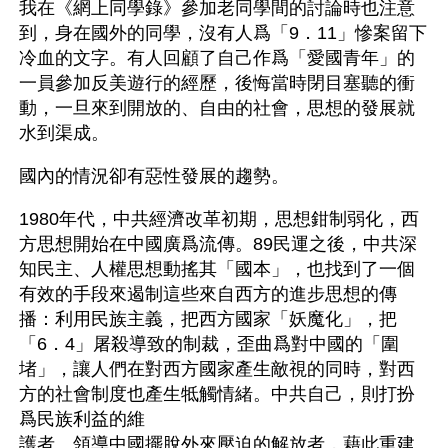
我在《網上同學錄》參加老同學間的討論時也注意
到，身在國外的同學，沒有人爲「9．11」慘案留下
冷血的文字。有人回顧了自己作爲「愛國青年」的
一員參加反美遊行的經歷，後悔當時閉目塞聽的衝
動，一旦來到開放的、自由的社會，思想的發展就
水到渠成。
國內的情況卻有惡性發展的趨勢。
1980年代，中共經濟改革初期，思想鉗制弱化，西
方思想開始在中國廣爲流傳。89民運之後，中共深
知民主、人權思想動搖其「國本」，也找到了一個
有效的手段來遏制這些來自西方的進步思想的傳
播：利用民族主義，把西方國家「妖魔化」，把
「6．4」屠殺導致的制裁，歪曲爲對中國的「圍
堵」，讓人們在對西方國家產生敵視的同時，對西
方的社會制度也產生牴觸情緒。中共自己，則打扮
爲民族利益的維
護者、領導中國擺脫外來壓迫的解放者，藉此重建