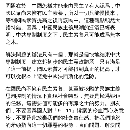
問題在於，中國怎樣才能走向民主？有人認爲，中
國民衆尚未擁有民主素養，所以一切只能慢慢來，
等到國民素質提高之後再談民主。這種觀點顯然大
錯特錯。因爲，中國民族主義思潮的泛濫已經表
明，中共專制制度之下，民主素養只可能成爲無本
之木。
解決問題的辦法只有一個，那就是儘快地結束中共
專制制度，建立起初步的民主憲政體系。只有滿足
了這一前提，國民素質才可能得到真正的提高，才
可以從根本上避免中國法西斯化的危險。
在國民尚不擁有民主素養、甚至被狹隘的民族主義
思潮控制的情況下實現社會轉型，無疑是極爲艱鉅
的任務。這需要儘可能多的有識之士的努力。朋友
們，不要因爲國人對「9．11」慘案的冷血而心灰意
冷，不要爲此放棄我們的社會責任感。把我們憤怒
的矛頭指向這一切罪惡的根源，直面問題、解決問