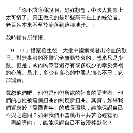
　　「你不該這樣說啊。好好想想，中國人實際上
太可憐了。真正做惡的是那些高高在上的統治者。
老百姓本來不至於淪落到這種地步。」
我時頓有所領悟。
「9．11」慘案發生後，大批中國網民發出冷血的歡
呼。對無辜者的死難完全無動於衷的，想來只是少
數。但是，國內民衆普遍存有或多或少的幸災樂禍
的心態。爲此，多少有良心的中國人痛心不已，怒
加譴責。
寬恕他們吧。他們是他們所處的社會的受害者。他
們的心性被這個扭曲的制度所扭曲。其實，如果我
們置身於「愛國青年」的成長環境，誰能保證自己
不與之趨同？如果我們不曾跳出中共苦心經營的
「輿論導向」，誰能保證自己不被潛移默化？