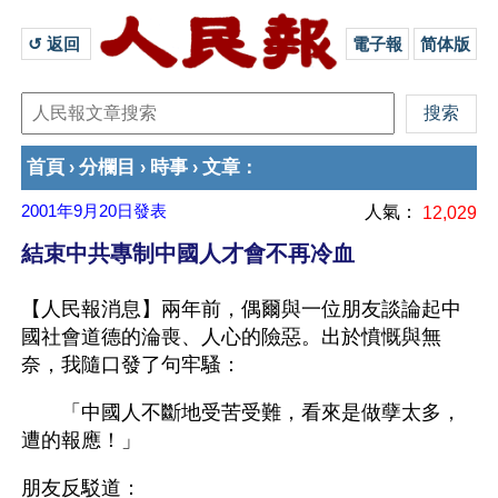
↺ 返回 
電子報
简体版
首頁
分欄目
時事
文章
›
›
›
：
2001年9月20日
發表
人氣：
12,029
結束中共專制中國人才會不再冷血
【人民報消息】兩年前，偶爾與一位朋友談論起中
國社會道德的淪喪、人心的險惡。出於憤慨與無
奈，我隨口發了句牢騷：
　　「中國人不斷地受苦受難，看來是做孽太多，
遭的報應！」
朋友反駁道：