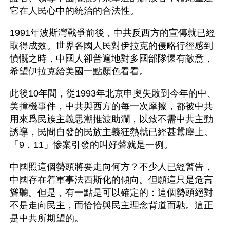
它在人民心中的統治的合法性。
1991年波斯灣戰爭前後，中共反西方的宣傳就已經
取得成效。世界各國人民對伊拉克的侵略行徑感到
憤慨之時，中國人卻普遍地對多國部隊懷有敵意，
希望伊拉克給美國一點顏色看看。
此後10年間，從1993年北京申奧失敗到今年的中、
美撞機事件，中共與西方的每一次摩擦，都被中共
用來爲民族主義思潮推波助瀾，以致不需中共主動
誘導，民間自發的民族主義狂熱就已經甚囂塵上。
「9．11」慘案引發的叫好聲就是一例。
中國照這個勢頭將要走向何方？不少人已經警告，
中國存在着軍事法西斯化的傾向。但願這只是危言
聳聽。但是，有一點是可以確定的：這個勢頭絕對
不是走向民主，而恰恰與民主理念背道而馳。這正
是中共所期望的。