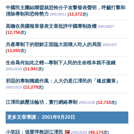
中國民主團結聯盟就恐怖分子攻擊發表聲明，呼籲打擊和
清除專制和恐怖勢力
(
12,272
次)
2001/9/11
高瞻在美國報章發表文章批評中國專制政權
2001/8/27
(
12,756
次)
共產專制下的朝鮮正面臨大面積人吃人的局面
2001/5/7
(
13,055
次)
生命爲何如此之輕---專制下人民的生命根本就不值錢
(
11,941
次)
2001/3/19
邪惡的專制獨裁作風：人大仍是江澤民的「橡皮圖章」
(
12,279
次)
2001/3/15
江澤民鎮壓法輪功，實行網絡專制
(
12,716
次)
2001/1/30
更多文章導讀：
2001年9月20日
小笑話：張愛萍教訓江澤民
🖼️
(
40,174
次)
2001/5/20