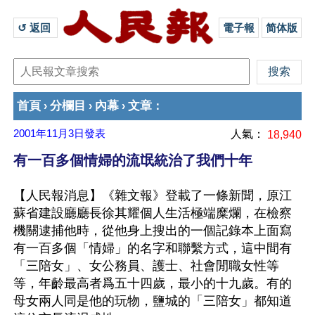
↺ 返回 
電子報
简体版
首頁
分欄目
內幕
文章
›
›
›
：
2001年11月3日
發表
人氣：
18,940
有一百多個情婦的流氓統治了我們十年
【人民報消息】《雜文報》登載了一條新聞，原江
蘇省建設廳廳長徐其耀個人生活極端糜爛，在檢察
機關逮捕他時，從他身上搜出的一個記錄本上面寫
有一百多個「情婦」的名字和聯繫方式，這中間有
「三陪女」、女公務員、護士、社會閒職女性等
等，年齡最高者爲五十四歲，最小的十九歲。有的
母女兩人同是他的玩物，鹽城的「三陪女」都知道