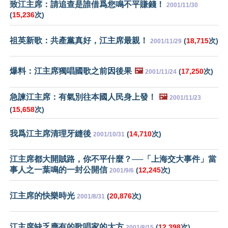
致江主席：請追查是誰借爲您鳴不平賺錢！
2001/11/30
(
15,236
次)
祖英新歌：共產黨真好，江主席最親！
(
18,715
次)
2001/11/29
爆料：江主席獨唱國歌之前因後果
🖼️
(
17,250
次)
2001/11/24
急諫江主席：有氣別往本國人民身上發！
🖼️
2001/11/23
(
15,658
次)
我爲江主席清理牙縫後
(
14,710
次)
2001/10/31
江主席都大開賊路，你不平什麼？──「上海交大事件」當
事人之一葉鳴的一封公開信
(
12,245
次)
2001/9/6
江主席的快樂時光
(
20,876
次)
2001/8/31
江主席缺乏應有的歌唱家的大方
(
12,398
次)
2001/8/15