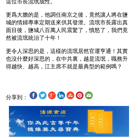
這位市長流氓成性。
更爲大膽的是，他調任南京之後，竟然讓人將在鹽
城的情婦專車定期送來供其發泄。流氓市長露出真
面目後，鹽城八百萬人民震驚了，憤怒了，我們竟
然被流氓統治了十年！
更令人深思的是，這樣的流氓居然官運亨通！其實
也沒什麼好深思的，在中共裏，越是流氓，職務升
分享到：