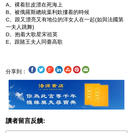
A。裸着肚皮漂在死海上
B。被俄羅斯總統葉利欽摟着的時候
C。跟又漂亮又有地位的洋女人在一起(如與法國第
一夫人跳舞)
D。抱着大歌星宋祖英
分享到：
讀者留言反饋: