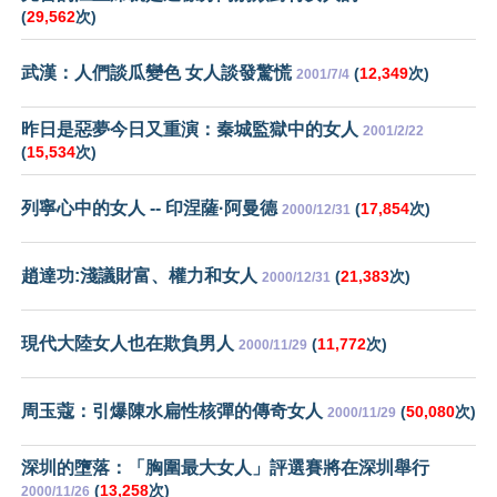
(
29,562
次)
武漢：人們談瓜變色 女人談發驚慌
(
12,349
次)
2001/7/4
昨日是惡夢今日又重演：秦城監獄中的女人
2001/2/22
(
15,534
次)
列寧心中的女人 -- 印涅薩·阿曼德
(
17,854
次)
2000/12/31
趙達功:淺議財富、權力和女人
(
21,383
次)
2000/12/31
現代大陸女人也在欺負男人
(
11,772
次)
2000/11/29
周玉蔻：引爆陳水扁性核彈的傳奇女人
(
50,080
次)
2000/11/29
深圳的墮落：「胸圍最大女人」評選賽將在深圳舉行
(
13,258
次)
2000/11/26