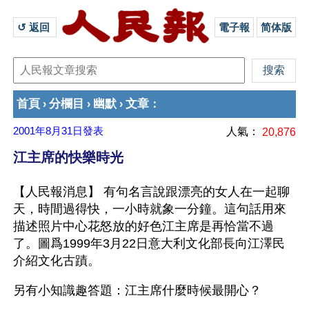
↺ 返回 
電子報
简体版
首頁
分欄目
幽默
文章
›
›
›
：
2001年8月31日
發表
人氣：
20,876
江主席的快樂時光
【人民報消息】 有句名言說跟漂亮的女人在一起聊
天，時間過得快，一小時就象一分鐘。這句話用來
描述照片中心花怒放的好色江主席是再恰當不過
了。圖爲1999年3月22日意大利文化部長向江澤民
介紹文化古蹟。
另有小知識趣答題：江主席什麼時候最開心？