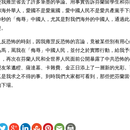
使我雍罡省去了許多筆墨的爭論。用事實告訴芬蘭留學生和芬
和海外華人，愛國不是愛黨國，愛中國人民不是愛共產黨手下
秒秒的「侮辱」中國人，尤其是對我們海外的中國人，通過此
楚。
入反恐怖的時刻，因我雍罡反恐怖的言論，竟被某些別有用心
爲馬，罵我在「侮辱」中國人民，並付之於實際行動，給我予
」，再次在芬蘭人民和全世界人民面前公開暴露了中共恐怖的
盟友笨邋瞪、薩達墓、卡雜費、金正日添上了一層新的光彩。
真是我求之不得的事。到時我們大家都可看到，那些把芬蘭當
的下場。
ww.renminbao.com/rmb/articles/2001/10/29/16695b.html