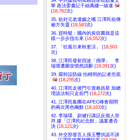
34. 中共媒體明罵賴昌星暗點董文
華 政法委書記千絲萬縷一線連
🖼️
(
18,782
次)
35. 欲封元老遺孀之嘴 江澤民祖傳
祕方失靈 (
18,583
次)
36. 趕時髦：國內的炭疽菌就是這
樣一步步扭出來 (
18,552
次)
37. 「狂風引來秋更涼」 (
18,503
次)
38. 江澤民發射四波「搗彈」 李
瑞環遭圍攻憤然請辭 (
18,391
次)
39. 羅幹設防線 怕精明的記者兜底
🖼️
(
18,295
次)
40. 江澤民走後門引渡賴昌星 加總
理談法制只走前門 (
18,272
次)
41. 江澤民集團在APEC峰會期間
的兩次黑色幽默 (
18,163
次)
42. 李瑞環、尉健行講話反個人崇
拜 建「江澤民紀念館」議案遭否
決 (
18,121
次)
43. 外交部發言人孫玉璽供認不諱
──江澤民確實栽髒陷害 (
18,048