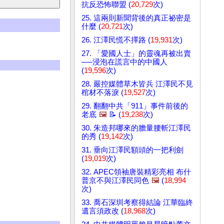
抗反恐怖聯盟 (
20,729
次)
25. 這兩則新聞背後的真正祕密是
什麼 (
20,721
次)
26. 江澤民慌不擇路 (
19,931
次)
27. 「愛國人士」的靈魂再被出賣
──浸泡在謊言中的中國人
(
19,596
次)
28. 嚴控媒體草木皆兵 江澤民不見
棺材不落淚 (
19,527
次)
29. 翻翻中共「911」事件前後的
老底
🖼️
📝 (
19,238
次)
30. 朱造邦哪來的膽量腰斬江澤民
的秀 (
19,142
次)
31. 垂向江澤民額頭的一把利劍
(
19,019
次)
32. APEC領袖唐裝精彩亮相 布什
普京不與江澤民同色
🖼️
(
18,994
次)
33. 喬石深圳考察得結論 江華臨終
遺言須政改 (
18,968
次)