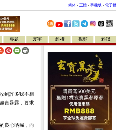
简体
-
正體
-
手機版
-
電子報
專題
寰宇
維權
視頻
雜談
收到許多我不相
譴責暴露，要求
我的良心吶喊，向