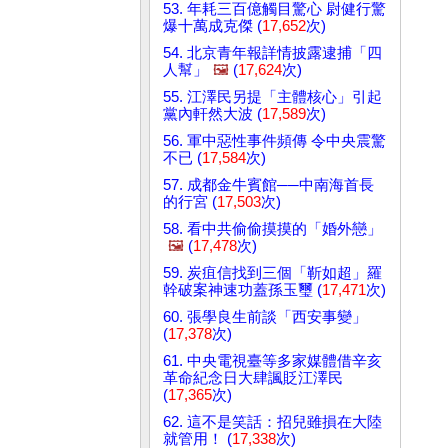
53. 年耗三百億觸目驚心 尉健行驚
爆十萬成克傑 (
17,652
次)
54. 北京青年報詳情披露逮捕「四
人幫」
🖼️
(
17,624
次)
55. 江澤民另提「主體核心」引起
黨內軒然大波 (
17,589
次)
56. 軍中惡性事件頻傳 令中央震驚
不已 (
17,584
次)
57. 成都金牛賓館──中南海首長
的行宮 (
17,503
次)
58. 看中共偷偷摸摸的「婚外戀」
🖼️
(
17,478
次)
59. 炭疽信找到三個「靳如超」羅
幹破案神速功蓋孫玉璽 (
17,471
次)
60. 張學良生前談「西安事變」
(
17,378
次)
61. 中央電視臺等多家媒體借辛亥
革命紀念日大肆諷貶江澤民
(
17,365
次)
62. 這不是笑話：招兒雖損在大陸
就管用！ (
17,338
次)