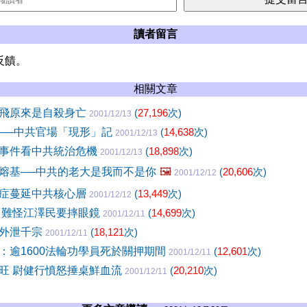
讀者留言
反饋。
相關文章
飛原來是自殺身亡
(
27,196
次)
2001/12/13
──中共官場「現形」記
(
14,638
次)
2001/12/13
事件看中共統治危機
(
18,898
次)
2001/12/13
熔基──中共的老大是我而不是你
🖼️
(
20,606
次)
2001/12/12
症蔓延中共核心層
(
13,449
次)
2001/12/12
 難怪江澤民要摔眼鏡
(
14,699
次)
2001/12/11
密外泄千宗
(
18,121
次)
2001/12/11
：逾1600法輪功學員死於關押期間
(
12,601
次)
2001/12/11
旺 尉健行憤怒捶桌鮮血流
(
20,210
次)
2001/12/11