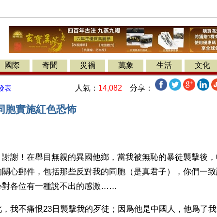
國際
奇聞
災禍
萬象
生活
文化
人氣：
14,082
分享：
發表
同胞實施紅色恐怖
】謝謝！在舉目無親的異國他鄉，當我被無恥的暴徒襲擊後，
的關心郵件，包括那些反對我的同胞（是真君子），你們一致
心對各位有一種說不出的感激……
此，我不痛恨23日襲擊我的歹徒；因爲他是中國人，他爲了