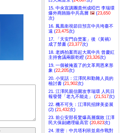
15. 中央宣講團貴州成啞巴 李瑞環
爆外商賄賂中共高層
🖼️
(
23,650
次)
16. 鳳凰衛視節目預言中共垮臺不
遠 (
23,475
次)
17. 「天安門自焚案」後《黃禍》
成了禁書 (
23,377
次)
18. 老媽拍案而起大罵中共 曾慶紅
主持會議兩眼乾瞪 (
23,326
次)
19. 一個被掩蓋了的文革周恩來形
象 (
22,205
次)
20. 小笑話：江澤民和勤雜人員的
檢討書 (
21,902
次)
21. 江澤民親信圍攻李瑞環 人民日
報發聲「老九不能走」 (
21,517
次)
22. 機不可失：江澤民招牌美姿展
(2) (
21,432
次)
23. 前公安部長驚爆高層腐敗 江澤
民大保副總理級高官 (
20,823
次)
24. 泄密：中共塔利班並肩作戰對