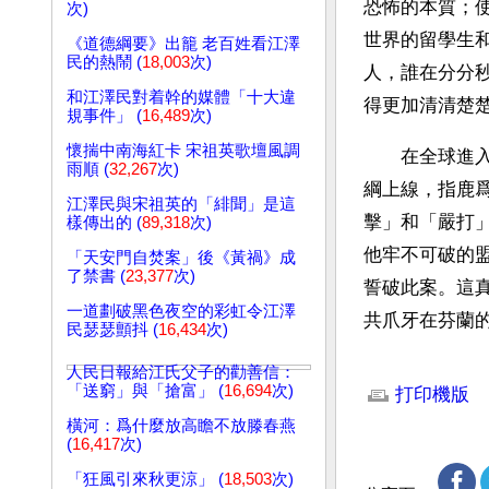
恐怖的本質；
次)
世界的留學生
《道德綱要》出籠 老百姓看江澤
民的熱鬧 (
18,003
次)
人，誰在分分
和江澤民對着幹的媒體「十大違
得更加清清楚
規事件」 (
16,489
次)
懷揣中南海紅卡 宋祖英歌壇風調
　　在全球進
雨順 (
32,267
次)
綱上線，指鹿
江澤民與宋祖英的「緋聞」是這
擊」和「嚴打
樣傳出的 (
89,318
次)
他牢不可破的
「天安門自焚案」後《黃禍》成
了禁書 (
23,377
次)
誓破此案。這
一道劃破黑色夜空的彩虹令江澤
共爪牙在芬蘭
民瑟瑟顫抖 (
16,434
次)
文章網址: http://w
人民日報給江氏父子的勸善信：
「送窮」與「搶富」 (
16,694
次)
打印機版
橫河：爲什麼放高瞻不放滕春燕
(
16,417
次)
「狂風引來秋更涼」 (
18,503
次)