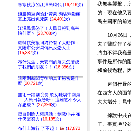
我無辜襲擊，
春寒秋涼的江澤民時代 (
16,416
次)
的；現在他又
姬勝德重判險赴黃泉 陶駟駒斷頭
臺上亮出免死牌 (
24,401
次)
民主國家的前
江澤民震怒了！人民日報到底害
怕什麼？ (
23,708
次)
　　10月26
羅幹抗美援阿終於有了大動作：
去了醫院作了
貴陽市公安局傳訊反恐人士
將由不得我雍
(
15,837
次)
事件是所作的
布什先生，天安門的屠夫怎麼成
了我們的朋友？！ (
16,356
次)
和前後過程。
這兩則新聞背後的真正祕密是什
麼 (
20,721
次)
　　這個行暴
在西方人的面
無術一躍副院長 歌女馳騁中南海
──人民日報急呼：這難道不令人
大大增分；爲
深思麼？ (
27,396
次)
擅自刪除人權講話：制裁中共 布
　　據說中共在
什仍需努力 (
16,185
次)
了。事實勝於
布什上海行 了不起！
🖼️
(
17,879