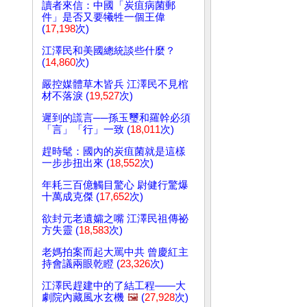
讀者來信：中國「炭疽病菌郵
件」是否又要犧牲一個王偉
(
17,198
次)
江澤民和美國總統談些什麼？
(
14,860
次)
嚴控媒體草木皆兵 江澤民不見棺
材不落淚 (
19,527
次)
遲到的謊言──孫玉璽和羅幹必須
「言」「行」一致 (
18,011
次)
趕時髦：國內的炭疽菌就是這樣
一步步扭出來 (
18,552
次)
年耗三百億觸目驚心 尉健行驚爆
十萬成克傑 (
17,652
次)
欲封元老遺孀之嘴 江澤民祖傳祕
方失靈 (
18,583
次)
老媽拍案而起大罵中共 曾慶紅主
持會議兩眼乾瞪 (
23,326
次)
江澤民趕建中的了結工程——大
劇院內藏風水玄機
🖼️
(
27,928
次)