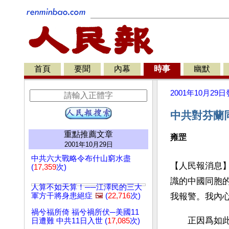
首頁
要聞
內幕
時事
幽默
2001年10月29日
中共對芬蘭
重點推薦文章
雍罡
2001年10月29日
中共六大戰略令布什山窮水盡
【人民報消息
(
17,359
次)
識的中國同胞
人算不如天算！──江澤民的三大
軍方干將身患絕症
🖼️
(
22,716
次)
我報警。我內
禍兮福所倚 福兮禍所伏─美國11
　　正因爲如
日遭難 中共11日入世 (
17,085
次)