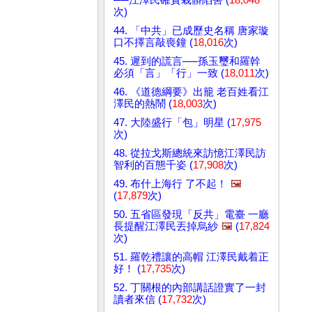
次)
44. 「中共」已成歷史名稱 唐家璇
口不擇言敲喪鐘 (
18,016
次)
45. 遲到的謊言──孫玉璽和羅幹
必須「言」「行」一致 (
18,011
次)
46. 《道德綱要》出籠 老百姓看江
澤民的熱鬧 (
18,003
次)
47. 大陸盛行「包」明星 (
17,975
次)
48. 從拉戈斯總統來訪憶江澤民訪
智利的百態千姿 (
17,908
次)
49. 布什上海行 了不起！
🖼️
(
17,879
次)
50. 五省區發現「反共」電臺 一廳
長提醒江澤民丟掉烏紗
🖼️
(
17,824
次)
51. 羅乾禮讓的高帽 江澤民戴着正
好！ (
17,735
次)
52. 丁關根的內部講話證實了一封
讀者來信 (
17,732
次)