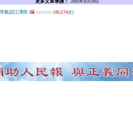
更多文章導讀：
2001年10月29日
萍教訓江澤民
🖼️
(
40,174
次)
2001/5/20