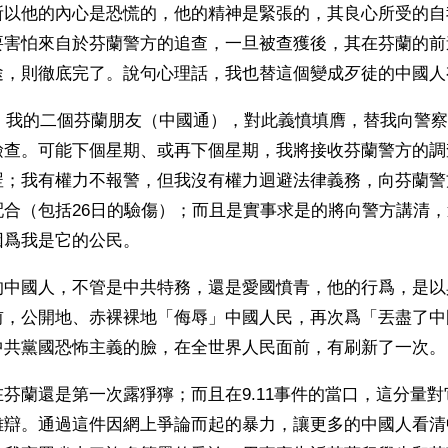
所以他的內心是恐慌的，他的精神是緊張的，其良心所受的自
要害怕來自於芬蘭警方的追查，一旦被查獲後，其在芬蘭的前
途，則徹底完了。說句心理話，我也替這個變成歹徒的中國人
日，我的二個芬蘭朋友（中國通），對此義憤填膺，替我向警
檢查。可能下個星期、或再下個星期，我將接收芬蘭警方的調
罡；我有權力不報警，但我沒有權力迴避法律義務，向芬蘭警
配合（包括26日的驗傷）；而且是實事求是的將向警方講清
因爲我是它的公民。
的中國人，不管是中共特務，還是愛國憤青，他的行爲，是以
前，公開地、赤裸裸地「侮辱」中國人民，再次爲「丟盡了中
中共黨國恐怖主義的臉，在全世界人民面前，有刷新了一次。
芬蘭還是第一次露猙獰；而且在9.11事件的當口，這分量
雄辯。通過這件因網上爭論而起的暴力，讓更多的中國人看清