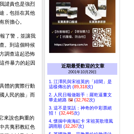
我譴責也是強烈
途，包括在其他
有所擔心。
察報了警，並讓我
查。到這個時候
方調查這起恐怖
，這件暴力的起因
近期最受歡迎的文章
2001年10月29日
1. 江澤民與宋祖英的「緋聞」是
具體的實際行動
這樣傳出的 (
89,318
次)
國人民的臉」而
2. 人民日報做殺手：羅乾逼董文
華走絕路
🖼️
(
32,762
次)
3. 這不是笑話：神奇的中彩票絕
招！ (
32,445
次)
對它來說也夠重的
4. 懷揣中南海紅卡 宋祖英歌壇風
調雨順 (
32,267
次)
中共夷邪教紅色