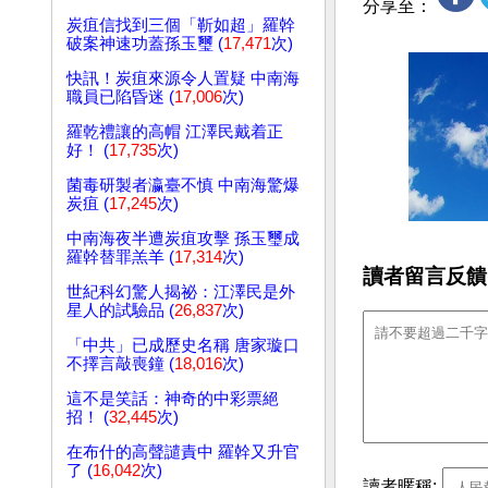
分享至：
炭疽信找到三個「靳如超」羅幹
破案神速功蓋孫玉璽 (
17,471
次)
快訊！炭疽來源令人置疑 中南海
職員已陷昏迷 (
17,006
次)
羅乾禮讓的高帽 江澤民戴着正
好！ (
17,735
次)
菌毒研製者瀛臺不慎 中南海驚爆
炭疽 (
17,245
次)
中南海夜半遭炭疽攻擊 孫玉璽成
羅幹替罪羔羊 (
17,314
次)
讀者留言反饋
世紀科幻驚人揭祕：江澤民是外
星人的試驗品 (
26,837
次)
「中共」已成歷史名稱 唐家璇口
不擇言敲喪鐘 (
18,016
次)
這不是笑話：神奇的中彩票絕
招！ (
32,445
次)
在布什的高聲譴責中 羅幹又升官
了 (
16,042
次)
讀者暱稱: