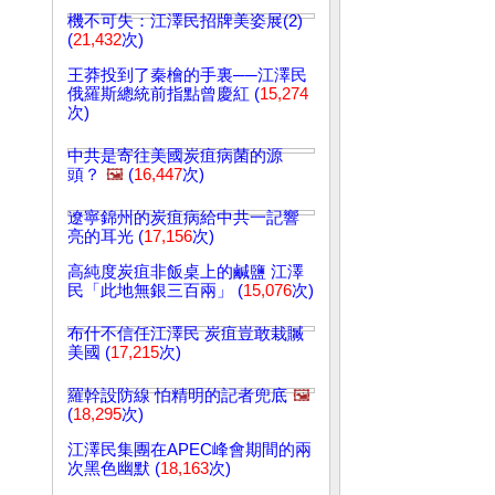
機不可失：江澤民招牌美姿展(2)
(
21,432
次)
王莽投到了秦檜的手裏──江澤民
俄羅斯總統前指點曾慶紅 (
15,274
次)
中共是寄往美國炭疽病菌的源
頭？
🖼️
(
16,447
次)
遼寧錦州的炭疽病給中共一記響
亮的耳光 (
17,156
次)
高純度炭疽非飯桌上的鹹鹽 江澤
民「此地無銀三百兩」 (
15,076
次)
布什不信任江澤民 炭疽豈敢栽贓
美國 (
17,215
次)
羅幹設防線 怕精明的記者兜底
🖼️
(
18,295
次)
江澤民集團在APEC峰會期間的兩
次黑色幽默 (
18,163
次)