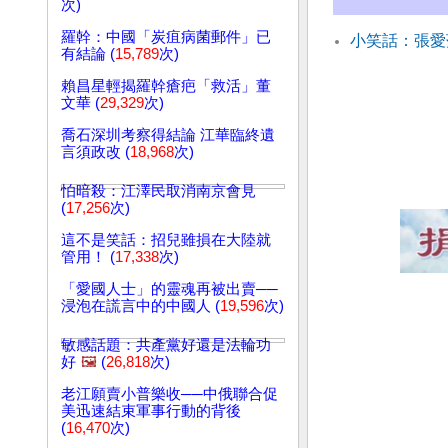
次)
羅幹：中國「炭疽病菌郵件」已
小笑話：張愛
有結論 (
15,789
次)
賴昌星輕揭羅幹瘡疤「救活」董
文華 (
29,329
次)
喬石深圳考察得結論 江華臨終遺
言須政改 (
18,968
次)
怕暗殺：江澤民取消南京會見
(
17,256
次)
這不是笑話：招兒雖損在大陸就
管用！ (
17,338
次)
「愛國人士」的靈魂再被出賣──
浸泡在謊言中的中國人 (
19,596
次)
敏感話題：共產黨好還是法輪功
好
🖼️
(
26,818
次)
老江願賣小普樂收──中俄聯合促
美迅速結束軍事行動的背後
(
16,470
次)