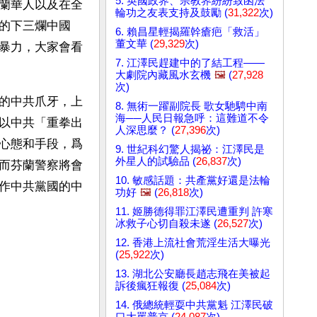
5. 英國政界、宗教界紛紛致函法
蘭華人以及在全
輪功之友表支持及鼓勵 (
31,322
次)
的下三爛中國
6. 賴昌星輕揭羅幹瘡疤「救活」
董文華 (
29,329
次)
暴力，大家會看
7. 江澤民趕建中的了結工程——
大劇院內藏風水玄機
🖼️
(
27,928
次)
的中共爪牙，上
8. 無術一躍副院長 歌女馳騁中南
海──人民日報急呼：這難道不令
以中共「重拳出
人深思麼？ (
27,396
次)
心態和手段，爲
9. 世紀科幻驚人揭祕：江澤民是
外星人的試驗品 (
26,837
次)
而芬蘭警察將會
10. 敏感話題：共產黨好還是法輪
作中共黨國的中
功好
🖼️
(
26,818
次)
11. 姬勝德得罪江澤民遭重判 許寒
冰救子心切自殺未遂 (
26,527
次)
12. 香港上流社會荒淫生活大曝光
(
25,922
次)
13. 湖北公安廳長趙志飛在美被起
訴後瘋狂報復 (
25,084
次)
14. 俄總統輕耍中共黨魁 江澤民破
口大罵普京 (
24,087
次)