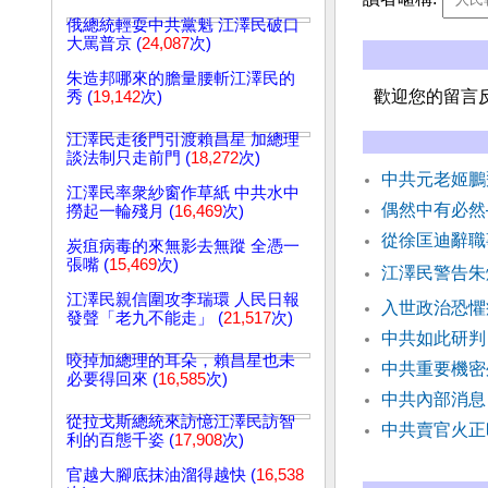
俄總統輕耍中共黨魁 江澤民破口
大罵普京 (
24,087
次)
朱造邦哪來的膽量腰斬江澤民的
歡迎您的留言
秀 (
19,142
次)
江澤民走後門引渡賴昌星 加總理
談法制只走前門 (
18,272
次)
中共元老姬鵬
江澤民率衆紗窗作草紙 中共水中
偶然中有必然
撈起一輪殘月 (
16,469
次)
從徐匡迪辭職
炭疽病毒的來無影去無蹤 全憑一
張嘴 (
15,469
次)
江澤民警告朱
江澤民親信圍攻李瑞環 人民日報
入世政治恐懼
發聲「老九不能走」 (
21,517
次)
中共如此研判
咬掉加總理的耳朵，賴昌星也未
中共重要機
必要得回來 (
16,585
次)
中共內部消息
從拉戈斯總統來訪憶江澤民訪智
中共賣官火正
利的百態千姿 (
17,908
次)
官越大腳底抹油溜得越快 (
16,538