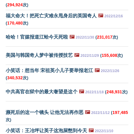
(
294,924
次)
福大命大！把死亡灾难永甩身后的英国奇人
🖼️
2022/12/16
(
170,480
次)
哈哈！官媒报道江蛤今天死啦
🖼️
(
231,017
次)
2022/11/30
美国与韩国奇人梦中被传授技艺
🖼️
(
155,608
次)
2022/11/29
小笑话：想当年 宋祖英小儿子要举报老江
🖼️
2022/11/26
(
340,532
次)
中共高官在狱中的最大奢望是这个
🖼️
(
248,931
次)
2022/11/18
濒死后的这一个镜头 让他无法再作恶
🖼️
(
197,485
2022/11/12
次)
小笑话：王冶坪让英子这泡屎憋到今天
🖼️
2022/11/10