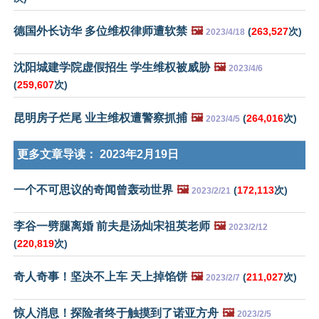
德国外长访华 多位维权律师遭软禁
🖼️
(
263,527
次)
2023/4/18
沈阳城建学院虚假招生 学生维权被威胁
🖼️
2023/4/6
(
259,607
次)
昆明房子烂尾 业主维权遭警察抓捕
🖼️
(
264,016
次)
2023/4/5
更多文章导读：
2023年2月19日
一个不可思议的奇闻曾轰动世界
🖼️
(
172,113
次)
2023/2/21
李谷一劈腿离婚 前夫是汤灿宋祖英老师
🖼️
2023/2/12
(
220,819
次)
奇人奇事！坚决不上车 天上掉馅饼
🖼️
(
211,027
次)
2023/2/7
惊人消息！探险者终于触摸到了诺亚方舟
🖼️
2023/2/5