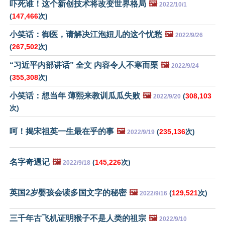
吓死谁！这个新创技术将改变世界格局
🖼️
2022/10/1
(
147,466
次)
小笑话：御医，请解决江泡妞儿的这个忧愁
🖼️
2022/9/26
(
267,502
次)
“习近平内部讲话” 全文 内容令人不寒而栗
🖼️
2022/9/24
(
355,308
次)
小笑话：想当年 薄熙来教训瓜瓜失败
🖼️
(
308,103
2022/9/20
次)
呵！揭宋祖英一生最在乎的事
🖼️
(
235,136
次)
2022/9/19
名字奇遇记
🖼️
(
145,226
次)
2022/9/18
英国2岁婴孩会读多国文字的秘密
🖼️
(
129,521
次)
2022/9/16
三千年古飞机证明猴子不是人类的祖宗
🖼️
2022/9/10