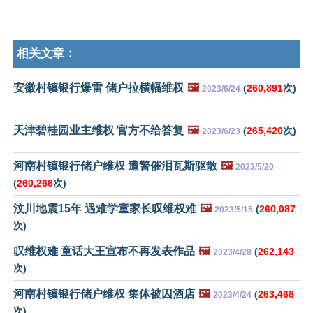
相关文章：
安徽村镇银行爆雷 储户拉横幅维权
🖼️
(
260,891
次)
2023/6/24
天津碧桂园业主维权 官方不给答复
🖼️
(
265,420
次)
2023/6/23
河南村镇银行储户维权 遭警催泪瓦斯驱散
🖼️
2023/5/20
(
260,266
次)
汶川地震15年 遇难学童家长叹维权难
🖼️
(
260,087
2023/5/15
次)
叹维权难 童话大王宣布不再发表作品
🖼️
(
262,143
2023/4/28
次)
河南村镇银行储户维权 集体被囚酒店
🖼️
(
263,468
2023/4/24
次)