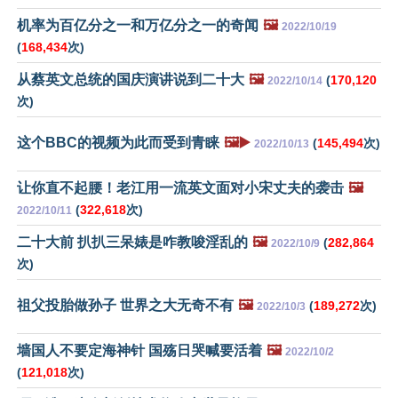
机率为百亿分之一和万亿分之一的奇闻
🖼️
2022/10/19
(
168,434
次)
从蔡英文总统的国庆演讲说到二十大
🖼️
(
170,120
2022/10/14
次)
这个BBC的视频为此而受到青睐
🖼️▶️
(
145,494
次)
2022/10/13
让你直不起腰！老江用一流英文面对小宋丈夫的袭击
🖼️
(
322,618
次)
2022/10/11
二十大前 扒扒三呆婊是咋教唆淫乱的
🖼️
(
282,864
2022/10/9
次)
祖父投胎做孙子 世界之大无奇不有
🖼️
(
189,272
次)
2022/10/3
墙国人不要定海神针 国殇日哭喊要活着
🖼️
2022/10/2
(
121,018
次)