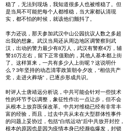
稳了，无法到现场，我知道很多人也被维稳了。但
是当局不可能把每个人都维稳，当大家都认清现
实，都不怕的时候，就该他们颤抖了。

李力还说，那天参加武汉中山公园抗议人数之多超
出我的想象。武汉当局还从周边地区调警察到武
汉，出动的警力最少有8万人，武汉有警察4万，辅
警10万左右，留下正常值勤的，其他人基本都上街
了。这样算来，一共有多少人上街呢？这说明什
么？3年坚持的动态清零政策朝令夕改，“相信共产
党，走进火葬场”，已逐步形成共识。

时评人士唐靖远分析说，中共可能会针对一些技术
性的环节予以调整，象征性作出一点让步，但不会
从根本上放弃医保改革。中共对维稳已经有非常丰
富的经验，而且，过去中共从未在大型群体性事件
的问题上妥协过，包括“白纸运动”后中共放开封控，
根本的原因也是因为疫情本身已经濒临爆发，封锁