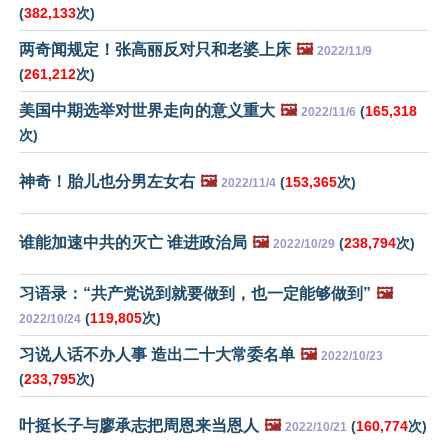
(
382,133
次)
两奇闻规定！张高丽反对只和老婆上床
🖼️
2022/11/9
(
261,212
次)
美国中期选举对世界走向的意义重大
🖼️
(
165,318
2022/11/6
次)
神奇！胎儿也分男左女右
🖼️
(
153,365
次)
2022/11/4
谁能加速中共的灭亡 谁进政治局
🖼️
(
238,794
次)
2022/10/29
习语录：“共产党说到就要做到，也一定能够做到”
🖼️
(
119,805
次)
2022/10/24
习说人话不办人事 造出二十大常委名单
🖼️
2022/10/23
(
233,795
次)
叶挺长子与廖承志把周恩来当恩人
🖼️
(
160,774
次)
2022/10/21