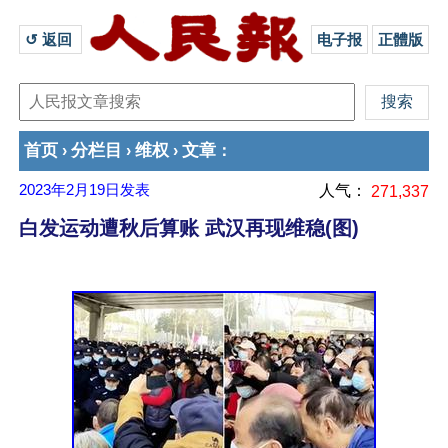
↺ 返回 
电子报
正體版
首页
分栏目
维权
文章
›
›
›
：
2023年2月19日
发表
人气：
271,337
白发运动遭秋后算账 武汉再现维稳(图)