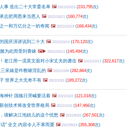
人事 造出二十大常委名单
🖼️
(
233,795
次)
2022/10/23
承志把周恩来当恩人
🖼️
(
160,774
次)
2022/10/21
之一和万亿分之一的奇闻
🖼️
(
168,434
次)
2022/10/19
的国庆演讲说到二十大
🖼️
(
170,120
次)
2022/10/14
视频为此而受到青睐
🖼️▶️
(
145,494
次)
2022/10/13
！老江用一流英文面对小宋丈夫的袭击
🖼️
(
322,617
次)
2022/10/11
扒三呆婊是咋教唆淫乱的
🖼️
(
282,864
次)
2022/10/9
子 世界之大无奇不有
🖼️
(
189,272
次)
2022/10/3
海神针 国殇日哭喊要活着
🖼️
(
121,018
次)
2022/10/2
新创技术将改变世界格局
🖼️
(
147,466
次)
2022/10/1
，请解决江泡妞儿的这个忧愁
🖼️
(
267,501
次)
2022/9/26
话” 全文 内容令人不寒而栗
🖼️
(
355,308
次)
2022/9/24