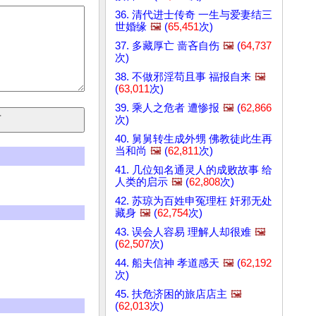
36. 清代进士传奇 一生与爱妻结三
世婚缘
🖼️
(
65,451
次)
37. 多藏厚亡 啬吝自伤
🖼️
(
64,737
次)
38. 不做邪淫苟且事 福报自来
🖼️
(
63,011
次)
39. 乘人之危者 遭惨报
🖼️
(
62,866
次)
40. 舅舅转生成外甥 佛教徒此生再
当和尚
🖼️
(
62,811
次)
41. 几位知名通灵人的成败故事 给
人类的启示
🖼️
(
62,808
次)
42. 苏琼为百姓申冤理枉 奸邪无处
藏身
🖼️
(
62,754
次)
43. 误会人容易 理解人却很难
🖼️
(
62,507
次)
44. 船夫信神 孝道感天
🖼️
(
62,192
次)
45. 扶危济困的旅店店主
🖼️
(
62,013
次)