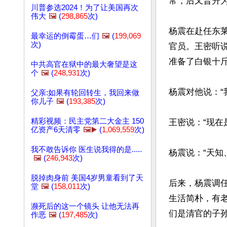
常，后又晋升为
川普参选2024！为了让美国再次
伟大
🖼️
(
298,865
次)
杨震在赴任东
最幸运的倒霉蛋…们
🖼️
(
199,069
次)
官员。王密听
准备了白银十斤
中共高官在狱中的最大奢望是这
个
🖼️
(
248,931
次)
杨震对他说：“
父亲:如果有轮回转生，我回来做
你儿子
🖼️
(
193,385
次)
精彩视频：民主党第二大金主 150
王密说：“现在
亿资产6天清零
🖼️▶️
(
1,069,559
次)
我不敢告诉你 医生说我得的是.....
杨震说：“天知
🖼️
(
246,943
次)
脱掉肉身前 美国4岁男童看到了天
后来，杨震调
堂
🖼️
(
158,011
次)
生活简朴，有
濒死后的这一个镜头 让他无法再
们是清官的子孙
作恶
🖼️
(
197,485
次)