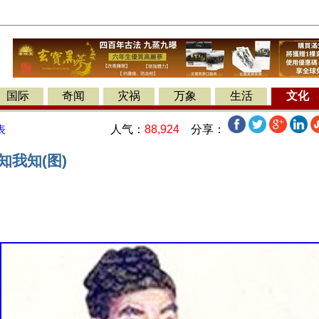
国际
奇闻
灾祸
万象
生活
文化
人气：
88,924
分享：
表
知我知(图)