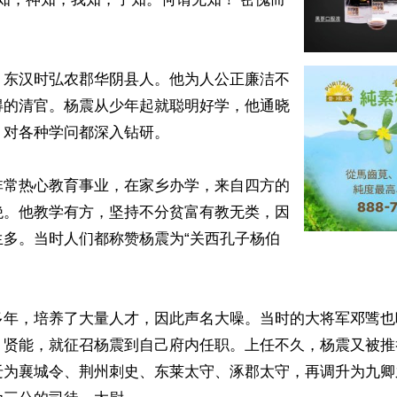
，东汉时弘农郡华阴县人。他为人公正廉洁不
得的清官。杨震从少年起就聪明好学，他通晓
对各种学问都深入钻研。

非常热心教育事业，在家乡办学，来自四方的
绝。他教学有方，坚持不分贫富有教无类，因
生多。当时人们都称赞杨震为“关西孔子杨伯
多年，培养了大量人才，因此声名大噪。当时的大将军邓骘也
、贤能，就征召杨震到自己府内任职。上任不久，杨震又被推
迁为襄城令、荆州刺史、东莱太守、涿郡太守，再调升为九卿