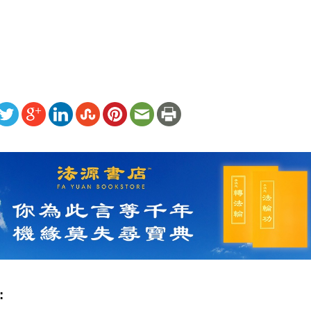
ww.renminbao.com/rmb/articles/2023/1/3/75394.html
: