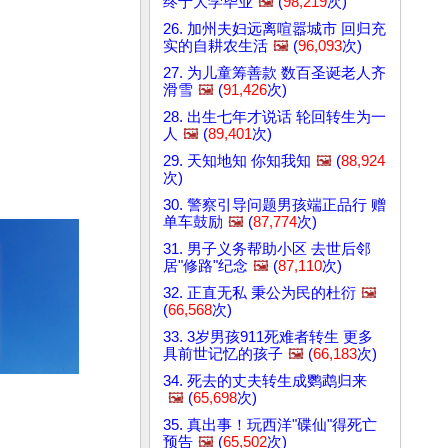
终于大学毕业
🖼️
(
98,219
次)
26. 加州夫妇远离喧嚣城市 回归充
实的自耕农生活
🖼️
(
96,093
次)
27. 为儿童筹善款 数百圣诞老人齐
滑雪
🖼️
(
91,426
次)
28. 出生七年才说话 轮回转生为一
人
🖼️
(
89,401
次)
29. 天知地知 你知我知
🖼️
(
88,924
次)
30. 警察引导问题男孩端正品行 赠
单车鼓励
🖼️
(
87,774
次)
31. 男子义务帮助小区 去世后邻
居"修路"纪念
🖼️
(
87,110
次)
32. 正直无私 秉公为民的杜衍
🖼️
(
66,568
次)
33. 3岁男孩911死难者转生 更多
具前世记忆的孩子
🖼️
(
66,183
次)
34. 死去的丈夫转生成鹦鹉归来
🖼️
(
65,698
次)
35. 真出事！玩西洋"碟仙"得死亡
预告
🖼️
(
65,502
次)