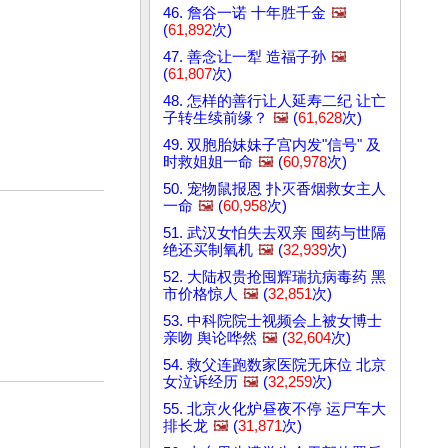
46. 詹谷一诺 十年胜千金
🖼️
(
61,892
次)
47. 善念让一犁 造福子孙
🖼️
(
61,807
次)
48. 怎样的善行让人延寿二纪 让亡
子转生续前缘？
🖼️
(
61,628
次)
49. 双胞胎妹妹子宫内发"信号" 及
时救姐姐一命
🖼️
(
60,978
次)
50. 宠物鼠报恩 扑灭香烟救女主人
一命
🖼️
(
60,958
次)
51. 武汉女怕失去双亲 囤药与世隔
绝还买制氧机
🖼️
(
32,939
次)
52. 大陆权贵抢囤辉瑞抗病毒药 黑
市价格惊人
🖼️
(
32,851
次)
53. 中科院院士视频会上被女博士
亲吻 舆论哗然
🖼️
(
32,604
次)
54. 救父连跑数家医院无床位 北京
女泣诉经历
🖼️
(
32,259
次)
55. 北京火化炉昼夜不停 运尸车大
排长龙
🖼️
(
31,871
次)