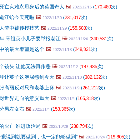
死亡灾难永甩身后的英国奇人
🖼️
(
170,480
次)
2022/12/16
道江蛤今天死啦
🖼️
(
231,017
次)
2022/11/30
人梦中被传授技艺
🖼️
(
155,608
次)
2022/11/29
年 宋祖英小儿子要举报老江
🖼️
(
340,531
次)
2022/11/26
中的最大奢望是这个
🖼️
(
248,931
次)
2022/11/18
个镜头 让他无法再作恶
🖼️
(
197,485
次)
2022/11/12
坪让英子这泡屎憋到今天
🖼️
(
382,132
次)
2022/11/10
张高丽反对只和老婆上床
🖼️
(
261,212
次)
2022/11/9
对世界走向的意义重大
🖼️
(
165,318
次)
2022/11/6
分男左女右
🖼️
(
153,365
次)
2022/11/4
的灭亡 谁进政治局
🖼️
(
238,794
次)
2022/10/29
产党说到就要做到，也一定能够做到”
🖼️
(
119,805
次)
2022/10/24