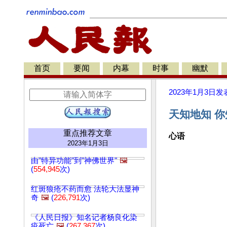
首页
要闻
内幕
时事
幽默
2023年1月3日
发
天知地知 你
重点推荐文章
心语
2023年1月3日
由"特异功能"到"神佛世界"
🖼️
(
554,945
次)
红斑狼疮不药而愈 法轮大法显神
奇
🖼️
(
226,791
次)
《人民日报》知名记者杨良化染
疫死亡
🖼️
(
267,367
次)