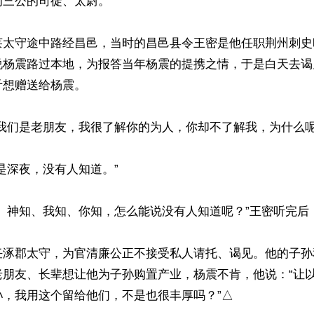
三公的司徒、太尉。

莱太守途中路经昌邑，当时的昌邑县令王密是他任职荆州刺史
说杨震路过本地，为报答当年杨震的提携之情，于是白天去谒
想赠送给杨震。

我们是老朋友，我很了解你的为人，你却不了解我，为什么呢？
是深夜，没有人知道。”

、神知、我知、你知，怎么能说没有人知道呢？”王密听完后，
任涿郡太守，为官清廉公正不接受私人请托、谒见。他的子孙
老朋友、长辈想让他为子孙购置产业，杨震不肯，他说：“让
，我用这个留给他们，不是也很丰厚吗？”△
