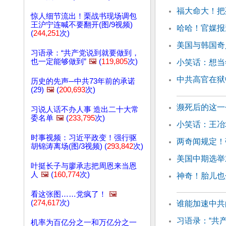
福大命大！把
惊人细节流出！栗战书现场调包
王沪宁连喊不要翻开(图/9视频)
哈哈！官媒报
(
244,251
次)
美国与韩国奇
习语录：“共产党说到就要做到，
也一定能够做到”
🖼️
(
119,805
次)
小笑话：想当
中共高官在狱
历史的先声─中共73年前的承诺
(29)
🖼️
(
200,693
次)
濒死后的这一
习说人话不办人事 造出二十大常
委名单
🖼️
(
233,795
次)
小笑话：王冶
时事视频：习近平政变！强行驱
两奇闻规定！
胡锦涛离场(图/3视频) (
293,842
次)
美国中期选举
叶挺长子与廖承志把周恩来当恩
人
🖼️
(
160,774
次)
神奇！胎儿也
看这张图……党疯了！
🖼️
(
274,617
次)
谁能加速中共
习语录：“共
机率为百亿分之一和万亿分之一