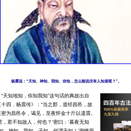
“天知地知，你知我知”这句话的典故出自
五十四．杨震传》：“当之郡，道经昌邑，故
王密为昌邑令，谒见，至夜怀金十斤以遗震。
君，君不知故人，何也？’密曰：‘暮夜无知
天知，神知，我知，子知。何谓无知！’密愧而