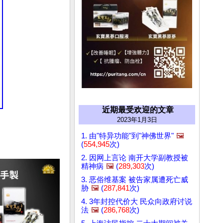
近期最受欢迎的文章
2023年1月3日
1. 由"特异功能"到"神佛世界"
🖼️
(
554,945
次)
2. 因网上言论 南开大学副教授被
精神病
🖼️
(
289,303
次)
3. 恶俗维基案 被告家属遭死亡威
胁
🖼️
(
287,841
次)
4. 3年封控代价大 民众向政府讨说
法
🖼️
(
286,768
次)