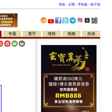
简体
-
正體
-
手机版
-
电子报
专题
寰宇
维权
视频
杂谈