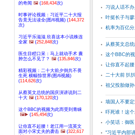
的奇闻
🖼️
(
168,434
次)
习说人话不办
时事评论视频：习近平二十大报
叶挺长子与廖
告竟无法读全(图/6视频) (
144,372
次)
机率为百亿分
习近平乐滋滋 欣喜这本小说株连
全家
🖼️
(
252,848
次)
从蔡英文总统
医生目瞪口呆：马上就动手术 囊
这个BBC的
肿怎么不见了？
🖼️
(
135,846
次)
让你直不起腰
精彩视频：二十大前夕倒共不畏
二十大前 扒
生死 横幅惊世界(图/6视频)
(
114,626
次)
祖父投胎做孙
从蔡英文总统的国庆演讲说到二
十大
🖼️
(
170,120
次)
墙国人不要定
这个BBC的视频为此而受到青睐
吓死谁！这个
🖼️▶️
(
145,494
次)
小笑话：御医
让你直不起腰！老江用一流英文
面对小宋丈夫的袭击
🖼️
(
322,617
“习近平内部讲