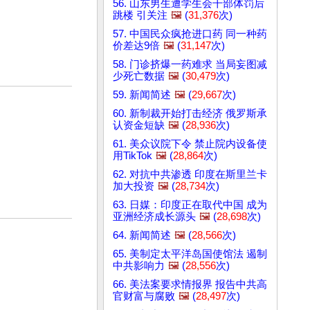
56. 山东男生遭学生会干部体罚后
跳楼 引关注
🖼️
(
31,376
次)
57. 中国民众疯抢进口药 同一种药
价差达9倍
🖼️
(
31,147
次)
58. 门诊挤爆一药难求 当局妄图减
少死亡数据
🖼️
(
30,479
次)
59. 新闻简述
🖼️
(
29,667
次)
60. 新制裁开始打击经济 俄罗斯承
认资金短缺
🖼️
(
28,936
次)
61. 美众议院下令 禁止院内设备使
用TikTok
🖼️
(
28,864
次)
62. 对抗中共渗透 印度在斯里兰卡
加大投资
🖼️
(
28,734
次)
63. 日媒：印度正在取代中国 成为
亚洲经济成长源头
🖼️
(
28,698
次)
64. 新闻简述
🖼️
(
28,566
次)
65. 美制定太平洋岛国使馆法 遏制
中共影响力
🖼️
(
28,556
次)
66. 美法案要求情报界 报告中共高
官财富与腐败
🖼️
(
28,497
次)