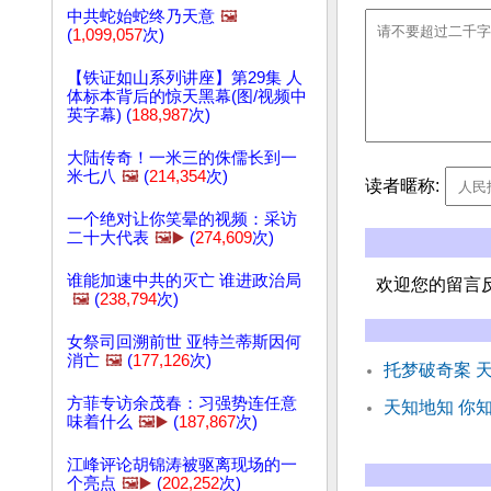
中共蛇始蛇终乃天意
🖼️
(
1,099,057
次)
【铁证如山系列讲座】第29集 人
体标本背后的惊天黑幕(图/视频中
英字幕) (
188,987
次)
大陆传奇！一米三的侏儒长到一
米七八
🖼️
(
214,354
次)
读者暱称:
一个绝对让你笑晕的视频：采访
二十大代表
🖼️▶️
(
274,609
次)
谁能加速中共的灭亡 谁进政治局
欢迎您的留言
🖼️
(
238,794
次)
女祭司回溯前世 亚特兰蒂斯因何
消亡
🖼️
(
177,126
次)
托梦破奇案 
方菲专访余茂春：习强势连任意
天知地知 你
味着什么
🖼️▶️
(
187,867
次)
江峰评论胡锦涛被驱离现场的一
个亮点
🖼️▶️
(
202,252
次)