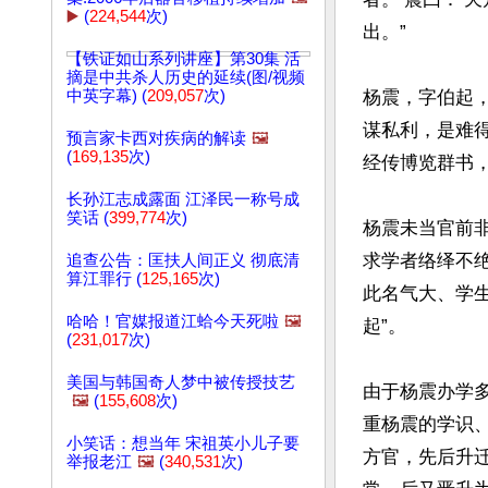
▶️
(
224,544
次)
出。”

【铁证如山系列讲座】第30集 活
摘是中共杀人历史的延续(图/视频
中英字幕) (
209,057
次)
杨震，字伯起
谋私利，是难
预言家卡西对疾病的解读
🖼️
(
169,135
次)
经传博览群书，
长孙江志成露面 江泽民一称号成
笑话 (
399,774
次)
杨震未当官前
求学者络绎不
追查公告：匡扶人间正义 彻底清
算江罪行 (
125,165
次)
此名气大、学
哈哈！官媒报道江蛤今天死啦
🖼️
起”。

(
231,017
次)
美国与韩国奇人梦中被传授技艺
由于杨震办学
🖼️
(
155,608
次)
重杨震的学识
小笑话：想当年 宋祖英小儿子要
方官，先后升
举报老江
🖼️
(
340,531
次)