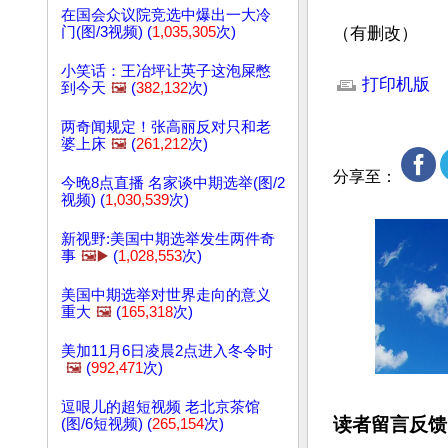
在国会众议院竞选中爆出一大冷
门(图/3视频) (
1,035,305
次)
（有删改）
文章网址: http://w
小笑话：王冶坪让英子这泡屎憋
打印机版
到今天
🖼️
(
382,132
次)
两奇闻规定！张高丽反对只和老
婆上床
🖼️
(
261,212
次)
分享至：
今晚8点直播 名家谈中期选举(图/2
视频) (
1,030,539
次)
新视野:美国中期选举发生两件奇
事
🖼️▶️
(
1,028,553
次)
美国中期选举对世界走向的意义
重大
🖼️
(
165,318
次)
美加11月6日凌晨2点进入冬令时
🖼️
(
992,471
次)
逗哏儿的超短视频 老北京茶馆
读者留言反馈
(图/6短视频) (
265,154
次)