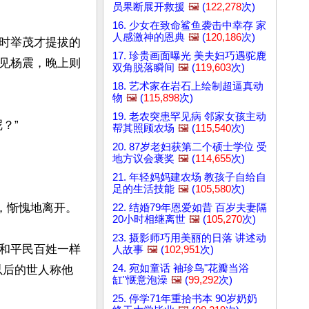
员果断展开救援
🖼️
(
122,278
次)
16. 少女在致命鲨鱼袭击中幸存 家
人感激神的恩典
🖼️
(
120,186
次)
时举茂才提拔的
17. 珍贵画面曝光 美夫妇巧遇驼鹿
见杨震，晚上则
双角脱落瞬间
🖼️
(
119,603
次)
18. 艺术家在岩石上绘制超逼真动
物
🖼️
(
115,898
次)
19. 老农突患罕见病 邻家女孩主动
”

帮其照顾农场
🖼️
(
115,540
次)
20. 87岁老妇获第二个硕士学位 受
地方议会褒奖
🖼️
(
114,655
次)
21. 年轻妈妈建农场 教孩子自给自
足的生活技能
🖼️
(
105,580
次)
惭愧地离开。

22. 结婚79年恩爱如昔 百岁夫妻隔
20小时相继离世
🖼️
(
105,270
次)
23. 摄影师巧用美丽的日落 讲述动
和平民百姓一样
人故事
🖼️
(
102,951
次)
24. 宛如童话 袖珍鸟"花瓣当浴
以后的世人称他
缸"惬意泡澡
🖼️
(
99,292
次)
25. 停学71年重拾书本 90岁奶奶