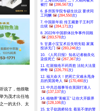
5. 上海访民指控 二十大期间被关
被打
🖼️
(
286,567
次)
6. 多所医学院专硕生抗议 要求同
工同酬
🖼️
(
284,550
次)
7. 中国新年前 传王藏妻子王利芹
出狱
🖼️
(
284,171
次)
8. 2022年中国群体抗争事件回顾
🖼️
(
283,578
次)
9. 甘肃小宝宝术后失明失聪 家属
投诉无门
🖼️
(
283,246
次)
10. 《人民日报》知名记者杨良化
染疫死亡
🖼️
(
267,367
次)
11. 红斑狼疮不药而愈 法轮大法显
神奇
🖼️
(
226,791
次)
12. 福大命大！把死亡灾难永甩身
后的英国奇人
🖼️
(
170,480
次)
13. 中共总领事等在英国打港人
听说了，他很敬
🖼️
(
137,137
次)
举为茂才出任地
14. 植物界"美猴王" 让你大开眼界
🖼️
(
128,106
次)
之一的太仆、太
15. 女子欲跳桥轻生 着装不便的警