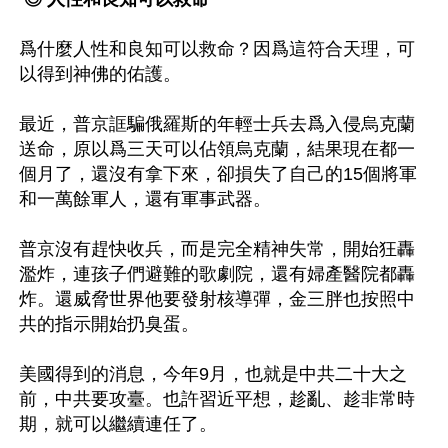
爲什麼人性和良知可以救命？因爲這符合天理，可
以得到神佛的佑護。 

最近，普京誆騙俄羅斯的年輕士兵去爲入侵烏克蘭
送命，原以爲三天可以佔領烏克蘭，結果現在都一
個月了，還沒有拿下來，卻損失了自己的15個將軍
和一萬餘軍人，還有軍事武器。 

普京沒有趕快收兵，而是完全精神失常，開始狂轟
濫炸，連孩子們避難的歌劇院，還有婦產醫院都轟
炸。還威脅世界他要發射核導彈，金三胖也按照中
共的指示開始扔臭蛋。 

美國得到的消息，今年9月，也就是中共二十大之
前，中共要攻臺。也許習近平想，趁亂、趁非常時
期，就可以繼續連任了。
