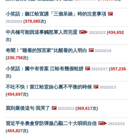
小笑話：聽江蛤宣講「三個呆婊」時的注意事項
🖼️
(
379,085
次)
2022/2/24
中共極可能因這事觸怒軍人而完蛋
🖼️▶️
(
434,652
2022/2/22
次)
奇聞！"睡着的預言家"比醒着的人明白
🖼️
2022/2/19
(
230,758
次)
小笑話：圖中有答案 江蛤有幾個蛙姘
🖼️
(
357,236
2022/2/17
次)
不吐不快！當江蛤堂妹心裏不平衡的時候
🖼️
2022/2/13
(
454,697
次)
寫到最後這句 我哭了
🖼️
(
369,617
次)
2022/2/12
習近平冬奧會穿防彈服凸顯二十大唄唄自信
🖼️▶️
2022/2/10
(
454,827
次)