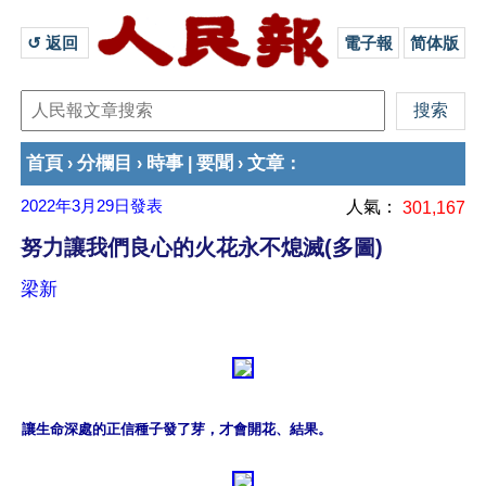
↺ 返回 
電子報
简体版
首頁
分欄目
時事
要聞
文章
›
›
|
›
：
2022年3月29日
發表
人氣：
301,167
努力讓我們良心的火花永不熄滅(多圖)
梁新
讓生命深處的正信種子發了芽，才會開花、結果。