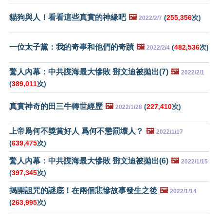
貓狗與人！看看這些真實的神緣吧
🖼️
(
255,356
次)
2022/2/7
一位太子黨：我的奇事和他們的奇蹟
🖼️
(
482,536
次)
2022/2/4
驚人內幕：中共諜海最大慘敗 鄧文迪被拋出(7)
🖼️
2022/2/1
(
389,011
次)
真實神奇的田三牛轉世經歷
🖼️
(
227,410
次)
2022/1/28
上帝爲何不獎賞好人 爲何不懲罰壞人？
🖼️
2022/1/17
(
639,475
次)
驚人內幕：中共諜海最大慘敗 鄧文迪被拋出(6)
🖼️
2022/1/15
(
397,345
次)
揭開詛咒的謎底！在兩個悲慘故事發生之後
🖼️
2022/1/14
(
263,995
次)