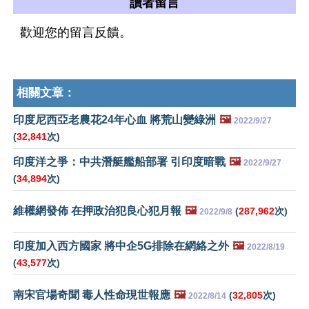
讀者留言
歡迎您的留言反饋。
相關文章：
印度尼西亞老農花24年心血 將荒山變綠洲
🖼️
2022/9/27
(
32,841
次)
印度洋之爭：中共潛艇艦船部署 引印度暗戰
🖼️
2022/9/27
(
34,894
次)
維權網發佈 在押政治犯良心犯月報
🖼️
(
287,962
次)
2022/9/8
印度加入西方國家 將中企5G排除在網絡之外
🖼️
2022/8/19
(
43,577
次)
南宋官場奇聞 毒人性命現世報應
🖼️
(
32,805
次)
2022/8/14