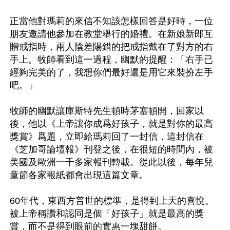
正當他對瑪莉的來信不知該怎樣回答是好時，一位
朋友邀請他參加在教堂舉行的婚禮。在新娘新郎互
贈戒指時，兩人陰差陽錯的把戒指戴在了對方的右
手上。牧師看到這一過程，幽默的提醒：「右手已
經夠完美的了，我想你們最好還是用它來裝扮左手
吧。」

牧師的幽默讓庫斯特先生頓時茅塞頓開，回家以
後，他以《上帝讓你成爲好孩子，就是對你的最高
獎賞》爲題，立即給瑪莉回了一封信，這封信在
《芝加哥論壇報》刊登之後，在很短的時間內，被
美國及歐洲一千多家報刊轉載。從此以後，每年兒
童節各家報紙都會出現這篇文章。

60年代，東西方普世的標準，是得到上天的喜悅。
被上帝稱讚和認同是個「好孩子」就是最高的獎
賞，而不是得到眼前的實惠一塊甜餅。
