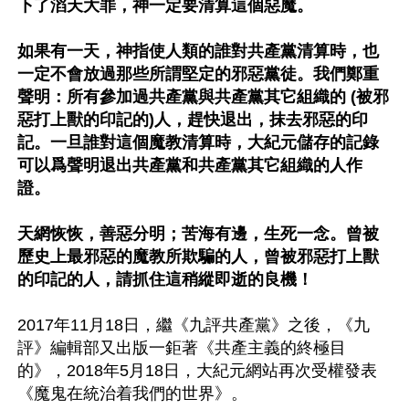
下了滔天大罪，神一定要清算這個惡魔。

如果有一天，神指使人類的誰對共產黨清算時，也
一定不會放過那些所謂堅定的邪惡黨徒。我們鄭重
聲明：所有參加過共產黨與共產黨其它組織的 (被邪
惡打上獸的印記的)人，趕快退出，抹去邪惡的印
記。一旦誰對這個魔教清算時，大紀元儲存的記錄
可以爲聲明退出共產黨和共產黨其它組織的人作
證。

天網恢恢，善惡分明；苦海有邊，生死一念。曾被
歷史上最邪惡的魔教所欺騙的人，曾被邪惡打上獸
的印記的人，請抓住這稍縱即逝的良機！
2017年11月18日，繼《九評共產黨》之後，《九
評》編輯部又出版一鉅著《共產主義的終極目
的》，2018年5月18日，大紀元網站再次受權發表
《魔鬼在統治着我們的世界》。
