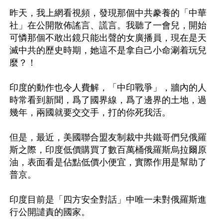
昨天，我上網看視頻，發現那個中共豢養的「中華
社」在公開散佈謠言、謊言。我聽了一會兒，開始
可憐那個不敢出鏡只能出聲的女廣播員，現在是天
滅中共的歷史時期，她這不是拿自己小命涮着玩兒
麼？！ 

印度的動作也令人費解，「中印戰爭」，牆內的人
時常看到新聞，爲了國界線，爲了邊界的土地，過
幾年，兩國就要交交手，打的你死我活。

但是，最近，美國聯合盟友制裁中共鐵哥們兒俄羅
斯之際，印度低價購買了數百萬桶俄羅斯烏拉爾原
油，表面看是佔點低價小便宜，實際作用是幫助了
普京。

印度目前是「四方安全對話」中唯一未對俄羅斯進
行公開譴責的國家。 
