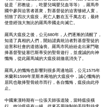
徒是「邪教徒」，吃嬰兒喝嬰兒血等等），羅馬帝
國中參與迫害者甚衆，對基督徒的迫害慘絕人寰，
招致了四次大瘟疫，死亡人數在五千萬左右，最終
使曾經強大無比的羅馬帝國走向滅亡。

羅馬大瘟疫之後，公元680年，人們逐漸的清醒了，
知道了真相的人們，開始譴責統治者對基督聖徒的
迫害和社會的道德淪喪。羅馬市民紛紛走出家門敬
捧基督聖徒塞巴斯蒂安的聖骨遊行，並虔誠的向神
懺悔，從此羅馬城的大瘟疫就徹底消失了。

羅馬人的懺悔也影響到很多周邊地區，公元1575年
米蘭和1599年里斯本兩地的大瘟疫中，誠心懺悔的
居民也敬捧聖骨繞市而行，各自懺悔，瘟疫由此停
止。

中國東漢時期有一位張天師張道陵，當時瘟疫橫
行，他治瘟疫有一絕，從來不用強制的手段對待求