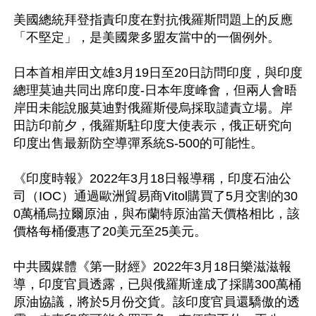
美國總統拜登指責印度在對抗俄羅斯問題上的反應
「不堅定」，是美國衆多盟友當中的一個例外。 

日本首相岸田文雄3月19日至20日訪問印度，與印度
總理莫迪共同出席印度-日本年度峰會，但兩人會晤
岸田未能說服莫迪對俄羅斯侵烏採取譴責立場。岸
田訪印前夕，俄羅斯駐印度大使表示，俄正研究向
印度出售最新防空導彈系統S-500的可能性。

《印度時報》2022年3月18日報導稱，印度石油公
司（IOC）通過歐洲貿易商Vitol購買了5月交割的30
0萬桶烏拉爾原油，與布蘭特原油當天價格相比，該
價格每桶優惠了20美元至25美元。

中共國媒體《第一財經》2022年3月18日樂滋滋報
導，印度官員透露，已與俄羅斯達成了採購300萬桶
原油協議，將於5月份交貨。該印度官員還驕傲的透