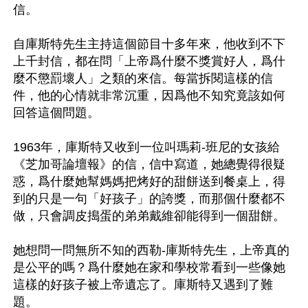
信。

自庫斯特先生主持這個節目十多年來，他收到不下
上千封信，都在問「上帝爲什麼不獎賞好人，爲什
麼不懲罰壞人」之類的來信。每當拆閱這樣的信
件，他的心情就非常沉重，因爲他不知究竟該如何
回答這個問題。

1963年，庫斯特又收到一位叫瑪莉-班尼的女孩給
《芝加哥論壇報》的信，信中寫道，她總覺得很疑
惑，爲什麼她幫媽媽把烤好的甜餅送到餐桌上，得
到的只是一句「好孩子」的誇獎，而那個什麼都不
做，只會調皮搗蛋的弟弟戴維卻能得到一個甜餅。

她想問一問無所不知的西勒-庫斯特先生，上帝真的
是公平的嗎？爲什麼她在家和學校常看到一些像她
這樣的好孩子被上帝遺忘了。庫斯特又遇到了難
題。
