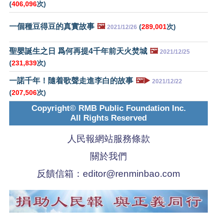
(
406,096
次)
一個種豆得豆的真實故事
🖼️
(
289,001
次)
2021/12/26
聖嬰誕生之日 爲何再提4千年前天火焚城
🖼️
2021/12/25
(
231,839
次)
一諾千年！隨着歌聲走進李白的故事
🖼️▶️
2021/12/22
(
207,506
次)
Copyright© RMB Public Foundation Inc.
All Rights Reserved
人民報網站服務條款
關於我們
反饋信箱：
editor@renminbao.com