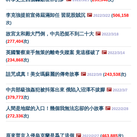
李克強提前宣佈屆滿卸任 習屁股賊沉
🖼️
(
506,158
2022/3/22
次)
故宮太和殿大門倒，中共恐挺不到二十大
🖼️
2022/3/18
(
277,404
次)
英國警察束手無策的離奇失蹤案 竟這樣破了
🖼️
2022/3/14
(
234,868
次)
詛咒成真！美女瑪蘇麗的傳奇故事
🖼️
(
243,538
次)
2022/3/9
中共部級強姦犯被抖落出來 俄陷入沼澤不拔腳
🖼️
2022/3/7
(
379,773
次)
人間是地獄的入口！幾個我無法忘卻的小故事
🖼️
2022/2/28
(
272,336
次)
原來普京入侵烏克蘭是爲了這個
🖼️
(
463,885
次)
2022/2/27