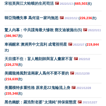
宋祖英與江大蛤蟆的生死苟活
🖼️
(
665,503
次)
2022/1/13
韓亞飛機失事 爲何這一家均無恙
🖼️
(
226,236
次)
2022/1/12
驚人內幕：中共諜海最大慘敗 鄧文迪被拋出(5)
🖼️
2022/1/11
(
386,967
次)
車禍醒來 澳洲男中文流利 成電視明星
🖼️
(
219,844
2022/1/7
次)
天目擋不住：盲人雕刻師與盲人畫家不盲
🖼️
2022/1/2
(
226,278
次)
美國龍捲風對這兩家人爲何不要不要的
🖼️
2021/12/30
(
216,639
次)
美麗模特多重性格 原來是22鬼輪流上身
🖼️
2021/12/28
(
235,348
次)
黑色幽默：羅浩對老婆"太清純"持保留態度
🖼️
2021/12/27