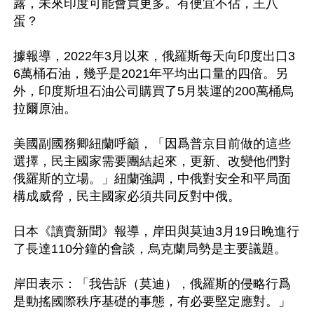
露，未來印度可能會買更多。有便宜不佔，王八
蛋？

據報導，2022年3月以來，俄羅斯每天向印度出口3
6萬桶石油，幾乎是2021年平均出口量的四倍。另
外，印度斯坦石油公司購買了5月裝運的200萬桶烏
拉爾原油。

美國副國務卿紐蘭呼籲，「因爲普京目前做的這些
選擇，民主國家需要團結起來，更新、改變他們對
俄羅斯的立場。」紐蘭強調，中俄對安全和平局面
構成威脅，民主國家必須共同反對中俄。

日本《讀賣新聞》報導，岸田與莫迪3月19日晚進行
了長達110分鐘的會談，烏克蘭局勢是主要議題。

岸田表示：「我告訴（莫迪），俄羅斯的侵略行爲
是動搖國際秩序基礎的事態，有必要堅定應對。」
