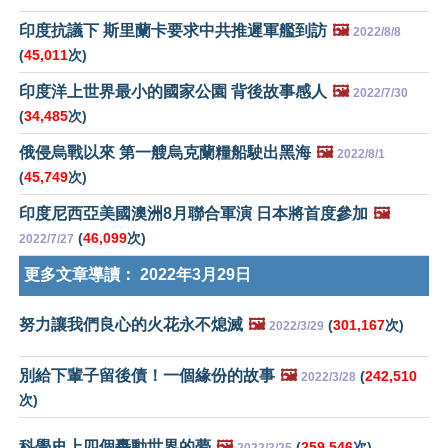
印度抗議下 斯里蘭卡要求中共推遲軍艦到訪
🖼️
2022/8/8
(
45,011
次)
印度洋上世界最小的國家公園 背後故事感人
🖼️
2022/7/30
(
34,485
次)
俄侵烏戰以來 第一艘烏克蘭糧船駛出黑海
🖼️
2022/8/1
(
45,749
次)
印度尼西亞美國澳洲8月聯合軍演 日本將首度參加
🖼️
(
46,099
次)
2022/7/27
更多文章導讀：
2022年3月29日
努力讓我們良心的火花永不熄滅
🖼️
(
301,167
次)
2022/3/29
別給下輩子留後債！一個緣份的故事
🖼️
(
242,510
2022/3/28
次)
科學史上四個轟動世界的夢
🖼️
(
259,546
次)
2022/3/25