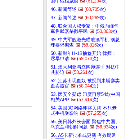
的中俄核威胁
🖼️
(
61,234
次)
46. 新闻简述
🖼️
(
60,795
次)
47. 新闻简述
🖼️
(
60,269
次)
48. 联合国人权专家：中俄向缅甸
军售武器杀戮平民
🖼️
(
59,863
次)
49. 中共军舰激光瞄准澳军机 澳总
理要求彻查
🖼️
(
59,816
次)
50. 新财年H-1B抽签开始 律师：
尽早申请
🖼️
(
59,073
次)
51. 澳大利亚与立陶宛连手 对抗中
共胁迫
🖼️
(
58,261
次)
52. 江苏出现血奴 被拐到柬埔寨卖
血卖器官
🖼️
(
58,044
次)
53. 因安全疑虑 印度再禁54款中国
相关APP
🖼️
(
57,919
次)
54. 美国3G网络即将关闭 不只老
式手机受影响
🖼️
(
57,255
次)
55. 美日韩外长会面 聚焦中共国、
乌克兰和朝鲜问题
🖼️
(
56,934
次)
56. A5卡新批准或更新 有效期延