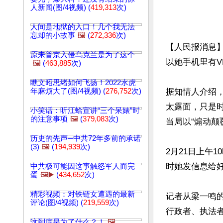
人新闻(图/4视频) (
419,313
次)
人间是地狱的入口！几个我无法
忘却的小故事
🖼️
(
272,336
次)
【人民报消息】
原来普京入侵乌克兰是为了这个
以她手机里有V
🖼️
(
463,885
次)
瞧文昭思绪如何飞扬！2022水虎
年麻烦大了(图/4视频) (
276,752
次)
据知情人介绍
太露面，只是
小笑话：听江蛤宣讲“三个呆婊”时
的注意事项
🖼️
(
379,083
次)
当局以“煽动颠
历史的先声─中共72年多前的承诺
(3)
🖼️
(
194,939
次)
2月21日上午
时她发信息给好
中共极可能因这事触怒军人而完
蛋
🖼️▶️
(
434,652
次)
精彩视频：对铁链女遭遇的最新
记者从梁一鸣
评论(图/4视频) (
219,559
次)
行政者、执法者
这到底是为了什么？！
🖼️