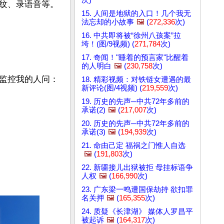
纹、录语音等。
15. 人间是地狱的入口！几个我无
法忘却的小故事
🖼️
(
272,336
次)
16. 中共即将被“徐州八孩案”拉
垮！(图/9视频) (
271,784
次)
17. 奇闻！"睡着的预言家"比醒着
的人明白
🖼️
(
230,758
次)
监控我的人问：
18. 精彩视频：对铁链女遭遇的最
新评论(图/4视频) (
219,559
次)
19. 历史的先声─中共72年多前的
承诺(2)
🖼️
(
217,007
次)
20. 历史的先声─中共72年多前的
承诺(3)
🖼️
(
194,939
次)
21. 命由己定 福祸之门惟人自选
🖼️
(
191,803
次)
22. 新疆接儿出狱被拒 母挂标语争
人权
🖼️
(
166,990
次)
23. 广东梁一鸣遭国保劫持 欲扣罪
名关押
🖼️
(
165,355
次)
24. 质疑《长津湖》 媒体人罗昌平
被起诉
🖼️
(
164,317
次)