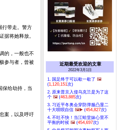
强行带走。警方
证据将她释放。

调的，一般也不
极参与者，曾被
近期最受欢迎的文章
2022年3月1日
1. 国足终于可以歇一歇了
🖼️
(
1,120,151
次)
国保给劫持，当
2. 原来普京入侵乌克兰是为了这
个
🖼️
(
463,885
次)
3. 习近平冬奥会穿防弹服凸显二
十大呗呗自信
🖼️▶️
(
454,827
次)
忠案，以及呼吁
4. 不吐不快！当江蛤堂妹心里不
平衡的时候
🖼️
(
454,697
次)