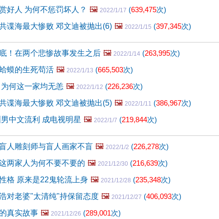
赏好人 为何不惩罚坏人？
🖼️
(
639,475
次)
2022/1/17
共谍海最大惨败 邓文迪被抛出(6)
🖼️
(
397,345
次)
2022/1/15
底！在两个悲惨故事发生之后
🖼️
(
263,995
次)
2022/1/14
蛤蟆的生死苟活
🖼️
(
665,503
次)
2022/1/13
 为何这一家均无恙
🖼️
(
226,236
次)
2022/1/12
共谍海最大惨败 邓文迪被抛出(5)
🖼️
(
386,967
次)
2022/1/11
洲男中文流利 成电视明星
🖼️
(
219,844
次)
2022/1/7
盲人雕刻师与盲人画家不盲
🖼️
(
226,278
次)
2022/1/2
这两家人为何不要不要的
🖼️
(
216,639
次)
2021/12/30
性格 原来是22鬼轮流上身
🖼️
(
235,348
次)
2021/12/28
浩对老婆"太清纯"持保留态度
🖼️
(
406,093
次)
2021/12/27
的真实故事
🖼️
(
289,001
次)
2021/12/26