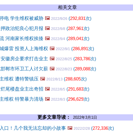
相关文章
停电 学生维权被威胁
🖼️
(
292,831
次)
2022/9/26
在押政治犯良心犯月报
🖼️
(
287,961
次)
2022/9/8
流 河南家长维权挨揍
🖼️
(
289,041
次)
2022/9/4
城爆雷 投资人上海维权
🖼️
(
286,891
次)
2022/9/1
 安徽房企要求打击业主
🖼️
(
283,786
次)
2022/8/25
北邯郸市环卫工人讨欠薪
🖼️
(
289,088
次)
2022/8/23
主维权 遭特警镇压
🖼️
(
288,605
次)
2022/8/13
南烂尾楼盘业主出奇招
🖼️
(
291,683
次)
2022/8/5
主维权 特警暴力清场
🖼️
(
296,629
次)
2022/8/3
更多文章导读：
2022年3月1日
入口！几个我无法忘却的小故事
🖼️
(
272,336
次)
2022/2/28