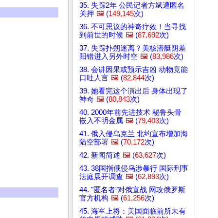
35. 失踪2年 公民记者方斌遭匿名
关押
🖼️
(
149,145
次)
36. 不可思议的神奇疗效！当寻找
到前世的时候
🖼️
(
87,692
次)
37. 失踪扑朔迷离？美核潜艇阴差
阳错进入另外时空
🖼️
(
83,986
次)
38. 会讲因果或预示吉凶 动物竟能
口吐人言
🖼️
(
82,844
次)
39. 她看完这个演出后 身体出现了
神奇
🖼️
(
80,843
次)
40. 2000年前先进技术 秘鲁头骨
嵌入不明金属
🖼️
(
79,403
次)
41. 俄入侵乌克兰 北约宣布增加海
陆空部署
🖼️
(
70,172
次)
42. 新闻简述
🖼️
(
63,627
次)
43. 38国指俄侵乌涉暴行 国际刑事
法庭展开调查
🖼️
(
62,893
次)
44. "匿名者"对俄宣战 网攻俄罗斯
官方机构
🖼️
(
61,256
次)
45. 海军上将：美国面临前所未有