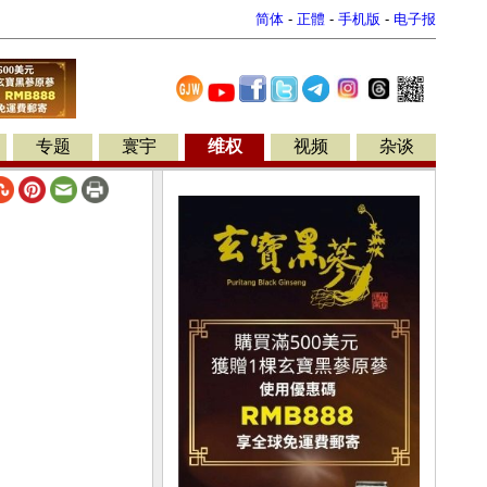
简体
-
正體
-
手机版
-
电子报
专题
寰宇
维权
视频
杂谈