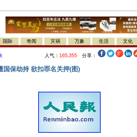
国际
奇闻
灾祸
万象
生活
文化
人气：
165,355
分享：
表
国保劫持 欲扣罪名关押(图)