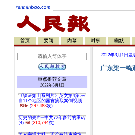
首页
要闻
内幕
时事
幽默
2022年3月1日
发
广东梁一鸣遭
重点推荐文章
2022年3月1日
《铁证如山系列片》英文第4集:来
自11个地区的器官摘取案例视频
🖼️▶️
(
297,483
次)
历史的先声─中共72年多前的承诺
(4)
🖼️
(
210,744
次)
姜光宇爆大料：还没有结束的惊