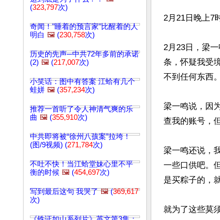
(
323,797
次)
2月21日晚上
奇闻！"睡着的预言家"比醒着的人
明白
🖼️
(
230,758
次)
2月23日，梁
历史的先声─中共72年多前的承诺
条，怀疑我受
(2)
🖼️
(
217,007
次)
不到任何东西。
小笑话：图中有答案 江蛤有几个
蛙姘
🖼️
(
357,234
次)
梁一鸣说，因
推荐一首听了令人神清气爽的乐
曲
🖼️
(
355,910
次)
查我的账号，但
中共即将被“徐州八孩案”拉垮！
(图/9视频) (
271,784
次)
梁一鸣还说，
不吐不快！当江蛤堂妹心里不平
一些口供吧。
衡的时候
🖼️
(
454,697
次)
是买粽子的，就
写到最后这句 我哭了
🖼️
(
369,617
次)
就为了这些莫
《铁证如山系列片》英文第3集：