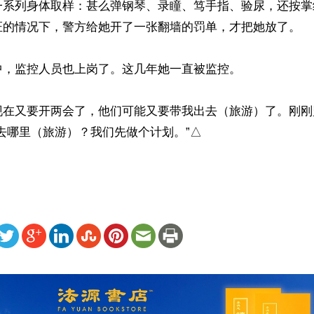
一系列身体取样：甚么弹钢琴、录瞳、笃手指、验尿，还按掌
证的情况下，警方给她开了一张翻墙的罚单，才把她放了。

，监控人员也上岗了。这几年她一直被监控。

现在又要开两会了，他们可能又要带我出去（旅游）了。刚刚
去哪里（旅游）？我们先做个计划。”△
ww.renminbao.com/rmb/articles/2022/3/1/73981.html