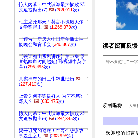
惊人内幕：中共谍海最大惨败 邓
文迪被抛出(7)
🖼️
(
389,011
次)
毛主席死那天！莫言不愧诺贝尔
文学奖得主
🖼️
(
1,269,379
次)
【预告】新唐人中国新年播出神
韵晚会和音乐会 (
346,367
次)
读者留言反馈
【铁证如山系列讲座】第17集 器
官热缺血时间超短(图/视频中英字
幕) (
295,495
次)
真实神奇的田三牛转世经历
🖼️
(
227,410
次)
上帝为何不奖赏好人 为何不惩罚
坏人？
🖼️
(
639,475
次)
读者暱称:
惊人内幕：中共谍海最大惨败 邓
文迪被抛出(6)
🖼️
(
397,345
次)
揭开诅咒的谜底！在两个悲惨故
欢迎您的留言
事发生之后
🖼️
(
263,995
次)