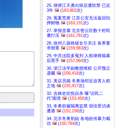
25. 律师江天勇出狱后遭软禁 已近
3年
🖼️
(
163,802
次)
26. 冤案荒唐 江苏公安无法返回扣
押财物
🖼️
(
163,191
次)
27. 举报贪腐 北京密云区数十村民
遭打压
🖼️
(
161,781
次)
28. 徐州八孩铁链女引关注 各界要
求彻查
🖼️
(
159,983
次)
29. 中共法院多冤判 人权律师揭幕
后黑手
🖼️
(
157,064
次)
30. 浙江法学副教授维权 公开预立
遗嘱
🖼️
(
156,418
次)
31. 美议员揭 冬奥场邻近迫害人权
之地
🖼️
(
155,917
次)
32. 吉林史欣悦自杀 曝"访民二
代"困境
🖼️
(
153,450
次)
33. 冬奥前被隔离监禁 胡佳受访谈
遭遇
🖼️
(
152,158
次)
34. 北京冬奥初始 各地纷传暴力截
访
🖼️
(
150,784
次)