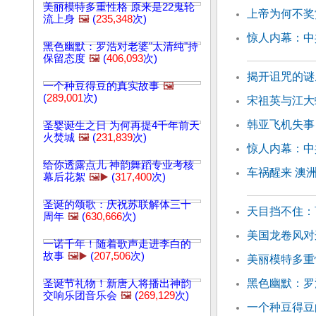
美丽模特多重性格 原来是22鬼轮
上帝为何不奖
流上身
🖼️
(
235,348
次)
惊人内幕：中
黑色幽默：罗浩对老婆"太清纯"持
保留态度
🖼️
(
406,093
次)
揭开诅咒的谜
一个种豆得豆的真实故事
🖼️
(
289,001
次)
宋祖英与江大
韩亚飞机失事
圣婴诞生之日 为何再提4千年前天
火焚城
🖼️
(
231,839
次)
惊人内幕：中
给你透露点儿 神韵舞蹈专业考核
车祸醒来 澳
幕后花絮
🖼️▶️
(
317,400
次)
圣诞的颂歌：庆祝苏联解体三十
天目挡不住：
周年
🖼️
(
630,666
次)
美国龙卷风对
一诺千年！随着歌声走进李白的
故事
🖼️▶️
(
207,506
次)
美丽模特多重
黑色幽默：罗
圣诞节礼物！新唐人将播出神韵
交响乐团音乐会
🖼️
(
269,129
次)
一个种豆得豆