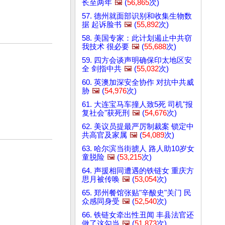
长至两年
🖼️
(
56,865
次)
57. 德州就面部识别和收集生物数
据 起诉脸书
🖼️
(
55,892
次)
58. 美国专家：此计划遏止中共窃
我技术 很必要
🖼️
(
55,688
次)
59. 四方会谈声明确保印太地区安
全 剑指中共
🖼️
(
55,032
次)
60. 英澳加深安全协作 对抗中共威
胁
🖼️
(
54,976
次)
61. 大连宝马车撞人致5死 司机"报
复社会"获死刑
🖼️
(
54,676
次)
62. 美议员提最严厉制裁案 锁定中
共高官及家属
🖼️
(
54,089
次)
63. 哈尔滨当街掳人 路人助10岁女
童脱险
🖼️
(
53,215
次)
64. 声援相同遭遇的铁链女 重庆方
思月被传唤
🖼️
(
53,054
次)
65. 郑州餐馆张贴"辛酸史"关门 民
众感同身受
🖼️
(
52,540
次)
66. 铁链女牵出性丑闻 丰县法官还
做了这勾当
🖼️
(
51,873
次)