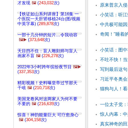
才发现
🖼️
(
243,032
次)
原来普京入侵
【铁证如山系列讲座】第16集 一
小笑话：听江
个医院一天肝肾移植24台(图/视频
中英字幕) (
289,878
次)
中共极可能因
奇闻！"睡着
一部十几分钟的短片…令我动容
🖼️▶️
(
373,648
次)
小笑话：图中
天目挡不住：盲人雕刻师与盲人
画家不盲
🖼️
(
226,278
次)
不吐不快！当
2022年3小时跨年缤纷夜节目
🖼️▶️
写到最后这句
(
337,353
次)
习近平冬奥会
精彩视频！史料曝皇帝过节那天
干啥
🖼️
(
210,718
次)
猫狗与人！看
美国龙卷风对这两家人为何不要
不要的
🖼️
(
216,639
次)
一位太子党：
惊人内幕：中
惊喜！神韵能量巨大 可疗愈身心
🖼️
(
304,158
次)
真实神奇的田