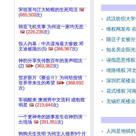
宋祖英与江大蛤蟆的生死苟活
🖼️
(
665,503
次)
武汉纺织大学
韩亚飞机失事 为何这一家均无恙
维权网发布 
🖼️
(
226,236
次)
随迁子女被分
惊人内幕：中共谍海最大惨败 邓
文迪被抛出(5)
🖼️
(
386,967
次)
知名房企阳光
诬指恶意维权
神韵分享失传数百年的美声唱法
(2)
🖼️▶️
(
363,362
次)
堵路维权 河
贺岁新片《聚会Ⅱ》为何给疫情
深圳烂尾楼业
世界带来生的希望
🖼️▶️
(
368,692
次)
花式维权 河
车祸醒来 澳洲男中文流利 成电视
无锡烂尾楼业
明星
🖼️
(
219,844
次)
一个更神奇的故事发生在神韵演
出现场
🖼️
(
391,951
次)
人间是地狱的
狗狗天生失明 为何主人领养9个月