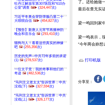
了。还给她做
牡丹江解放军第307医院和“610办
公室”调查
🖼️▶️
(
324,447
次)
最后在查无实
习近平冬奥会穿防弹服凸显二十
大呗呗自信
🖼️▶️
(
454,827
次)
梁一鸣回到家中
【预告】新唐人元宵节再播神韵
晚会和音乐会
🖼️
(
293,410
次)
梁一鸣表示，
猫狗与人！看看这些真实的神缘
“今年两会妳想
吧
🖼️
(
255,356
次)
文章网址: http://w
历史的先声─中共72年多前的承诺
打印机版
(1)
🖼️
(
278,537
次)
一位太子党：我的奇事和他们的
奇迹
🖼️
(
482,536
次)
分享至：
“马列主义老太太”告诉世界：中共
没戏(下)
🖼️▶️
(
327,594
次)
“马列主义老太太”告诉世界：中共
没戏(上)
🖼️▶️
(
326,177
次)