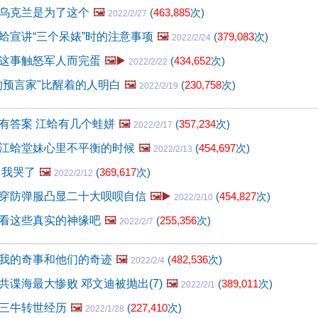
乌克兰是为了这个
🖼️
(
463,885
次)
2022/2/27
蛤宣讲“三个呆婊”时的注意事项
🖼️
(
379,083
次)
2022/2/24
这事触怒军人而完蛋
🖼️▶️
(
434,652
次)
2022/2/22
的预言家"比醒着的人明白
🖼️
(
230,758
次)
2022/2/19
有答案 江蛤有几个蛙姘
🖼️
(
357,234
次)
2022/2/17
江蛤堂妹心里不平衡的时候
🖼️
(
454,697
次)
2022/2/13
 我哭了
🖼️
(
369,617
次)
2022/2/12
穿防弹服凸显二十大呗呗自信
🖼️▶️
(
454,827
次)
2022/2/10
看这些真实的神缘吧
🖼️
(
255,356
次)
2022/2/7
我的奇事和他们的奇迹
🖼️
(
482,536
次)
2022/2/4
共谍海最大惨败 邓文迪被抛出(7)
🖼️
(
389,011
次)
2022/2/1
三牛转世经历
🖼️
(
227,410
次)
2022/1/28