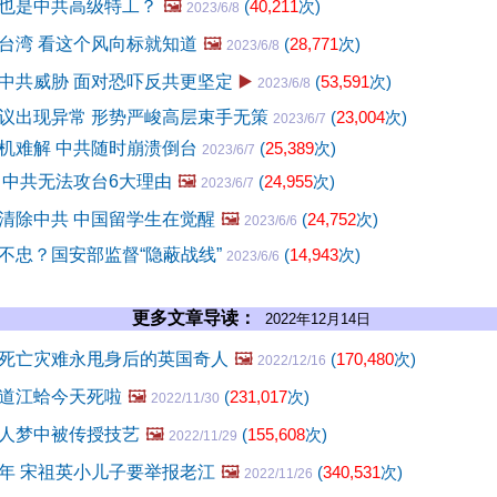
也是中共高级特工？
🖼️
(
40,211
次)
2023/6/8
台湾 看这个风向标就知道
🖼️
(
28,771
次)
2023/6/8
中共威胁 面对恐吓反共更坚定
▶️
(
53,591
次)
2023/6/8
议出现异常 形势严峻高层束手无策
(
23,004
次)
2023/6/7
机难解 中共随时崩溃倒台
(
25,389
次)
2023/6/7
 中共无法攻台6大理由
🖼️
(
24,955
次)
2023/6/7
清除中共 中国留学生在觉醒
🖼️
(
24,752
次)
2023/6/6
不忠？国安部监督“隐蔽战线”
(
14,943
次)
2023/6/6
更多文章导读：
2022年12月14日
死亡灾难永甩身后的英国奇人
🖼️
(
170,480
次)
2022/12/16
道江蛤今天死啦
🖼️
(
231,017
次)
2022/11/30
人梦中被传授技艺
🖼️
(
155,608
次)
2022/11/29
年 宋祖英小儿子要举报老江
🖼️
(
340,531
次)
2022/11/26