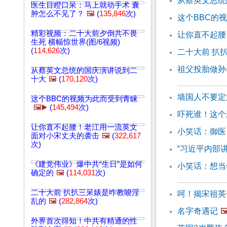
从蔡英文总统
医生目瞪口呆：马上就动手术 囊
肿怎么不见了？
🖼️
(
135,846
次)
这个BBC的
精彩视频：二十大前夕倒共不畏
让你直不起腰
生死 横幅惊世界(图/6视频)
(
114,626
次)
二十大前 扒
祖父投胎做孙
从蔡英文总统的国庆演讲说到二
十大
🖼️
(
170,120
次)
墙国人不要定
这个BBC的视频为此而受到青睐
🖼️▶️
(
145,494
次)
吓死谁！这个
让你直不起腰！老江用一流英文
小笑话：御医
面对小宋丈夫的袭击
🖼️
(
322,617
次)
“习近平内部讲
《建党伟业》爆中共“生日”是如何
小笑话：想当
确定的
🖼️
(
114,031
次)
二十大前 扒扒三呆婊是咋教唆淫
呵！揭宋祖英
乱的
🖼️
(
282,864
次)
名字奇遇记
🖼
外界首次得知！中共有精通的性