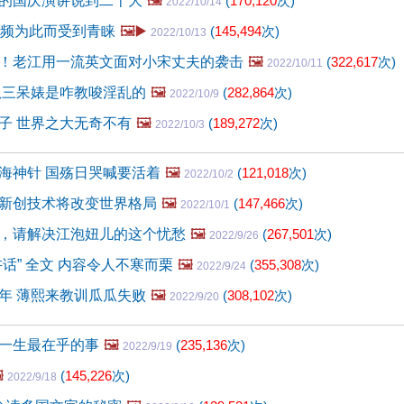
的国庆演讲说到二十大
🖼️
(
170,120
次)
2022/10/14
视频为此而受到青睐
🖼️▶️
(
145,494
次)
2022/10/13
！老江用一流英文面对小宋丈夫的袭击
🖼️
(
322,617
次)
2022/10/11
扒三呆婊是咋教唆淫乱的
🖼️
(
282,864
次)
2022/10/9
子 世界之大无奇不有
🖼️
(
189,272
次)
2022/10/3
海神针 国殇日哭喊要活着
🖼️
(
121,018
次)
2022/10/2
新创技术将改变世界格局
🖼️
(
147,466
次)
2022/10/1
，请解决江泡妞儿的这个忧愁
🖼️
(
267,501
次)
2022/9/26
话” 全文 内容令人不寒而栗
🖼️
(
355,308
次)
2022/9/24
年 薄熙来教训瓜瓜失败
🖼️
(
308,102
次)
2022/9/20
一生最在乎的事
🖼️
(
235,136
次)
2022/9/19
️
(
145,226
次)
2022/9/18