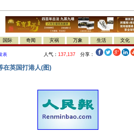
国际
奇闻
灾祸
万象
生活
文化
人气：
137,137
分享：
发表
在英国打港人(图)