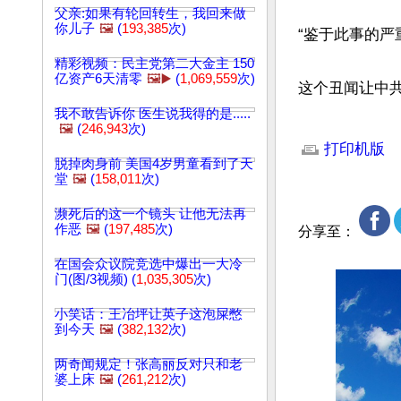
父亲:如果有轮回转生，我回来做
你儿子
🖼️
(
193,385
次)
“鉴于此事的严
精彩视频：民主党第二大金主 150
亿资产6天清零
🖼️▶️
(
1,069,559
次)
这个丑闻让中
我不敢告诉你 医生说我得的是.....
文章网址: http://w
🖼️
(
246,943
次)
打印机版
脱掉肉身前 美国4岁男童看到了天
堂
🖼️
(
158,011
次)
濒死后的这一个镜头 让他无法再
作恶
🖼️
(
197,485
次)
分享至：
在国会众议院竞选中爆出一大冷
门(图/3视频) (
1,035,305
次)
小笑话：王冶坪让英子这泡屎憋
到今天
🖼️
(
382,132
次)
两奇闻规定！张高丽反对只和老
婆上床
🖼️
(
261,212
次)