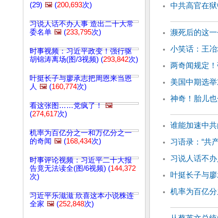
(29)
🖼️
(
200,693
次)
中共高官在狱
习说人话不办人事 造出二十大常
委名单
🖼️
(
233,795
次)
濒死后的这一
小笑话：王冶
时事视频：习近平政变！强行驱
胡锦涛离场(图/3视频) (
293,842
次)
两奇闻规定！
叶挺长子与廖承志把周恩来当恩
美国中期选举
人
🖼️
(
160,774
次)
神奇！胎儿也
看这张图……党疯了！
🖼️
(
274,617
次)
谁能加速中共
机率为百亿分之一和万亿分之一
的奇闻
🖼️
(
168,434
次)
习语录：“共
习说人话不办
时事评论视频：习近平二十大报
告竟无法读全(图/6视频) (
144,372
叶挺长子与廖
次)
机率为百亿分
习近平乐滋滋 欣喜这本小说株连
全家
🖼️
(
252,848
次)