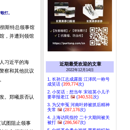
行殴打。
曼彻斯特总领事馆
馆，并遭到领馆
人习近平的海
近期最受欢迎的文章
2022年12月14日
警察和其他抗议
1. 长孙江志成露面 江泽民一称号


成笑话 (
399,774
次)
2. 小笑话：想当年 宋祖英小儿子
发。郑曦原否认
要举报老江
🖼️
(
340,531
次)
3. 为父申冤 河南叶婷被抓后精神
失常
🖼️
(
287,176
次)
4. 上海访民指控 二十大期间被关
被打
🖼️
(
286,567
次)
直试图阻止领事