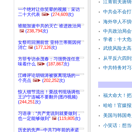
江青前夫唐纳
一个绝对让你笑晕的视频：采访
中共会不会打
二十大代表
🖼️▶️
(
274,609
次)
海外华人不惧
谁能加速中共的灭亡 谁进政治局
🖼️
(
238,794
次)
中共政治局会
学者：十大危
女祭司回溯前世 亚特兰蒂斯因何
消亡
🖼️
(
177,126
次)
武统风险太高
从平反六四到
方菲专访余茂春：习强势连任意
味着什么
🖼️▶️
(
187,867
次)
中共特务对习
江峰评论胡锦涛被驱离现场的一
个亮点
🖼️▶️
(
202,252
次)
惊人细节流出！栗战书现场调包
福大命大！把
王沪宁连喊不要翻开(图/9视频)
(
244,251
次)
哈哈！官媒报
习语录：“共产党说到就要做到，
美国与韩国奇
也一定能够做到”
🖼️
(
119,805
次)
小笑话：想当
历史的先声─中共73年前的承诺