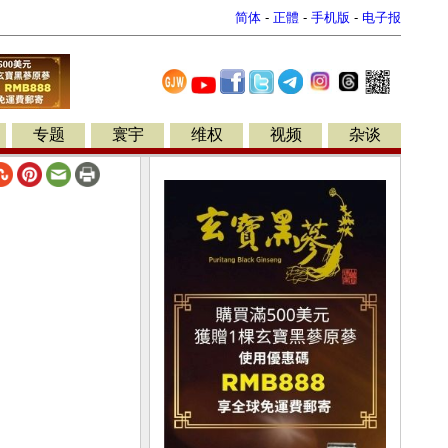
简体
-
正體
-
手机版
-
电子报
专题
寰宇
维权
视频
杂谈