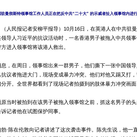
国驻曼彻斯特领事馆工作人员正在把反中共“二十大” 的示威者扯入领事馆内进
（人民报记者安柳平报导）10月16日，在英港人在中共驻
共领导人习近平的抗议活动时，一名香港男子被拖入中共领事
方进入领事馆将该港人救出。

消息，在周日，领事馆出来一群男子，他们撕下一张中国领导
名抗议者拖进大门，现场变成暴力冲突。他们对他又踢又打，
们分开。全世界都看到了现场记者拍摄到的肢体暴力冲突画面。
曦原当时被拍到在该男子被拖入领事馆之前，抓这名男子的头
诉记者他在试图保护同事。

鲍勃·陈在伦敦向记者讲述了这次袭击事件。陈先生说，他一