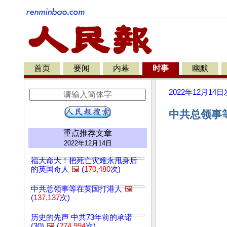
首页
要闻
内幕
时事
幽默
2022年12月14日
中共总领事等
重点推荐文章
2022年12月14日
福大命大！把死亡灾难永甩身后
的英国奇人
🖼️
(
170,480
次)
中共总领事等在英国打港人
🖼️
(
137,137
次)
历史的先声 中共73年前的承诺
(30)
🖼️
(
274,994
次)