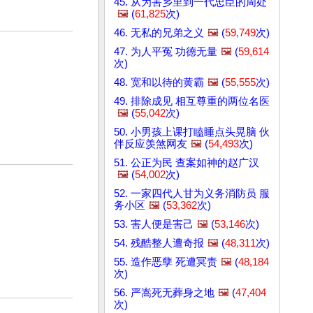
45. 从为害乡里到一代忠臣的周处
🖼️
(
61,825
次)
46. 无私的兄弟之义
🖼️
(
59,749
次)
47. 为人平冤 功德无量
🖼️
(
59,614
次)
48. 宽和以待的黄霸
🖼️
(
55,555
次)
49. 排除成见 相互尊重的两位名医
🖼️
(
55,042
次)
50. 小男孩上课打瞌睡点头晃脑 伙
伴反应羡煞网友
🖼️
(
54,493
次)
51. 公正为民 查案如神的赵广汉
🖼️
(
54,002
次)
52. 一家四代人甘为义务消防员 服
务小区
🖼️
(
53,362
次)
53. 害人便是害己
🖼️
(
53,146
次)
54. 残酷整人遭奇报
🖼️
(
48,311
次)
55. 造作恶孽 死遭冥责
🖼️
(
48,184
次)
56. 严嵩死无葬身之地
🖼️
(
47,404
次)