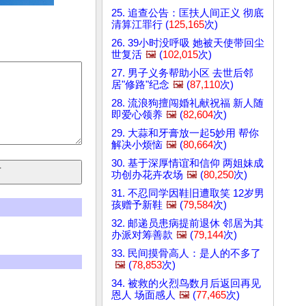
25. 追查公告：匡扶人间正义 彻底
清算江罪行 (
125,165
次)
26. 39小时没呼吸 她被天使带回尘
世复活
🖼️
(
102,015
次)
27. 男子义务帮助小区 去世后邻
居"修路"纪念
🖼️
(
87,110
次)
28. 流浪狗擅闯婚礼献祝福 新人随
即爱心领养
🖼️
(
82,604
次)
29. 大蒜和牙膏放一起5妙用 帮你
解决小烦恼
🖼️
(
80,664
次)
30. 基于深厚情谊和信仰 两姐妹成
功创办花卉农场
🖼️
(
80,250
次)
31. 不忍同学因鞋旧遭取笑 12岁男
孩赠予新鞋
🖼️
(
79,584
次)
32. 邮递员患病提前退休 邻居为其
办派对筹善款
🖼️
(
79,144
次)
33. 民间摸骨高人：是人的不多了
🖼️
(
78,853
次)
34. 被救的火烈鸟数月后返回再见
恩人 场面感人
🖼️
(
77,465
次)