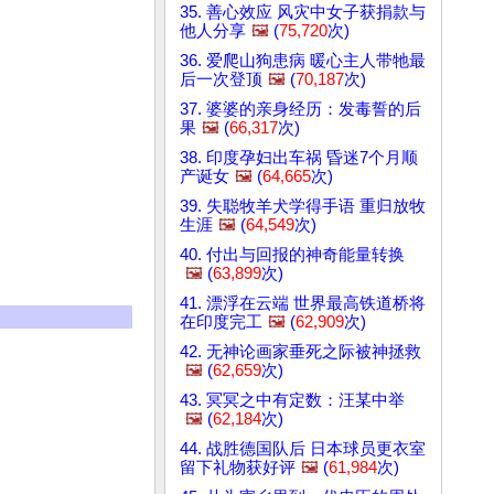
35. 善心效应 风灾中女子获捐款与
他人分享
🖼️
(
75,720
次)
36. 爱爬山狗患病 暖心主人带牠最
后一次登顶
🖼️
(
70,187
次)
37. 婆婆的亲身经历：发毒誓的后
果
🖼️
(
66,317
次)
38. 印度孕妇出车祸 昏迷7个月顺
产诞女
🖼️
(
64,665
次)
39. 失聪牧羊犬学得手语 重归放牧
生涯
🖼️
(
64,549
次)
40. 付出与回报的神奇能量转换
🖼️
(
63,899
次)
41. 漂浮在云端 世界最高铁道桥将
在印度完工
🖼️
(
62,909
次)
42. 无神论画家垂死之际被神拯救
🖼️
(
62,659
次)
43. 冥冥之中有定数：汪某中举
🖼️
(
62,184
次)
44. 战胜德国队后 日本球员更衣室
留下礼物获好评
🖼️
(
61,984
次)