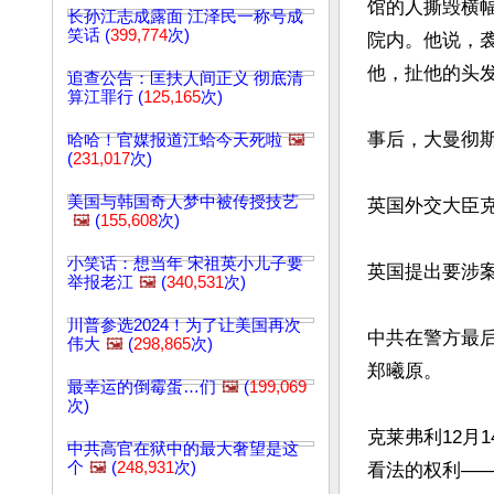
馆的人撕毁横
长孙江志成露面 江泽民一称号成
笑话 (
399,774
次)
院内。他说，
他，扯他的头发
追查公告：匡扶人间正义 彻底清
算江罪行 (
125,165
次)
事后，大曼彻斯
哈哈！官媒报道江蛤今天死啦
🖼️
(
231,017
次)
美国与韩国奇人梦中被传授技艺
英国外交大臣克
🖼️
(
155,608
次)
小笑话：想当年 宋祖英小儿子要
英国提出要涉案
举报老江
🖼️
(
340,531
次)
川普参选2024！为了让美国再次
中共在警方最
伟大
🖼️
(
298,865
次)
郑曦原。

最幸运的倒霉蛋…们
🖼️
(
199,069
次)
克莱弗利12月
中共高官在狱中的最大奢望是这
个
🖼️
(
248,931
次)
看法的权利——