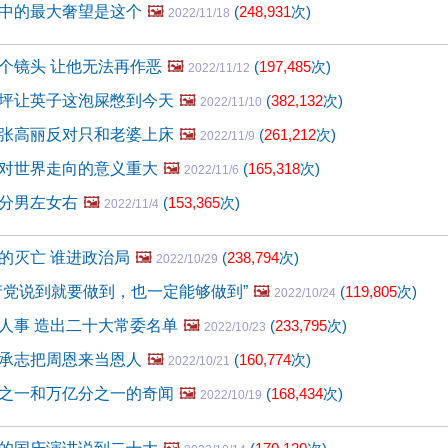
中的最大奢望是这个
🖼️
(
248,931
次)
2022/11/18
个镜头 让他无法再作恶
🖼️
(
197,485
次)
2022/11/12
坪让英子这泡屎憋到今天
🖼️
(
382,132
次)
2022/11/10
张高丽反对只和老婆上床
🖼️
(
261,212
次)
2022/11/9
对世界走向的意义重大
🖼️
(
165,318
次)
2022/11/6
分男左女右
🖼️
(
153,365
次)
2022/11/4
的灭亡 谁进政治局
🖼️
(
238,794
次)
2022/10/29
产党说到就要做到，也一定能够做到”
🖼️
(
119,805
次)
2022/10/24
人事 造出二十大常委名单
🖼️
(
233,795
次)
2022/10/23
承志把周恩来当恩人
🖼️
(
160,774
次)
2022/10/21
之一和万亿分之一的奇闻
🖼️
(
168,434
次)
2022/10/19