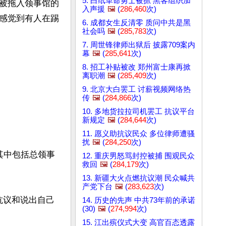
5. 白纸革命勇士被抓 黑客组织加
被拖入领事馆的
入声援
🖼️
(
286,460
次)
感觉到有人在踢
6. 成都女生反清零 质问中共是黑
社会吗
🖼️
(
285,783
次)
7. 周世锋律师出狱后 披露709案内
幕
🖼️
(
285,641
次)
8. 招工补贴被改 郑州富士康再掀
离职潮
🖼️
(
285,409
次)
9. 北京大白罢工 讨薪视频网络热
传
🖼️
(
284,866
次)
10. 多地货拉拉司机罢工 抗议平台
新规定
🖼️
(
284,644
次)
11. 愿义助抗议民众 多位律师遭骚
扰
🖼️
(
284,250
次)
其中包括总领事
12. 重庆男怒骂封控被捕 围观民众
救回
🖼️
(
284,179
次)
13. 新疆大火点燃抗议潮 民众喊共
产党下台
🖼️
(
283,623
次)
抗议和说出自己
14. 历史的先声 中共73年前的承诺
(30)
🖼️
(
274,994
次)
15. 江出殡仪式大变 高官百态透露