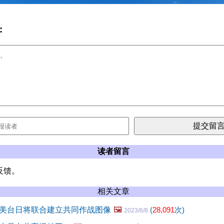
:
读者留言
反馈。
相关文章
美台日将联合建立共同作战图像
🖼️
(
28,091
次)
2023/6/8