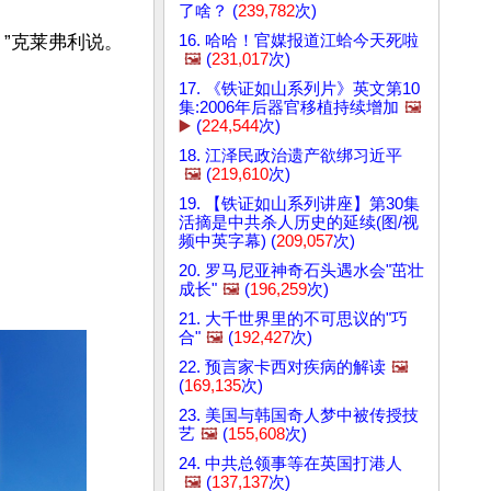
了啥？ (
239,782
次)
16. 哈哈！官媒报道江蛤今天死啦
克莱弗利说。

🖼️
(
231,017
次)
17. 《铁证如山系列片》英文第10
集:2006年后器官移植持续增加
🖼️
▶️
(
224,544
次)
18. 江泽民政治遗产欲绑习近平
🖼️
(
219,610
次)
19. 【铁证如山系列讲座】第30集
活摘是中共杀人历史的延续(图/视
频中英字幕) (
209,057
次)
20. 罗马尼亚神奇石头遇水会"茁壮
成长"
🖼️
(
196,259
次)
21. 大千世界里的不可思议的"巧
合"
🖼️
(
192,427
次)
22. 预言家卡西对疾病的解读
🖼️
(
169,135
次)
23. 美国与韩国奇人梦中被传授技
艺
🖼️
(
155,608
次)
24. 中共总领事等在英国打港人
🖼️
(
137,137
次)