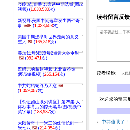
今晚8点直播 名家谈中期选举(图/2
视频) (
1,030,539
次)
读者留言反馈
新视野:美国中期选举发生两件奇
事
🖼️▶️
(
1,028,553
次)
美国中期选举对世界走向的意义
重大
🖼️
(
165,318
次)
美加11月6日凌晨2点进入冬令时
🖼️
(
992,471
次)
逗哏儿的超短视频 老北京茶馆
读者暱称:
(图/6短视频) (
265,154
次)
中共蛇始蛇终乃天意
🖼️
(
1,099,057
次)
欢迎您的留言
【铁证如山系列讲座】第29集 人
体标本背后的惊天黑幕(图/视频中
英字幕) (
188,987
次)
中共傻眼了！
大陆传奇！一米三的侏儒长到一
米七八
🖼️
(
214,354
次)