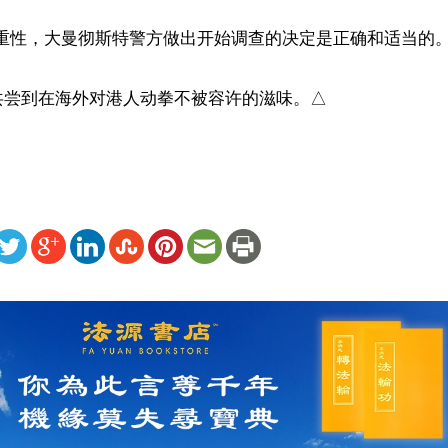
重性，大曼彻斯特警方做出开始调查的决定是正确和适当的。”
共尝到在海外对港人动拳不被容许的滋味。△
ww.renminbao.com/rmb/articles/2022/12/14/75301.html