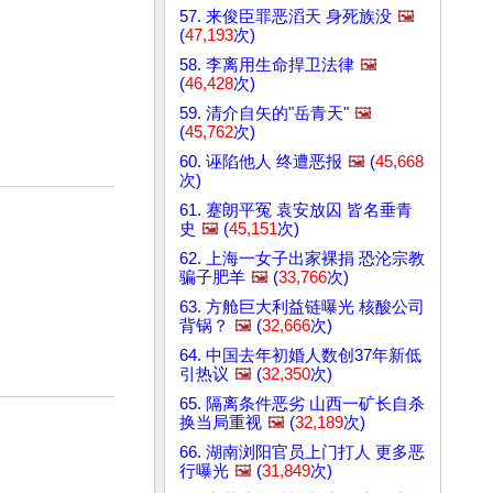
57. 来俊臣罪恶滔天 身死族没
🖼️
(
47,193
次)
58. 李离用生命捍卫法律
🖼️
(
46,428
次)
59. 清介自矢的"岳青天"
🖼️
(
45,762
次)
60. 诬陷他人 终遭恶报
🖼️
(
45,668
次)
61. 蹇朗平冤 袁安放囚 皆名垂青
史
🖼️
(
45,151
次)
62. 上海一女子出家裸捐 恐沦宗教
骗子肥羊
🖼️
(
33,766
次)
63. 方舱巨大利益链曝光 核酸公司
背锅？
🖼️
(
32,666
次)
64. 中国去年初婚人数创37年新低
引热议
🖼️
(
32,350
次)
65. 隔离条件恶劣 山西一矿长自杀
换当局重视
🖼️
(
32,189
次)
66. 湖南浏阳官员上门打人 更多恶
行曝光
🖼️
(
31,849
次)