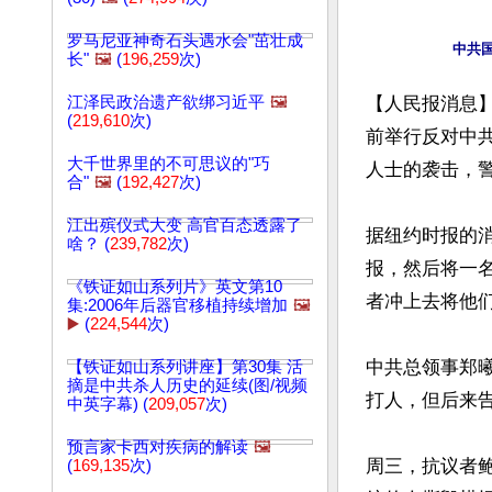
罗马尼亚神奇石头遇水会"茁壮成
中共
长"
🖼️
(
196,259
次)
江泽民政治遗产欲绑习近平
🖼️
【人民报消息】
(
219,610
次)
前举行反对中
大千世界里的不可思议的"巧
人士的袭击，警
合"
🖼️
(
192,427
次)
江出殡仪式大变 高官百态透露了
据纽约时报的
啥？ (
239,782
次)
报，然后将一
《铁证如山系列片》英文第10
者冲上去将他
集:2006年后器官移植持续增加
🖼️
▶️
(
224,544
次)
中共总领事郑
【铁证如山系列讲座】第30集 活
摘是中共杀人历史的延续(图/视频
打人，但后来告
中英字幕) (
209,057
次)
预言家卡西对疾病的解读
🖼️
周三，抗议者
(
169,135
次)