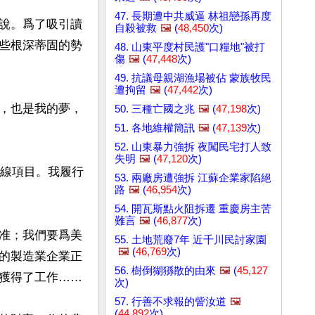
47. 長期遭中共威逼 林祖戀孫再度
說。爲了吸引讀
自殺被救
🖼️
(
48,450
次)
些根深蒂固的勢
48. 山東平度村民護"口糧地"被打
傷
🖼️
(
47,448
次)
49. 抗議母親湖漁場被佔 蒙族牧民
遭拘留
🖼️
(
47,442
次)
，也是我的夢，
50. 三種亡國之兆
🖼️
(
47,198
次)
51. 各地維權簡訊
🖼️
(
47,139
次)
52. 山東暴力強拆 夜闖民宅打人致
失明
🖼️
(
47,120
次)
管線項目。我履行
53. 兩廠房遭強拆 江蘇企業家陷絕
路
🖼️
(
46,954
次)
54. 開瓦斯點火阻拆遷 重慶房主苦
難言
🖼️
(
46,877
次)
准；我們要爲美
55. 土地荒廢7年 近千川民討家園
🖼️
(
46,769
次)
的製造業企業正
56. 樹倒猢猻散的由來
🖼️
(
45,127
獲得了工作……

次)
57. 行善不求報的訾汝道
🖼️
(
44,892
次)