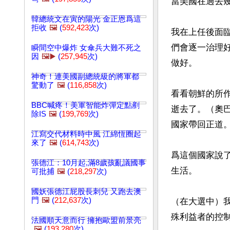
當美國在過去
韓總統文在寅的陽光 金正恩爲這
拒收
🖼️
(
592,423
次)
我在上任後面
們會逐一治理
瞬間空中爆炸 女傘兵大難不死之
因
🖼️▶️
(
257,945
次)
做好。

神奇！連美國副總統級的將軍都
驚動了
🖼️
(
116,858
次)
看看朝鮮的所作
BBC喊疼！美軍智能炸彈定點剷
逝去了。（奧
除IS
🖼️
(
199,769
次)
國家帶回正道。
江寫交代材料時中風 江綿恆圈起
來了
🖼️
(
614,743
次)
爲這個國家說
張德江：10月起,滿8歲孩亂議國事
生活。

可批捕
🖼️
(
218,297
次)
國妖張德江屁股長刺兒 又跑去澳
門
🖼️
(
212,637
次)
（在大選中）
殊利益者的控制
法國順天意而行 擁抱歐盟前景亮
🖼️
(
193,280
次)