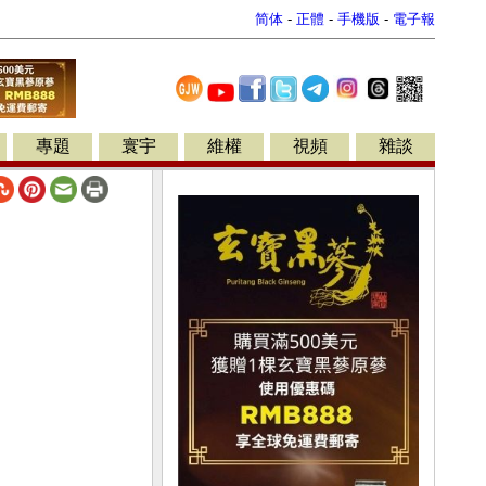
简体
-
正體
-
手機版
-
電子報
專題
寰宇
維權
視頻
雜談