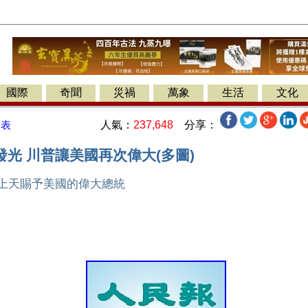
國際
奇聞
災禍
萬象
生活
文化
人氣：
237,648
分享：
發表
光 川普讓美國再次偉大(多圖)
：上天賜予美國的偉大總統