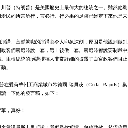
】川普（特朗普）是美國歷史上最偉大的總統之一。雖然他剛
國愛民的所言所行，言必行、行必果的足跡已經定下來他是末
的演講、宣誓就職的演講都令人印象深刻，原因是他說到做到
國政客們競選時說一套，選上後做一套。競選時都說要制裁中
易。里根總統的演講撰稿人非常詳細的披露了白宮政客們阻止
動。

普在愛荷華州工商業城市希德爾·瑞貝茨（Cedar Rapids
讀一下他的發言稿，如下：

華，真好！

國會衆議員斯卡里斯說：我們爲你祈禱，向你致敬，希望你早