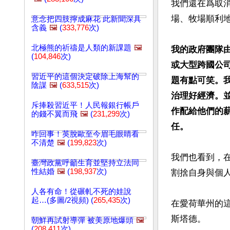
我們還在爲取
場、牧場順利地
意念把四肢擰成麻花 此新聞深具
含義
🖼️
(
333,776
次)
北極熊的祈禱是人類的新課題
🖼️
我的政府團隊
(
104,846
次)
或大型跨國公
習近平的這個決定破除上海幫的
題有點可笑。
陰謀
🖼️
(
633,515
次)
治理好經濟。
斥捧殺習近平！人民報銀行帳戶
作配給他們的
的錢不翼而飛
🖼️
(
231,299
次)
任。
咋回事！英脫歐至今眉毛眼睛看
不清楚
🖼️
(
199,823
次)
我們也看到，
臺灣政黨呼籲生育並堅持立法同
性結婚
🖼️
(
198,937
次)
割捨自身與個人
人各有命！從碾軋不死的娃說
起…(多圖/2視頻) (
265,435
次)
在愛荷華州的
斯塔德。

朝鮮再試射導彈 被美原地爆頭
🖼️
(
208,411
次)