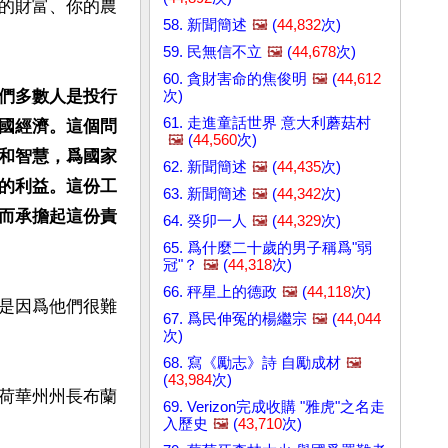
的財富、你的農
58. 新聞簡述
🖼️
(
44,832
次)
59. 民無信不立
🖼️
(
44,678
次)
60. 貪財害命的焦俊明
🖼️
(
44,612
們多數人是投行
次)
61. 走進童話世界 意大利蘑菇村
國經濟。這個問
🖼️
(
44,560
次)
和智慧，爲國家
62. 新聞簡述
🖼️
(
44,435
次)
的利益。這份工
63. 新聞簡述
🖼️
(
44,342
次)
而承擔起這份責
64. 癸卯一人
🖼️
(
44,329
次)
65. 爲什麼二十歲的男子稱爲"弱
冠"？
🖼️
(
44,318
次)
66. 秤星上的德政
🖼️
(
44,118
次)
是因爲他們很難
67. 爲民伸冤的楊繼宗
🖼️
(
44,044
次)
68. 寫《勵志》詩 自勵成材
🖼️
(
43,984
次)
荷華州州長布蘭
69. Verizon完成收購 "雅虎"之名走
入歷史
🖼️
(
43,710
次)