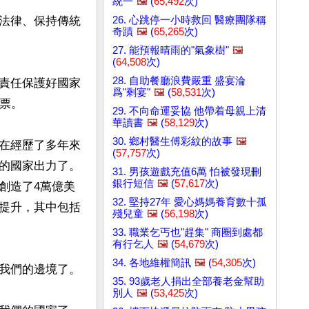
統一
🖼️
(
65,492
次)
26. 心跳停一小時救回 醫療團隊稱
法律、保持傳統
奇蹟
🖼️
(
65,265
次)
27. 能預報晴雨的"氣象樹"
🖼️
(
64,508
次)
28. 自助餐廳浪費嚴重 盛宴淪
責任保護好國家
爲"剩宴"
🖼️
(
58,531
次)
票。

29. 不向命運妥協 他帶着母親上清
華讀書
🖼️
(
58,129
次)
30. 鄉村醫生傅彩紋的故事
🖼️
在經歷了多年來
(
57,757
次)
的國家出力了。
31. 男孩遊戲充值6萬 怕被發現刪
銀行短信
🖼️
(
57,617
次)
創造了4萬億美
32. 堅持27年 愛心媽媽養育數十孤
提升，其中包括
殘兒童
🖼️
(
56,198
次)
33. 職業乞丐也"趕集" 商圈到處都
有行乞人
🖼️
(
54,679
次)
34. 各地維權簡訊
🖼️
(
54,305
次)
我們的邊境了。

35. 93歲老人捐出全部養老金幫助
別人
🖼️
(
53,425
次)