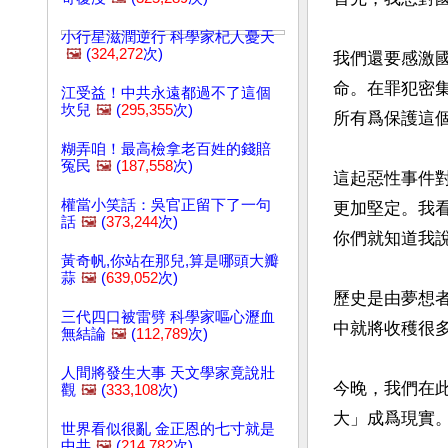
小行星滋潤逆行 科學家杞人憂天
🖼️
(
324,272
次)
我們還要感激
命。在罪犯密
江受益！中共永遠都過不了這個
坎兒
🖼️
(
295,355
次)
所有爲保護這個
糊弄咱！最高檢拿老百姓的錢賠
冤民
🖼️
(
187,558
次)
這起惡性事件
權當小笑話：吳官正留下了一句
更加堅定。我
話
🖼️
(
373,244
次)
你們就知道我說
黃奇帆,你站在那兒,算是哪頭大瓣
蒜
🖼️
(
639,052
次)
歷史是由夢想
三代四口被雷劈 科學家嘔心瀝血
中就將收穫很多
無結論
🖼️
(
112,789
次)
人間將發生大事 天文學家竟說壯
今晚，我們在
觀
🖼️
(
333,108
次)
大」成爲現實。
世界看似很亂 金正恩的七寸就是
中共
🖼️
(
214,782
次)