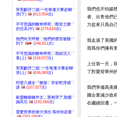
我們也不怕媒
宋美齡評二姐:一生每逢大事必糊
塗(下)
🖼️
(
613,954
次)
者、出售他們
不可思議的離奇猝死…觀音之鄉
力從來只爲自己
的悲哀(中)
🖼️
(
279,618
次)
他們向天呼救，他們的聲音被聽
我走過了美國
到了
🖼️▶️
(
246,911
次)
我爲你們擁有更
不可思議的離奇猝死…寫給活人
看(上)
🖼️
(
318,972
次)
上任第一天，我
宋美齡評二姐: 一生每逢大事必糊
了對愛荷華州的
塗(上)
🖼️
(
636,369
次)
印度八歲女「猴孩」衣衫乾淨成
我們準備爲美
謎
🖼️
(
107,027
次)
國企業減少政
歐盟離婚條件太…英相哭了,勒龐
蹦高兒
🖼️
(
192,560
次)
在繼續回遷，
震驚世界的偉大演出 爲何你必看
🖼️
(
283,106
次)