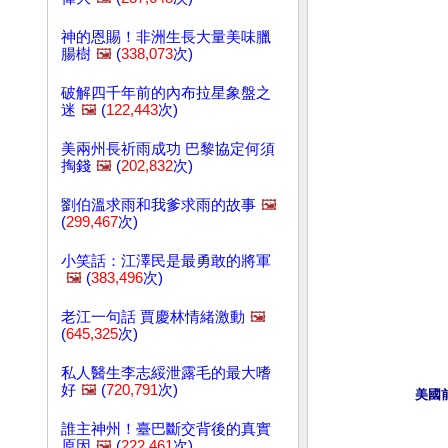
神的恩賜！非洲生長大量美味臘
腸樹
🖼️
(
338,073
次)
破解四千年前的內布拉星象盤之
迷
🖼️
(
122,443
次)
美兩州長祈雨成功 巴黎協定何須
掏錢
🖼️
(
202,832
次)
劉伯溫求雨和我爹求雨的故事
🖼️
(
299,467
次)
小笑話：江澤民是最勇敢的將軍
🖼️
(
383,496
次)
老江一句話 賈慶林情緒激動
🖼️
(
645,325
次)
私人醫生李志綏泄露毛的最大嗜
好
🖼️
(
720,791
次)
美國
誰主神州！臺巴斷交背後的真實
原因
🖼️
(
222,461
次)