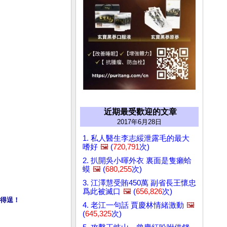
近期最受歡迎的文章
2017年6月28日
1. 私人醫生李志綏泄露毛的最大
嗜好
🖼️
(
720,791
次)
2. 扒開吳小暉外衣 裏面是隻癩蛤
蟆
🖼️
(
680,255
次)
3. 江澤慧受賄450萬 副省長王懷忠
爲此被滅口
🖼️
(
656,826
次)
得逞！
4. 老江一句話 賈慶林情緒激動
🖼️
(
645,325
次)