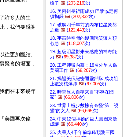
槍了
🖼️
(
203,216
次)
16. 美兩州長祈雨成功 巴黎協定何
須掏錢
🖼️
(
202,832
次)
了許多人的生
17. 破解四千年前的內布拉星象盤
此，我們要感謝
之迷
🖼️
(
122,443
次)
18. 宇宙時空開的幾個玩笑讓人類
心急
🖼️
(
118,007
次)
19. 超級明星對未來感應的神奇能
以往更加團結、
力
🖼️
(
69,387
次)
裏聚會的場面，
20. 工程師曝內幕：18名外星人爲
美國工作
🖼️
(
68,207
次)
21. 揭祕美俄絕密通靈部隊 成功阻
止數次核爆炸
🖼️
(
67,005
次)
我們在未來幾年
22. 時空旅人自稱來自"不存在國
家"
🖼️
(
66,806
次)
23. 世界上極少數擁有奇怪"第二視
覺"的女人
🖼️
(
66,665
次)
「美國再次偉
24. 中東12個神祕的巨大圓圈來源
成謎
🖼️
(
66,440
次)
25. 火星人4千年前準確預測三國