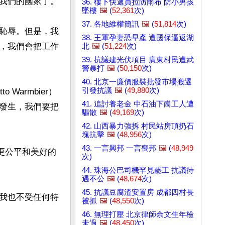
我們的國家了。

36. 樓下快遞員拉防雨布 防小男孩
墜樓
🖼️
(
52,361
次)
37. 各地維權簡訊
🖼️
(
51,814
次)
恥辱。但是，我
38. 王軍孕妻恐早產 遭國保逼返湖
，我們會把工作
北
🖼️
(
51,224
次)
39. 抗議建光伏項目 廣東村民遭武
警暴打
🖼️
(
50,150
次)
40. 北京一廉價服裝批發市場搬遷
引發抗議
🖼️
(
49,880
次)
armbier）
41. 追討養老金 中石油下崗工人遭
發生，我們要把
驅散
🖼️
(
49,169
次)
42. 山西暴力強拆 村民站房頂扔石
塊抗擊
🖼️
(
48,956
次)
43. 一言興邦 一言喪邦
🖼️
(
48,949
更公平和美好的
次)
44. 珠海公巴司機罕見罷工 抗議待
遇不公
🖼️
(
48,674
次)
45. 抗議豆腐渣安置房 成都四村長
我也不受任何特
被抓
🖼️
(
48,550
次)
46. 無理打壓 北京律師余文生年檢
未過
🖼️
(
48,450
次)