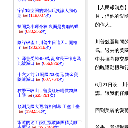
【人民報消息
宇宙時空開的幾個玩笑讓人類心
急
🖼️
(
118,007
次)
月，但他的愛
的偉人。

扒開吳小暉外衣 裏面是隻癩蛤蟆
🖼️
(
680,255
次)
川普競選期間
陰謀破產！川普生日這天…開槍
了
🖼️
(
203,216
次)
佩。過去的美
江澤慧受賄450萬 副省長王懷忠爲
中共搞幕後交
此被滅口
🖼️
(
656,826
次)
的醜陋動機和行
十六大前 江竊國200億元 劉金寶
險遭滅口
🖼️
(
607,764
次)
6月21日晚，川
攻擊王岐山，曾慶紅吩咐供錢無
講。讓我們仔細
上限
🖼️
(
635,261
次)
預測英國大選:首相謝幕 工黨上臺
回到美麗的愛荷
🖼️
(
193,551
次)
永遠的迷！俄紅旗歌舞團精英離
首先，我想對
奇覆沒
🖼️
(
325,289
次)