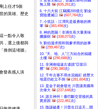
5. 攻擊王岐山，曾慶紅吩咐供錢
無上限
🖼️
(
635,261
次)
剛上任才5個
6. 十六大前 江竊國200億元 劉金
世的英雄、歷史
寶險遭滅口
🖼️
(
607,764
次)
7. 小笑話：江澤民是最勇敢的將
軍
🖼️
(
383,496
次)
8. 神的恩賜！非洲生長大量美味
這一點令人敬
臘腸樹
🖼️
(
338,073
次)
共，選上後都與
9. 劉伯溫求雨和我爹求雨的故事
🖼️
(
299,467
次)
「推倒這堵牆」
10. "天、地、人"三方結合的福建
土樓
🖼️
(
290,688
次)
11. 非洲南端遠古遺蹟"亞當日
曆"
🖼️
(
290,380
次)
）集會發表感人演
12. 千年古寨不用水泥鐵釘 經歷大
地震仍屹立不倒
🖼️
(
281,604
次)
13. 是金子就會發光 川普讓美國再
次偉大
🖼️
(
237,648
次)
14. 誰主神州！臺巴斷交背後的真
實原因
🖼️
(
222,461
次)
15. 陰謀破產！川普生日這天…開
日恢復健康。
