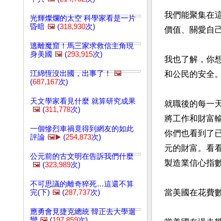
我們能聚集在
光輝燦爛的太空 科學家看是一片
昏暗
🖼️
(
318,930
次)
價值、關愛自己
逃離魔窟！馬三家求救信主角現
身美國
🖼️
(
293,915
次)
我也了解，你
江綿恆沒出國，出事了！
🖼️
和公民的安全。
(
687,167
次)
天文學家看見什麼 就算研究成果
就職後的每一
🖼️
(
311,778
次)
將工作和財富
一個慘烈車禍竟得到網友的如此
你們也看到了
評論
🖼️▶️
(
254,873
次)
元的財富。看
公元前的古文明在告訴我們什麼
製造業信心指數
🖼️
(
323,989
次)
不可思議的離奇猝死…這還不算
當美國在花費
完(下)
🖼️
(
287,737
次)
應勇會見捷克總統 韓正去大學遛
彎
🖼️
(
197,859
次)