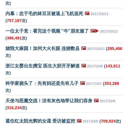
次)
内幕：忠于毛的林豆豆被逼上飞机送死
🖼️
2017/10/13
(
757,187
次)
一位太子党：看完这个视频 "牛"朋友服了
🖼️▶️
2017/10/12
(
386,481
次)
烧毁大麻园！加州大火长眼 连烧数县
🖼️
(
285,406
2017/10/11
次)
浙江女婴出生携宝 医生大胆开牙解迷
🖼️
(
143,811
2017/10/8
次)
科学家挠头了：先有妈还是先有儿子
🖼️
(
353,288
2017/10/7
次)
天使与恶魔交战！没有灰色地带让我们容身
🖼️
2017/10/6
(
316,234
次)
遮住红太阳光辉的女谍 受访被监控
🖼️
(
709,924
次)
2017/10/5