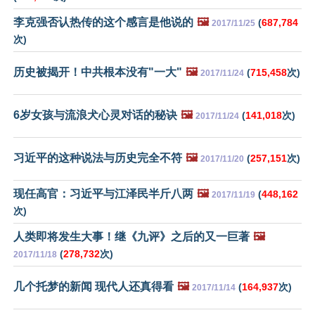
李克强否认热传的这个感言是他说的
🖼️
(
687,784
2017/11/25
次)
历史被揭开！中共根本没有"一大"
🖼️
(
715,458
次)
2017/11/24
6岁女孩与流浪犬心灵对话的秘诀
🖼️
(
141,018
次)
2017/11/24
习近平的这种说法与历史完全不符
🖼️
(
257,151
次)
2017/11/20
现任高官：习近平与江泽民半斤八两
🖼️
(
448,162
2017/11/19
次)
人类即将发生大事！继《九评》之后的又一巨著
🖼️
(
278,732
次)
2017/11/18
几个托梦的新闻 现代人还真得看
🖼️
(
164,937
次)
2017/11/14