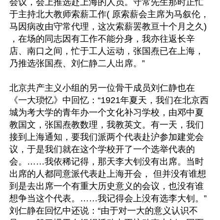
会议，会上推选赴上海的人员。守常先生那时正忙
于主持北大教师索薪工作( 原索薪会主席为马叙伦，
马因病改由守常代理，这次索薪罢教亘十个月之久) 
，在场的同志因有工作不能分身，我亦往返长辛
店、南口之间，忙于工人运动，张国焘已在上海，
乃推选张国焘、刘仁静二人出席。”

北京共产主义小组的另一位骨干成员刘仁静也在
《一大琐忆》中回忆：“1921年夏天，我们在北京西
城为考大学的青年办一个文化补习学校，由邓中夏
教国文，张国焘教数理，我教英文。有一天，我们
接到上海通知，要我们派两个代表赴沪参加建党会
议，于是我们就在这个学校开了一个选举代表的
会。……我依稀记得，那天李大钊没有出席。当时
出席的人都同意派代表赴上海开会， 但并没有谁想
到是去出席一个有重大历史意义的会议，也没有谁
想争当这个代表。……我记得会上没有选李大钊。”
刘仁静在回忆中还说：“由于对一大的意义认识不