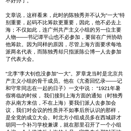
不好办了。”

文章说，这样看来，此时的陈独秀并不认为“一大”特
别重要，起码不比筹款更重要，因此，他不必去上
海；不仅如此，连广州共产主义小组的另一位主要
人物───书记谭平山也不必参加，要留在广州协助
他筹款。因为同样的原因，尽管上海方面要求每地
派两名代表，而陈独秀却只指派陈公博一人去参加
了代表大会。

“北李”李大钊也没参加“一大”。罗章龙当时是北京共
产主义小组的骨干成员。他在《亢斋回忆录───记
和守常同志在一起的日子》一文中说： “1921年暑
假将临的时候， 我们接到上海方面的通知（时独秀
亦从南方来信，不在上海）要我们派人去参加会
议，我们对会议的性质并不如事后所认识的那样，
是全党的成立大会。时北方小组成员多在西城辟才
胡同一个补习学校兼课，就在那里召开了一个小组