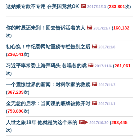
这姑娘专款不专用 在美国竟然OK
🖼️
(
233,801
次)
2017/11/13
你的时辰还未到！回去告诉活着的人
🖼️
(
160,132
2017/11/7
次)
初心换！中纪委网站重磅专栏告别之后
🖼️
2017/11/6
(
236,541
次)
习近平率常委上海拜码头 各唱各的戏
🖼️
(
261,061
2017/11/4
次)
一个震惊世界的新闻：对科学家的救赎
🖼️
2017/11/3
(
367,239
次)
金无怠的启示：当间谍的底牌被掀开时
🖼️
2017/11/1
(
753,896
次)
人世之旅18年 他就是为这个来的
🖼️▶️
(
293,445
2017/10/30
次)