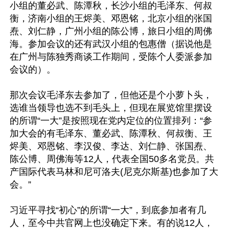
小组的董必武、陈潭秋，长沙小组的毛泽东、何叔
衡，济南小组的王烬美、邓恩铭，北京小组的张国
焘、刘仁静，广州小组的陈公博，旅日小组的周佛
海。参加会议的还有武汉小组的包惠僧（据说他是
在广州与陈独秀商谈工作期间，受陈个人委派参加
会议的）。

那次会议毛泽东去参加了，但他还是个小萝卜头，
选谁当领导也选不到毛头上，但现在展览馆里摆设
的所谓“一大”是按照现在党内定位的位置排列：“参
加大会的有毛泽东、董必武、陈潭秋、何叔衡、王
烬美、邓恩铭、李汉俊、李达、刘仁静、张国焘、
陈公博、周佛海等12人，代表全国50多名党员。共
产国际代表马林和尼可洛夫(尼克尔斯基)也参加了大
会。”

习近平寻找“初心”的所谓“一大”，到底参加者有几
人，至今中共官网上也没确定下来。有的说12人，