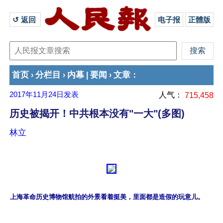
↺ 返回 
电子报
正體版
首页
分栏目
内幕
要闻
文章
›
›
|
›
：
2017年11月24日
发表
人气：
715,458
历史被揭开！中共根本没有"一大"(多图)
林立
上海革命历史博物馆航拍的外景看着挺美，里面都是造假的玩意儿。