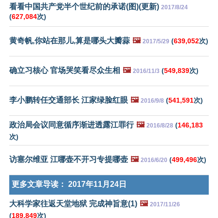
看看中国共产党半个世纪前的承诺(图)(更新)
2017/8/24
(
627,084
次)
黄奇帆,你站在那儿,算是哪头大瓣蒜
🖼️
(
639,052
次)
2017/5/29
确立习核心 官场哭笑看尽众生相
🖼️
(
549,839
次)
2016/11/3
李小鹏转任交通部长 江家绿脸红眼
🖼️
(
541,591
次)
2016/9/8
政治局会议同意循序渐进透露江罪行
🖼️
(
146,183
2016/8/28
次)
访塞尔维亚 江哪壶不开习专提哪壶
🖼️
(
499,496
次)
2016/6/20
更多文章导读：
2017年11月24日
大科学家往返天堂地狱 完成神旨意(1)
🖼️
2017/11/26
(
189,849
次)