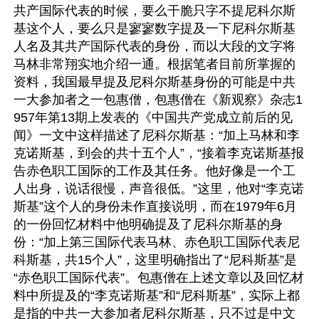
共产国际代表的时候，要么干脆只字不提尼科尔斯
基这个人，要么只是寥寥数字提及一下尼科尔斯基
人名及其共产国际代表的身份，而以大段的文字将
马林非常翔实地介绍一通。根据笔者目前所掌握的
资料，我国最早提及尼科尔斯基身份的可能是中共
一大参加者之一包惠僧，包惠僧在《新观察》杂志1
957年第13期上发表的《中国共产党成立前后的见
闻》一文中这样描述了尼科尔斯基：“加上马林和李
克诺斯基，到会的共十五个人”，“接着李克诺斯基报
告赤色职工国际的工作及其任务。他好像是一个工
人出身，说话很慢，声音很低。”这里，他对“李克诺
斯基”这个人的身份未作直接说明，而在1979年6月
的一份回忆材料中他明确提及了尼科尔斯基的身
份：“加上第三国际代表马林、赤色职工国际代表尼
科斯基，共15个人”，这里明确指出了“尼科斯基”是
“赤色职工国际代表”。包惠僧在上述文章以及回忆材
料中所提及的“李克诺斯基”和“尼科斯基”，实际上都
是指的中共一大参加者尼科尔斯基，只不过是中文