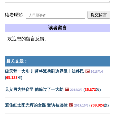
读者暱称:
读者留言
欢迎您的留言反馈。
相关文章：
破天荒一大步 川普将派兵到边界阻非法移民
🖼️
2018/4/4
(
65,123
次)
见义勇为抓窃匪 他躲过了一大劫
🖼️
(
35,673
次)
2018/3/2
遮住红太阳光辉的女谍 受访被监控
🖼️
(
709,924
次)
2017/10/5