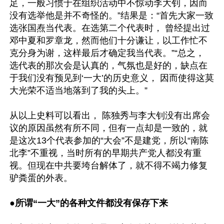
足，一般习惯于在组织活动中不惊动李大钊，因而
没有选举他是并不奇怪的。”结果是：“首先大家一致
选张国焘当代表。在选第二个代表时， 曾经提出过
邓中夏和罗章龙，然而他们十分谦让，以工作忙不
克分身为谢，这样最后才确定我当代表。”“总之， 
选代表的那次会是认真的，气氛也是好的，缺点在
于我们没有预见到‘一大’的历史意义， 因而使得这莫
大光荣不适当地落到了我的头上。”

从以上史料可以看出， 陈独秀与李大钊没有出席会
议的原因虽然有所不同，但有一点却是一致的，就
是这次13个代表参加的“大会”不是建党，所以“南陈
北李”不重视，当时所有的早期共产党人都没有重
视。但现在中共要垮台解体了，就不得不竭力修复
驴粪蛋的外表。

●
所谓“一大”的各种文件都没有保存下来