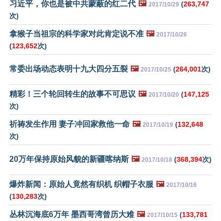
习近平，你也是被中共蒙蔽的红二代
🖼️
(
263,747
2017/10/29
次)
拿猴子当祖宗的科学家对此肯定说不准
🖼️
2017/10/26
(
123,652
次)
常委出场动态表明十九大四分五裂
🖼️
(
264,001
次)
2017/10/25
精彩！三个轮回转生的故事不可思议
🖼️
(
147,125
2017/10/20
次)
祈祷发生作用 妻子冲回家救他一命
🖼️
(
132,648
2017/10/19
次)
20万年保持原始风貌的新疆喀纳斯
🖼️
(
368,394
次)
2017/10/18
爆炸新闻：原始人竟然有织机 织帽子衣服
🖼️
2017/10/16
(
130,283
次)
丛林沉海底6万年 墨西哥湾曾历大难
🖼️
(
133,781
2017/10/15